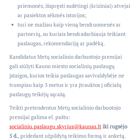
priemonės, išspręsti sudėtingi (kriziniai) atvejai
ar pasiektos sėkmės istorijos;
turi ne mažiau kaip vieną bendruomenės ar
partnerių, su kuriais bendradarbiauja teikiant
paslaugas, rekomendaciją ar padėką.
Kandidatus Metų socialinio darbuotojo premijai
gali siūlyti Kauno miesto socialinių paslaugų
įstaigos, kurios teikia paslaugas savivaldybėje ne
trumpiau kaip 3 metus ir yra įtrauktos į oficialų
paslaugų teikėjų sąrašą.
Teikti pretendentus Metų socialinio darbuotojo
premijai galima el. paštu:
socialiniu.paslaugu.skyrius@kaunas.lt
iki rugsėjo
5 d.
, pridedant užpildytą teikimo formą ir anketą.