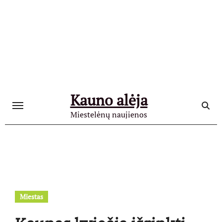
Skip
to
content
Kauno alėja
Miestelėnų naujienos
Miestas