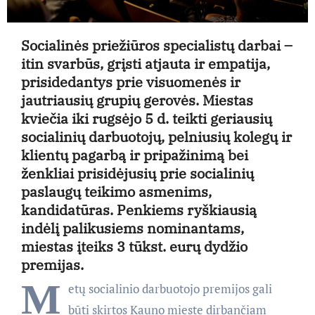
Socialinės priežiūros specialistų darbai –
itin svarbūs, grįsti atjauta ir empatija,
prisidedantys prie visuomenės ir
jautriausių grupių gerovės. Miestas
kviečia iki rugsėjo 5 d. teikti geriausių
socialinių darbuotojų, pelniusių kolegų ir
klientų pagarbą ir pripažinimą bei
ženkliai prisidėjusių prie socialinių
paslaugų teikimo asmenims,
kandidatūras. Penkiems ryškiausią
indėlį palikusiems nominantams,
miestas įteiks 3 tūkst. eurų dydžio
premijas.
M
etų socialinio darbuotojo premijos gali
būti skirtos Kauno mieste dirbančiam