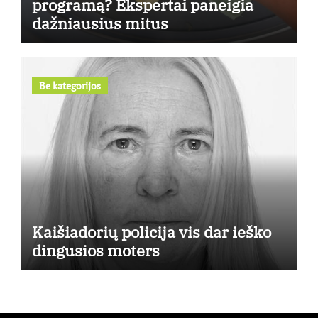
programą? Ekspertai paneigia
dažniausius mitus
Be kategorijos
Kaišiadorių policija vis dar ieško
dingusios moters