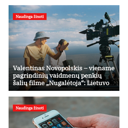
Naudinga žinoti
Valentinas Novopolskis – viename
pagrindinių vaidmenų penkių
šalių filme „Nugalėtoja“: Lietuvos
kino teatruose – nuo rugpjūčio 7-
osios
Naudinga žinoti