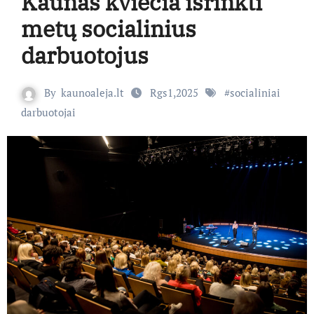
Kaunas kviečia išrinkti
metų socialinius
darbuotojus
By
kaunoaleja.lt
Rgs1,2025
#
socialiniai
darbuotojai