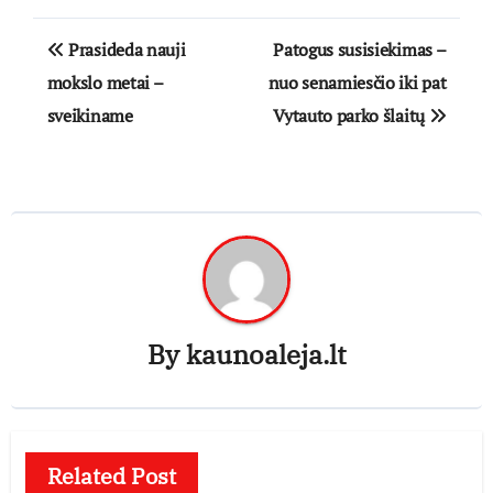
Navigacija
Prasideda nauji
Patogus susisiekimas –
tarp
mokslo metai –
nuo senamiesčio iki pat
sveikiname
Vytauto parko šlaitų
įrašų
By
kaunoaleja.lt
Related Post