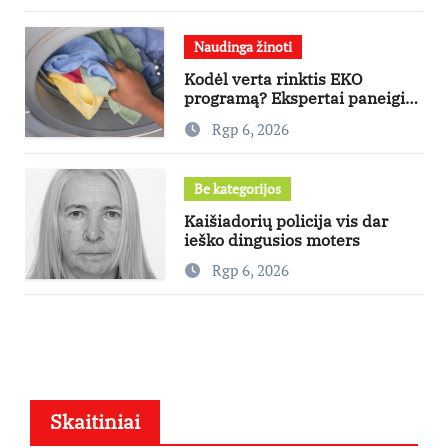
Naudinga žinoti
Kodėl verta rinktis EKO
programą? Ekspertai paneigia
dažniausius mitus
Rgp 6, 2026
Be kategorijos
Kaišiadorių policija vis dar
ieško dingusios moters
Rgp 6, 2026
Skaitiniai