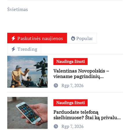
Švietimas
Paskutinės naujienos
Popular
Trending
Naudinga žinoti
Valentinas Novopolskis –
viename pagrindinių
vaidmenų penkių šalių filme
Rgp 7, 2026
„Nugalėtoja“: Lietuvos kino
teatruose – nuo rugpjūčio 7-
osios
Naudinga žinoti
Parduodate telefoną
skelbimuose? Štai ką privalu
padaryti
Rgp 7, 2026