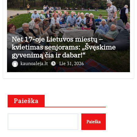
Net 17-oje Lietuvos miestų –
kvietimas senjorams: „Švęskime
gyvenimą čia ir dabar!“
kaunoaleja.lt
Lie 31, 2026
Paieška
Paieška