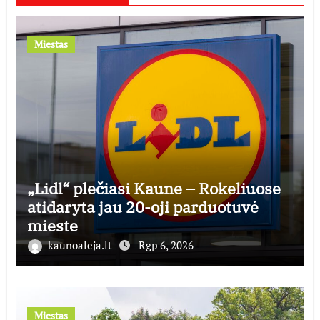
Miestas
„Lidl“ plečiasi Kaune – Rokeliuose
atidaryta jau 20-oji parduotuvė
mieste
kaunoaleja.lt
Rgp 6, 2026
Miestas