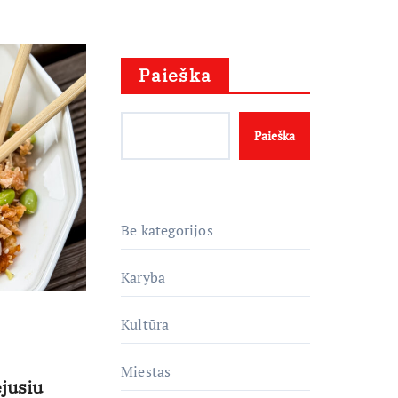
reklama?
Paieška
Paieška
Be kategorijos
Karyba
Kultūra
Miestas
ėjusiu