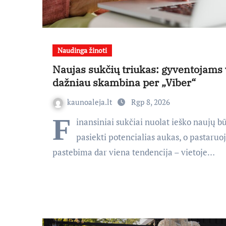
Naudinga žinoti
Naujas sukčių triukas: gyventojams 
dažniau skambina per „Viber“
kaunoaleja.lt
Rgp 8, 2026
F
inansiniai sukčiai nuolat ieško naujų b
pasiekti potencialias aukas, o pastaru
pastebima dar viena tendencija – vietoje…