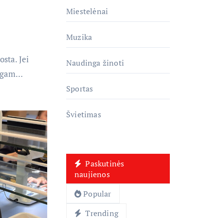
Miestelėnai
Muzika
sta. Jei
Naudinga žinoti
ilgam…
Sportas
Švietimas
Paskutinės
naujienos
Popular
Trending