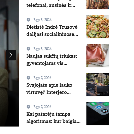
telefonai, ausinės ir
laikrodžiai – ekspertai
primena apie
Rgp 8, 2026
didžiausias finansines
Dietistė Indrė Trusovė
rizikas
dalijasi socialiniuose
tinkluose
išpopuliarėjusiu lašišos
Rgp 8, 2026
salotų receptu
Naujas sukčių triukas:
gyventojams vis
dažniau skambina per
„Viber“
Rgp 7, 2026
Svajojate apie lauko
ų
Miesto gamtos ir bendruo
virtuvę? Interjero
dizainerė pataria, nuo
festivalis „Drevės“
ko pradėti
Rgp 7, 2026
Kai patarėju tampa
kaunoaleja.lt
Lie 20, 2026
algoritmas: kur baigiasi
pagalba ir prasideda