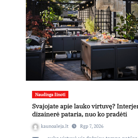
Naudinga žinoti
Svajojate apie lauko virtuvę? Interje
dizainerė pataria, nuo ko pradėti
kaunoaleja.lt
Rgp 7, 2026