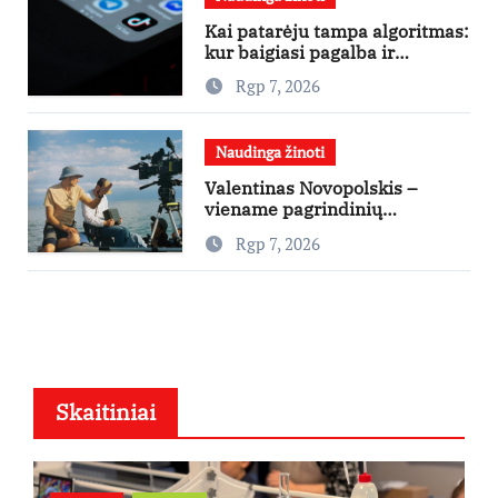
Kai patarėju tampa algoritmas:
kur baigiasi pagalba ir
prasideda reklama?
Rgp 7, 2026
Naudinga žinoti
Valentinas Novopolskis –
viename pagrindinių
vaidmenų penkių šalių filme
Rgp 7, 2026
„Nugalėtoja“: Lietuvos kino
teatruose – nuo rugpjūčio 7-
osios
Skaitiniai