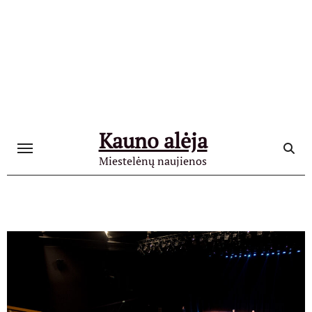
Skip
to
content
Kauno alėja
Miestelėnų naujienos