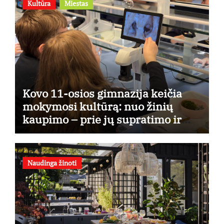
Kultūra
Miestas
Kovo 11-osios gimnazija keičia
mokymosi kultūrą: nuo žinių
kaupimo – prie jų supratimo ir
taikymo
Naudinga žinoti