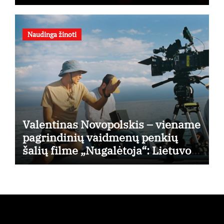
Naudinga žinoti
Valentinas Novopolskis – viename
pagrindinių vaidmenų penkių
šalių filme „Nugalėtoja“: Lietuvos
kino teatruose – nuo rugpjūčio 7-
osios