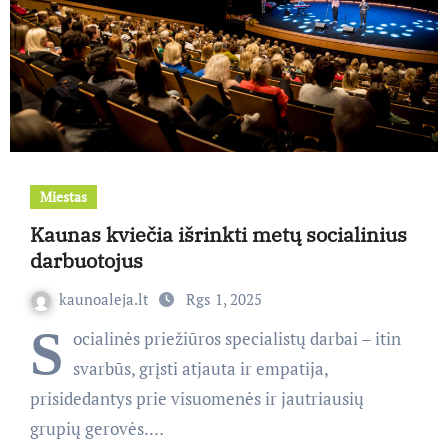
Miestas
Kaunas kviečia išrinkti metų socialinius
darbuotojus
kaunoaleja.lt
Rgs 1, 2025
S
ocialinės priežiūros specialistų darbai – itin
svarbūs, grįsti atjauta ir empatija,
prisidedantys prie visuomenės ir jautriausių
grupių gerovės.…