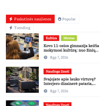
Paskutinės naujienos
Popular
Trending
Kultūra
Miestas
Kovo 11-osios gimnazija keičia
mokymosi kultūrą: nuo žinių
kaupimo – prie jų supratimo ir
Rgp 7, 2026
taikymo
Naudinga žinoti
Svajojate apie lauko virtuvę?
Interjero dizainerė pataria,
nuo ko pradėti
Rgp 7, 2026
Naudinga žinoti