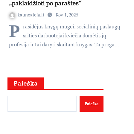
„paklaidžioti po paraštes“
kaunoaleja.lt
Kov 1, 2025
P
rasidėjus knygų mugei, socialinių paslaugų
srities darbuotojai kviečia domėtis jų
profesija ir tai daryti skaitant knygas. Ta proga…
Paieška
Paieška