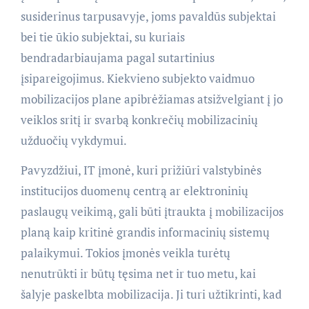
susiderinus tarpusavyje, joms pavaldūs subjektai
bei tie ūkio subjektai, su kuriais
bendradarbiaujama pagal sutartinius
įsipareigojimus. Kiekvieno subjekto vaidmuo
mobilizacijos plane apibrėžiamas atsižvelgiant į jo
veiklos sritį ir svarbą konkrečių mobilizacinių
užduočių vykdymui.
Pavyzdžiui, IT įmonė, kuri prižiūri valstybinės
institucijos duomenų centrą ar elektroninių
paslaugų veikimą, gali būti įtraukta į mobilizacijos
planą kaip kritinė grandis informacinių sistemų
palaikymui. Tokios įmonės veikla turėtų
nenutrūkti ir būtų tęsima net ir tuo metu, kai
šalyje paskelbta mobilizacija. Ji turi užtikrinti, kad