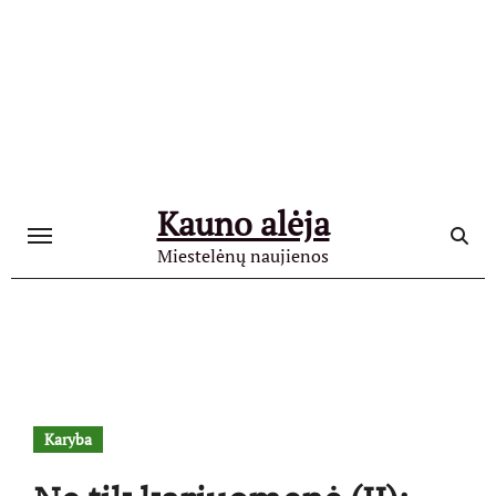
Skip
to
content
Kauno alėja
Miestelėnų naujienos
Karyba