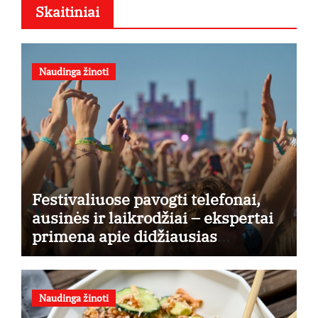
Skaitiniai
Naudinga žinoti
Festivaliuose pavogti telefonai,
ausinės ir laikrodžiai – ekspertai
primena apie didžiausias
finansines rizikas
Naudinga žinoti