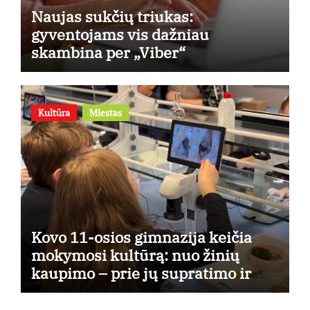
Naujas sukčių triukas:
gyventojams vis dažniau
skambina per „Viber“
Kultūra
Miestas
Kovo 11-osios gimnazija keičia
mokymosi kultūrą: nuo žinių
kaupimo – prie jų supratimo ir
taikymo