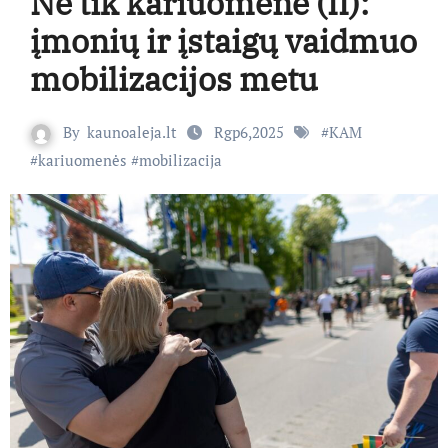
Ne tik kariuomenė (II):
įmonių ir įstaigų vaidmuo
mobilizacijos metu
By
kaunoaleja.lt
Rgp6,2025
#
KAM
#
kariuomenės
#
mobilizacija