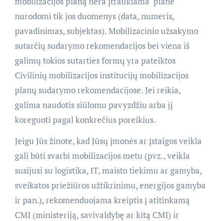
mobilizacijos planą nėra įtraukiama  plane
nurodomi tik jos duomenys (data, numeris,
pavadinimas, subjektas). Mobilizacinio užsakymo
sutarčių sudarymo rekomendacijos bei viena iš
galimų tokios sutarties formų yra pateiktos
Civilinių mobilizacijos institucijų mobilizacijos
planų sudarymo rekomendacijose. Jei reikia,
galima naudotis siūlomu pavyzdžiu arba jį
koreguoti pagal konkrečius poreikius.
Jeigu Jūs žinote, kad Jūsų įmonės ar įstaigos veikla
gali būti svarbi mobilizacijos metu (pvz., veikla
susijusi su logistika, IT, maisto tiekimu ar gamyba,
sveikatos priežiūros užtikrinimu, energijos gamyba
ir pan.), rekomenduojama kreiptis į atitinkamą
CMI (ministeriją, savivaldybę ar kitą CMI) ir