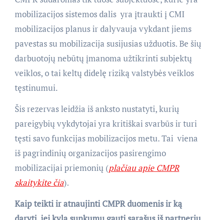
mobilizacijos sistemos dalis  yra įtraukti į CMI
mobilizacijos planus ir dalyvauja vykdant jiems
pavestas su mobilizacija susijusias užduotis. Be šių
darbuotojų nebūtų įmanoma užtikrinti subjektų
veiklos, o tai keltų didelę riziką valstybės veiklos
tęstinumui.
Šis rezervas leidžia iš anksto nustatyti, kurių
pareigybių vykdytojai yra kritiškai svarbūs ir turi
tęsti savo funkcijas mobilizacijos metu. Tai  viena
iš pagrindinių organizacijos pasirengimo
mobilizacijai priemonių (
plačiau apie CMPR
skaitykite čia
).
Kaip teikti ir atnaujinti CMPR duomenis ir ką
daryti, jei kyla sunkumų gauti sąrašus iš partnerių,