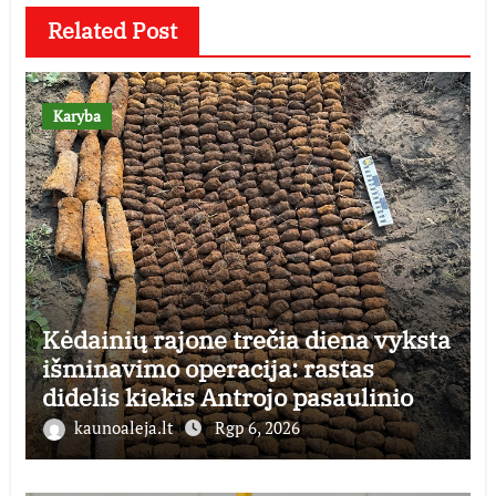
Related Post
Karyba
Kėdainių rajone trečia diena vyksta
išminavimo operacija: rastas
didelis kiekis Antrojo pasaulinio
karo laikų standartinės amunicijos
kaunoaleja.lt
Rgp 6, 2026
ir jos dalių