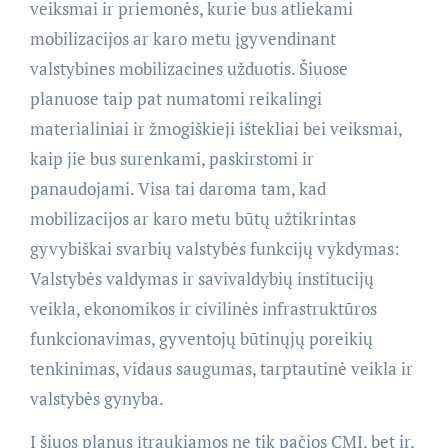
veiksmai ir priemonės, kurie bus atliekami
mobilizacijos ar karo metu įgyvendinant
valstybines mobilizacines užduotis. Šiuose
planuose taip pat numatomi reikalingi
materialiniai ir žmogiškieji ištekliai bei veiksmai,
kaip jie bus surenkami, paskirstomi ir
panaudojami. Visa tai daroma tam, kad
mobilizacijos ar karo metu būtų užtikrintas
gyvybiškai svarbių valstybės funkcijų vykdymas:
Valstybės valdymas ir savivaldybių institucijų
veikla, ekonomikos ir civilinės infrastruktūros
funkcionavimas, gyventojų būtinųjų poreikių
tenkinimas, vidaus saugumas, tarptautinė veikla ir
valstybės gynyba.
Į šiuos planus įtraukiamos ne tik pačios CMI, bet ir,