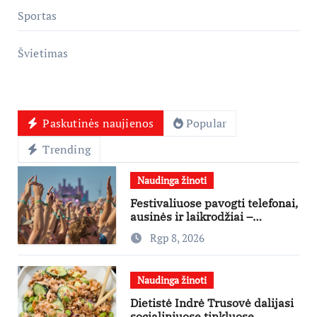
Sportas
Švietimas
Paskutinės naujienos
Popular
Trending
Naudinga žinoti
Festivaliuose pavogti telefonai,
ausinės ir laikrodžiai –
ekspertai primena apie
Rgp 8, 2026
didžiausias finansines rizikas
Naudinga žinoti
Dietistė Indrė Trusovė dalijasi
socialiniuose tinkluose