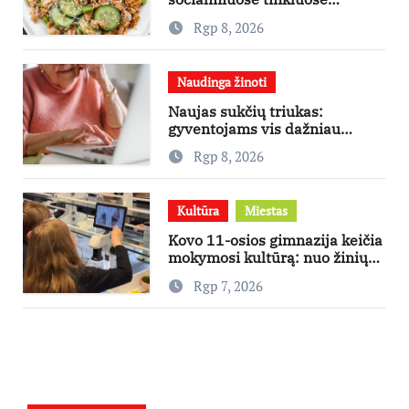
išpopuliarėjusiu lašišos salotų
Rgp 8, 2026
receptu
Naudinga žinoti
Naujas sukčių triukas:
gyventojams vis dažniau
skambina per „Viber“
Rgp 8, 2026
Kultūra
Miestas
Kovo 11-osios gimnazija keičia
mokymosi kultūrą: nuo žinių
kaupimo – prie jų supratimo ir
Rgp 7, 2026
taikymo