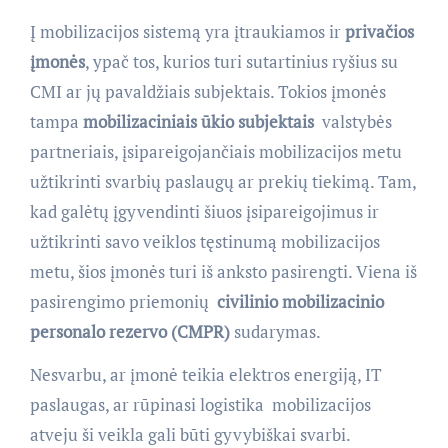
Į mobilizacijos sistemą yra įtraukiamos ir
privačios
įmonės
, ypač tos, kurios turi sutartinius ryšius su
CMI ar jų pavaldžiais subjektais. Tokios įmonės
tampa
mobilizaciniais ūkio subjektais
 valstybės
partneriais, įsipareigojančiais mobilizacijos metu
užtikrinti svarbių paslaugų ar prekių tiekimą. Tam,
kad galėtų įgyvendinti šiuos įsipareigojimus ir
užtikrinti savo veiklos tęstinumą mobilizacijos
metu, šios įmonės turi iš anksto pasirengti. Viena iš
pasirengimo priemonių 
civilinio mobilizacinio
personalo rezervo (CMPR)
sudarymas.
Nesvarbu, ar įmonė teikia elektros energiją, IT
paslaugas, ar rūpinasi logistika  mobilizacijos
atveju ši veikla gali būti gyvybiškai svarbi.