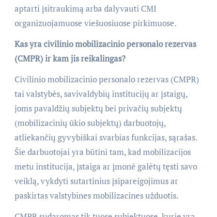
aptarti įsitraukimą arba dalyvauti CMI
organizuojamuose viešuosiuose pirkimuose.
Kas yra civilinio mobilizacinio personalo rezervas
(CMPR) ir kam jis reikalingas?
Civilinio mobilizacinio personalo rezervas (CMPR) 
tai valstybės, savivaldybių institucijų ar įstaigų,
joms pavaldžių subjektų bei privačių subjektų
(mobilizacinių ūkio subjektų) darbuotojų,
atliekančių gyvybiškai svarbias funkcijas, sąrašas.
Šie darbuotojai yra būtini tam, kad mobilizacijos
metu institucija, įstaiga ar įmonė galėtų tęsti savo
veiklą, vykdyti sutartinius įsipareigojimus ar
paskirtas valstybines mobilizacines užduotis.
CMPR sudaromas tik tuose subjektuose, kurie yra