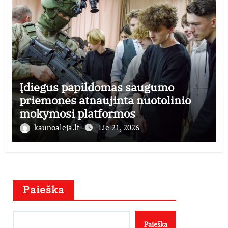
Įdiegus papildomas saugumo
priemones atnaujinta nuotolinio
mokymosi platformos
mobilizacijosmokykla.lt veikla
kaunoaleja.lt
Lie 21, 2026
Paieška
Paieška