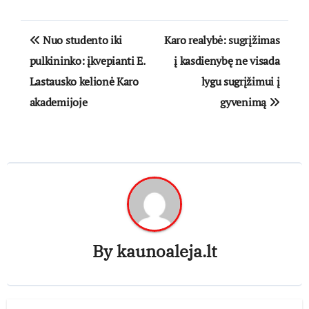
Navigacija
Nuo studento iki
Karo realybė: sugrįžimas
tarp
pulkininko: įkvepianti E.
į kasdienybę ne visada
Lastausko kelionė Karo
lygu sugrįžimui į
įrašų
akademijoje
gyvenimą
By
kaunoaleja.lt