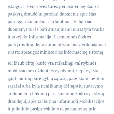
įstaigos ir bendrovės turės per asmeninę Sodros
paskyrą draudėjui pateikti duomenis apie šias
pareigas užimančius darbuotojus. Vėliau šie
duomenys turės būti atnaujinami nustatyta tvarka
ir atvejais. Informacija iš asmeninės Sodros
paskyros draudėjui automatiškai bus perduodama į
Krašto apsaugos ministerijos informacinę sistemą.
Jei iš subjektų, kurie yra reikalingi valstybinės
mobilizacinės užduoties vykdymui, nepavyksta
gauti būtinų pareigybių sąrašų, pateikiami nepilni
sąrašai arba kyla neaiškumų dėl sąrašų sudarymo
ar duomenų teikimo per asmeninę Sodros paskyrą
draudėjui, apie tai būtina informuoti Mobilizacijos
ir pilietinio pasipriešinimo departamentą prie