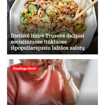
Dietistė Indrė Trusovė dalijasi
socialiniuose tinkluose
išpopuliarėjusiu lašišos salotų
receptu
Naudinga žinoti