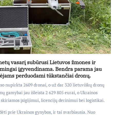
metų vasarį subūrusi Lietuvos žmones ir
sėkmingai įgyvendinama. Bendra parama jau
ynėjams perduodami tūkstančiai dronų.
so nupirkta 2609 dronai, o už dar 320 lietuviškų dronų
ų gamybai jau išleista 2 629 805 eurai, o Ukrainos
skiriamos įsigijimui, licencijų derinimui bei logistikai.
ėti prie Ukrainos gynybos, ir tai svarbiausia. Nuo