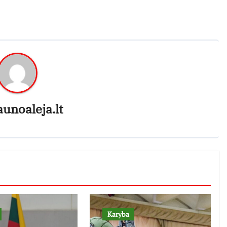
aunoaleja.lt
Karyba