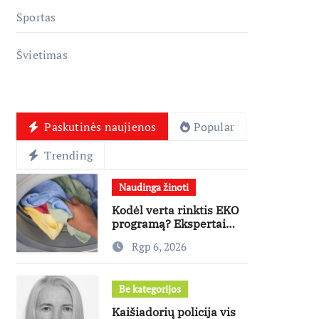
Sportas
Švietimas
Paskutinės naujienos
Popular
Trending
Naudinga žinoti
Kodėl verta rinktis EKO
programą? Ekspertai
paneigia dažniausius
Rgp 6, 2026
mitus
Be kategorijos
Kaišiadorių policija vis