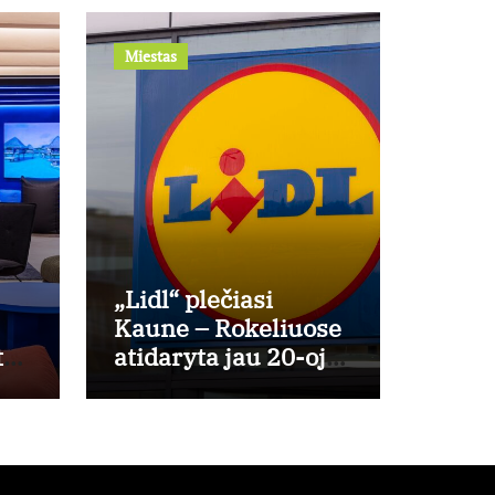
Miestas
„Lidl“ plečiasi
Kaune – Rokeliuose
tą?
atidaryta jau 20-oji
,
parduotuvė mieste