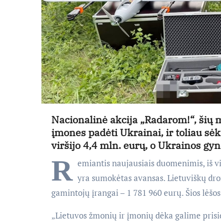
Nacionalinė akcija „Radarom!“, šių 
įmones padėti Ukrainai, ir toliau 
viršijo 4,4 mln. eurų, o Ukrainos g
R
emiantis naujausiais duomenimis, iš vi
yra sumokėtas avansas. Lietuviškų dron
gamintojų įrangai – 1 781 960 eurų. Šios lėšos 
„Lietuvos žmonių ir įmonių dėka galime prisid