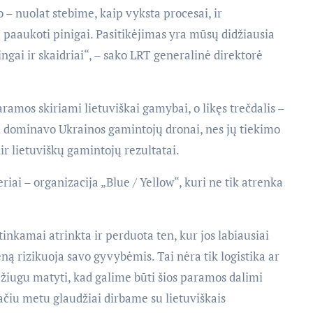
 – nuolat stebime, kaip vyksta procesai, ir
paaukoti pinigai. Pasitikėjimas yra mūsų didžiausia
ingai ir skaidriai“, – sako LRT generalinė direktorė
aramos skiriami lietuviškai gamybai, o likęs trečdalis –
ių dominavo Ukrainos gamintojų dronai, nes jų tiekimo
ir lietuviškų gamintojų rezultatai.
ai – organizacija „Blue / Yellow“, kuri ne tik atrenka
tinkamai atrinkta ir perduota ten, kur jos labiausiai
ną rizikuoja savo gyvybėmis. Tai nėra tik logistika ar
Džiugu matyti, kad galime būti šios paramos dalimi
ačiu metu glaudžiai dirbame su lietuviškais