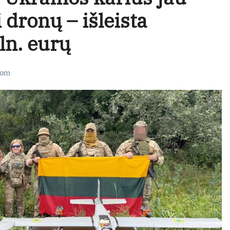
 dronų – išleista
ln. eurų
rom