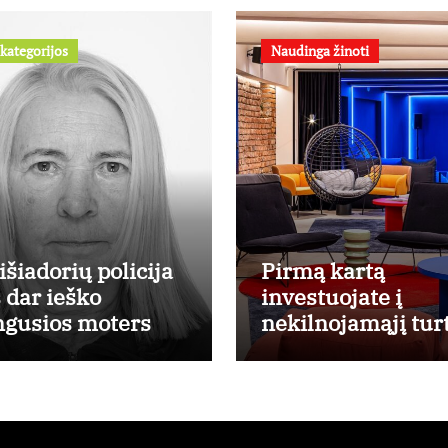
kategorijos
Naudinga žinoti
išiadorių policija
Pirmą kartą
s dar ieško
investuojate į
ngusios moters
nekilnojamąjį tur
Ekspertas pataria
kaip pasirinkti
būstą, kuris
generuos grąžą