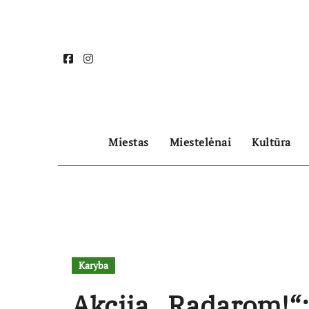
Skip
to
content
Miestas
Miestelėnai
Kultūra
Karyba
Akcija „Radarom!“: