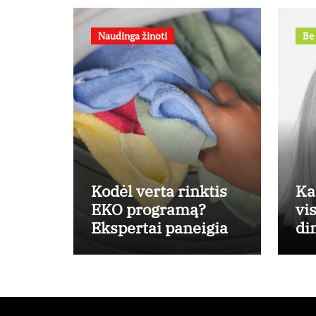
Naudinga žinoti
Be 
Kodėl verta rinktis
Ka
EKO programą?
vi
Ekspertai paneigia
di
dažniausius mitus