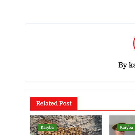
By
k
Related Post
Karyba
Karyba