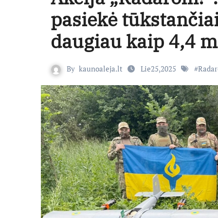
pasiekė tūkstančiai
daugiau kaip 4,4 m
By
kaunoaleja.lt
Lie25,2025
#
Rada