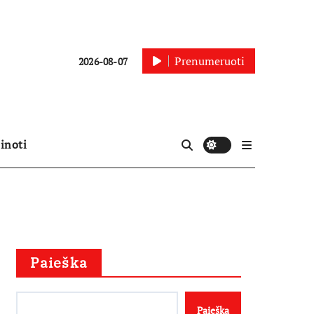
Prenumeruoti
2026-08-07
inoti
Paieška
Paieška