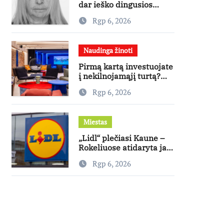
dar ieško dingusios
moters
Rgp 6, 2026
Naudinga žinoti
Pirmą kartą investuojate
į nekilnojamąjį turtą?
Ekspertas pataria, kaip
Rgp 6, 2026
pasirinkti būstą, kuris
generuos grąžą
Miestas
„Lidl“ plečiasi Kaune –
Rokeliuose atidaryta jau
20-oji parduotuvė
Rgp 6, 2026
mieste