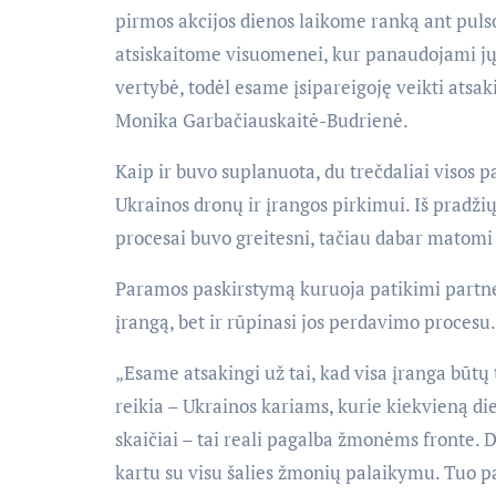
pirmos akcijos dienos laikome ranką ant pulso
atsiskaitome visuomenei, kur panaudojami jų 
vertybė, todėl esame įsipareigoję veikti atsak
Monika Garbačiauskaitė-Budrienė.
Kaip ir buvo suplanuota, du trečdaliai visos p
Ukrainos dronų ir įrangos pirkimui. Iš pradž
procesai buvo greitesni, tačiau dabar matomi 
Paramos paskirstymą kuruoja patikimi partneri
įrangą, bet ir rūpinasi jos perdavimo procesu.
„Esame atsakingi už tai, kad visa įranga būtų 
reikia – Ukrainos kariams, kurie kiekvieną die
skaičiai – tai reali pagalba žmonėms fronte. 
kartu su visu šalies žmonių palaikymu. Tuo p