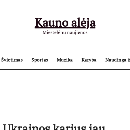
Kauno alėja
Miestelėnų naujienos
Švietimas
Sportas
Muzika
Karyba
Naudinga ž
 Ukrainos karius jau