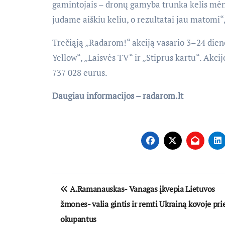
gamintojais – dronų gamyba trunka kelis mėne
judame aiškiu keliu, o rezultatai jau matomi“
Trečiąją „Radarom!“ akciją vasario 3–24 dien
Yellow“, „Laisvės TV“ ir „Stiprūs kartu“. Akc
737 028 eurus.
Daugiau informacijos – radarom.lt
Navigacija
A.Ramanauskas- Vanagas įkvepia Lietuvos
tarp
žmones- valia gintis ir remti Ukrainą kovoje pri
įrašų
okupantus