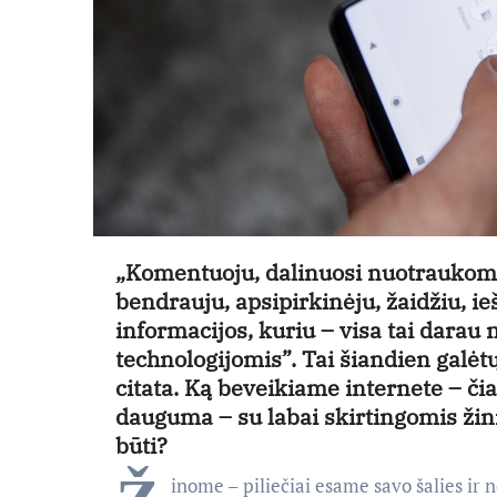
„Komentuoju, dalinuosi nuotraukomis
bendrauju, apsipirkinėju, žaidžiu, i
informacijos, kuriu – visa tai dara
technologijomis”. Tai šiandien galėtų
citata. Ką beveikiame internete – čia
dauguma – su labai skirtingomis žin
būti?
inome – piliečiai esame savo šalies ir ne