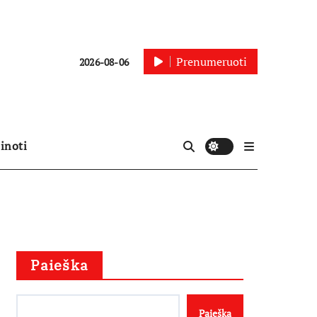
Prenumeruoti
2026-08-06
inoti
Paieška
Paieška