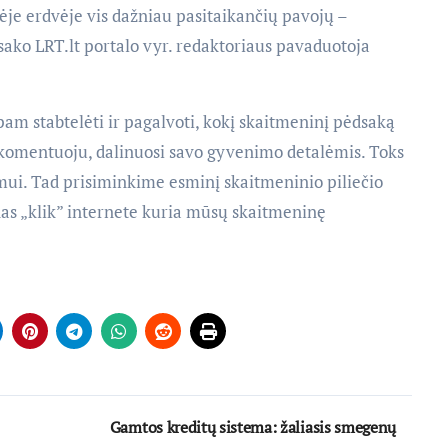
ėje erdvėje vis dažniau pasitaikančių pavojų –
sako LRT.lt portalo vyr. redaktoriaus pavaduotoja
pam stabtelėti ir pagalvoti, kokį skaitmeninį pėdsaką
, komentuoju, dalinuosi savo gyvenimo detalėmis. Toks
ui. Tad prisiminkime esminį skaitmeninio piliečio
enas „klik” internete kuria mūsų skaitmeninę
Gamtos kreditų sistema: žaliasis smegenų