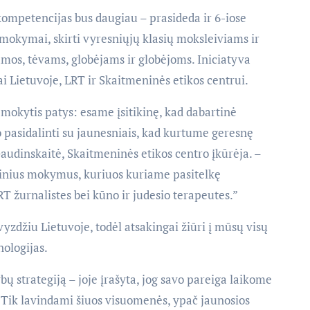
ompetencijas bus daugiau – prasideda ir 6-iose
mokymai, skirti vyresniųjų klasių moksleiviams ir
os, tėvams, globėjams ir globėjoms. Iniciatyva
 Lietuvoje, LRT ir Skaitmeninės etikos centrui.
r mokytis patys: esame įsitikinę, kad dabartinė
o pasidalinti su jaunesniais, kad kurtume geresnę
audinskaitė, Skaitmeninės etikos centro įkūrėja. –
inius mokymus, kuriuos kuriame pasitelkę
RT žurnalistes bei kūno ir judesio terapeutes.”
yzdžiu Lietuvoje, todėl atsakingai žiūri į mūsų visų
nologijas.
ų strategiją – joje įrašyta, jog savo pareiga laikome
 Tik lavindami šiuos visuomenės, ypač jaunosios