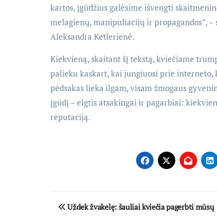
kartos, įgūdžius galėsime išvengti skaitmenin
melagienų, manipuliacijų ir propagandos”, – 
Aleksandra Ketlerienė.
Kiekvieną, skaitant šį tekstą, kviečiame trum
palieku kaskart, kai jungiuosi prie interneto
pėdsakas lieka ilgam, visam žmogaus gyvenim
įgūdį – elgtis atsakingai ir pagarbiai: kiekvi
reputaciją.
Navigacija
Uždek žvakelę: šauliai kviečia pagerbti mūsų