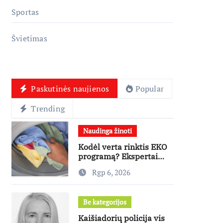
Sportas
Švietimas
Paskutinės naujienos
Popular
Trending
Naudinga žinoti
Kodėl verta rinktis EKO
programą? Ekspertai
paneigia dažniausius
Rgp 6, 2026
mitus
Be kategorijos
Kaišiadorių policija vis