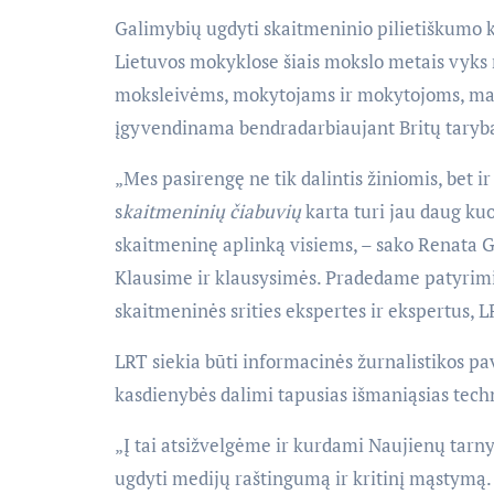
Galimybių ugdyti skaitmeninio pilietiškumo k
Lietuvos mokyklose šiais mokslo metais vyks 
moksleivėms, mokytojams ir mokytojoms, mam
įgyvendinama bendradarbiaujant Britų tarybai
„Mes pasirengę ne tik dalintis žiniomis, bet i
s
kaitmeninių čiabuvių
karta turi jau daug ku
skaitmeninę aplinką visiems, – sako Renata G
Klausime ir klausysimės. Pradedame patyrim
skaitmeninės srities ekspertes ir ekspertus, L
LRT siekia būti informacinės žurnalistikos pav
kasdienybės dalimi tapusias išmaniąsias tech
„Į tai atsižvelgėme ir kurdami Naujienų tarnyb
ugdyti medijų raštingumą ir kritinį mąstymą.