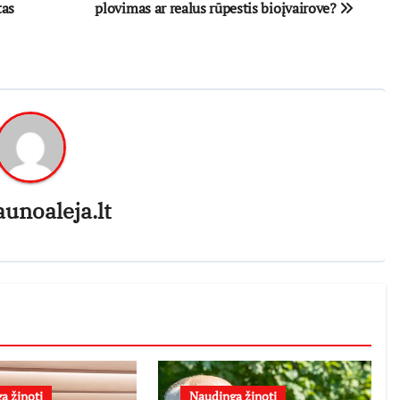
tas
plovimas ar realus rūpestis bioįvairove?
aunoaleja.lt
a žinoti
Naudinga žinoti