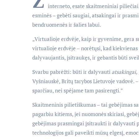
Ž
interneto, esate skaitmeniniai piliečia
esminės – gebėti saugiai, atsakingai ir prasm
bendruomenės ir šalies labui.
„Virtualioje erdvėje, kaip ir gyvenime, gera s
virtualioje erdvėje – norėtųsi, kad kiekviena
dalyvaujantis, įsitraukęs, ir gebantis būti sv
Svarbu pabrėžti: būti ir dalyvauti
atsakingai,
Vyšniauskė, Britų tarybos Lietuvoje vadovė. 
sparčiau, nei spėjame tam pasirengti.”
Skaitmeninis pilietiškumas – tai gebėjimas sa
pagarbiu kitiems, jei nuomonės skiriasi, gebėji
gebėjimas prasmingai įsitraukti ir dalyvauti pi
technologijos gali paveikti mūsų elgesį, emoci