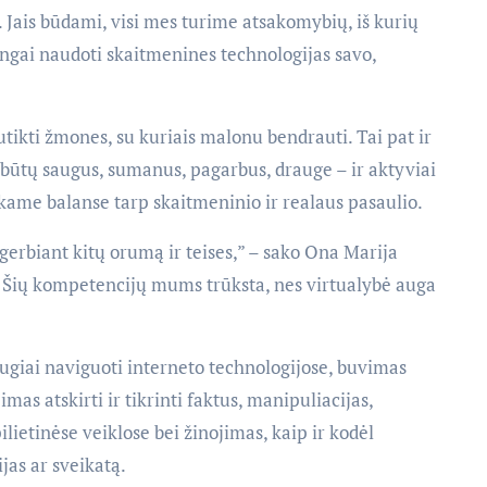
i. Jais būdami, visi mes turime atsakomybių, iš kurių
ingai naudoti skaitmenines technologijas savo,
utikti žmones, su kuriais malonu bendrauti. Tai pat ir
s būtų saugus, sumanus, pagarbus, drauge – ir aktyviai
eikame balanse tarp skaitmeninio ir realaus pasaulio.
gerbiant kitų orumą ir teises,” – sako Ona Marija
– Šių kompetencijų mums trūksta, nes virtualybė auga
ugiai naviguoti interneto technologijose, buvimas
mas atskirti ir tikrinti faktus, manipuliacijas,
lietinėse veiklose bei žinojimas, kaip ir kodėl
jas ar sveikatą.