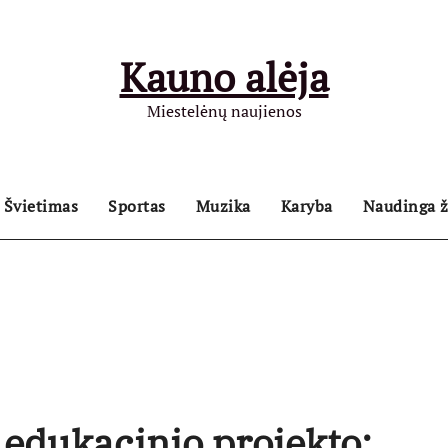
Kauno alėja
Miestelėnų naujienos
Švietimas
Sportas
Muzika
Karyba
Naudinga ž
e edukacinio projekto: