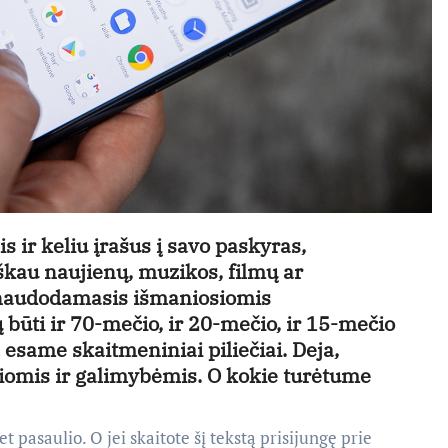
 ir keliu įrašus į savo paskyras,
eškau naujienų, muzikos, filmų ar
u naudodamasis išmaniosiomis
 būti ir 70-mečio, ir 20-mečio, ir 15-mečio
 esame skaitmeniniai piliečiai. Deja,
iomis ir galimybėmis. O kokie turėtume
t pasaulio. O jei skaitote šį tekstą prisijungę prie