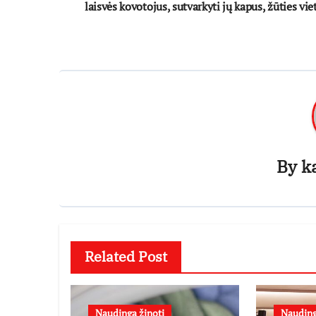
tarp
laisvės kovotojus, sutvarkyti jų kapus, žūties vie
įrašų
By
k
Related Post
Naudinga žinoti
Nauding