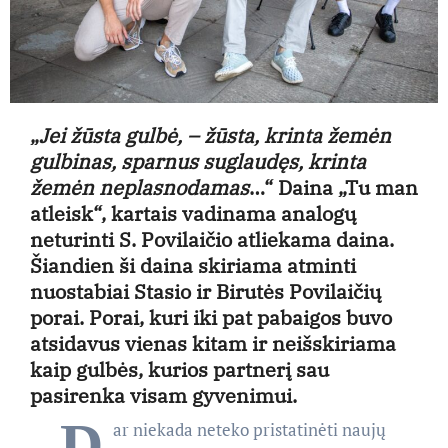
„
Jei žūsta gulbė, – žūsta, krinta žemėn
gulbinas, sparnus suglaudęs, krinta
žemėn neplasnodamas
…“ Daina „Tu man
atleisk“, kartais vadinama analogų
neturinti S. Povilaičio atliekama daina.
Šiandien ši daina skiriama atminti
nuostabiai Stasio ir Birutės Povilaičių
porai. Porai, kuri iki pat pabaigos buvo
atsidavus vienas kitam ir neišskiriama
kaip gulbės, kurios partnerį sau
pasirenka visam gyvenimui.
„D
ar niekada neteko pristatinėti naujų