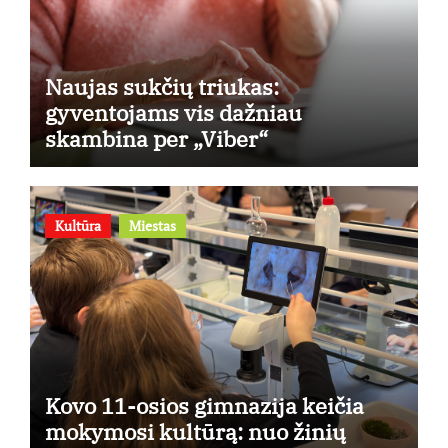
Naujas sukčių triukas:
gyventojams vis dažniau
skambina per „Viber“
Kultūra
Miestas
Kovo 11-osios gimnazija keičia
mokymosi kultūrą: nuo žinių