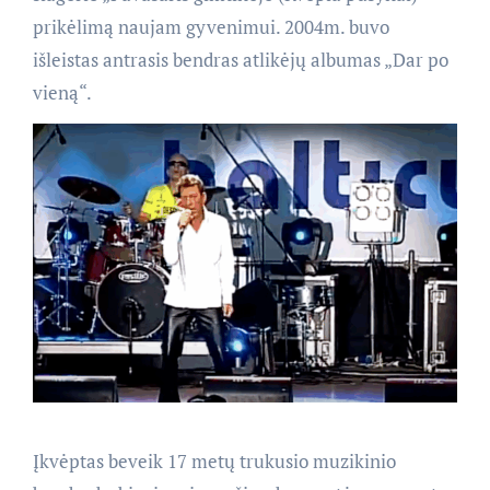
prikėlimą naujam gyvenimui. 2004m. buvo
išleistas antrasis bendras atlikėjų albumas „Dar po
vieną“.
Įkvėptas beveik 17 metų trukusio muzikinio