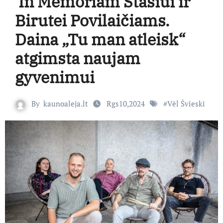
In Memoriam Stasiui ir
Birutei Povilaičiams.
Daina „Tu man atleisk“
atgimsta naujam
gyvenimui
By
kaunoaleja.lt
Rgs10,2024
#
Vėl Švieski