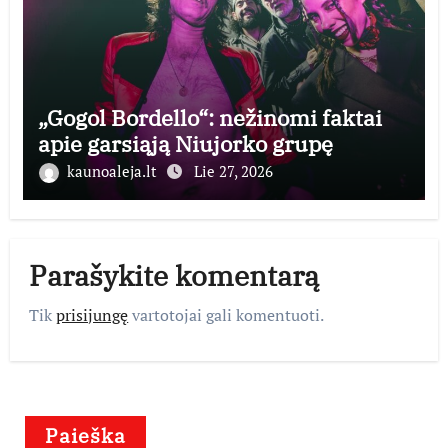
„Gogol Bordello“: nežinomi faktai
apie garsiąją Niujorko grupę
kaunoaleja.lt
Lie 27, 2026
Parašykite komentarą
Tik
prisijungę
vartotojai gali komentuoti.
Paieška