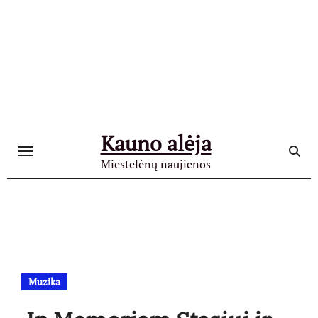
Skip
to
content
Kauno alėja
Miestelėnų naujienos
Muzika