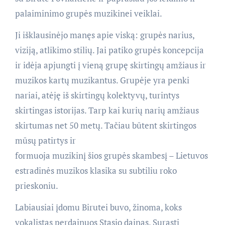
palaiminimo grupės muzikinei veiklai.
Ji išklausinėjo manęs apie viską: grupės narius,
viziją, atlikimo stilių. Jai patiko grupės koncepcija
ir idėja apjungti į vieną grupę skirtingų amžiaus ir
muzikos kartų muzikantus. Grupėje yra penki
nariai, atėję iš skirtingų kolektyvų, turintys
skirtingas istorijas. Tarp kai kurių narių amžiaus
skirtumas net 50 metų. Tačiau būtent skirtingos
mūsų patirtys ir
formuoja muzikinį šios grupės skambesį – Lietuvos
estradinės muzikos klasika su subtiliu roko
prieskoniu.
Labiausiai įdomu Birutei buvo, žinoma, koks
vokalistas perdainuos Stasio dainas. Surasti