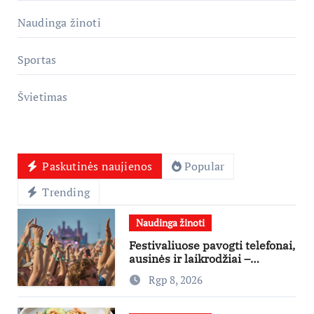
Naudinga žinoti
Sportas
Švietimas
Paskutinės naujienos
Popular
Trending
Naudinga žinoti
Festivaliuose pavogti telefonai,
ausinės ir laikrodžiai –
ekspertai primena apie
Rgp 8, 2026
didžiausias finansines rizikas