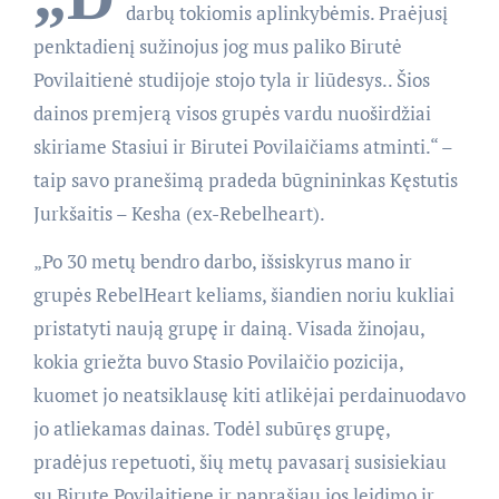
darbų tokiomis aplinkybėmis. Praėjusį
penktadienį sužinojus jog mus paliko Birutė
Povilaitienė studijoje stojo tyla ir liūdesys.. Šios
dainos premjerą visos grupės vardu nuoširdžiai
skiriame Stasiui ir Birutei Povilaičiams atminti.“ –
taip savo pranešimą pradeda būgnininkas Kęstutis
Jurkšaitis – Kesha (ex-Rebelheart).
„Po 30 metų bendro darbo, išsiskyrus mano ir
grupės RebelHeart keliams, šiandien noriu kukliai
pristatyti naują grupę ir dainą. Visada žinojau,
kokia griežta buvo Stasio Povilaičio pozicija,
kuomet jo neatsiklausę kiti atlikėjai perdainuodavo
jo atliekamas dainas. Todėl subūręs grupę,
pradėjus repetuoti, šių metų pavasarį susisiekiau
su Birute Povilaitiene ir paprašiau jos leidimo ir