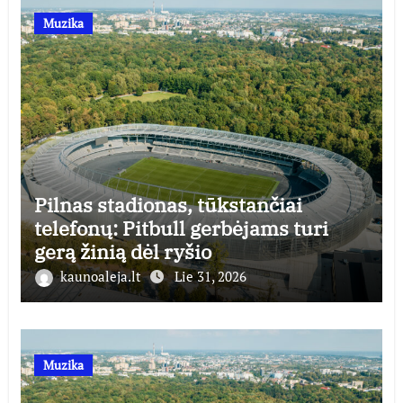
Muzika
Pilnas stadionas, tūkstančiai
telefonų: Pitbull gerbėjams turi
gerą žinią dėl ryšio
kaunoaleja.lt
Lie 31, 2026
Muzika