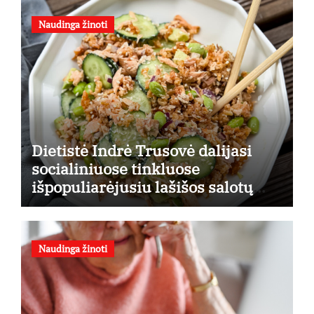
Naudinga žinoti
Dietistė Indrė Trusovė dalijasi
socialiniuose tinkluose
išpopuliarėjusiu lašišos salotų
receptu
Naudinga žinoti