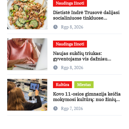
Naudinga žinoti
Dietistė Indrė Trusovė dalijasi
socialiniuose tinkluose
išpopuliarėjusiu lašišos salotų
Rgp 8, 2026
receptu
Naudinga žinoti
Naujas sukčių triukas:
gyventojams vis dažniau
skambina per „Viber“
Rgp 8, 2026
Kultūra
Miestas
Kovo 11-osios gimnazija keičia
mokymosi kultūrą: nuo žinių
kaupimo – prie jų supratimo ir
Rgp 7, 2026
taikymo