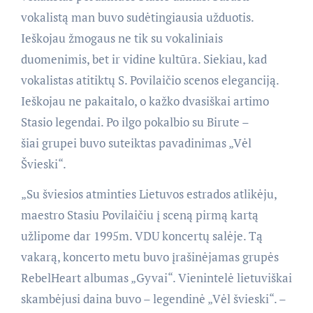
vokalistą man buvo sudėtingiausia užduotis.
Ieškojau žmogaus ne tik su vokaliniais
duomenimis, bet ir vidine kultūra. Siekiau, kad
vokalistas atitiktų S. Povilaičio scenos eleganciją.
Ieškojau ne pakaitalo, o kažko dvasiškai artimo
Stasio legendai. Po ilgo pokalbio su Birute –
šiai grupei buvo suteiktas pavadinimas „Vėl
Švieski“.
„Su šviesios atminties Lietuvos estrados atlikėju,
maestro Stasiu Povilaičiu į sceną pirmą kartą
užlipome dar 1995m. VDU koncertų salėje. Tą
vakarą, koncerto metu buvo įrašinėjamas grupės
RebelHeart albumas „Gyvai“. Vienintelė lietuviškai
skambėjusi daina buvo – legendinė „Vėl švieski“. –