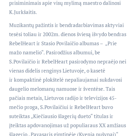
prisiminimais apie visų mylimą maestro dalinosi
K.Jurkšaitis.
Muzikantų pažintis ir bendradarbiavimas aktyviai
tesėsi toliau ir 2002m. dienos šviesą išvydo bendras
RebelHeart ir Stasio Povilaičio albumas – „Prie
mažo namelio“. Pasirodžius albumui, be
S.Povilaičio ir RebelHeart pasirodymo nepraėjo nei
vienas didelis renginys Lietuvoje, o kasetė
ir kompaktinė plokštelė nepaliaujamai sukdavosi
daugelio melomanų namuose ir šventėse. Tais
pačiais metais, Lietuvos radijo ir televizijos 45-
mečio proga, S.Povilaičiui ir RebelHeart buvo
suteiktas „Kiečiausio šlagerių dueto“ titulas ir
įteiktas apdovanojimas už populiaraus XX amžiaus
šlagerio „Pavasaris gimtinėje (Kvepia pušynai)“