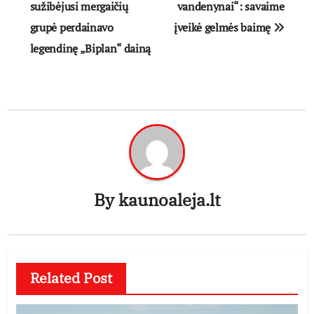
tarp
sužibėjusi mergaičių
vandenynai“: savaime
grupė perdainavo
įveikė gelmės baimę
įrašų
legendinę „Biplan“ dainą
By
kaunoaleja.lt
Related Post