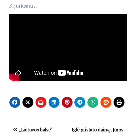
K.Jurkšaitis.
Navigacija
„Lietuvos balse“
Iglė pristato dainą „Jūros