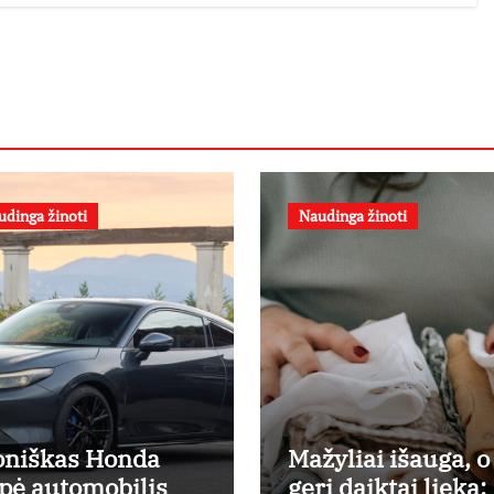
udinga žinoti
Naudinga žinoti
oniškas Honda
Mažyliai išauga, o
pė automobilis
geri daiktai lieka: