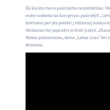
Šis kūrinys buvo pasirinktas neatsitiktinai. 
motyvuodama jas kuo geriau pasirodyti „Lietuv
šešetukui pavyks patekti į tolimesnį konkurs
Melmanui bei paprašys jo leisti įrašyti „DLou
Makso palaiminimu, daina „Labas rytas“ bei sp
dėmesiui.