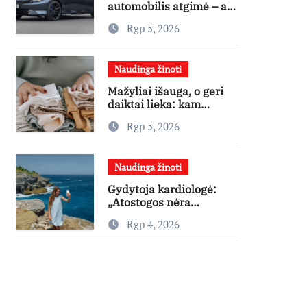
automobilis atgimė – ar
jis pateisins pirkėjų
Rgp 5, 2026
lūkesčius?
Naudinga žinoti
Mažyliai išauga, o geri
daiktai lieka: kam
paaukoti jie gali būti
Rgp 5, 2026
aukso vertės?
Naudinga žinoti
Gydytoja kardiologė:
„Atostogos nėra
varžybos – nereikia
Rgp 4, 2026
stengtis per vieną dieną
pamatyti visų lankytinų
vietų“