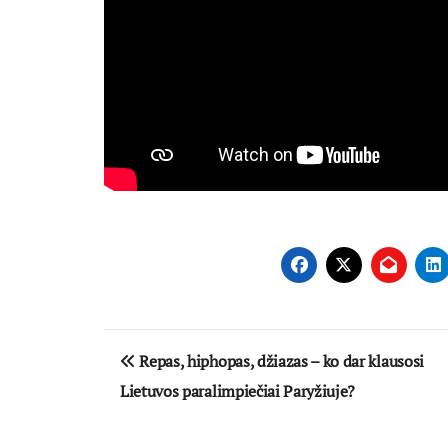
Navigacija
Repas, hiphopas, džiazas – ko dar klausosi
tarp
Lietuvos paralimpiečiai Paryžiuje?
įrašų