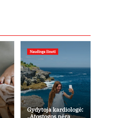
Naudinga žinoti
Gydytoja kardiologė:
„Atostogos nėra