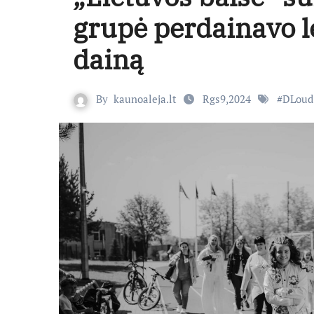
grupė perdainavo l
dainą
By
kaunoaleja.lt
Rgs9,2024
#
DLoud