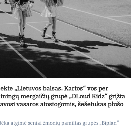
ekte „Lietuvos balsas. Kartos“ vos per
dainingų mergaičių grupė „DLoud Kidz“ grįžta
avosi vasaros atostogomis, šešetukas plušo
 dėka atgimė seniai žmonių pamiltas grupės „Biplan“