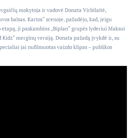
Mergaičių mokytoja ir vadovė Donata Virbilaitė,
os balsas. Kartos“ scenoje, pažadėjo, kad, jeigu
o etapą, ji paskambins „Biplan“ grupės lyderiui Maksui
d Kidz“ merginų versiją. Donata pažadą įvykdė ir, su
ecialiai jai nufilmuotas vaizdo klipas – publikos