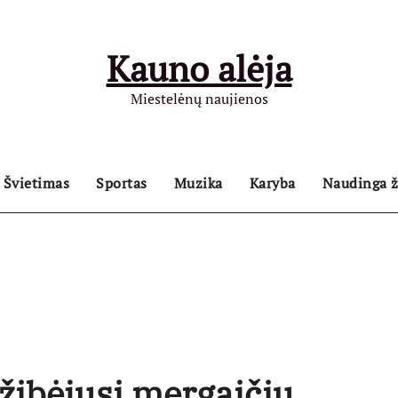
Kauno alėja
Miestelėnų naujienos
Švietimas
Sportas
Muzika
Karyba
Naudinga ž
užibėjusi mergaičių