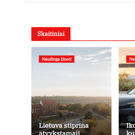
Skaitiniai
Naudinga žinoti
Na
Lietuva stiprina
Ik
atvykstamąjį
ku