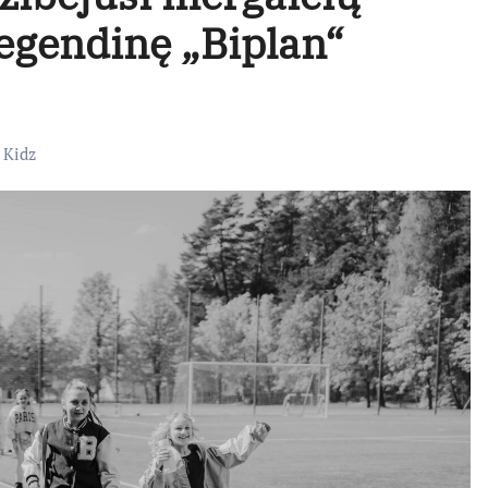
egendinę „Biplan“
 Kidz