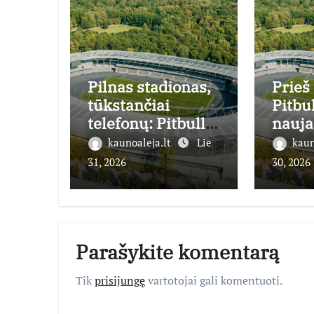
Pilnas stadionas,
Prieš
tūkstančiai
Pitbu
telefonų: Pitbull
nauja
gerbėjams turi
spre
kaunoaleja.lt
Lie
kaun
gerą žinią dėl
Daria
31, 2026
30, 2026
ryšio
stadi
Parašykite komentarą
Tik
prisijungę
vartotojai gali komentuoti.