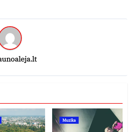
aunoaleja.lt
Muzika