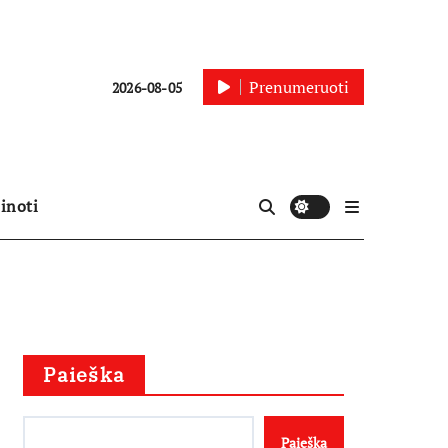
Prenumeruoti
2026-08-05
inoti
Paieška
Paieška