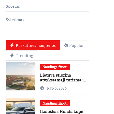
Sportas
Švietimas
Paskutinės naujienos
Popular
Trending
Naudinga žinoti
Lietuva stiprina
atvykstamąjį turizmą:
70 tūkst. eurų investicijų
Rgp 5, 2026
užsienio turistams
pritraukti
Naudinga žinoti
Ikoniškas Honda kupė