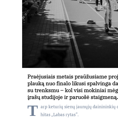
Praėjusiais metais praūžusiame proj
plauką nuo finalo likusi spalvinga 
su trenksmu – kol visi mokiniai mėg
įrašų studijoje ir paruošė staigmeną.
T
arp keturių sienų jaunųjų dainininkių
hitas „Labas rytas“.