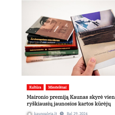
Kultūra
Miestelėnai
Maironio premiją Kaunas skyrė vien
ryškiausių jaunosios kartos kūrėjų
kaunoaleja.lt
Bal 29, 2024