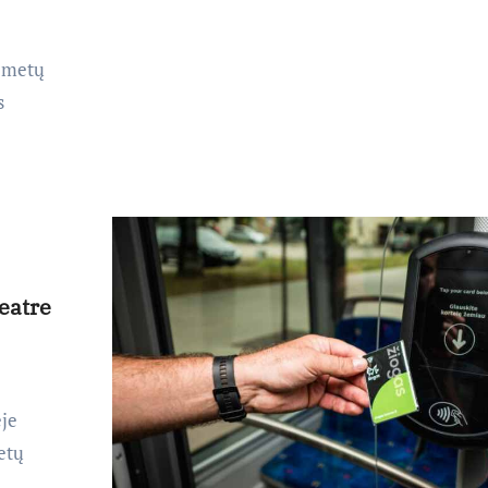
ų metų
s
eatre
ėje
etų