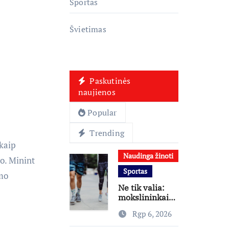
Sportas
Švietimas
Paskutinės
naujienos
Popular
Trending
kaip
Naudinga žinoti
o. Minint
Sportas
mo
Ne tik valia:
mokslininkai
atskleidė, kas
Rgp 6, 2026
skatina
žmones