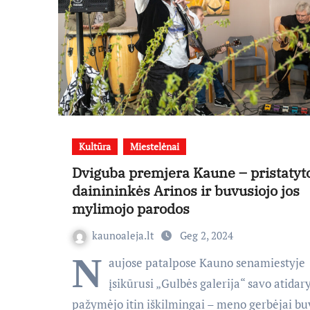
Kultūra
Miestelėnai
Dviguba premjera Kaune – pristatyt
dainininkės Arinos ir buvusiojo jos
mylimojo parodos
kaunoaleja.lt
Geg 2, 2024
N
aujose patalpose Kauno senamiestyje
įsikūrusi „Gulbės galerija“ savo atida
pažymėjo itin iškilmingai – meno gerbėjai bu