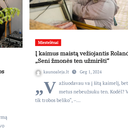
Miestelėnai
Į kaimus maistą vežiojantis Rolan
„Seni žmonės ten užmiršti“
os
kaunoaleja.lt
Geg 1, 2024
„V
ažiuodavau va į šitą kaimelį, bet
metus nebeužsuku ten. Kodėl? Vi
tik trobos beliko“, –…
rymą
vo