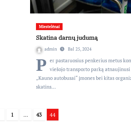
Miestelėnai
Skatina darnų judumą
admin
Bal 25, 2024
P
er pastaruosius penkerius metus kon
viešojo transporto parką atnaujinus
„Kauno autobusai“ įmones bei kitas organiz
skatins…
rašų
1
…
43
44
uslapiavimas