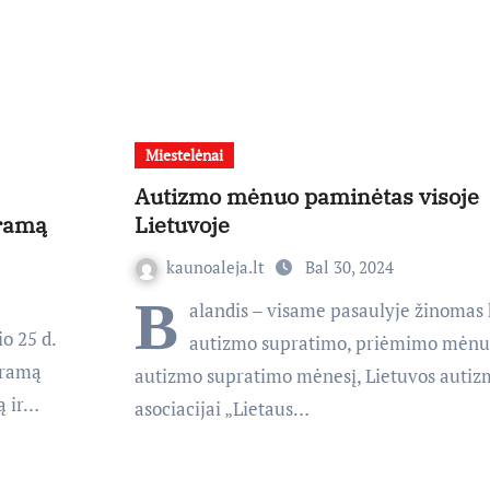
Miestelėnai
Autizmo mėnuo paminėtas visoje
dramą
Lietuvoje
kaunoaleja.lt
Bal 30, 2024
B
alandis – visame pasaulyje žinomas 
o 25 d.
autizmo supratimo, priėmimo mėnu
dramą
autizmo supratimo mėnesį, Lietuvos autiz
ą ir…
asociacijai „Lietaus…