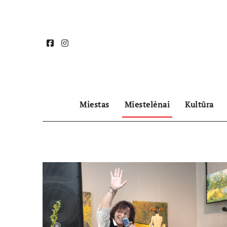
Skip
to
content
Miestas
Miestelėnai
Kultūra