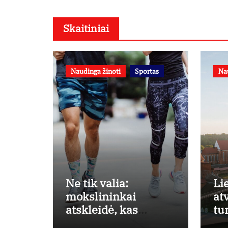
Skaitiniai
Naudinga žinoti
Sportas
Na
Ne tik valia:
Li
mokslininkai
at
atskleidė, kas
tu
skatina žmones
eu