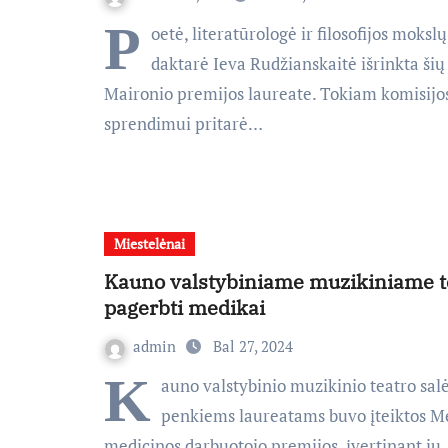
P
oetė, literatūrologė ir filosofijos mokslų
daktarė Ieva Rudžianskaitė išrinkta ši
Maironio premijos laureate. Tokiam komisijo
sprendimui pritarė…
Miestelėnai
Kauno valstybiniame muzikiniame t
pagerbti medikai
admin
Bal 27, 2024
K
auno valstybinio muzikinio teatro sal
penkiems laureatams buvo įteiktos M
medicinos darbuotojo premijos, įvertinant jų