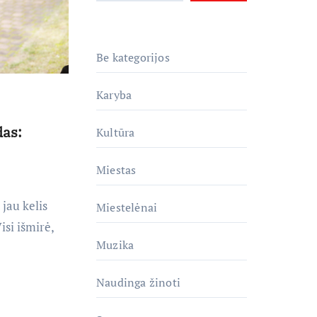
Be kategorijos
Karyba
das:
Kultūra
Miestas
 jau kelis
Miestelėnai
si išmirė,
Muzika
Naudinga žinoti