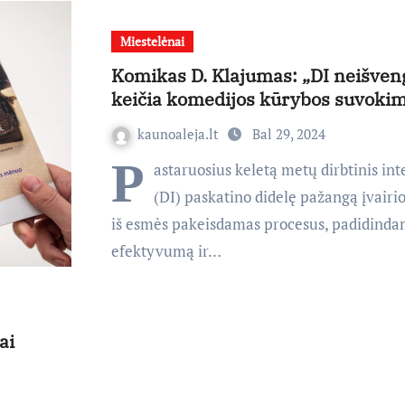
Miestelėnai
Komikas D. Klajumas: „DI neišven
keičia komedijos kūrybos suvoki
kaunoaleja.lt
Bal 29, 2024
P
astaruosius keletą metų dirbtinis int
(DI) paskatino didelę pažangą įvairio
iš esmės pakeisdamas procesus, padidind
efektyvumą ir…
ai