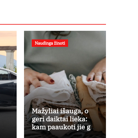
Naudinga žinoti
Mažyliai išauga, o
geri daiktai lieka:
kam paaukoti jie gali
būti aukso vertės?