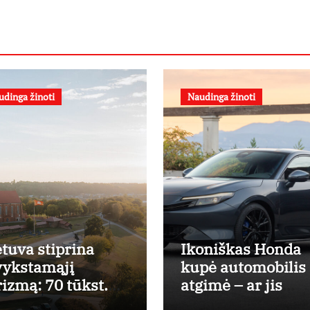
udinga žinoti
Naudinga žinoti
etuva stiprina
Ikoniškas Honda
vykstamąjį
kupė automobilis
rizmą: 70 tūkst.
atgimė – ar jis
rų investicijų
pateisins pirkėjų