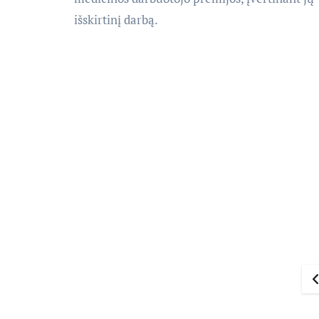
išskirtinį darbą.
Į
p