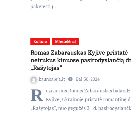
pakviesti į…
Kultūra
Miestelėnai
Romas Zabarauskas Kyjive pristatė
netrukus kinuose pasirodysiančią 
„Rašytojas“
kaunoaleja.lt
Bal 30, 2024
R
ežisierius Romas Zabarauskas balandži
Kyjive, Ukrainoje pristatė romantinę 
„Rašytojas“, nuo gegužės 31 d. pasirodysianči