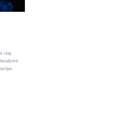
e visą
i bendrovė
acijas