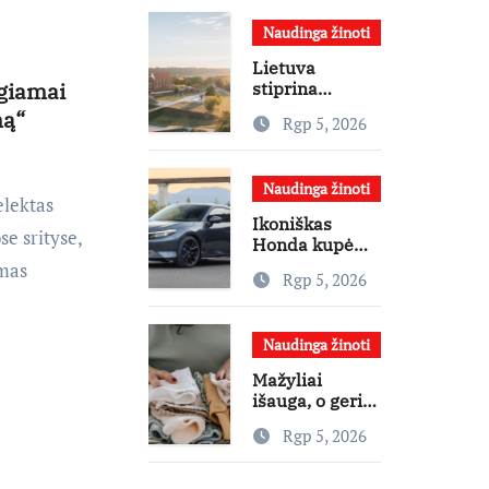
daugiau judėti
Naudinga žinoti
Lietuva
giamai
stiprina
atvykstamąjį
mą“
Rgp 5, 2026
turizmą: 70
tūkst. eurų
investicijų
Naudinga žinoti
užsienio
elektas
turistams
Ikoniškas
pritraukti
se srityse,
Honda kupė
automobilis
amas
Rgp 5, 2026
atgimė – ar jis
pateisins
pirkėjų
Naudinga žinoti
lūkesčius?
Mažyliai
išauga, o geri
daiktai lieka:
Rgp 5, 2026
kam paaukoti
jie gali būti
aukso vertės?