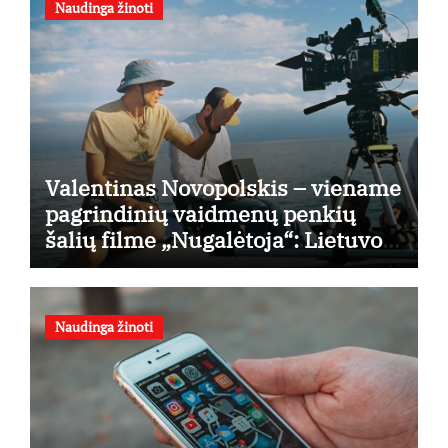
Naudinga žinoti
Valentinas Novopolskis – viename
pagrindinių vaidmenų penkių
šalių filme „Nugalėtoja“: Lietuvos
kino teatruose – nuo rugpjūčio 7-
osios
Naudinga žinoti