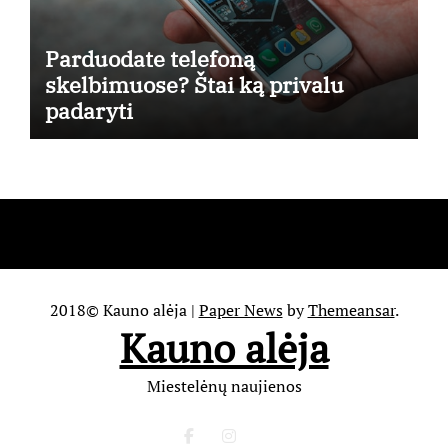
Parduodate telefoną
skelbimuose? Štai ką privalu
padaryti
2018© Kauno alėja
|
Paper News
by
Themeansar
.
Kauno alėja
Miestelėnų naujienos