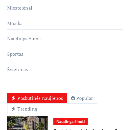
Miestelėnai
Muzika
Naudinga žinoti
Sportas
Švietimas
Paskutinės naujienos
Popular
Trending
Naudinga žinoti