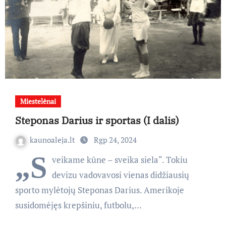
Miestelėnai
Steponas Darius ir sportas (I dalis)
kaunoaleja.lt
Rgp 24, 2024
„S
veikame kūne – sveika siela“. Tokiu
devizu vadovavosi vienas didžiausių
sporto mylėtojų Steponas Darius. Amerikoje
susidomėjęs krepšiniu, futbolu,…