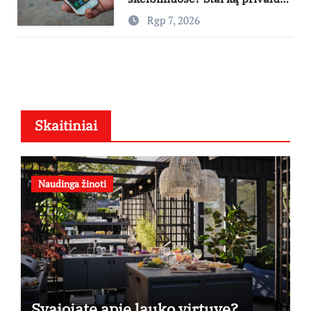
padaryti
Rgp 7, 2026
Skaitiniai
Naudinga žinoti
Svajojate apie lauko virtuvę?