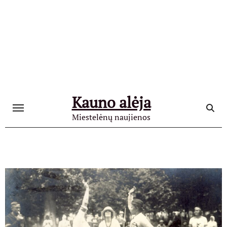
Skip
to
content
Kauno alėja
Miestelėnų naujienos