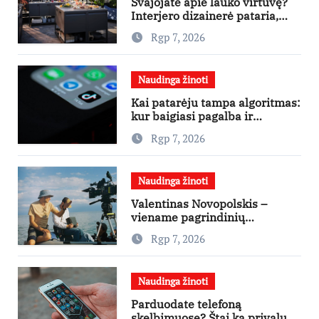
Svajojate apie lauko virtuvę?
Interjero dizainerė pataria,
nuo ko pradėti
Rgp 7, 2026
Naudinga žinoti
Kai patarėju tampa algoritmas:
kur baigiasi pagalba ir
prasideda reklama?
Rgp 7, 2026
Naudinga žinoti
Valentinas Novopolskis –
viename pagrindinių
vaidmenų penkių šalių filme
Rgp 7, 2026
„Nugalėtoja“: Lietuvos kino
teatruose – nuo rugpjūčio 7-
osios
Naudinga žinoti
Parduodate telefoną
skelbimuose? Štai ką privalu