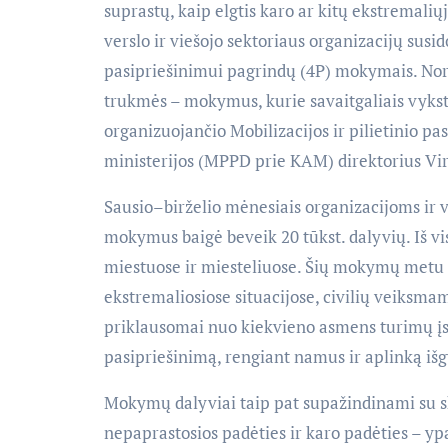
suprastų, kaip elgtis karo ar kitų ekstremali
verslo ir viešojo sektoriaus organizacijų sus
pasipriešinimui pagrindų (4P) mokymais. Norint
trukmės – mokymus, kurie savaitgaliais vykst
organizuojančio Mobilizacijos ir pilietinio 
ministerijos (MPPD prie KAM) direktorius Virgi
Sausio–birželio mėnesiais organizacijoms ir 
mokymus baigė beveik 20 tūkst. dalyvių. Iš v
miestuose ir miesteliuose. Šių mokymų metu
ekstremaliosiose situacijose, civilių veiksma
priklausomai nuo kiekvieno asmens turimų įs
pasipriešinimą, rengiant namus ir aplinką iš
Mokymų dalyviai taip pat supažindinami su ski
nepaprastosios padėties ir karo padėties – y