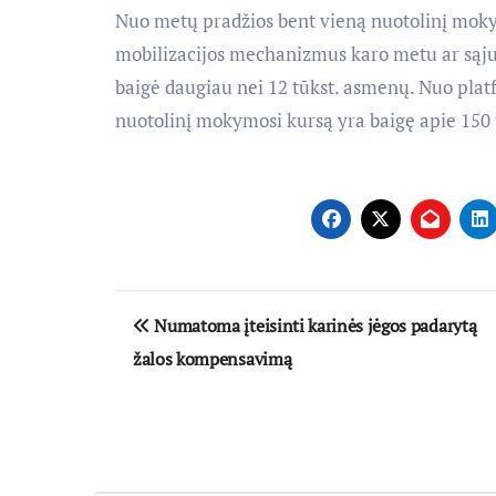
Nuo metų pradžios bent vieną nuotolinį mokym
mobilizacijos mechanizmus karo metu ar sąju
baigė daugiau nei 12 tūkst. asmenų. Nuo plat
nuotolinį mokymosi kursą yra baigę apie 150 t
Navigacija
Numatoma įteisinti karinės jėgos padarytą
tarp
žalos kompensavimą
įrašų