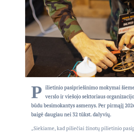
P
ilietinio pasipriešinimo mokymai šieme
verslo ir viešojo sektoriaus organizaci
būdu besimokantys asmenys. Per pirmąjį 202
baigė daugiau nei 32 tūkst. dalyvių.
„Siekiame, kad piliečiai žinotų pilietinio pas