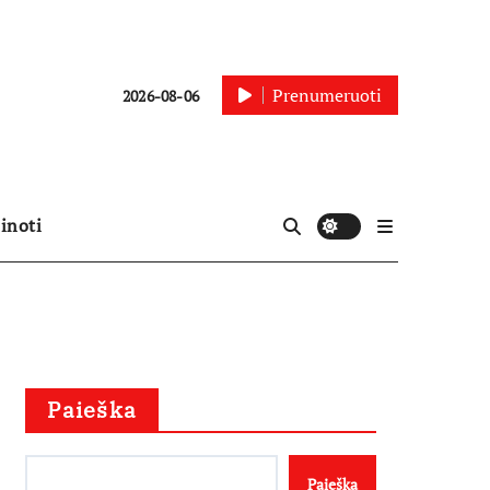
Prenumeruoti
2026-08-06
inoti
Paieška
Paieška