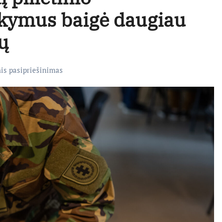
kymus baigė daugiau
ų
nis pasipriešinimas