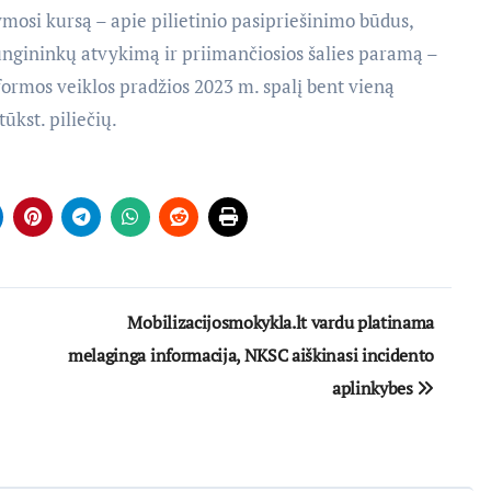
osi kursą – apie pilietinio pasipriešinimo būdus,
ngininkų atvykimą ir priimančiosios šalies paramą –
formos veiklos pradžios 2023 m. spalį bent vieną
ūkst. piliečių.
Mobilizacijosmokykla.lt vardu platinama
melaginga informacija, NKSC aiškinasi incidento
aplinkybes