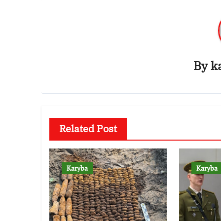
By
k
Related Post
Karyba
Karyba