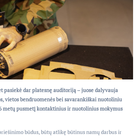
t pasiekė dar platesnę auditoriją – juose dalyvauja
jos, vietos bendruomenės bei savarankiškai nuotoliniu
6 metų pusmetį kontaktinius ir nuotolinius mokymus
ipriešinimo būdus, būtų atlikę būtinus namų darbus ir