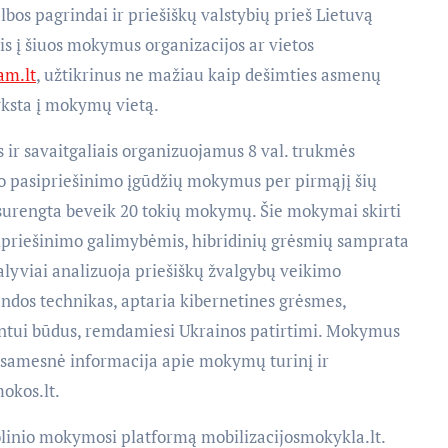
lbos pagrindai ir priešiškų valstybių prieš Lietuvą
s į šiuos mokymus organizacijos ar vietos
m.lt
, užtikrinus ne mažiau kaip dešimties asmenų
ksta į mokymų vietą.
 ir savaitgaliais organizuojamus 8 val. trukmės
o pasipriešinimo įgūdžių mokymus per pirmąjį šių
 surengta beveik 20 tokių mokymų. Šie mokymai skirti
asipriešinimo galimybėmis, hibridinių grėsmių samprata
alyviai analizuoja priešiškų žvalgybų veikimo
andos technikas, aptaria kibernetines grėsmes,
antui būdus, remdamiesi Ukrainos patirtimi. Mokymus
 Išsamesnė informacija apie mokymų turinį ir
okos.lt.
linio mokymosi platformą mobilizacijosmokykla.lt.