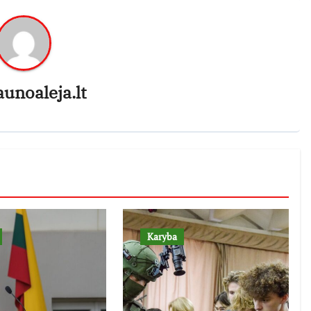
aunoaleja.lt
Karyba