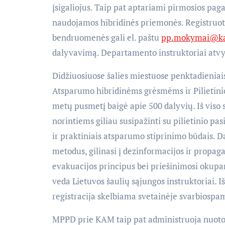
įsigaliojus. Taip pat aptariami pirmosios paga
naudojamos hibridinės priemonės. Registruoti
bendruomenės gali el. paštu
pp.mokymai@ka
dalyvavimą. Departamento instruktoriai atvy
Didžiuosiuose šalies miestuose penktadieniais
Atsparumo hibridinėms grėsmėms ir Pilietini
metų pusmetį baigė apie 500 dalyvių. Iš viso
norintiems giliau susipažinti su pilietinio p
ir praktiniais atsparumo stiprinimo būdais. D
metodus, gilinasi į dezinformacijos ir propag
evakuacijos principus bei priešinimosi okup
veda Lietuvos šaulių sąjungos instruktoriai.
registracija skelbiama svetainėje svarbiospam
MPPD prie KAM taip pat administruoja nuoto