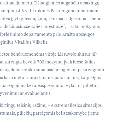
ųjų situacijų metu. Džiaugiamės augančiu atsakingų
idomėjimu 4,5 val. trukmės Pasirengimo pilietiniam
ys įgyti gilesnių žinių renkasi ir ilgesnius – dienos
a didžiuosiuose šalies miestuose“, – sako mokymus
pasipriešinimo departamento prie Krašto apsaugos
nijus Vitalijus Vilkelis.
vietos bendruomenėms visoje Lietuvoje skirtus 4P
iso surengta beveik 700 mokymų įvairiuose šalies
 daug dėmesio skiriama psichologiniam pasirengimui
ms karo metu ir praktiniams patarimams, kaip elgtis
ipareigojimų bei apsisprendimo: vykdant pilietinį
gyvenimui ar evakuojantis.
rtingų teisinių režimų – ekstremaliosios situacijos,
patumais, piliečių pareigomis bei atsakomybe jiems