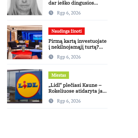
dar ieško dingusios
moters
Rgp 6, 2026
Naudinga žinoti
Pirmą kartą investuojate
į nekilnojamąjį turtą?
Ekspertas pataria, kaip
Rgp 6, 2026
pasirinkti būstą, kuris
generuos grąžą
Miestas
„Lidl“ plečiasi Kaune –
Rokeliuose atidaryta jau
20-oji parduotuvė
Rgp 6, 2026
mieste