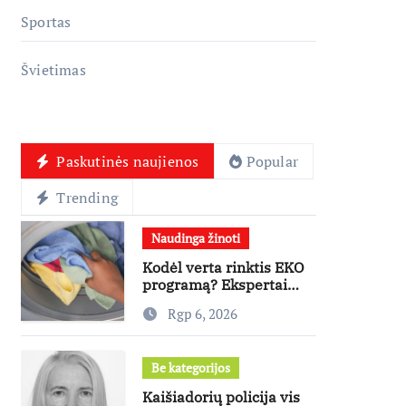
Sportas
Švietimas
Paskutinės naujienos
Popular
Trending
Naudinga žinoti
Kodėl verta rinktis EKO
programą? Ekspertai
paneigia dažniausius
Rgp 6, 2026
mitus
Be kategorijos
Kaišiadorių policija vis