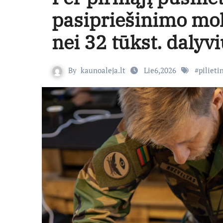
pasipriešinimo mo
nei 32 tūkst. dalyvi
By
kaunoaleja.lt
Lie6,2026
#
pilieti