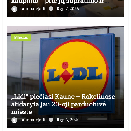
kaupimo – prie jų supratimo ir
taikymo
kaunoaleja.lt
Rgp 7, 2026
Miestas
„Lidl“ plečiasi Kaune – Rokeliuose
atidaryta jau 20-oji parduotuvė
mieste
kaunoaleja.lt
Rgp 6, 2026