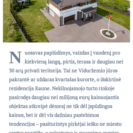
N
uosavas paplūdimys, vaizdas į vandenį pro
kiekvieną langą, pirtis, terasa ir daugiau nei
30 arų privati teritorija. Tai ne Viduržemio jūros
pakrantė ar uždaras kvartalas kurorte, o išskirtinė
rezidencija Kaune. Nekilnojamojo turto rinkoje
pasirodęs daugiau nei milijoną eurų kainuojantis
objektas atkreipė dėmesį ne tik dėl įspūdingos
kainos, bet ir dėl vis dažniau pastebimos
tendencijos – pasiturintys pirkėjai ieško ne miesto
centro prestižo, o privatumo ir gyvenimo gamtos