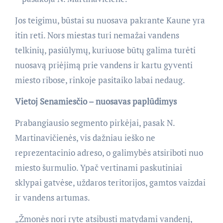
Jos teigimu, būstai su nuosava pakrante Kaune yra
itin reti. Nors miestas turi nemažai vandens
telkinių, pasiūlymų, kuriuose būtų galima turėti
nuosavą priėjimą prie vandens ir kartu gyventi
miesto ribose, rinkoje pasitaiko labai nedaug.
Vietoj Senamiesčio – nuosavas paplūdimys
Prabangiausio segmento pirkėjai, pasak N.
Martinavičienės, vis dažniau ieško ne
reprezentacinio adreso, o galimybės atsiriboti nuo
miesto šurmulio. Ypač vertinami paskutiniai
sklypai gatvėse, uždaros teritorijos, gamtos vaizdai
ir vandens artumas.
„Žmonės nori ryte atsibusti matydami vandenį,