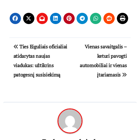
Navigacija
Ties Eiguliais oficialiai
Vienas savaitgalis –
tarp
atidarytas naujas
keturi pavogti
viadukas: užtikrins
automobiliai ir vienas
įrašų
patogesnį susisiekimą
įtariamasis