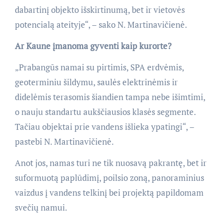
dabartinį objekto išskirtinumą, bet ir vietovės
potencialą ateityje“, – sako N. Martinavičienė.
Ar Kaune įmanoma gyventi kaip kurorte?
„Prabangūs namai su pirtimis, SPA erdvėmis,
geoterminiu šildymu, saulės elektrinėmis ir
didelėmis terasomis šiandien tampa nebe išimtimi,
o nauju standartu aukščiausios klasės segmente.
Tačiau objektai prie vandens išlieka ypatingi“, –
pastebi N. Martinavičienė.
Anot jos, namas turi ne tik nuosavą pakrantę, bet ir
suformuotą paplūdimį, poilsio zoną, panoraminius
vaizdus į vandens telkinį bei projektą papildomam
svečių namui.