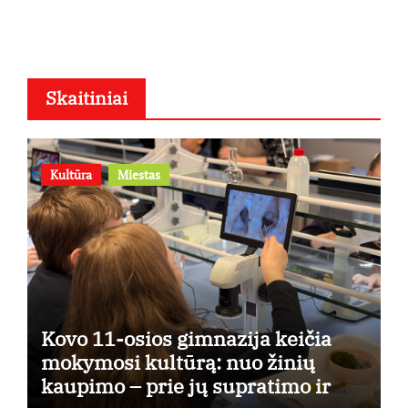
osios
Skaitiniai
Kultūra
Miestas
Kovo 11-osios gimnazija keičia
mokymosi kultūrą: nuo žinių
kaupimo – prie jų supratimo ir