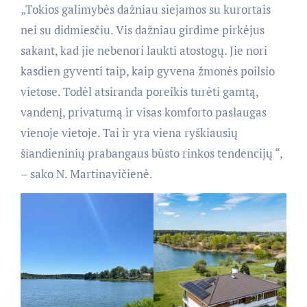
„Tokios galimybės dažniau siejamos su kurortais
nei su didmiesčiu. Vis dažniau girdime pirkėjus
sakant, kad jie nebenori laukti atostogų. Jie nori
kasdien gyventi taip, kaip gyvena žmonės poilsio
vietose. Todėl atsiranda poreikis turėti gamtą,
vandenį, privatumą ir visas komforto paslaugas
vienoje vietoje. Tai ir yra viena ryškiausių
šiandieninių prabangaus būsto rinkos tendencijų “,
– sako N. Martinavičienė.