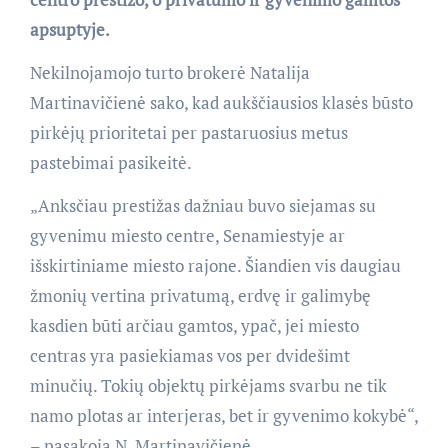
apsuptyje.
Nekilnojamojo turto brokerė Natalija
Martinavičienė sako, kad aukščiausios klasės būsto
pirkėjų prioritetai per pastaruosius metus
pastebimai pasikeitė.
„Anksčiau prestižas dažniau buvo siejamas su
gyvenimu miesto centre, Senamiestyje ar
išskirtiniame miesto rajone. Šiandien vis daugiau
žmonių vertina privatumą, erdvę ir galimybę
kasdien būti arčiau gamtos, ypač, jei miesto
centras yra pasiekiamas vos per dvidešimt
minučių. Tokių objektų pirkėjams svarbu ne tik
namo plotas ar interjeras, bet ir gyvenimo kokybė“,
– pasakoja N. Martinavičienė.