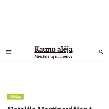
Skip
to
content
Kauno alėja
Miestelėnų naujienos
Miestas