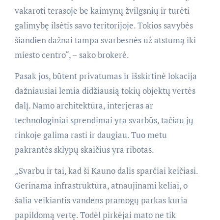
vakaroti terasoje be kaimynų žvilgsnių ir turėti
galimybę ilsėtis savo teritorijoje. Tokios savybės
šiandien dažnai tampa svarbesnės už atstumą iki
miesto centro“, – sako brokerė.
Pasak jos, būtent privatumas ir išskirtinė lokacija
dažniausiai lemia didžiausią tokių objektų vertės
dalį. Namo architektūra, interjeras ar
technologiniai sprendimai yra svarbūs, tačiau jų
rinkoje galima rasti ir daugiau. Tuo metu
pakrantės sklypų skaičius yra ribotas.
„Svarbu ir tai, kad ši Kauno dalis sparčiai keičiasi.
Gerinama infrastruktūra, atnaujinami keliai, o
šalia veikiantis vandens pramogų parkas kuria
papildomą vertę. Todėl pirkėjai mato ne tik