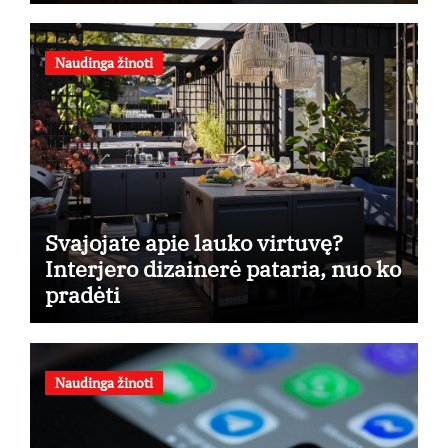
taikymo
Naudinga žinoti
Svajojate apie lauko virtuvę?
Interjero dizainerė pataria, nuo ko
pradėti
Naudinga žinoti