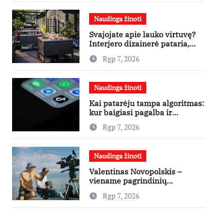
Naudinga žinoti
Svajojate apie lauko virtuvę?
Interjero dizainerė pataria,
nuo ko pradėti
Rgp 7, 2026
Naudinga žinoti
Kai patarėju tampa algoritmas:
kur baigiasi pagalba ir
prasideda reklama?
Rgp 7, 2026
Naudinga žinoti
Valentinas Novopolskis –
viename pagrindinių
vaidmenų penkių šalių filme
Rgp 7, 2026
„Nugalėtoja“: Lietuvos kino
teatruose – nuo rugpjūčio 7-