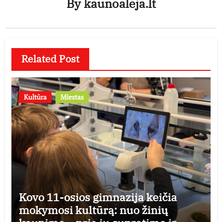
By
kaunoaleja.lt
Related Post
Kultūra
Miestas
Kovo 11-osios gimnazija keičia
mokymosi kultūrą: nuo žinių