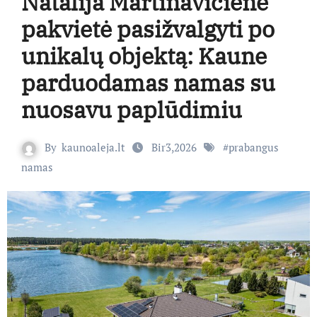
Natalija Martinavičienė
pakvietė pasižvalgyti po
unikalų objektą: Kaune
parduodamas namas su
nuosavu paplūdimiu
By
kaunoaleja.lt
Bir3,2026
#
prabangus
namas