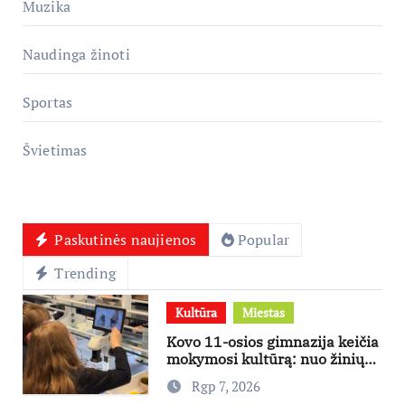
Muzika
Naudinga žinoti
Sportas
Švietimas
Paskutinės naujienos
Popular
Trending
Kultūra
Miestas
Kovo 11-osios gimnazija keičia
mokymosi kultūrą: nuo žinių
kaupimo – prie jų supratimo ir
Rgp 7, 2026
taikymo