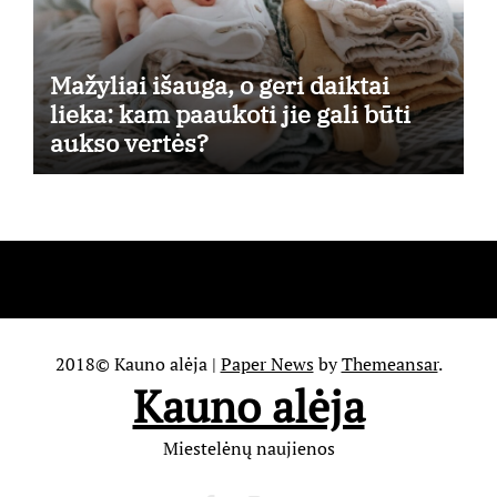
Mažyliai išauga, o geri daiktai
lieka: kam paaukoti jie gali būti
aukso vertės?
2018© Kauno alėja
|
Paper News
by
Themeansar
.
Kauno alėja
Miestelėnų naujienos