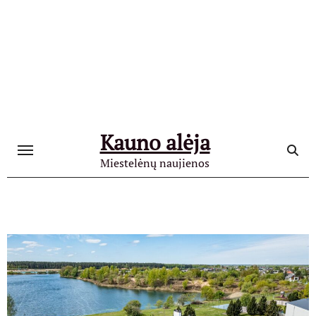
Skip
to
content
Kauno alėja
Miestelėnų naujienos