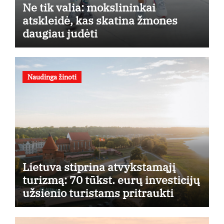
Ne tik valia: mokslininkai
atskleidė, kas skatina žmones
daugiau judėti
Naudinga žinoti
Lietuva stiprina atvykstamąjį
turizmą: 70 tūkst. eurų investicijų
užsienio turistams pritraukti