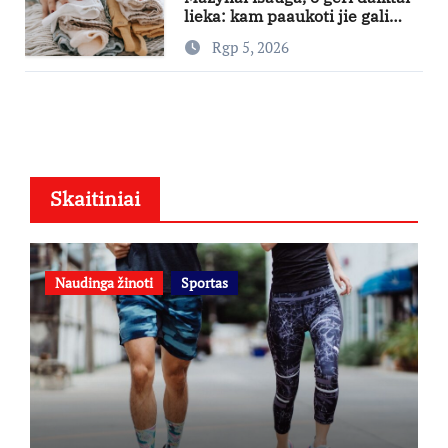
lieka: kam paaukoti jie gali
būti aukso vertės?
Rgp 5, 2026
Skaitiniai
Naudinga žinoti
Sportas