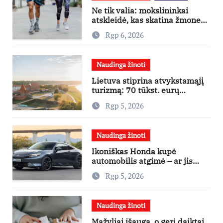
Ne tik valia: mokslininkai
atskleidė, kas skatina žmones
daugiau judėti
Rgp 6, 2026
Naudinga žinoti
Lietuva stiprina atvykstamąjį
turizmą: 70 tūkst. eurų
investicijų užsienio turistams
Rgp 5, 2026
pritraukti
Naudinga žinoti
Ikoniškas Honda kupė
automobilis atgimė – ar jis
pateisins pirkėjų lūkesčius?
Rgp 5, 2026
Naudinga žinoti
Mažyliai išauga, o geri daiktai