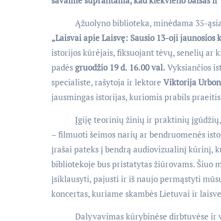
savaime suprantama, kad kiekvieno balsas ir v
Ąžuolyno biblioteka, minėdama 35-ąsias S
„Laisvai apie Laisvę: Sausio 13-oji jaunosios 
istorijos kūrėjais, fiksuojant tėvų, senelių ar
padės
gruodžio 19 d.
16.00 val.
Vyksiančios is
specialiste, rašytoja ir lektore
Viktorija Urbon
jausmingas istorijas, kuriomis prabils praeitis
Įgiję teorinių žinių ir praktinių įgūdžių, 
– filmuoti šeimos narių ar bendruomenės istorij
įrašai pateks į bendrą audiovizualinį kūrinį,
bibliotekoje bus pristatytas žiūrovams. Šiuo 
įsiklausyti, pajusti ir iš naujo permąstyti m
koncertas, kuriame skambės Lietuvai ir laisvei
Dalyvavimas kūrybinėse dirbtuvėse ir vai