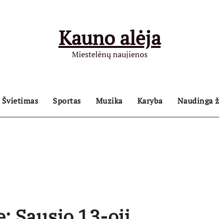
Kauno alėja
Miestelėnų naujienos
Švietimas
Sportas
Muzika
Karyba
Naudinga ž
ę: Sausio 13-oji