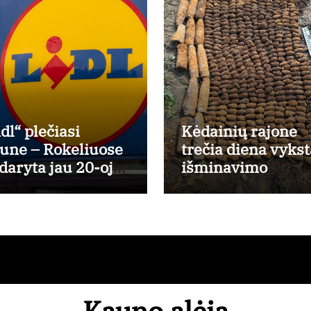
dl“ plečiasi
Kėdainių rajone
une – Rokeliuose
trečia diena vykst
idaryta jau 20-oji
išminavimo
rduotuvė mieste
operacija: rastas
didelis kiekis
Antrojo pasaulini
karo laikų
standartinės
amunicijos ir jos
dalių
Kauno alėja