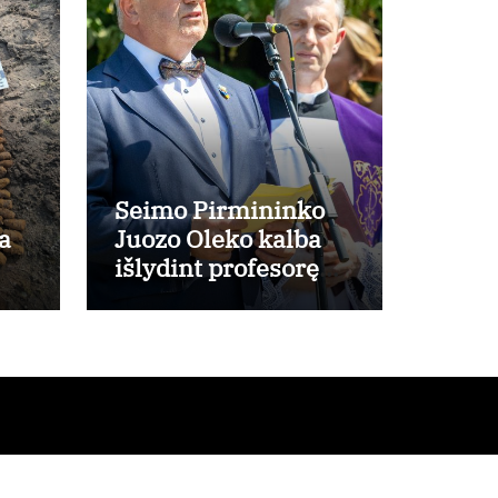
Seimo Pirmininko
a
Juozo Oleko kalba
išlydint profesorę
Kazimierą Danutę
Prunskienę
o
kapinėse