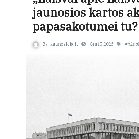
jaunosios kartos a
papasakotumei tu?
By
kaunoaleja.lt
Gru13,2025
#
Ąžuol