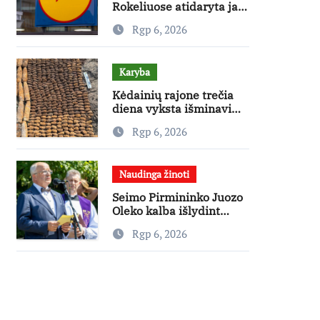
Rokeliuose atidaryta jau
20-oji parduotuvė
Rgp 6, 2026
mieste
Karyba
Kėdainių rajone trečia
diena vyksta išminavimo
operacija: rastas didelis
Rgp 6, 2026
kiekis Antrojo pasaulinio
karo laikų standartinės
amunicijos ir jos dalių
Naudinga žinoti
Seimo Pirmininko Juozo
Oleko kalba išlydint
profesorę Kazimierą
Rgp 6, 2026
Danutę Prunskienę
kapinėse