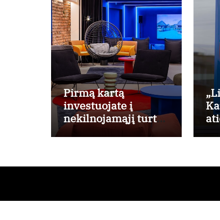
Pirmą kartą
„Li
investuojate į
Ka
nekilnojamąjį turtą?
at
Ekspertas pataria,
pa
kaip pasirinkti
būstą, kuris
generuos grąžą