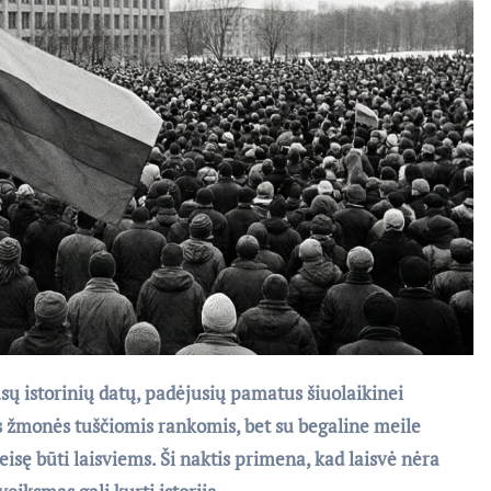
sų istorinių datų, padėjusių pamatus šiuolaikinei
vos žmonės tuščiomis rankomis, bet su begaline meile
eisę būti laisviems. Ši naktis primena, kad laisvė nėra