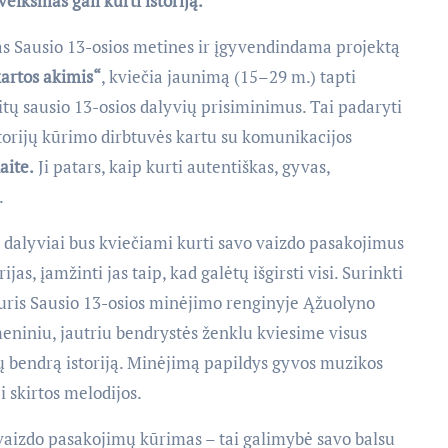
eiksmas gali kurti istoriją.
ausio 13-osios metines ir įgyvendindama projektą
kartos akimis“
, kviečia jaunimą (15–29 m.) tapti
 kitų sausio 13-osios dalyvių prisiminimus. Tai padaryti
torijų kūrimo dirbtuvės kartu su komunikacijos
aite.
Ji patars, kaip kurti autentiškas, gyvas,
.
dalyviai bus kviečiami kurti savo vaizdo pasakojimus
as, įamžinti jas taip, kad galėtų išgirsti visi. Surinkti
 kuris Sausio 13-osios minėjimo renginyje Ąžuolyno
meniniu, jautriu bendrystės ženklu kviesime visus
ūsų bendrą istoriją. Minėjimą papildys gyvos muzikos
 skirtos melodijos.
zdo pasakojimų kūrimas – tai galimybė savo balsu