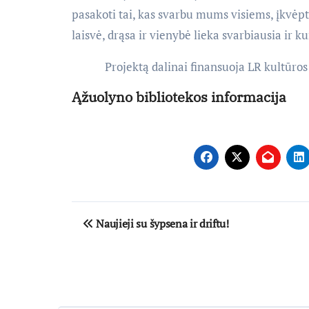
pasakoti tai, kas svarbu mums visiems, įkvėpti
laisvė, drąsa ir vienybė lieka svarbiausia ir k
Projektą dalinai finansuoja LR kultūros m
Ąžuolyno bibliotekos informacija
Navigacija
Naujieji su šypsena ir driftu!
tarp
įrašų