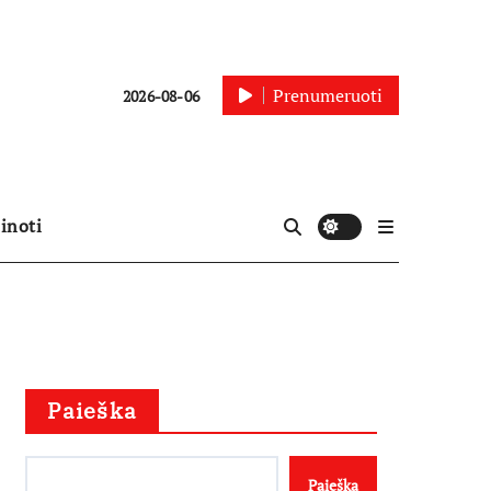
Prenumeruoti
2026-08-06
inoti
Paieška
Paieška