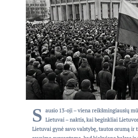
S
ausio 13-oji – viena reikšmingiausių mū
Lietuvai – naktis, kai beginkliai Lietu
Lietuvai gynė savo valstybę, tautos orumą ir t