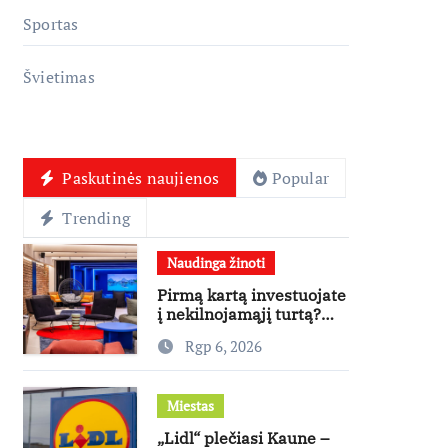
Sportas
Švietimas
Paskutinės naujienos
Popular
Trending
Naudinga žinoti
Pirmą kartą investuojate
į nekilnojamąjį turtą?
Ekspertas pataria, kaip
Rgp 6, 2026
pasirinkti būstą, kuris
generuos grąžą
Miestas
„Lidl“ plečiasi Kaune –