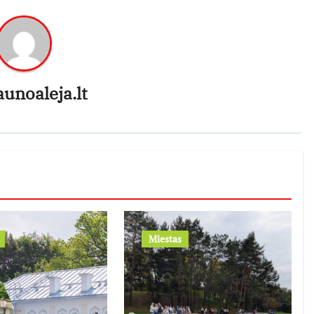
aunoaleja.lt
Miestas