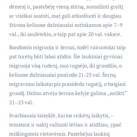
dėmesį ir, pastebėję vieną stirną, sumažinti greitį
ar visiškai sustoti, mat gali atšuoliuoti ir daugiau.
Stirnos keliuose dažniausiai sutinkamos apie 7–9
val., iki saulėtekio, o taip pat apie 20 val. vakare.
Bandomis migruoja ir šernai, todėl vairuotojai taip
pat turėtų būti labai atidūs. Šie laukiniai gyvūnai
migruoja visą rudenį, nuo rugsėjo, iki gruodžio, o
keliuose dažniausiai pasirodo 21-23 val. Šernų
migravimo laikotarpis prasideda rugsėjį, o baigiasi
gruodį. Dažnu atveju šernus kelyje galima „sutikti“
21–23 val.
Svarbiausia taisyklė, kurios reikėtų laikytis, –
temstant ir naktį važiuoti lėčiau ir atidžiau, ypač
miškingomis vietovėmis. Pastebėjus laukinį