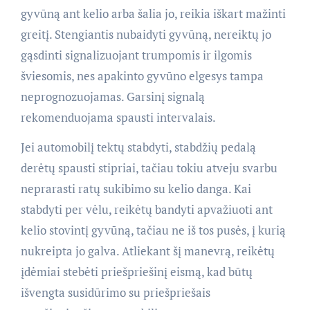
gyvūną ant kelio arba šalia jo, reikia iškart mažinti
greitį. Stengiantis nubaidyti gyvūną, nereiktų jo
gąsdinti signalizuojant trumpomis ir ilgomis
šviesomis, nes apakinto gyvūno elgesys tampa
neprognozuojamas. Garsinį signalą
rekomenduojama spausti intervalais.
Jei automobilį tektų stabdyti, stabdžių pedalą
derėtų spausti stipriai, tačiau tokiu atveju svarbu
neprarasti ratų sukibimo su kelio danga. Kai
stabdyti per vėlu, reikėtų bandyti apvažiuoti ant
kelio stovintį gyvūną, tačiau ne iš tos pusės, į kurią
nukreipta jo galva. Atliekant šį manevrą, reikėtų
įdėmiai stebėti priešpriešinį eismą, kad būtų
išvengta susidūrimo su priešpriešais