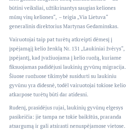
būtini veiksliai, užtikrinantys saugias keliones
mūsų visų keliones“, – teigia „Via Lietuva“
generalinis direktorius Martynas Gedaminskas.
Vairuotojai taip pat turėtų atkreipti dėmesį į
įspėjamąjį kelio ženklą Nr. 131 „Laukiniai žvėrys“,
įspėjantį, kad įvažiuojama į kelio ruožą, kuriame
fiksuojamas padidėjusi laukinių gyvūnų migracija.
Šiuose ruožuose tikimybė susidurti su laukiniu
gyvūnu yra didesnė, todėl vairuotojai tokiose kelio
atkarpose turėtų būti dar atidesni.
Rudenį, prasidėjus rujai, laukinių gyvūnų elgesys
pasikeičia: jie tampa ne tokie baikštūs, praranda
atsargumą ir gali atsirasti nenuspėjamose vietose.