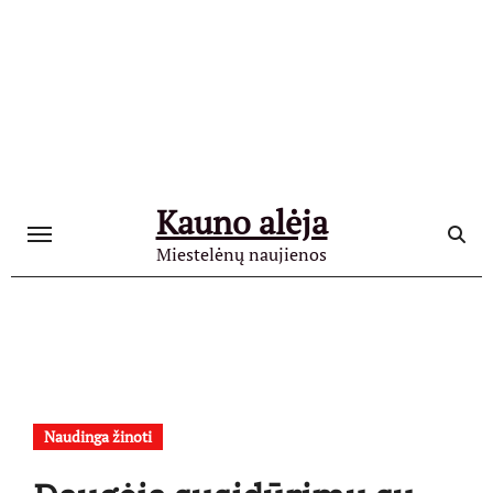
Skip
to
content
Kauno alėja
Miestelėnų naujienos
Naudinga žinoti