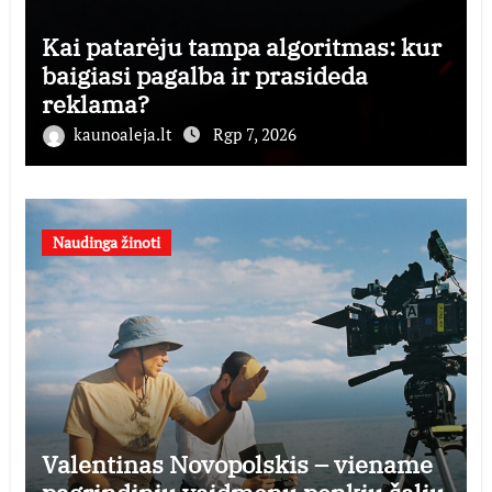
Kai patarėju tampa algoritmas: kur
baigiasi pagalba ir prasideda
reklama?
kaunoaleja.lt
Rgp 7, 2026
Naudinga žinoti
Valentinas Novopolskis – viename