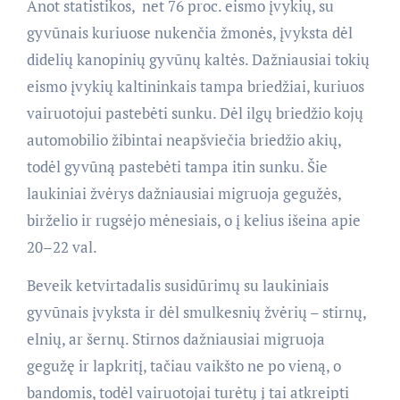
Anot statistikos, net 76 proc. eismo įvykių, su
gyvūnais kuriuose nukenčia žmonės, įvyksta dėl
didelių kanopinių gyvūnų kaltės. Dažniausiai tokių
eismo įvykių kaltininkais tampa briedžiai, kuriuos
vairuotojui pastebėti sunku. Dėl ilgų briedžio kojų
automobilio žibintai neapšviečia briedžio akių,
todėl gyvūną pastebėti tampa itin sunku. Šie
laukiniai žvėrys dažniausiai migruoja gegužės,
birželio ir rugsėjo mėnesiais, o į kelius išeina apie
20–22 val.
Beveik ketvirtadalis susidūrimų su laukiniais
gyvūnais įvyksta ir dėl smulkesnių žvėrių – stirnų,
elnių, ar šernų. Stirnos dažniausiai migruoja
gegužę ir lapkritį, tačiau vaikšto ne po vieną, o
bandomis, todėl vairuotojai turėtų į tai atkreipti