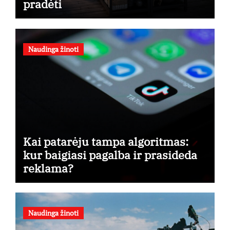
pradėti
Naudinga žinoti
Kai patarėju tampa algoritmas:
kur baigiasi pagalba ir prasideda
reklama?
Naudinga žinoti