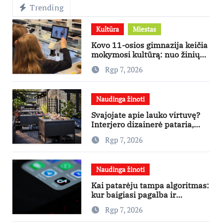
Trending
Kultūra
Miestas
Kovo 11-osios gimnazija keičia
mokymosi kultūrą: nuo žinių
kaupimo – prie jų supratimo ir
Rgp 7, 2026
taikymo
Naudinga žinoti
Svajojate apie lauko virtuvę?
Interjero dizainerė pataria,
nuo ko pradėti
Rgp 7, 2026
Naudinga žinoti
Kai patarėju tampa algoritmas:
kur baigiasi pagalba ir
prasideda reklama?
Rgp 7, 2026