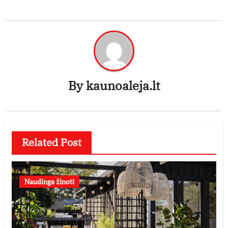
By
kaunoaleja.lt
Related Post
Naudinga žinoti