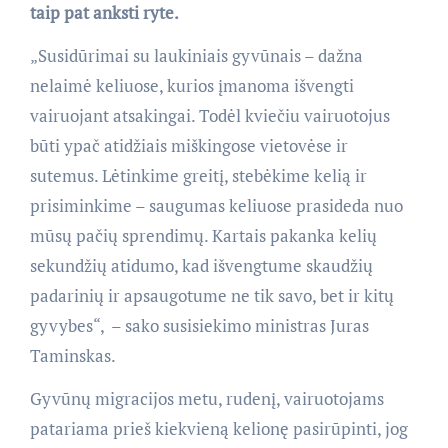
taip pat anksti ryte.
„Susidūrimai su laukiniais gyvūnais – dažna
nelaimė keliuose, kurios įmanoma išvengti
vairuojant atsakingai. Todėl kviečiu vairuotojus
būti ypač atidžiais miškingose vietovėse ir
sutemus. Lėtinkime greitį, stebėkime kelią ir
prisiminkime – saugumas keliuose prasideda nuo
mūsų pačių sprendimų. Kartais pakanka kelių
sekundžių atidumo, kad išvengtume skaudžių
padarinių ir apsaugotume ne tik savo, bet ir kitų
gyvybes“, – sako susisiekimo ministras Juras
Taminskas.
Gyvūnų migracijos metu, rudenį, vairuotojams
patariama prieš kiekvieną kelionę pasirūpinti, jog