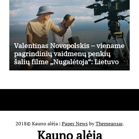
Valentinas Novopolskis – viename
pagrindinių vaidmenų penkių
šalių filme „Nugalėtoja“: Lietuvos
kino teatruose – nuo rugpjūčio 7-
osios
2018© Kauno alėja
|
Paper News
by
Themeansar
.
Kauno alėja