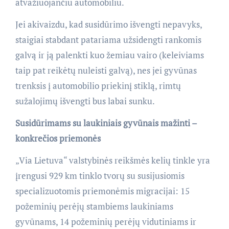
atvažiuojančiu automobiliu.
Jei akivaizdu, kad susidūrimo išvengti nepavyks,
staigiai stabdant patariama užsidengti rankomis
galvą ir ją palenkti kuo žemiau vairo (keleiviams
taip pat reikėtų nuleisti galvą), nes jei gyvūnas
trenksis į automobilio priekinį stiklą, rimtų
sužalojimų išvengti bus labai sunku.
Susidūrimams su laukiniais gyvūnais mažinti –
konkrečios priemonės
„Via Lietuva“ valstybinės reikšmės kelių tinkle yra
įrengusi 929 km tinklo tvorų su susijusiomis
specializuotomis priemonėmis migracijai: 15
požeminių perėjų stambiems laukiniams
gyvūnams, 14 požeminių perėjų vidutiniams ir