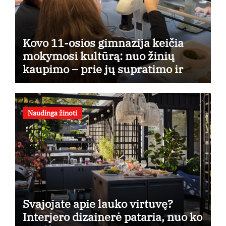
Kovo 11-osios gimnazija keičia
mokymosi kultūrą: nuo žinių
kaupimo – prie jų supratimo ir
taikymo
Naudinga žinoti
Svajojate apie lauko virtuvę?
Interjero dizainerė pataria, nuo ko