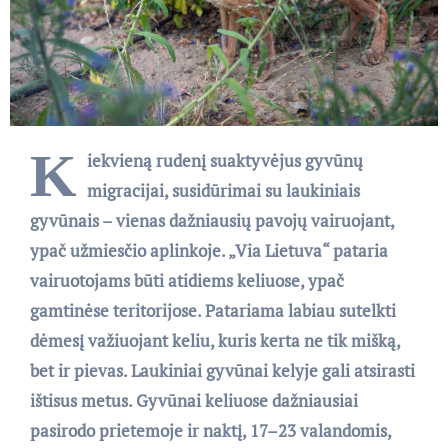
K
iekvieną rudenį suaktyvėjus gyvūnų
migracijai, susidūrimai su laukiniais
gyvūnais – vienas dažniausių pavojų vairuojant,
ypač užmiesčio aplinkoje. „Via Lietuva“ pataria
vairuotojams būti atidiems keliuose, ypač
gamtinėse teritorijose. Patariama labiau sutelkti
dėmesį važiuojant keliu, kuris kerta ne tik mišką,
bet ir pievas. Laukiniai gyvūnai kelyje gali atsirasti
ištisus metus. Gyvūnai keliuose dažniausiai
pasirodo prietemoje ir naktį, 17–23 valandomis,