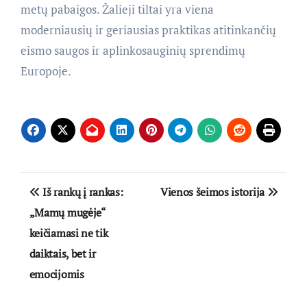
metų pabaigos. Žalieji tiltai yra viena
moderniausių ir geriausias praktikas atitinkančių
eismo saugos ir aplinkosauginių sprendimų
Europoje.
Navigacija
Iš rankų į rankas:
Vienos šeimos istorija
tarp
„Mamų mugėje“
keičiamasi ne tik
įrašų
daiktais, bet ir
emocijomis