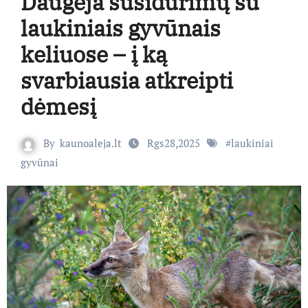
Daugėja susidūrimų su
laukiniais gyvūnais
keliuose – į ką
svarbiausia atkreipti
dėmesį
By
kaunoaleja.lt
Rgs28,2025
#
laukiniai
gyvūnai