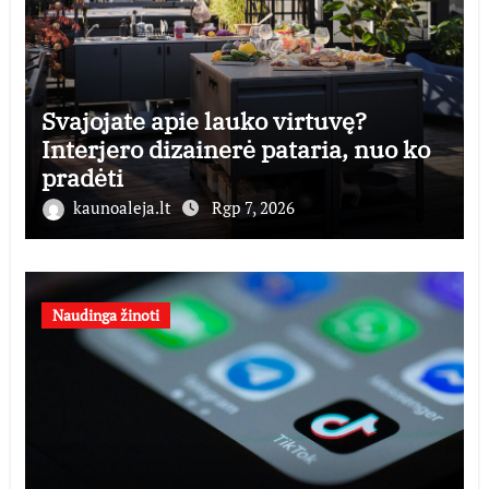
Svajojate apie lauko virtuvę?
Interjero dizainerė pataria, nuo ko
pradėti
kaunoaleja.lt
Rgp 7, 2026
Naudinga žinoti