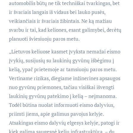
automobilis būtų ne tik techniškai tvarkingas, bet
ir švariais langais iš vidaus bei lauko pusės,
veikiančiais ir švariais žibintais. Ne ką mažiau
svarbu ir tai, kad keliones, esant galimybei, derėtų
planuoti šviesiuoju paros metu.
„Lietuvos keliuose kasmet įvyksta nemažai eismo
įvykių, susijusių su laukinių gyvūnų išbėgimu į
kelią, ypač prietemoje ar tamsiuoju paros metu.
Vertiname rizikas, diegiame inžinerines apsaugos
nuo gyvūnų priemones, tačiau visiškai išvengti
laukinių gyvūnų patekimo į kelią – neįmanoma.
Todėl būtina nuolat informuoti eismo dalyvius,
priimti jiems, apie galimus pavojus kelyje.
Atsakingas eismo dalyvių elgesys kelyje, patogi ir
kiek galima saugesnė kelių infrastruktūra – du