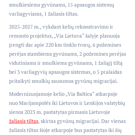
smulkiesiems gyvūnams, 15 apsaugos sistemų
varliagyviams, 1 žaliasis tiltas.
2025-2027 m., vykdant kelių rekonstravimo ir
remonto projektus, „Via Lietuva“ šalyje planuoja
įrengti dar apie 220 km tinklo tvorų, 6 požemines
perėjas stambiems gyvūnams, 2 požemines perėjas
vidutiniams ir smulkiems gyvūnams, 1 žaliąjį tiltą
bei 3 varliagyvių apsaugos sistemas, o 5 pralaidas
pritaikyti smulkių sausumos gyvūnų migracijai.
Modernizuojamoje kelio „Via Baltica“ atkarpoje
nuo Marijampolės iki Lietuvos ir Lenkijos valstybių
sienos 2023 m. pastatytas pirmasis Lietuvoje
žaliasis tiltas
, skirtas gyvūnų migracijai. Dar vienas
žaliasis tiltas šioje atkarpoje bus pastatytas iki šių