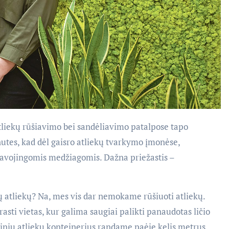
tliekų rūšiavimo bei sandėliavimo patalpose tapo
nutes, kad dėl gaisro atliekų tvarkymo įmonėse,
 pavojingomis medžiagomis. Dažna priežastis –
ių atliekų? Na, mes vis dar nemokame rūšiuoti atliekų.
rasti vietas, kur galima saugiai palikti panaudotas ličio
itinių atliekų konteinerius randame paėję kelis metrus