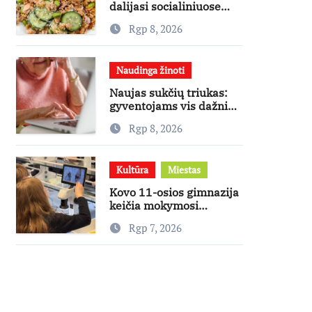
dalijasi socialiniuose
tinkluose
Rgp 8, 2026
išpopuliarėjusiu lašišos
salotų receptu
Naudinga žinoti
Naujas sukčių triukas:
gyventojams vis dažniau
skambina per „Viber“
Rgp 8, 2026
Kultūra
Miestas
Kovo 11-osios gimnazija
keičia mokymosi
kultūrą: nuo žinių
Rgp 7, 2026
kaupimo – prie jų
supratimo ir taikymo