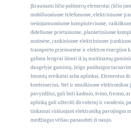
Įkraunami ličio polimerų elementai (ličio jon
mobiliuosiuose telefonuose, elektriniuose įr
nešiojamuosiuose kompiuteriuose, vaikiškuose
dideliuose prietaisuose, planšetiniuose kompi
ausinėse, rankiniuose elektriniuose įrankiuos
transporto priemonėse ir elektros energijos k
galima lengvai išimti iš jų maitinamų gaminių,
daugelyje gaminių. Jeigu pasibaigus tarnavim
žmonių sveikatai arba aplinkai. Elementus dr
konteinerius. Net ir smulkiuose elektronikos
pavyzdžiui, gali būti kadmio, švino, freono, a
aplinką gali užteršti dirvožemį ir vandenis, 
tinkamai rūšiuojant elektroniką pavojingas 
medžiagas vėliau panaudoti iš naujo.