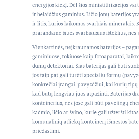
energijos kiekį. Dėl šios miniatiūrizacijos v
ir belaidžius gaminius. Ličio jonų baterijos y
ir litis, kurios laikomos svarbiais mineralais.
prarandame šiuos svarbiausius išteklius, nes 
Vienkartinės, neįkraunamos baterijos – pagam
gaminiuose, tokiuose kaip fotoaparatai, laikro
dūmų detektoriai. Šias baterijas gali būti sun
jos taip pat gali turėti specialių formų (pavy
konkrečiai įrangai, pavyzdžiui, kai kurių tipų 
kad būtų lengviau juos atpažinti. Baterijas d
konteinerius, nes jose gali būti pavojingų ch
kadmio, ličio ar švino, kurie gali užteršti kita
komunalinių atliekų konteinerį išmestos bater
priežastimi.