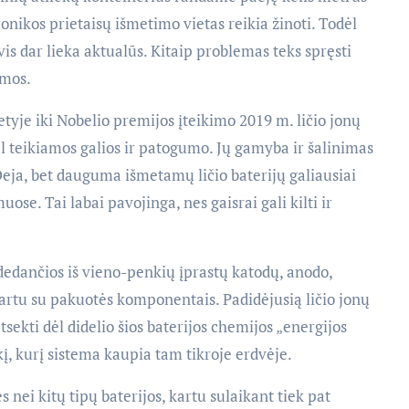
onikos prietaisų išmetimo vietas reikia žinoti. Todėl
is dar lieka aktualūs. Kitaip problemas teks spręsti
emos.
je iki Nobelio premijos įteikimo 2019 m. ličio jonų
l teikiamos galios ir patogumo. Jų gamyba ir šalinimas
ja, bet dauguma išmetamų ličio baterijų galiausiai
e. Tai labai pavojinga, nes gaisrai gali kilti ir
idedančios iš vieno-penkių įprastų katodų, anodo,
 kartu su pakuotės komponentais. Padidėjusią ličio jonų
sekti dėl didelio šios baterijos chemijos „energijos
kį, kurį sistema kaupia tam tikroje erdvėje.
s nei kitų tipų baterijos, kartu sulaikant tiek pat