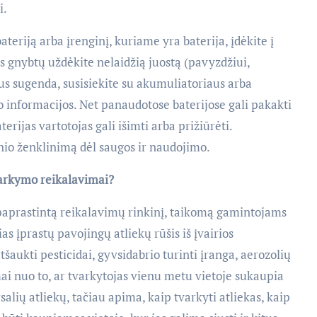
i.
riją arba įrenginį, kuriame yra baterija, įdėkite į
us gnybtų uždėkite nelaidžią juostą (pavyzdžiui,
ius sugenda, susisiekite su akumuliatoriaus arba
 informacijos. Net panaudotose baterijose gali pakakti
aterijas vartotojas gali išimti arba prižiūrėti.
nio ženklinimą dėl saugos ir naudojimo.
tvarkymo reikalavimai?
upaprastintą reikalavimų rinkinį, taikomą gamintojams
as įprastų pavojingų atliekų rūšis iš įvairios
tšaukti pesticidai, gyvsidabrio turinti įranga, aerozolių
mai nuo to, ar tvarkytojas vienu metu vietoje sukaupia
lių atliekų, tačiau apima, kaip tvarkyti atliekas, kaip