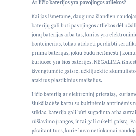
Ar ličio baterijos yra pavojingos atliekos?
Kai jas išmetame, dauguma šiandien naudojamų 
baterijų gali būti pavojingos atliekos dėl užs
jonų baterijas arba tas, kurios yra elektronini
konteinerius, toliau atiduoti perdirbti sertif
priima baterijas, jokiu būdu neišmesti į komuna
kuriuose yra šios baterijos, NEGALIMA išmesti 
išvengtumėte gaisro, užklijuokite akumuliatori
atskirus plastikinius maišelius.
Ličio bateriją ar elektroninį prietaisą, kuria
šiukšliadėžę kartu su buitinėmis antrinėmis m
stiklas, baterija gali būti sugadinta arba sut
rūšiavimo įrangos, ir tai gali sukelti gaisrą. P
įskaitant tuos, kurie buvo netinkamai naudojam