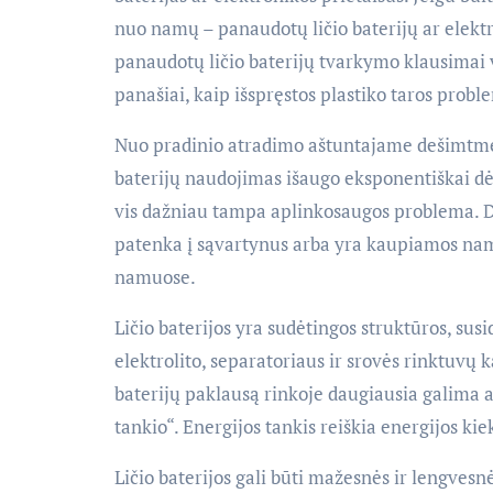
nuo namų – panaudotų ličio baterijų ar elektr
panaudotų ličio baterijų tvarkymo klausimai v
panašiai, kaip išspręstos plastiko taros probl
Nuo pradinio atradimo aštuntajame dešimtmety
baterijų naudojimas išaugo eksponentiškai dė
vis dažniau tampa aplinkosaugos problema. De
patenka į sąvartynus arba yra kaupiamos namuos
namuose.
Ličio baterijos yra sudėtingos struktūros, sus
elektrolito, separatoriaus ir srovės rinktuvų
baterijų paklausą rinkoje daugiausia galima at
tankio“. Energijos tankis reiškia energijos kie
Ličio baterijos gali būti mažesnės ir lengvesnė