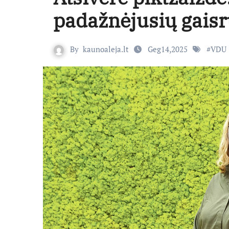
padažnėjusių gaisr
By
kaunoaleja.lt
Geg14,2025
#
VDU