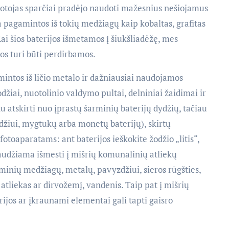
artotojas sparčiai pradėjo naudoti mažesnius nešiojamus
ra pagamintos iš tokių medžiagų kaip kobaltas, grafitas
 Kai šios baterijos išmetamos į šiukšliadėžę, mes
jos turi būti perdirbamos.
intos iš ličio metalo ir dažniausiai naudojamos
džiai, nuotolinio valdymo pultai, delniniai žaidimai ir
ku atskirti nuo įprastų šarminių baterijų dydžių, tačiau
zdžiui, mygtukų arba monetų baterijų), skirtų
fotoaparatams: ant baterijos ieškokite žodžio „litis“,
raudžiama išmesti į mišrių komunalinių atliekų
eminių medžiagų, metalų, pavyzdžiui, sieros rūgšties,
s atliekas ar dirvožemį, vandenis. Taip pat į mišrių
ijos ar įkraunami elementai gali tapti gaisro