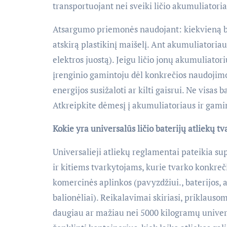
transportuojant nei sveiki ličio akumuliatoria
Atsargumo priemonės naudojant: kiekvieną bate
atskirą plastikinį maišelį. Ant akumuliatoria
elektros juostą). Jeigu ličio jonų akumuliator
įrenginio gamintoju dėl konkrečios naudojimo
energijos susižaloti ar kilti gaisrui. Ne visas b
Atkreipkite dėmesį į akumuliatoriaus ir gami
Kokie yra universalūs ličio baterijų atliekų 
Universalieji atliekų reglamentai pateikia s
ir kitiems tvarkytojams, kurie tvarko konkreči
komercinės aplinkos (pavyzdžiui., baterijos, a
balionėliai). Reikalavimai skiriasi, priklauso
daugiau ar mažiau nei 5000 kilogramų universa