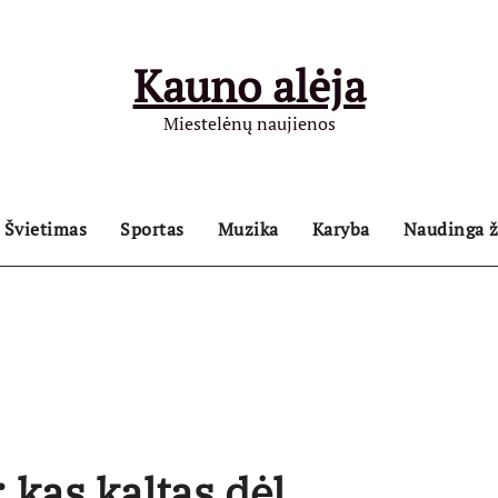
Kauno alėja
Miestelėnų naujienos
Švietimas
Sportas
Muzika
Karyba
Naudinga ž
 kas kaltas dėl