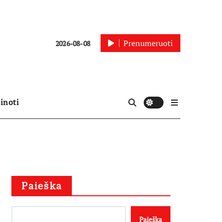
Prenumeruoti
2026-08-08
inoti
Paieška
Paieška