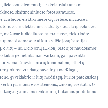
ų, ličio jonų elementai) – dažniausiai randami
ankiuose, skaitmeniniuose fotoaparatuose,
 žaisluose, elektroninėse cigaretėse, mažuose ir
uteriuose ir elektroninėse skaityklose, kaip belaidėse
e, mažuose ir dideliuose prietaisuose, elektrinėse
aupimo sistemose. Kai kurias ličio jonų baterijas
 o kitų – ne. Ličio jonų (Li-ion) baterijos naudojamos
o laikui jie netinkamai tvarkomi, gali pakenkti
audžiama išmesti į mišrių komunalinių atliekų
 įrenginiuose yra daug pavojingų medžiagų,
rseno, gyvsidabrio ir kitų medžiagų, kurios patekusios į
pakenkti įvairioms ekosistemoms, žmonių sveikatai. O
medžiagas galima nukenksminti, tinkamas perdirbimui