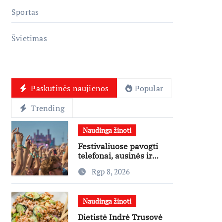
Sportas
Švietimas
Paskutinės naujienos
Popular
Trending
Naudinga žinoti
Festivaliuose pavogti
telefonai, ausinės ir
laikrodžiai – ekspertai
Rgp 8, 2026
primena apie
didžiausias finansines
rizikas
Naudinga žinoti
Dietistė Indrė Trusovė