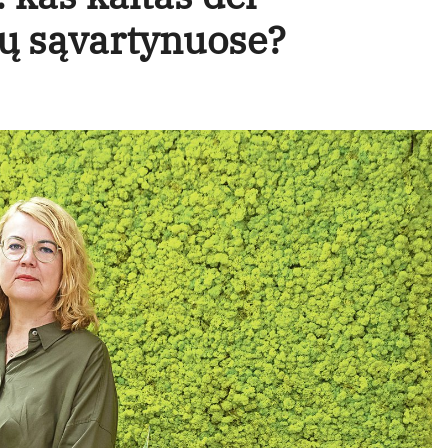
ų sąvartynuose?