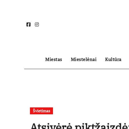
Skip
to
content
Miestas
Miestelėnai
Kultūra
Švietimas
Atsivėrė piktžaizdė: