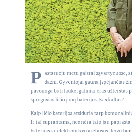
P
astaruoju metu gaisrai sąvartynuose, a
dažni. Gyventojai gauna įspėjančias ži
pavojinga būti lauke, galimai oras užterštas
sprogusios ličio jonų baterijos. Kas kaltas?
Kaip ličio baterijos atsiduria tarp komunalin
Ir tai suprantama, nes nėra taip jau paprasta 
baterijas ar elektronikos prietaisus. Jeigu bu