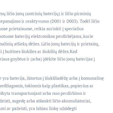
ličio jonų (antrinių baterijų) ir ličio pirminių
iliepsnojimo ir reaktyvumo (D001 ir D003). Todėl ličio
uose prietaisuose, reikia surinkti į specialius
ikuotuose baterijų elektronikos perdirbėjams, kurie
linių atliekų dėžes. Ličio jonų baterijų ir prietaisų,
į buitines šiukšles ar šiukšlių dėžes.Kad
aus gnybtus ir (arba) įdėkite ličio jonų baterijas į
me yra baterija, išmetus į šiukšliadėžę arba į komunalinę
edžiagomis, tokiomis kaip plastikas, popierius ar
raiškyta transportuojant arba nuo perdirbimo ir
ažeisti, sugedę arba atšaukti ličio akumuliatoriai,
i ar pažeisti, yra labiau linkę užsidegti