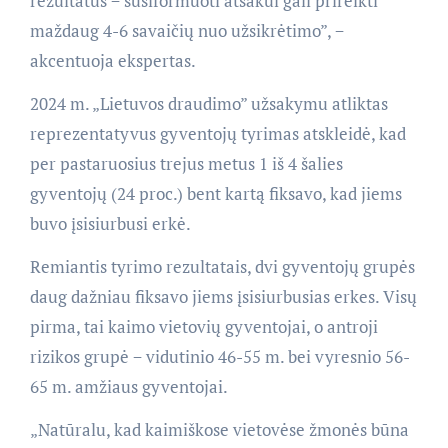
rezultatus − susiformuoti atsakui gali prireikti
maždaug 4-6 savaičių nuo užsikrėtimo”, −
akcentuoja ekspertas.
2024 m. „Lietuvos draudimo” užsakymu atliktas
reprezentatyvus gyventojų tyrimas atskleidė, kad
per pastaruosius trejus metus 1 iš 4 šalies
gyventojų (24 proc.) bent kartą fiksavo, kad jiems
buvo įsisiurbusi erkė.
Remiantis tyrimo rezultatais, dvi gyventojų grupės
daug dažniau fiksavo jiems įsisiurbusias erkes. Visų
pirma, tai kaimo vietovių gyventojai, o antroji
rizikos grupė − vidutinio 46-55 m. bei vyresnio 56-
65 m. amžiaus gyventojai.
„Natūralu, kad kaimiškose vietovėse žmonės būna