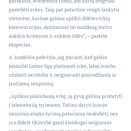
purškalus, šviesesnius rūbus, ant kurių lengviau
pastebėti erkes. Taip pat patartina vengti lankytis
vietovėse, kuriose galima aptikti dideles erkių
koncentracijas, dažniausiai tai maždaug metro
aukščio krūmynai ir aukštos žolės”, – pastebi
ekspertas.
A. Juodeikis pabrėžia, jog įtariant, kad galėjo
įsisiurbti Laimo ligą platinanti erkė, labai svarbu
užsiimti savistaba ir neignoruoti pasirodžiusių ar
jaučiamų simptomų.
„Aptikus įsisiurbusią erkę, ją gyvą galima pristatyti
į laboratoriją tyrimams. Tačiau daryti kraujo
imuninio atsako tyrimų patariama neskubėti, nes
yra didelė tikimybė gauti klaidingai neigiamus