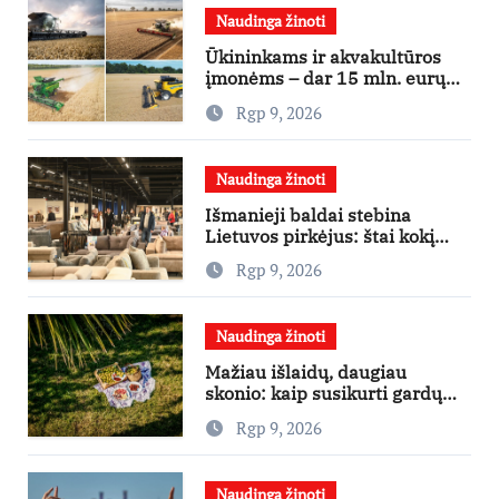
Naudinga žinoti
Ūkininkams ir akvakultūros
įmonėms – dar 15 mln. eurų
lengvatinėms paskoloms
Rgp 9, 2026
Naudinga žinoti
Išmanieji baldai stebina
Lietuvos pirkėjus: štai kokį
išgraibsto pirmiausia
Rgp 9, 2026
Naudinga žinoti
Mažiau išlaidų, daugiau
skonio: kaip susikurti gardų
pikniką iš vos kelių produktų
Rgp 9, 2026
Naudinga žinoti