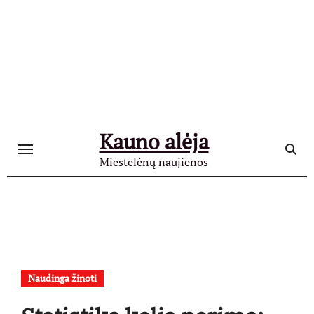
Skip
to
content
Kauno alėja
Miestelėnų naujienos
Naudinga žinoti