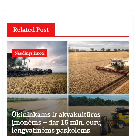
Related Post
Naudinga žinoti
Ūkininkams ir akvakultūros
įmonėms – dar 15 mln. eurų
lengvatinėms paskoloms