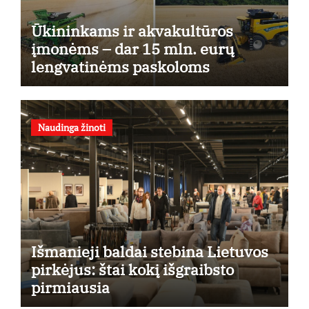
Ūkininkams ir akvakultūros
įmonėms – dar 15 mln. eurų
lengvatinėms paskoloms
Naudinga žinoti
Išmanieji baldai stebina Lietuvos
pirkėjus: štai kokį išgraibsto
pirmiausia