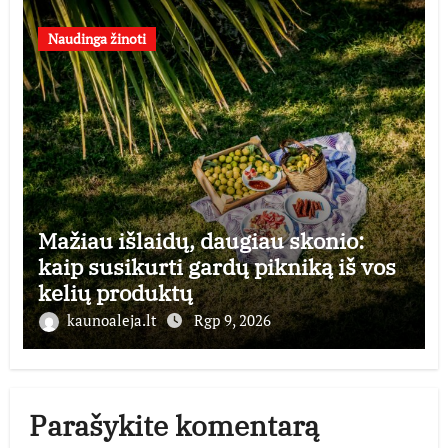
Naudinga žinoti
Mažiau išlaidų, daugiau skonio:
kaip susikurti gardų pikniką iš vos
kelių produktų
kaunoaleja.lt
Rgp 9, 2026
Parašykite komentarą