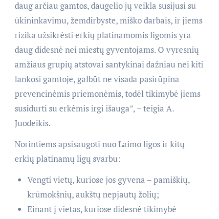
daug arčiau gamtos, daugelio jų veikla susijusi su
ūkininkavimu, žemdirbyste, miško darbais, ir jiems
rizika užsikrėsti erkių platinamomis ligomis yra
daug didesnė nei miestų gyventojams. O vyresnių
amžiaus grupių atstovai santykinai dažniau nei kiti
lankosi gamtoje, galbūt ne visada pasirūpina
prevencinėmis priemonėmis, todėl tikimybė jiems
susidurti su erkėmis irgi išauga”, − teigia A.
Juodeikis.
Norintiems apsisaugoti nuo Laimo ligos ir kitų
erkių platinamų ligų svarbu:
Vengti vietų, kuriose jos gyvena – pamiškių,
krūmokšnių, aukštų nepjautų žolių;
Einant į vietas, kuriose didesnė tikimybė