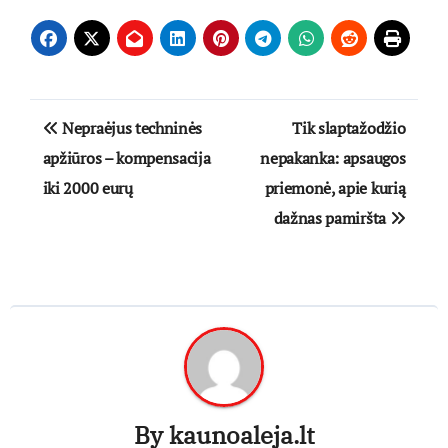
Navigacija
Nepraėjus techninės
Tik slaptažodžio
tarp
apžiūros – kompensacija
nepakanka: apsaugos
iki 2000 eurų
priemonė, apie kurią
įrašų
dažnas pamiršta
By
kaunoaleja.lt