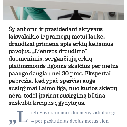
Šylant orui ir prasidedant aktyvaus
laisvalaikio ir pramogų metui lauke,
draudikai primena apie erkių keliamus
pavojus. „Lietuvos draudimo”
duomenimis, sergančiųjų erkių
platinamomis ligomis skaičius per metus
paaugo daugiau nei 30 proc. Ekspertai
pabrėžia, kad ypač sparčiai auga
susirgimai Laimo liga, nuo kurios skiepų
nėra, todėl įtariant susirgimą būtina
suskubti kreiptis į gydytojus.
„L
ietuvos draudimo” duomenys iškalbingi
– per paskutinius dvejus metus vien