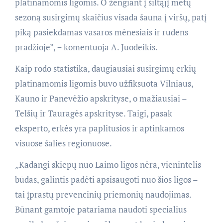
platinamomis ligomis. O žengiant į šiltąjį metų
sezoną susirgimų skaičius visada šauna į viršų, patį
piką pasiekdamas vasaros mėnesiais ir rudens
pradžioje”, − komentuoja A. Juodeikis.
Kaip rodo statistika, daugiausiai susirgimų erkių
platinamomis ligomis buvo užfiksuota Vilniaus,
Kauno ir Panevėžio apskrityse, o mažiausiai –
Telšių ir Tauragės apskrityse. Taigi, pasak
eksperto, erkės yra paplitusios ir aptinkamos
visuose šalies regionuose.
„Kadangi skiepų nuo Laimo ligos nėra, vienintelis
būdas, galintis padėti apsisaugoti nuo šios ligos –
tai įprastų prevencinių priemonių naudojimas.
Būnant gamtoje patariama naudoti specialius