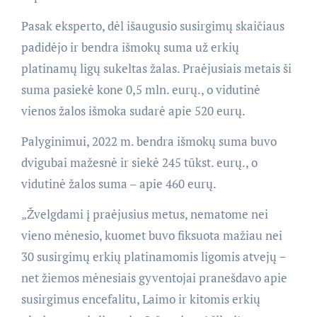
Pasak eksperto, dėl išaugusio susirgimų skaičiaus
padidėjo ir bendra išmokų suma už erkių
platinamų ligų sukeltas žalas. Praėjusiais metais ši
suma pasiekė kone 0,5 mln. eurų., o vidutinė
vienos žalos išmoka sudarė apie 520 eurų.
Palyginimui, 2022 m. bendra išmokų suma buvo
dvigubai mažesnė ir siekė 245 tūkst. eurų., o
vidutinė žalos suma – apie 460 eurų.
„Žvelgdami į praėjusius metus, nematome nei
vieno mėnesio, kuomet buvo fiksuota mažiau nei
30 susirgimų erkių platinamomis ligomis atvejų −
net žiemos mėnesiais gyventojai pranešdavo apie
susirgimus encefalitu, Laimo ir kitomis erkių