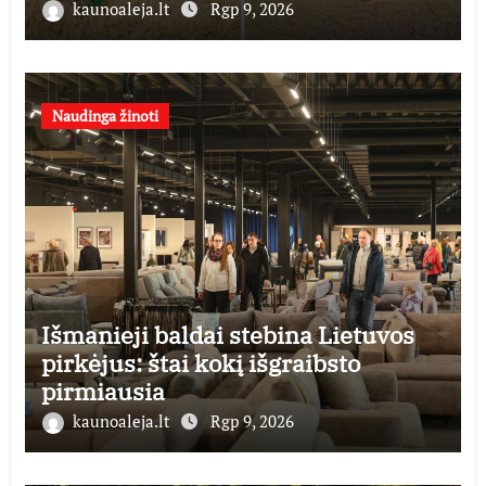
kaunoaleja.lt
Rgp 9, 2026
Naudinga žinoti
Išmanieji baldai stebina Lietuvos
pirkėjus: štai kokį išgraibsto
pirmiausia
kaunoaleja.lt
Rgp 9, 2026