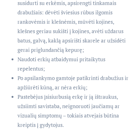
susidurti su erkėmis, apsirengti tinkamais
drabužiais: dėvėti šviesius rūbus ilgomis
rankovėmis ir klešnėmis, mūvėti kojines,
klešnes geriau sukišti į kojines, avėti uždarus
batus, galvą, kaklą apsirišti skarele ar užsidėti
gerai priglundančią kepurę;
Naudoti erkių atbaidymui pritaikytus
repelentus;
Po apsilankymo gamtoje patikrinti drabužius ir
apžiūrėti kūną, ar nėra erkių;
Pastebėjus įsisiurbusią erkę ir ją ištraukus,
užsiimti savistaba, neignoruoti jaučiamų ar
vizualių simptomų – tokiais atvejais būtina
kreiptis į gydytojus.