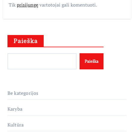
Tik
prisijungę
vartotojai gali komentuoti.
Paieška
Paieška
Be kategorijos
Karyba
Kultūra