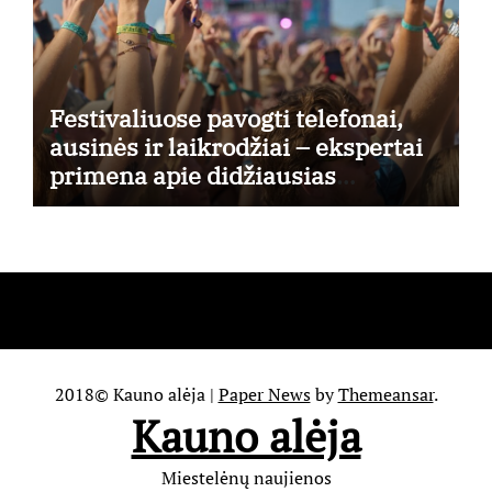
Festivaliuose pavogti telefonai,
ausinės ir laikrodžiai – ekspertai
primena apie didžiausias
finansines rizikas
2018© Kauno alėja
|
Paper News
by
Themeansar
.
Kauno alėja
Miestelėnų naujienos