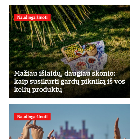
Naudinga žinoti
Mažiau išlaidų, daugiau skonio:
kaip susikurti gardų pikniką iš vos
kelių produktų
Naudinga žinoti