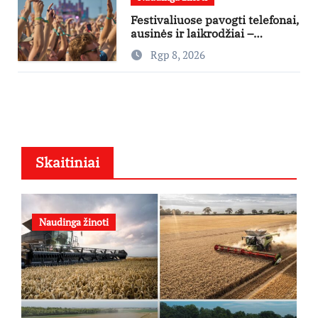
Festivaliuose pavogti telefonai,
ausinės ir laikrodžiai –
ekspertai primena apie
Rgp 8, 2026
didžiausias finansines rizikas
Skaitiniai
Naudinga žinoti