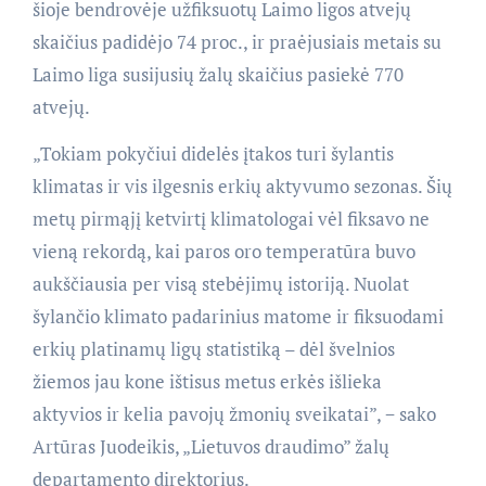
šioje bendrovėje užfiksuotų Laimo ligos atvejų
skaičius padidėjo 74 proc., ir praėjusiais metais su
Laimo liga susijusių žalų skaičius pasiekė 770
atvejų.
„Tokiam pokyčiui didelės įtakos turi šylantis
klimatas ir vis ilgesnis erkių aktyvumo sezonas. Šių
metų pirmąjį ketvirtį klimatologai vėl fiksavo ne
vieną rekordą, kai paros oro temperatūra buvo
aukščiausia per visą stebėjimų istoriją. Nuolat
šylančio klimato padarinius matome ir fiksuodami
erkių platinamų ligų statistiką – dėl švelnios
žiemos jau kone ištisus metus erkės išlieka
aktyvios ir kelia pavojų žmonių sveikatai”, − sako
Artūras Juodeikis, „Lietuvos draudimo” žalų
departamento direktorius.