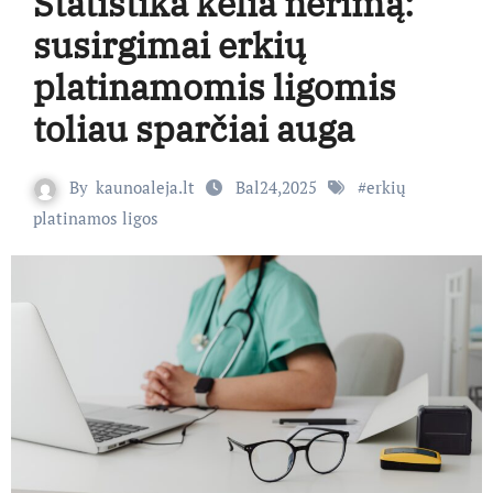
Statistika kelia nerimą:
susirgimai erkių
platinamomis ligomis
toliau sparčiai auga
By
kaunoaleja.lt
Bal24,2025
#
erkių
platinamos ligos