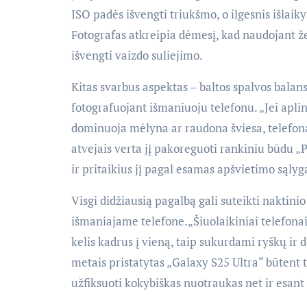
ISO padės išvengti triukšmo, o ilgesnis išlaiky
Fotografas atkreipia dėmesį, kad naudojant že
išvengti vaizdo suliejimo.
Kitas svarbus aspektas – baltos spalvos balans
fotografuojant išmaniuoju telefonu. „Jei apli
dominuoja mėlyna ar raudona šviesa, telefonas
atvejais verta jį pakoreguoti rankiniu būdu 
ir pritaikius jį pagal esamas apšvietimo sąlyga
Visgi didžiausią pagalbą gali suteikti naktinio
išmaniajame telefone.„Šiuolaikiniai telefonai
kelis kadrus į vieną, taip sukurdami ryškų ir 
metais pristatytas „Galaxy S25 Ultra“ būtent 
užfiksuoti kokybiškas nuotraukas net ir esant p