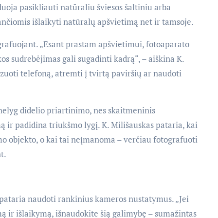
uoja pasikliauti natūraliu šviesos šaltiniu arba
nčiomis išlaikyti natūralų apšvietimą net ir tamsoje.
ografuojant. „Esant prastam apšvietimui, fotoaparato
os sudrebėjimas gali sugadinti kadrą“, – aiškina K.
izuoti telefoną, atremti į tvirtą paviršių ar naudoti
elyg didelio priartinimo, nes skaitmeninis
ir padidina triukšmo lygį. K. Milišauskas pataria, kai
mo objekto, o kai tai neįmanoma – verčiau fotografuoti
t.
 pataria naudoti rankinius kameros nustatymus. „Jei
gmą ir išlaikymą, išnaudokite šią galimybę – sumažintas