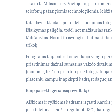
– sako K. Milišauskas. Vietoje to, jis rekomend
telefonų pažangiomis technologijomis, leidžia
Kita dažna klaida – per didelis judėjimas fot
išlaikymas pailgėja, todėl net mažiausias rank
Milišauskas. Norint to išvengti – būtina stabil
trikojį.
Fotografas taip pat rekomenduoja vengti pern
priartinimas dažnai sumažina vaizdo detalumą 
įmanoma, fiziškai priartėti prie fotografuoja
platesniu kampu ir apkirpti kadrą redaguojan
Kaip pasiekti geriausią rezultatą?
Aiškiems ir ryškiems kadrams išgauti Karolis
jūsų telefonas leidžia reguliuoti ISO, diafra