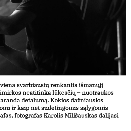
 viena svarbiausių renkantis išmanųjį
kimirkos neatitinka lūkesčių – nuotraukos
raranda detalumą. Kokios dažniausios
fonu ir kaip net sudėtingomis sąlygomis
afas, fotografas Karolis Milišauskas dalijasi