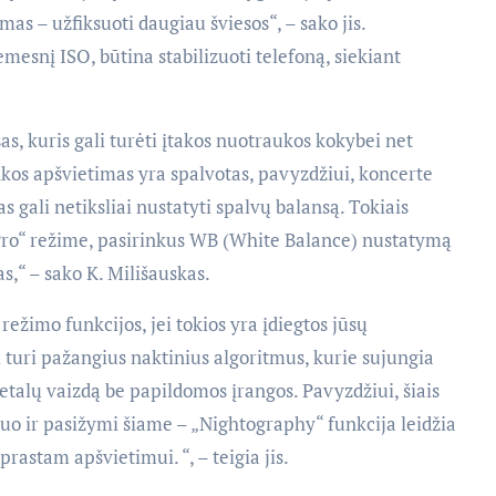
mas – užfiksuoti daugiau šviesos“, – sako jis.
mesnį ISO, būtina stabilizuoti telefoną, siekiant
as, kuris gali turėti įtakos nuotraukos kokybei net
nkos apšvietimas yra spalvotas, pavyzdžiui, koncerte
 gali netiksliai nustatyti spalvų balansą. Tokiais
„Pro“ režime, pasirinkus WB (White Balance) nustatymą
s,“ – sako K. Milišauskas.
 režimo funkcijos, jei tokios yra įdiegtos jūsų
 turi pažangius naktinius algoritmus, kurie sujungia
detalų vaizdą be papildomos įrangos. Pavyzdžiui, šiais
tuo ir pasižymi šiame – „Nightography“ funkcija leidžia
rastam apšvietimui. “, – teigia jis.