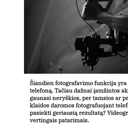
Šiandien fotografavimo funkcija yra
telefoną. Tačiau dažnai įamžintos a
gaunasi neryškios, per tamsios ar p
klaidos daromos fotografuojant tele
pasiekti geriausią rezultatą? Videogr
vertingais patarimais.