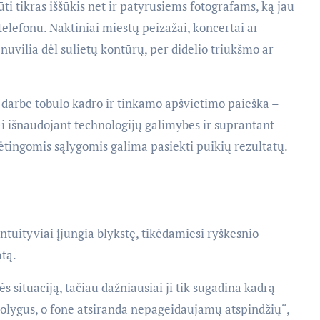
ti tikras iššūkis net ir patyrusiems fotografams, ką jau
elefonu. Naktiniai miestų peizažai, koncertai ar
nuvilia dėl sulietų kontūrų, per didelio triukšmo ar
o darbe tobulo kadro ir tinkamo apšvietimo paieška –
ai išnaudojant technologijų galimybes ir suprantant
dėtingomis sąlygomis galima pasiekti puikių rezultatų.
tuityviai įjungia blykstę, tikėdamiesi ryškesnio
atą.
 situaciją, tačiau dažniausiai ji tik sugadina kadrą –
olygus, o fone atsiranda nepageidaujamų atspindžių“,