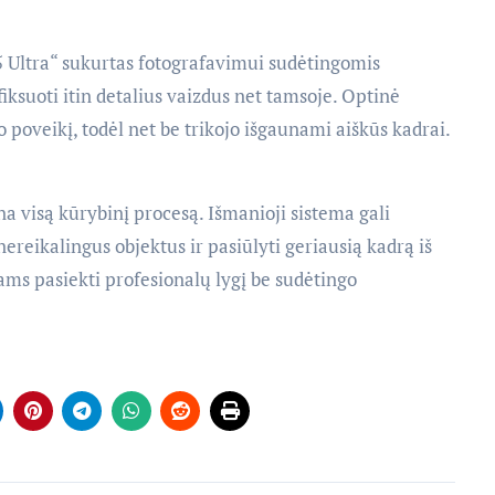
Ultra“ sukurtas fotografavimui sudėtingomis
ksuoti itin detalius vaizdus net tamsoje. Optinė
 poveikį, todėl net be trikojo išgaunami aiškūs kadrai.
na visą kūrybinį procesą. Išmanioji sistema gali
ereikalingus objektus ir pasiūlyti geriausią kadrą iš
jams pasiekti profesionalų lygį be sudėtingo