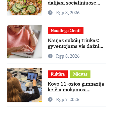
dalijasi socialiniuose
tinkluose
Rgp 8, 2026
išpopuliarėjusiu lašišos
salotų receptu
Naudinga žinoti
Naujas sukčių triukas:
gyventojams vis dažniau
skambina per „Viber“
Rgp 8, 2026
Kultūra
Miestas
Kovo 11-osios gimnazija
keičia mokymosi
kultūrą: nuo žinių
Rgp 7, 2026
kaupimo – prie jų
supratimo ir taikymo