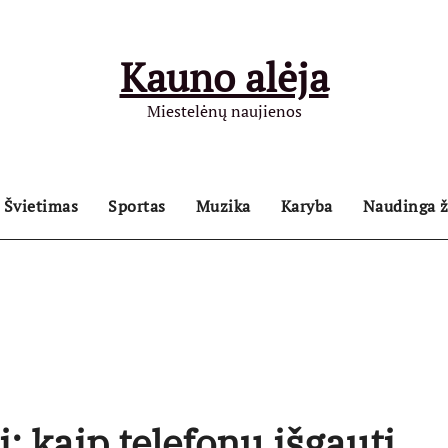
Kauno alėja
Miestelėnų naujienos
Švietimas
Sportas
Muzika
Karyba
Naudinga ž
: kaip telefonu išgauti