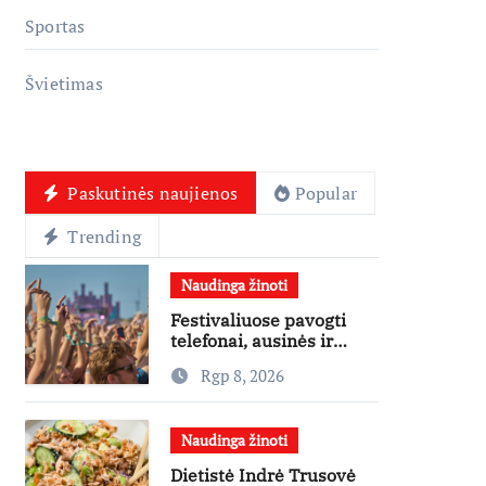
Sportas
Švietimas
Paskutinės naujienos
Popular
Trending
Naudinga žinoti
Festivaliuose pavogti
telefonai, ausinės ir
laikrodžiai – ekspertai
Rgp 8, 2026
primena apie
didžiausias finansines
rizikas
Naudinga žinoti
Dietistė Indrė Trusovė