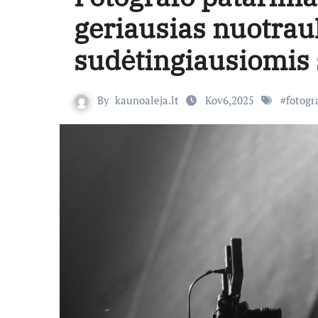
geriausias nuotrau
sudėtingiausiomis
By
kaunoaleja.lt
Kov6,2025
#
fotogr