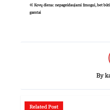
Navigacija
Kovų diena: nepageidaujami žmogui, bet būt
tarp
gamtai
įrašų
By
k
Related Post