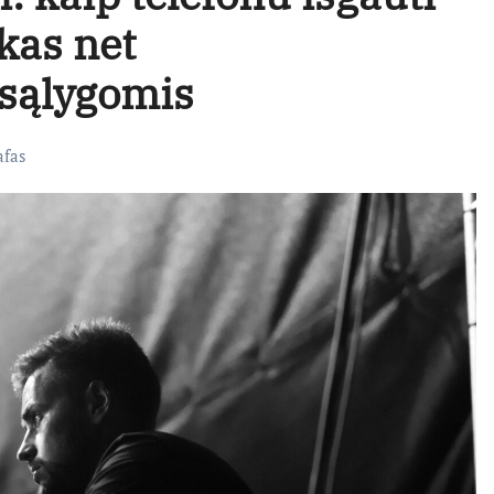
kas net
 sąlygomis
afas