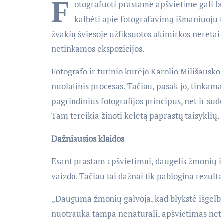
F
otografuoti prastame apšvietime gali bū
kalbėti apie fotografavimą išmaniuoju t
žvakių šviesoje užfiksuotos akimirkos neretai 
netinkamos ekspozicijos.
Fotografo ir turinio kūrėjo Karolio Milišausk
nuolatinis procesas. Tačiau, pasak jo, tinkam
pagrindinius fotografijos principus, net ir su
Tam tereikia žinoti keletą paprastų taisyklių.
Dažniausios klaidos
Esant prastam apšvietimui, daugelis žmonių in
vaizdo. Tačiau tai dažnai tik pablogina rezult
„Dauguma žmonių galvoja, kad blykstė išgelbės
nuotrauka tampa nenatūrali, apšvietimas net