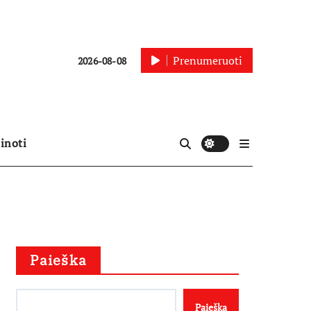
Prenumeruoti
2026-08-08
inoti
Paieška
Paieška