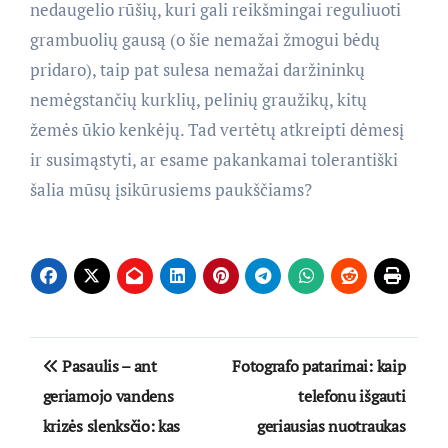
nedaugelio rūšių, kuri gali reikšmingai reguliuoti
grambuolių gausą (o šie nemažai žmogui bėdų
pridaro), taip pat sulesa nemažai daržininkų
nemėgstančių kurklių, pelinių graužikų, kitų
žemės ūkio kenkėjų. Tad vertėtų atkreipti dėmesį
ir susimąstyti, ar esame pakankamai tolerantiški
šalia mūsų įsikūrusiems paukščiams?
Navigacija
Pasaulis – ant
Fotografo patarimai: kaip
tarp
geriamojo vandens
telefonu išgauti
krizės slenksčio: kas
geriausias nuotraukas
įrašų