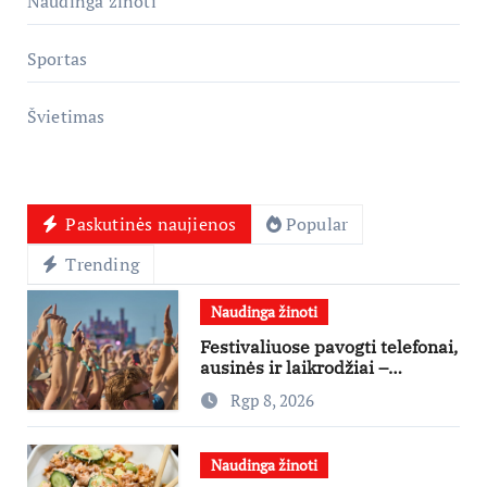
Naudinga žinoti
Sportas
Švietimas
Paskutinės naujienos
Popular
Trending
Naudinga žinoti
Festivaliuose pavogti telefonai,
ausinės ir laikrodžiai –
ekspertai primena apie
Rgp 8, 2026
didžiausias finansines rizikas
Naudinga žinoti