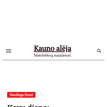
Skip
to
content
Kauno alėja
Miestelėnų naujienos
Naudinga žinoti