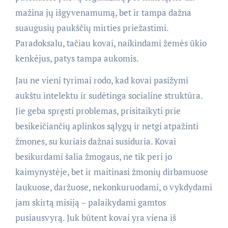
mažina jų išgyvenamumą, bet ir tampa dažna
suaugusių paukščių mirties priežastimi.
Paradoksalu, tačiau kovai, naikindami žemės ūkio
kenkėjus, patys tampa aukomis.
Jau ne vieni tyrimai rodo, kad kovai pasižymi
aukštu intelektu ir sudėtinga socialine struktūra.
Jie geba spręsti problemas, prisitaikyti prie
besikeičiančių aplinkos sąlygų ir netgi atpažinti
žmones, su kuriais dažnai susiduria. Kovai
besikurdami šalia žmogaus, ne tik peri jo
kaimynystėje, bet ir maitinasi žmonių dirbamuose
laukuose, daržuose, nekonkuruodami, o vykdydami
jam skirtą misiją – palaikydami gamtos
pusiausvyrą. Juk būtent kovai yra viena iš