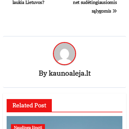
laukia Lietuvos?
net sudėtingiausiomis
sąlygomis
By
kaunoaleja.lt
Related Post
Naudinga žinoti