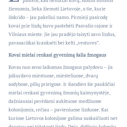
pastebi, kad nemažai kovų, šiomis šiltomis
žiemomis, lieka žiemoti Lietuvoje, o tie, kurie
išskrido – jau pakeliui namo. Pirmieji pasirodę
kovai prie lizdų buvo pastebėti Pasvalio rajone ir
Vilniaus mieste. Jie jau pradėjo taisyti savo lizdus,
pavasariškai kranksėti bei kelti „vestuves”.
Kovai mielai renkasi gyvenimą šalia žmogaus
Kovas nuo seno laikomas žmogaus palydovu – jis
įsikurdavo miestuose, miesteliuose, dvarų
sodybose, pilių prieigose. Ir šiandien šie paukščiai
mielai renkasi gyvenimą žmonių kaimynystėje,
dažniausiai perėdami aukštuose medžiuose
kolonijomis, rečiau – pavieniuose lizduose. Kai
kuriose Lietuvos kolonijose galima suskaičiuoti net
daugiau nei tūkstantį lizdų. Deja, didžiųjų kolonijų,