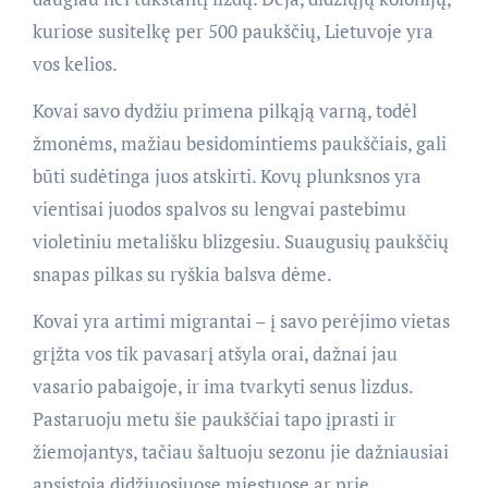
kuriose susitelkę per 500 paukščių, Lietuvoje yra
vos kelios.
Kovai savo dydžiu primena pilkąją varną, todėl
žmonėms, mažiau besidomintiems paukščiais, gali
būti sudėtinga juos atskirti. Kovų plunksnos yra
vientisai juodos spalvos su lengvai pastebimu
violetiniu metališku blizgesiu. Suaugusių paukščių
snapas pilkas su ryškia balsva dėme.
Kovai yra artimi migrantai – į savo perėjimo vietas
grįžta vos tik pavasarį atšyla orai, dažnai jau
vasario pabaigoje, ir ima tvarkyti senus lizdus.
Pastaruoju metu šie paukščiai tapo įprasti ir
žiemojantys, tačiau šaltuoju sezonu jie dažniausiai
apsistoja didžiuosiuose miestuose ar prie