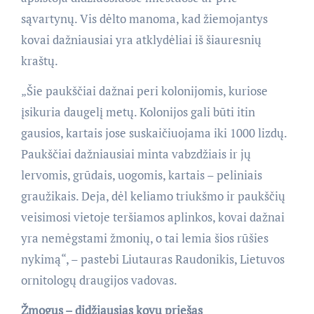
sąvartynų. Vis dėlto manoma, kad žiemojantys
kovai dažniausiai yra atklydėliai iš šiauresnių
kraštų.
„Šie paukščiai dažnai peri kolonijomis, kuriose
įsikuria daugelį metų. Kolonijos gali būti itin
gausios, kartais jose suskaičiuojama iki 1000 lizdų.
Paukščiai dažniausiai minta vabzdžiais ir jų
lervomis, grūdais, uogomis, kartais – peliniais
graužikais. Deja, dėl keliamo triukšmo ir paukščių
veisimosi vietoje teršiamos aplinkos, kovai dažnai
yra nemėgstami žmonių, o tai lemia šios rūšies
nykimą“, – pastebi Liutauras Raudonikis, Lietuvos
ornitologų draugijos vadovas.
Žmogus – didžiausias kovų priešas