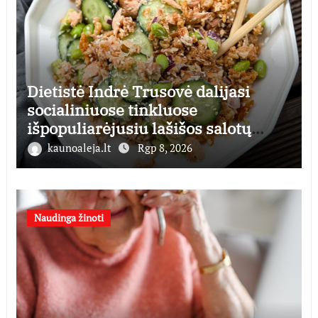
Dietistė Indrė Trusovė dalijasi
socialiniuose tinkluose
išpopuliarėjusiu lašišos salotų
receptu
kaunoaleja.lt
Rgp 8, 2026
Naudinga žinoti