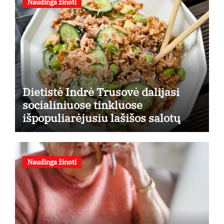
Naudinga žinoti
Dietistė Indrė Trusovė dalijasi
socialiniuose tinkluose
išpopuliarėjusiu lašišos salotų
receptu
Naudinga žinoti