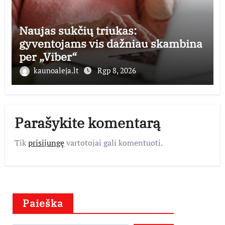
Naujas sukčių triukas:
gyventojams vis dažniau skambina
per „Viber“
kaunoaleja.lt
Rgp 8, 2026
Parašykite komentarą
Tik
prisijungę
vartotojai gali komentuoti.
Paieška