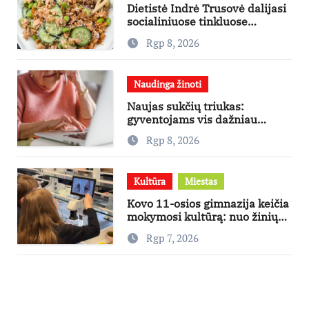
Dietistė Indrė Trusovė dalijasi
socialiniuose tinkluose
išpopuliarėjusiu lašišos salotų
Rgp 8, 2026
receptu
Naudinga žinoti
Naujas sukčių triukas:
gyventojams vis dažniau
skambina per „Viber“
Rgp 8, 2026
Kultūra
Miestas
Kovo 11-osios gimnazija keičia
mokymosi kultūrą: nuo žinių
kaupimo – prie jų supratimo ir
Rgp 7, 2026
taikymo