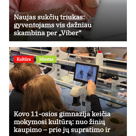
Naujas sukčių triukas:
gyventojams vis dažniau
skambina per „Viber“
Kultūra
Miestas
Kovo 11-osios gimnazija keičia
mokymosi kultūrą: nuo žinių
kaupimo – prie jų supratimo ir