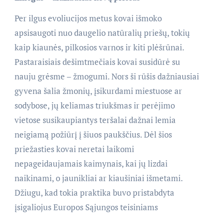
Per ilgus evoliucijos metus kovai išmoko
apsisaugoti nuo daugelio natūralių priešų, tokių
kaip kiaunės, pilkosios varnos ir kiti plėšrūnai.
Pastaraisiais dešimtmečiais kovai susidūrė su
nauju grėsme – žmogumi. Nors ši rūšis dažniausiai
gyvena šalia žmonių, įsikurdami miestuose ar
sodybose, jų keliamas triukšmas ir perėjimo
vietose susikaupiantys teršalai dažnai lemia
neigiamą požiūrį į šiuos paukščius. Dėl šios
priežasties kovai neretai laikomi
nepageidaujamais kaimynais, kai jų lizdai
naikinami, o jaunikliai ar kiaušiniai išmetami.
Džiugu, kad tokia praktika buvo pristabdyta
įsigaliojus Europos Sąjungos teisiniams