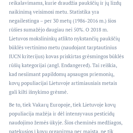
reikalavimams, kurie draudžia paukščių ir jų lizdų
naikinimą veisimosi metu. Statistika yra
negailestinga – per 30 metų (1986-2016 m.) šios
rūšies sumažėjo daugiau nei 50%. O 2018 m.
Lietuvos mokslininkų atlikto nykstančių paukščių
būklės vertinimo metu (naudojant tarptautinius
IUCN kriterijus) kovas priskirtas grėsmingos būklės
rūšių kategorijai (angl. Endangered). Tai reiškia,
kad nesiimant papildomų apsaugos priemonių,
kovų populiacijai Lietuvoje artimiausiais metais
gali kilti išnykimo grėsmė.
Be to, tiek Vakarų Europoje, tiek Lietuvoje kovų
populiacija mažėja ir dėl intensyvaus pesticidų
naudojimo žemės ūkyje. Šios cheminės medžiagos,
patekusios į kovų organizmą per maistą, ne tik