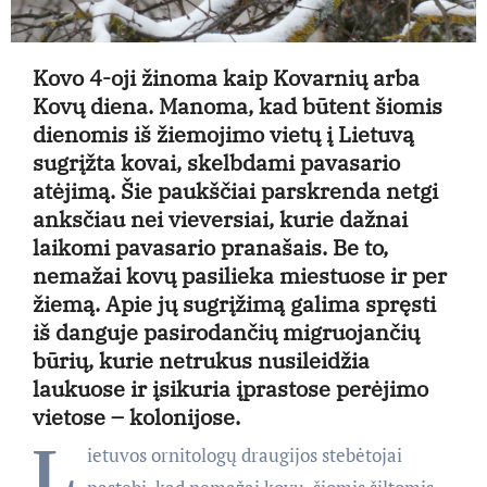
Kovo 4-oji žinoma kaip Kovarnių arba
Kovų diena. Manoma, kad būtent šiomis
dienomis iš žiemojimo vietų į Lietuvą
sugrįžta kovai, skelbdami pavasario
atėjimą. Šie paukščiai parskrenda netgi
anksčiau nei vieversiai, kurie dažnai
laikomi pavasario pranašais. Be to,
nemažai kovų pasilieka miestuose ir per
žiemą. Apie jų sugrįžimą galima spręsti
iš danguje pasirodančių migruojančių
būrių, kurie netrukus nusileidžia
laukuose ir įsikuria įprastose perėjimo
vietose – kolonijose.
L
ietuvos ornitologų draugijos stebėtojai