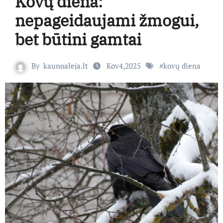
Kovų diena:
nepageidaujami žmogui,
bet būtini gamtai
By
kaunoaleja.lt
Kov4,2025
#
kovų diena