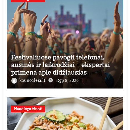
Festivaliuose pavogti telefonai,
ausinės ir laikrodžiai – ekspertai
primena apie didžiausias
finansines rizikas
kaunoaleja.lt
Rgp 8, 2026
Naudinga žinoti