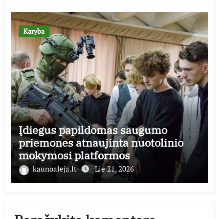
Karyba
Įdiegus papildomas saugumo
priemones atnaujinta nuotolinio
mokymosi platformos
mobilizacijosmokykla.lt veikla
kaunoaleja.lt
Lie 21, 2026