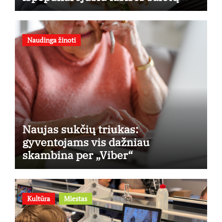
receptu
Naudinga žinoti
Naujas sukčių triukas:
gyventojams vis dažniau
skambina per „Viber“
Kultūra
Miestas