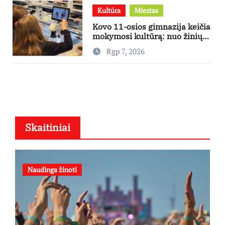
Kultūra
Miestas
Kovo 11-osios gimnazija keičia
mokymosi kultūrą: nuo žinių
kaupimo – prie jų supratimo ir
Rgp 7, 2026
taikymo
Skaitiniai
Naudinga žinoti