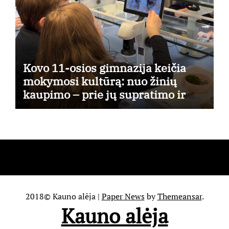
Kovo 11-osios gimnazija keičia
mokymosi kultūrą: nuo žinių
kaupimo – prie jų supratimo ir
taikymo
2018© Kauno alėja
|
Paper News
by
Themeansar
.
Kauno alėja