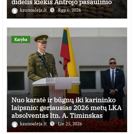
didelis kiekis Antrojo pasaulinio
karo laikų standartinės amunicijos
kaunoaleja.lt
Rgp 6, 2026
ir jos dalių
Karyba
Nuo karatė ir būgnų iki karininko
laipsnio: geriausias 2026 metų LKA
absolventas ltn. A. Timinskas
kaunoaleja.lt
Lie 25, 2026