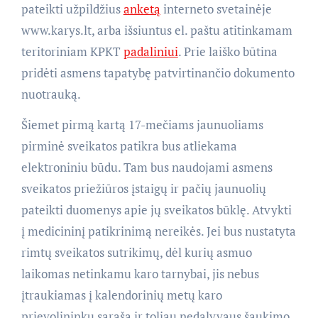
pateikti užpildžius
anketą
interneto svetainėje
www.karys.lt, arba išsiuntus el. paštu atitinkamam
teritoriniam KPKT
padaliniui
. Prie laiško būtina
pridėti asmens tapatybę patvirtinančio dokumento
nuotrauką.
Šiemet pirmą kartą 17-mečiams jaunuoliams
pirminė sveikatos patikra bus atliekama
elektroniniu būdu. Tam bus naudojami asmens
sveikatos priežiūros įstaigų ir pačių jaunuolių
pateikti duomenys apie jų sveikatos būklę. Atvykti
į medicininį patikrinimą nereikės. Jei bus nustatyta
rimtų sveikatos sutrikimų, dėl kurių asmuo
laikomas netinkamu karo tarnybai, jis nebus
įtraukiamas į kalendorinių metų karo
prievolininkų sąrašą ir toliau nedalyvaus šaukimo