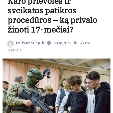
Karo prievolės ir
sveikatos patikros
procedūros – ką privalo
žinoti 17-mečiai?
By
kaunoaleja.lt
Vas8,2025
#
karo
prievolė