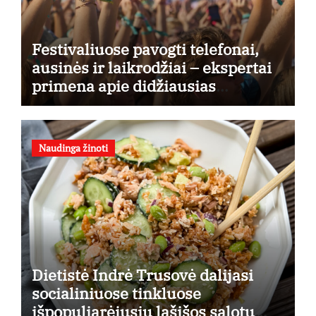
Festivaliuose pavogti telefonai,
ausinės ir laikrodžiai – ekspertai
primena apie didžiausias
finansines rizikas
Naudinga žinoti
Dietistė Indrė Trusovė dalijasi
socialiniuose tinkluose
išpopuliarėjusiu lašišos salotų