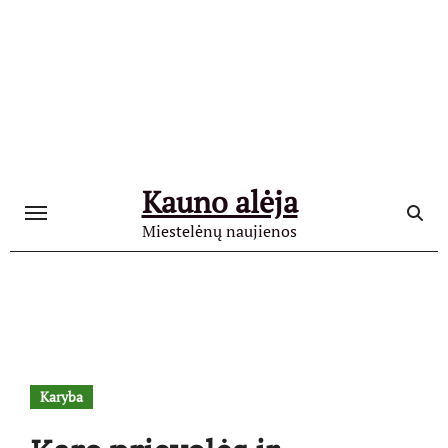
Skip
to
content
Kauno alėja
Miestelėnų naujienos
Karyba