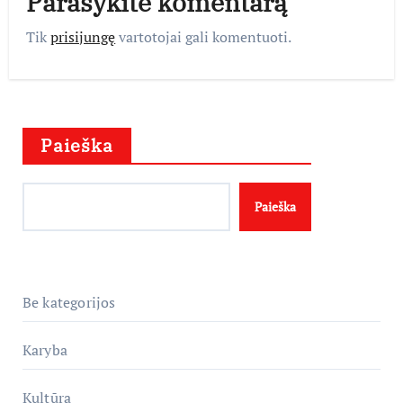
Parašykite komentarą
Tik
prisijungę
vartotojai gali komentuoti.
Paieška
Paieška
Be kategorijos
Karyba
Kultūra