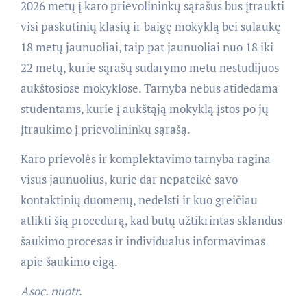
2026 metų į karo prievolininkų sąrašus bus įtraukti
visi paskutinių klasių ir baigę mokyklą bei sulaukę
18 metų jaunuoliai, taip pat jaunuoliai nuo 18 iki
22 metų, kurie sąrašų sudarymo metu nestudijuos
aukštosiose mokyklose. Tarnyba nebus atidedama
studentams, kurie į aukštąją mokyklą įstos po jų
įtraukimo į prievolininkų sąrašą.
Karo prievolės ir komplektavimo tarnyba ragina
visus jaunuolius, kurie dar nepateikė savo
kontaktinių duomenų, nedelsti ir kuo greičiau
atlikti šią procedūrą, kad būtų užtikrintas sklandus
šaukimo procesas ir individualus informavimas
apie šaukimo eigą.
Asoc. nuotr.