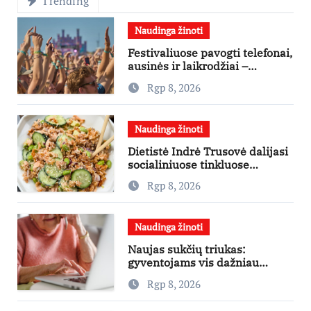
Trending
Naudinga žinoti
Festivaliuose pavogti telefonai,
ausinės ir laikrodžiai –
ekspertai primena apie
Rgp 8, 2026
didžiausias finansines rizikas
Naudinga žinoti
Dietistė Indrė Trusovė dalijasi
socialiniuose tinkluose
išpopuliarėjusiu lašišos salotų
Rgp 8, 2026
receptu
Naudinga žinoti
Naujas sukčių triukas:
gyventojams vis dažniau
skambina per „Viber“
Rgp 8, 2026