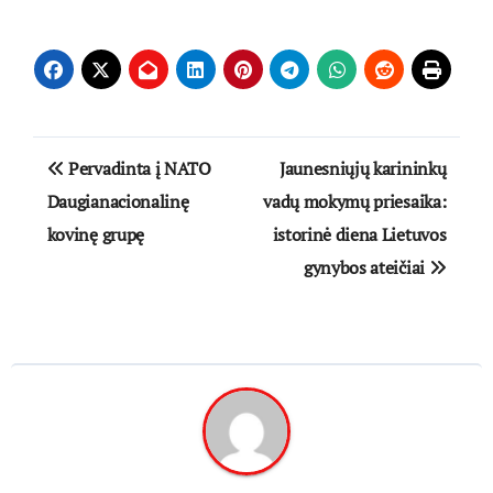
Navigacija
Pervadinta į NATO
Jaunesniųjų karininkų
tarp
Daugianacionalinę
vadų mokymų priesaika:
kovinę grupę
istorinė diena Lietuvos
įrašų
gynybos ateičiai