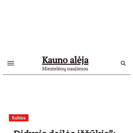
Skip
to
content
Kauno alėja
Miestelėnų naujienos
Kultūra