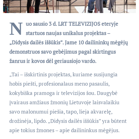
N
uo sausio 3 d. LRT TELEVIZIJOS eteryje
startuos naujas unikalus projektas –
„Didysis dailės iššūkis”. Jame 10 dailininkų mėgėjų
demonstruos savo gebėjimus pagal skirtingus
žanrus ir kovos dėl geriausiojo vardo.
„Tai – išskirtinis projektas, kuriame susijungia
hobis piešti, profesionalaus meno pasaulis,
kokybiška pramoga ir televizijos šou. Daugybė
įvairaus amžiaus žmonių Lietuvoje laisvalaikiu
savo malonumui piešia, tapo, lieja akvarelę,
drožinėja, lipdo. „Didysis dailės iššūkis” yra būtent
apie tokius žmones – apie dailininkus mėgėjus.