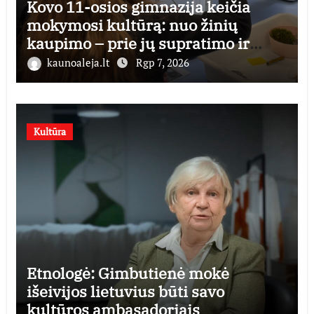
Kovo 11-osios gimnazija keičia
mokymosi kultūrą: nuo žinių
kaupimo – prie jų supratimo ir
taikymo
kaunoaleja.lt
Rgp 7, 2026
Kultūra
Etnologė: Gimbutienė mokė
išeivijos lietuvius būti savo
kultūros ambasadoriais