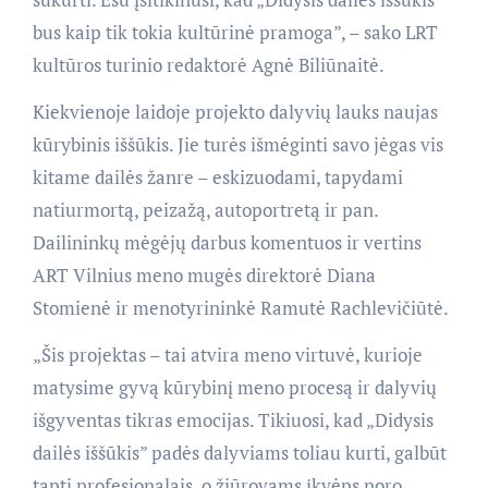
bus kaip tik tokia kultūrinė pramoga”, – sako LRT
kultūros turinio redaktorė Agnė Biliūnaitė.
Kiekvienoje laidoje projekto dalyvių lauks naujas
kūrybinis iššūkis. Jie turės išmėginti savo jėgas vis
kitame dailės žanre – eskizuodami, tapydami
natiurmortą, peizažą, autoportretą ir pan.
Dailininkų mėgėjų darbus komentuos ir vertins
ART Vilnius meno mugės direktorė Diana
Stomienė ir menotyrininkė Ramutė Rachlevičiūtė.
„Šis projektas – tai atvira meno virtuvė, kurioje
matysime gyvą kūrybinį meno procesą ir dalyvių
išgyventas tikras emocijas. Tikiuosi, kad „Didysis
dailės iššūkis” padės dalyviams toliau kurti, galbūt
tapti profesionalais, o žiūrovams įkvėps noro