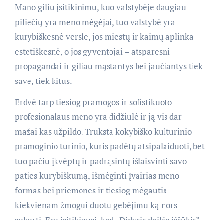
Mano giliu įsitikinimu, kuo valstybėje daugiau
piliečių yra meno mėgėjai, tuo valstybė yra
kūrybiškesnė versle, jos miestų ir kaimų aplinka
estetiškesnė, o jos gyventojai – atsparesni
propagandai ir giliau mąstantys bei jaučiantys tiek
save, tiek kitus.
Erdvė tarp tiesiog pramogos ir sofistikuoto
profesionalaus meno yra didžiulė ir ją vis dar
mažai kas užpildo. Trūksta kokybiško kultūrinio
pramoginio turinio, kuris padėtų atsipalaiduoti, bet
tuo pačiu įkvėptų ir padrąsintų išlaisvinti savo
paties kūrybiškumą, išmėginti įvairias meno
formas bei priemones ir tiesiog mėgautis
kiekvienam žmogui duotu gebėjimu ką nors
sukurti. Esu įsitikinusi, kad „Didysis dailės iššūkis”