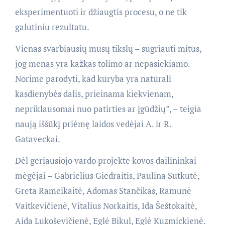
eksperimentuoti ir džiaugtis procesu, o ne tik
galutiniu rezultatu.
Vienas svarbiausių mūsų tikslų – sugriauti mitus,
jog menas yra kažkas tolimo ar nepasiekiamo.
Norime parodyti, kad kūryba yra natūrali
kasdienybės dalis, prieinama kiekvienam,
nepriklausomai nuo patirties ar įgūdžių”, – teigia
naują iššūkį priėmę laidos vedėjai A. ir R.
Gataveckai.
Dėl geriausiojo vardo projekte kovos dailininkai
mėgėjai – Gabrielius Giedraitis, Paulina Sutkutė,
Greta Rameikaitė, Adomas Stančikas, Ramunė
Vaitkevičienė, Vitalius Norkaitis, Ida Šeštokaitė,
Aida Lukoševičienė, Eglė Bikul, Eglė Kuzmickienė.