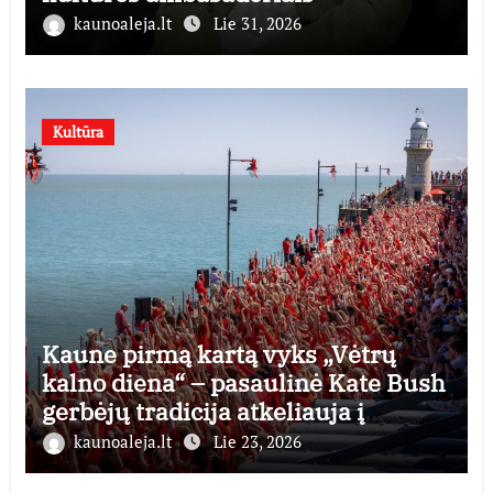
kaunoaleja.lt
Lie 31, 2026
Kultūra
Kaune pirmą kartą vyks „Vėtrų
kalno diena“ – pasaulinė Kate Bush
gerbėjų tradicija atkeliauja į
Lietuvą
kaunoaleja.lt
Lie 23, 2026