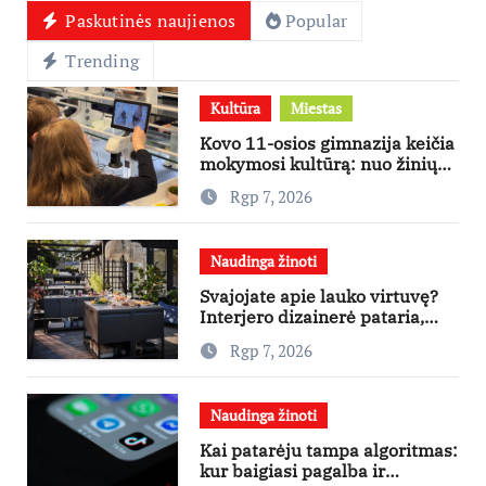
Paskutinės naujienos
Popular
Trending
Kultūra
Miestas
Kovo 11-osios gimnazija keičia
mokymosi kultūrą: nuo žinių
kaupimo – prie jų supratimo ir
Rgp 7, 2026
taikymo
Naudinga žinoti
Svajojate apie lauko virtuvę?
Interjero dizainerė pataria,
nuo ko pradėti
Rgp 7, 2026
Naudinga žinoti
Kai patarėju tampa algoritmas:
kur baigiasi pagalba ir