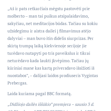
„Aš ir pats retkarčiais mėgstu pastovėti prie
molberto – man tai puikus atsipalaidavimo,
sakyčiau, net meditacijos būdas. Tačiau su kokiu
užsidegimu ir aistra dailei į filmavimus atėjo
dalyviai – man buvo itin didelis siurprizas. Per
skirtą trumpą laiką kiekvienoje serijoje jie
turėdavo nutapyti po tris paveikslus ir tikrai
neturėdavo kada laukti įkvėpimo. Tačiau jų
kūriniai mane kas kartą priversdavo išsižioti iš
nuostabos”, – dalijasi laidos prodiuseris Vygintas
Prebergas.
Laida kuriama pagal BBC formatą.
„Didžiojo dailės iššūkio” premjera – sausio 3 d.