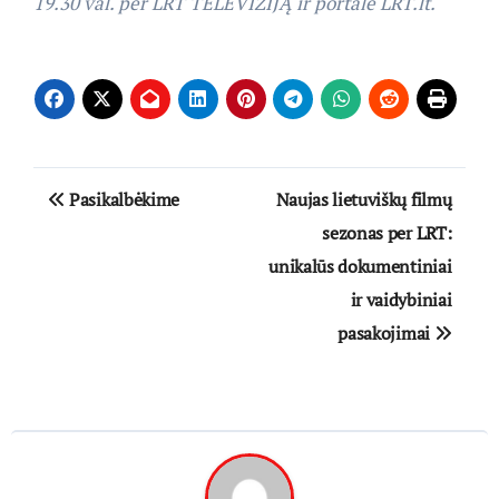
19.30 val. per LRT TELEVIZIJĄ ir portale LRT.lt.
Navigacija
Pasikalbėkime
Naujas lietuviškų filmų
tarp
sezonas per LRT:
unikalūs dokumentiniai
įrašų
ir vaidybiniai
pasakojimai