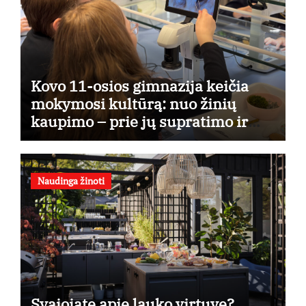
Kovo 11-osios gimnazija keičia
mokymosi kultūrą: nuo žinių
kaupimo – prie jų supratimo ir
taikymo
Naudinga žinoti
Svajojate apie lauko virtuvę?