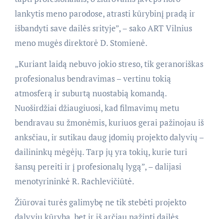
lankytis meno parodose, atrasti kūrybinį pradą ir
išbandyti save dailės srityje”, – sako ART Vilnius
meno mugės direktorė D. Stomienė.
„Kuriant laidą nebuvo jokio streso, tik geranoriškas
profesionalus bendravimas – vertinu tokią
atmosferą ir suburtą nuostabią komandą.
Nuoširdžiai džiaugiuosi, kad filmavimų metu
bendravau su žmonėmis, kuriuos gerai pažinojau iš
anksčiau, ir sutikau daug įdomių projekto dalyvių –
dailininkų mėgėjų. Tarp jų yra tokių, kurie turi
šansų pereiti ir į profesionalų lygą”, – dalijasi
menotyrininkė R. Rachlevičiūtė.
Žiūrovai turės galimybę ne tik stebėti projekto
dalyvių kūrybą, bet ir iš arčiau pažinti dailės