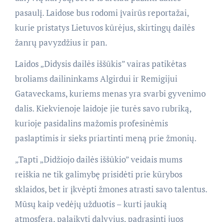
pasaulį. Laidose bus rodomi įvairūs reportažai,
kurie pristatys Lietuvos kūrėjus, skirtingų dailės
žanrų pavyzdžius ir pan.
Laidos „Didysis dailės iššūkis” vairas patikėtas
broliams dailininkams Algirdui ir Remigijui
Gataveckams, kuriems menas yra svarbi gyvenimo
dalis. Kiekvienoje laidoje jie turės savo rubriką,
kurioje pasidalins mažomis profesinėmis
paslaptimis ir sieks priartinti meną prie žmonių.
„Tapti „Didžiojo dailės iššūkio” veidais mums
reiškia ne tik galimybę prisidėti prie kūrybos
sklaidos, bet ir įkvėpti žmones atrasti savo talentus.
Mūsų kaip vedėjų užduotis – kurti jaukią
atmosferą, palaikyti dalyvius, padrąsinti juos