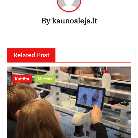
By
kaunoaleja.lt
Related Post
Kultūra
Miestas