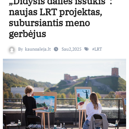
„Didysis dailės iššūkis”:
naujas LRT projektas,
subursiantis meno
gerbėjus
By
kaunoaleja.lt
Sau2,2025
#
LRT