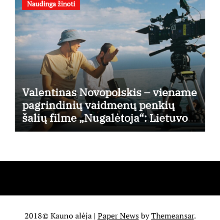
Naudinga žinoti
Valentinas Novopolskis – viename
pagrindinių vaidmenų penkių
šalių filme „Nugalėtoja“: Lietuvos
kino teatruose – nuo rugpjūčio 7-
osios
2018© Kauno alėja
|
Paper News
by
Themeansar
.