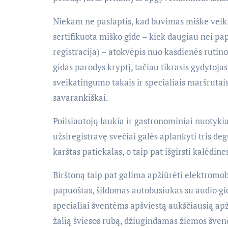
Niekam ne paslaptis, kad buvimas miške veiki
sertifikuota miško gide – kiek daugiau nei pa
registracija) – atokvėpis nuo kasdienės rutino
gidas parodys kryptį, tačiau tikrasis gydytoja
sveikatingumo takais ir specialiais maršrutai
savarankiškai.
Poilsiautojų laukia ir gastronominiai nuotyki
užsiregistravę svečiai galės aplankyti tris de
karštas patiekalas, o taip pat išgirsti kalėdine
Birštoną taip pat galima apžiūrėti elektromob
papuoštas, šildomas autobusiukas su audio gid
specialiai šventėms apšviestą aukščiausią apžva
žalią šviesos rūbą, džiugindamas žiemos šven