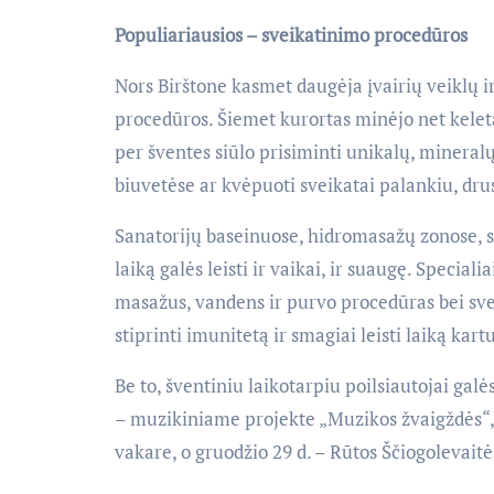
Populiariausios – sveikatinimo procedūros
Nors Birštone kasmet daugėja įvairių veiklų i
procedūros. Šiemet kurortas minėjo net kele
per šventes siūlo prisiminti unikalų, mineral
biuvetėse ar kvėpuoti sveikatai palankiu, dru
Sanatorijų baseinuose, hidromasažų zonose,
laiką galės leisti ir vaikai, ir suaugę. Speci
masažus, vandens ir purvo procedūras bei sve
stiprinti imunitetą ir smagiai leisti laiką kartu
Be to, šventiniu laikotarpiu poilsiautojai galė
– muzikiniame projekte „Muzikos žvaigždės“, g
vakare, o gruodžio 29 d. – Rūtos Ščiogolevait