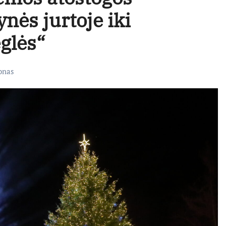
nės jurtoje iki
glės“
onas