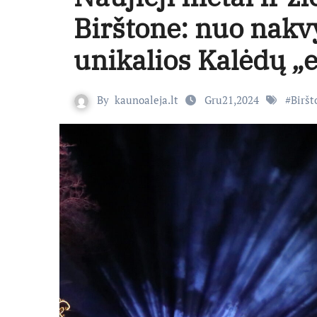
Birštone: nuo nakvy
unikalios Kalėdų „e
By
kaunoaleja.lt
Gru21,2024
#
Biršt