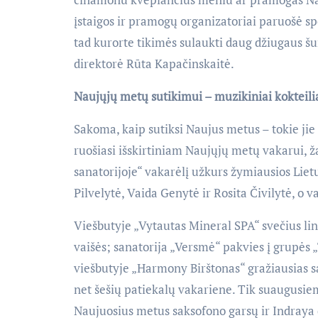
įstaigos ir pramogų organizatoriai paruošė s
tad kurorte tikimės sulaukti daug džiugaus šu
direktorė Rūta Kapačinskaitė.
Naujųjų metų sutikimui – muzikiniai kokteili
Sakoma, kaip sutiksi Naujus metus – tokie jie i
ruošiasi išskirtiniam Naujųjų metų vakarui, 
sanatorijoje“ vakarėlį užkurs žymiausios Liet
Pilvelytė, Vaida Genytė ir Rosita Čivilytė, o
Viešbutyje „Vytautas Mineral SPA“ svečius li
vaišės; sanatorija „Versmė“ pakvies į grupės 
viešbutyje „Harmony Birštonas“ gražiausias s
net šešių patiekalų vakariene. Tik suaugusiem
Naujuosius metus saksofono garsų ir Indraya