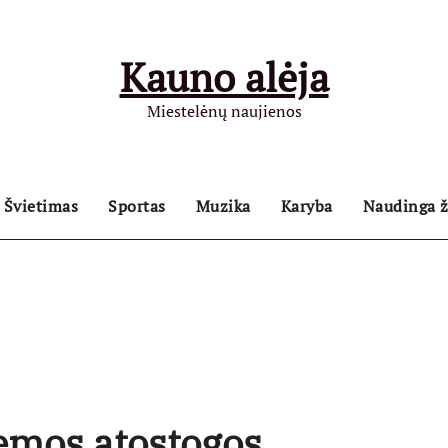
Kauno alėja
Miestelėnų naujienos
Švietimas
Sportas
Muzika
Karyba
Naudinga ž
iemos atostogos