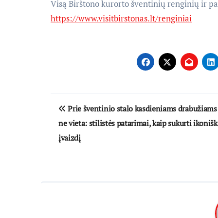
Visą Birštono kurorto šventinių renginių ir 
https://www.visitbirstonas.lt/renginiai
Navigacija
Prie šventinio stalo kasdieniams drabužiams
tarp
ne vieta: stilistės patarimai, kaip sukurti ikonišk
įrašų
įvaizdį