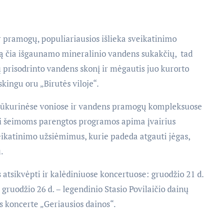
r pramogų, populiariausios išlieka sveikatinimo
tą čia išgaunamo mineralinio vandens sukakčių, tad
ų prisodrinto vandens skonį ir mėgautis juo kurorto
skingu oru „Birutės viloje“.
 sūkurinėse voniose ir vandens pramogų kompleksuose
aliai šeimoms parengtos programos apima įvairius
ikatinimo užsiėmimus, kurie padeda atgauti jėgas,
.
s atsikvėpti ir kalėdiniuose koncertuose: gruodžio 21 d.
ruodžio 26 d. – legendinio Stasio Povilaičio dainų
ės koncerte „Geriausios dainos“.