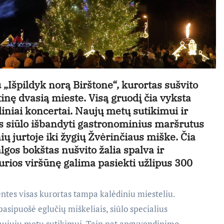
 „Išpildyk norą Birštone“, kurortas sušvito
tinę dvasią mieste. Visą gruodį čia vyksta
iniai koncertai. Naujų metų sutikimui ir
s siūlo išbandyti gastronominius maršrutus
 jurtoje iki žygių Žvėrinčiaus miške. Čia
lgos bokštas nušvito žalia spalva ir
kurios viršūnę galima pasiekti užlipus 300
ntes visas kurortas tampa kalėdiniu miesteliu.
sipuošė eglučių miškeliais, siūlo specialius
ujųjų metų sutikimui. Taip pat apgyvendinimo