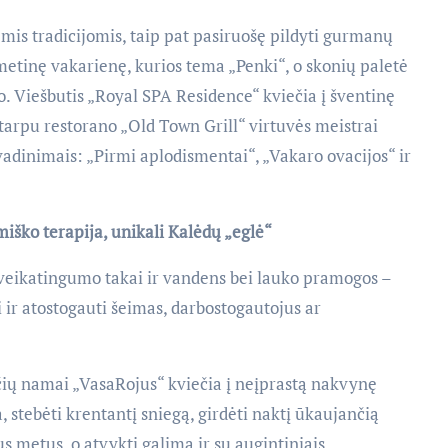
mis tradicijomis, taip pat pasiruošę pildyti gurmanų
etinę vakarienę, kurios tema „Penki“, o skonių paletė
o. Viešbutis „Royal SPA Residence“ kviečia į šventinę
 tarpu restorano „Old Town Grill“ virtuvės meistrai
vadinimais: „Pirmi aplodismentai“, „Vakaro ovacijos“ ir
iško terapija, unikali Kalėdų „eglė“
sveikatingumo takai ir vandens bei lauko pramogos –
i ir atostogauti šeimas, darbostogautojus ar
čių namai „VasaRojus“ kviečia į neįprastą nakvynę
a, stebėti krentantį sniegą, girdėti naktį ūkaujančią
s metus, o atvykti galima ir su augintiniais.