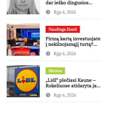
dar ieško dingusios
moters
Rgp 6, 2026
Naudinga žinoti
Pirmą kartą investuojate
į nekilnojamąjį turtą?
Ekspertas pataria, kaip
Rgp 6, 2026
pasirinkti būstą, kuris
generuos grąžą
Miestas
„Lidl“ plečiasi Kaune –
Rokeliuose atidaryta jau
20-oji parduotuvė
Rgp 6, 2026
mieste