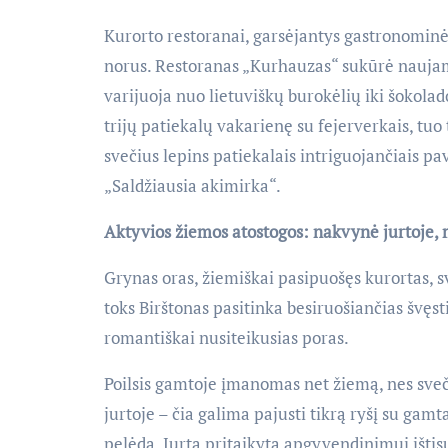
Kurorto restoranai, garsėjantys gastronominė
norus. Restoranas „Kurhauzas“ sukūrė naujam
varijuoja nuo lietuviškų burokėlių iki šokolad
trijų patiekalų vakarienę su fejerverkais, tuo
svečius lepins patiekalais intriguojančiais pa
„Saldžiausia akimirka“.
Aktyvios žiemos atostogos: nakvynė jurtoje, m
Grynas oras, žiemiškai pasipuošęs kurortas, 
toks Birštonas pasitinka besiruošiančias švęst
romantiškai nusiteikusias poras.
Poilsis gamtoje įmanomas net žiemą, nes sve
jurtoje – čia galima pajusti tikrą ryšį su gamt
pelėdą. Jurta pritaikyta apgyvendinimui ištisu