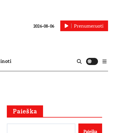
Prenumeruoti
2026-08-06
inoti
Paieška
Paieška