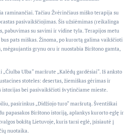
a raminančiai. Tačiau Žvėrinčiaus miško terapija su
prastas pasivaikščiojimas. Šis užsiėmimas (reikalinga
s, pabuvimas su savimi ir vidine tyla. Terapijos metu
s bus pats miškas. Žinoma, po kurortą galima vaikščioti
s, mėgaujantis grynu oru ir nuostabia Birštono gamta,
ai „Čiulba Ulba“ maršrute „Kalėdų gardėsiai“. Iš anksto
gustacines stoteles: desertas, žiemiškas gėrimas ir
s istorijas bei pasivaikščioti švytinčiame mieste.
iliu, pasirinkus „Didžiojo turo“ maršrutą. Šventiškai
u papasakos Birštono istoriją, aplankys kurorto eglę ir
lgos bokštą Lietuvoje, kuris tarsi eglė, įsisiautė į
čių nuotaika.