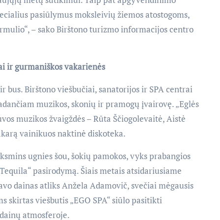
pecialius pasiūlymus moksleivių žiemos atostogoms,
rmulio“, – sako Birštono turizmo informacijos centro
ai ir gurmaniškos vakarienės
r bus. Birštono viešbučiai, sanatorijos ir SPA centrai
žadančiam muzikos, skonių ir pramogų įvairovę. „Eglės
uvos muzikos žvaigždės – Rūta Ščiogolevaitė, Aistė
 vakarą vainikuos naktinė diskoteka.
nksmins ugnies šou, šokių pamokos, vyks prabangios
„Tequila“ pasirodymą. Šiais metais atsidariusiame
avo dainas atliks Anžela Adamovič, svečiai mėgausis
s skirtas viešbutis „EGO SPA“ siūlo pasitikti
 dainų atmosferoje.