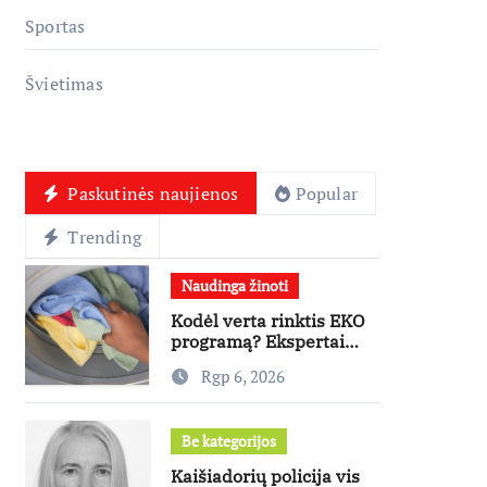
Sportas
Švietimas
Paskutinės naujienos
Popular
Trending
Naudinga žinoti
Kodėl verta rinktis EKO
programą? Ekspertai
paneigia dažniausius
Rgp 6, 2026
mitus
Be kategorijos
Kaišiadorių policija vis