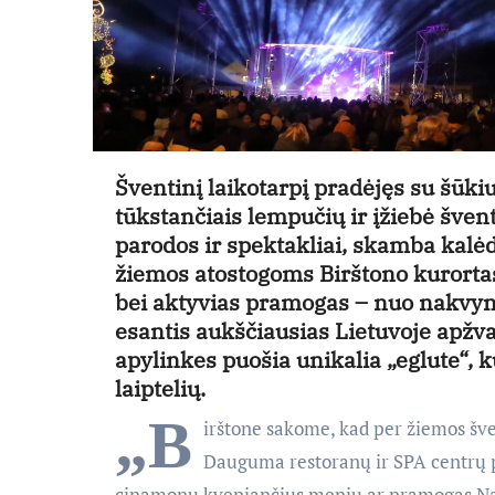
Šventinį laikotarpį pradėjęs su šūkiu
tūkstančiais lempučių ir įžiebė šven
parodos ir spektakliai, skamba kalėd
žiemos atostogoms Birštono kurorta
bei aktyvias pramogas – nuo nakvynių
esantis aukščiausias Lietuvoje apžva
apylinkes puošia unikalia „eglute“, 
laiptelių.
„B
irštone sakome, kad per žiemos šve
Dauguma restoranų ir SPA centrų pa
cinamonu kvepiančius meniu ar pramogas Na