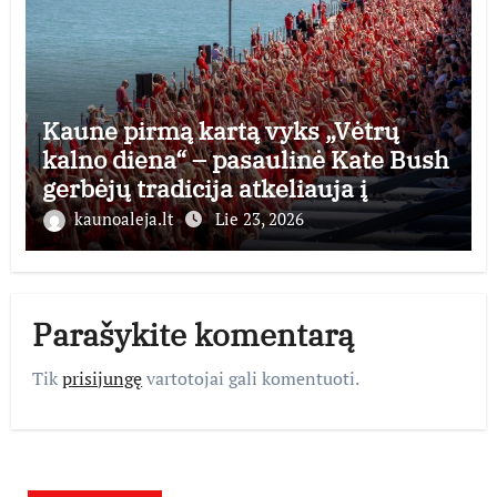
Kaune pirmą kartą vyks „Vėtrų
kalno diena“ – pasaulinė Kate Bush
gerbėjų tradicija atkeliauja į
Lietuvą
kaunoaleja.lt
Lie 23, 2026
Parašykite komentarą
Tik
prisijungę
vartotojai gali komentuoti.