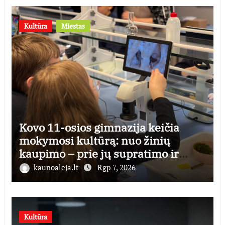
Kultūra
Miestas
Kovo 11-osios gimnazija keičia
mokymosi kultūrą: nuo žinių
kaupimo – prie jų supratimo ir
taikymo
kaunoaleja.lt
Rgp 7, 2026
Kultūra