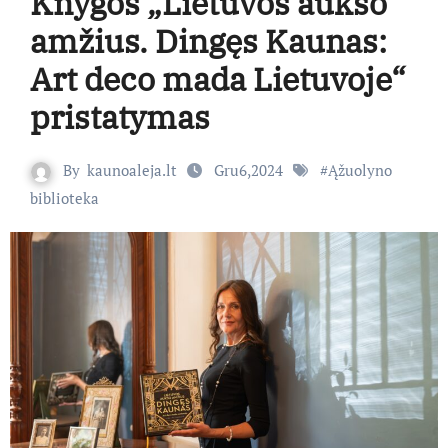
Knygos „Lietuvos aukso
amžius. Dingęs Kaunas:
Art deco mada Lietuvoje“
pristatymas
By
kaunoaleja.lt
Gru6,2024
#
Ąžuolyno
biblioteka