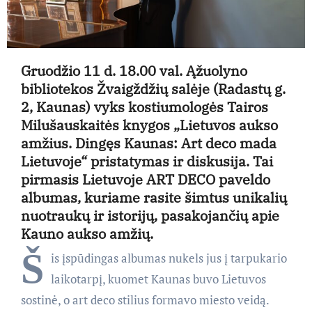
G
ruodžio 11 d. 18.00 val.
Ąžuolyno
bibliotekos
Žvaigždžių salėje
(Radastų g.
2, Kaunas) vyks kostiumologės Tairos
Milušauskaitės knygos
„Lietuvos aukso
amžius. Dingęs Kaunas: Art deco mada
Lietuvoje“
pristatymas ir diskusija. Tai
pirmasis Lietuvoje ART DECO paveldo
albumas, kuriame rasite šimtus unikalių
nuotraukų ir istorijų, pasakojančių apie
Kauno aukso amžių.
Š
is įspūdingas albumas nukels jus į tarpukario
laikotarpį, kuomet Kaunas buvo Lietuvos
sostinė, o art deco stilius formavo miesto veidą.