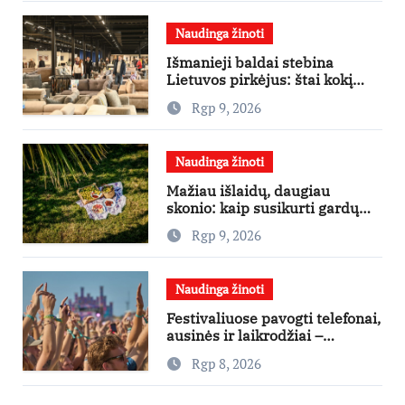
Naudinga žinoti
Išmanieji baldai stebina
Lietuvos pirkėjus: štai kokį
išgraibsto pirmiausia
Rgp 9, 2026
Naudinga žinoti
Mažiau išlaidų, daugiau
skonio: kaip susikurti gardų
pikniką iš vos kelių produktų
Rgp 9, 2026
Naudinga žinoti
Festivaliuose pavogti telefonai,
ausinės ir laikrodžiai –
ekspertai primena apie
Rgp 8, 2026
didžiausias finansines rizikas