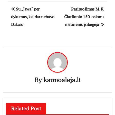
Navigacija
Su „Jawa“ per
Pasiruošimas M. K.
tarp
dykumas, kai dar nebuvo
Čiurlionio 150-osioms
Dakaro
metinėms įsibėgėja
įrašų
By
kaunoaleja.lt
Related Post