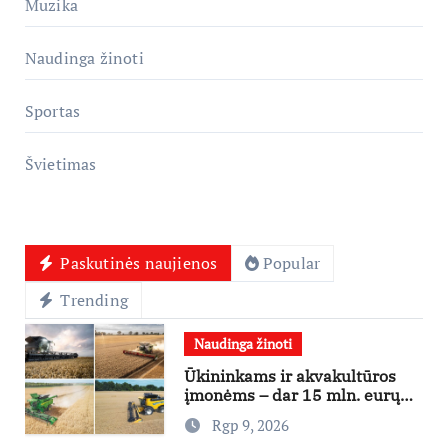
Muzika
Naudinga žinoti
Sportas
Švietimas
Paskutinės naujienos
Popular
Trending
Naudinga žinoti
Ūkininkams ir akvakultūros
įmonėms – dar 15 mln. eurų
lengvatinėms paskoloms
Rgp 9, 2026