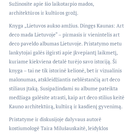
Sužinosite apie šio laikotarpio mados,
architektūros ir kultūros grožį.
Knyga „Lietuvos aukso amžius. Dingęs Kaunas: Art
deco mada Lietuvoje“ – pirmasis ir vienintelis art
deco paveldo albumas Lietuvoje. Pristatymo metu
lankytojai galės išgirsti apie įkvepiantį laikmetį,
kuriame kiekviena detalė turėjo savo istoriją. Ši
knyga – tai ne tik istorinė kelionė, bet ir vizualinis
malonumas, atskleidžiantis neblėstančią art deco
stiliaus įtaką. Susipažindami su albume pateikta
medžiaga galėsite atrasti, kaip art deco stilius keitė
Kauno architektūrą, kultūrą ir kasdienį gyvenimą.
Pristatyme ir diskusijoje dalyvaus autorė
kostiumologė Taira Milušauskaitė, leidyklos