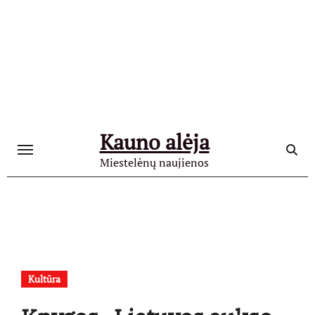
Skip
to
content
Kauno alėja
Miestelėnų naujienos
Kultūra