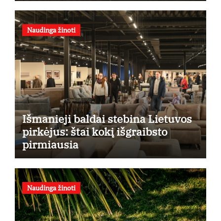
Naudinga žinoti
Išmanieji baldai stebina Lietuvos
pirkėjus: štai kokį išgraibsto
pirmiausia
Naudinga žinoti