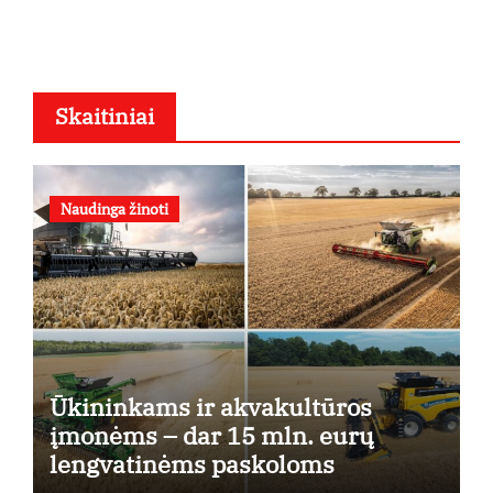
Skaitiniai
Naudinga žinoti
Ūkininkams ir akvakultūros
įmonėms – dar 15 mln. eurų
lengvatinėms paskoloms