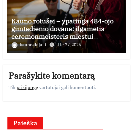
Kauno rotušei – ypatinga 484-ojo
gimtadienio dovana: ilgametis
ceremonmeisteris miestui
perduoda dešimtmečius kauptą
kaunoaleja.lt
Lie 27, 2026
istorijos kolekciją
Parašykite komentarą
Tik
prisijungę
vartotojai gali komentuoti.
Paieška