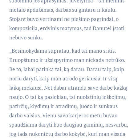
sudomino jos aprašymas: juvelyrika – tai meninis
metalo apdirbimas, darbas su gintaru ir kaulu.
Stojant buvo vertinami ne piešimo pagrindai, o
kompozicija, erdvinis matymas, tad Danutei įstoti
nebuvo sunku.
„Besimokydama supratau, kad tai mano sritis.
Kruopštumo ir užsispyrimo man niekada netrūko.
Be to, labai patinka tai, ką darau. Darau taip, kaip
noriu daryti, kaip man atrodo geriausia. Ir visą
laiką mokausi. Net dabar atrandu savo darbe kažką
naujo. O tai ką pasiekiau, tai nuolatinių ieškojimų,
patirčių, klydimų ir atradimų, juodo ir sunkaus
darbo vaisius. Vienu savo karjeros metu buvau
spaudžiama daryti kuo daugiau gaminių, nesvarbu,
jog tada nukentėtų darbo kokybė, kuri man visada