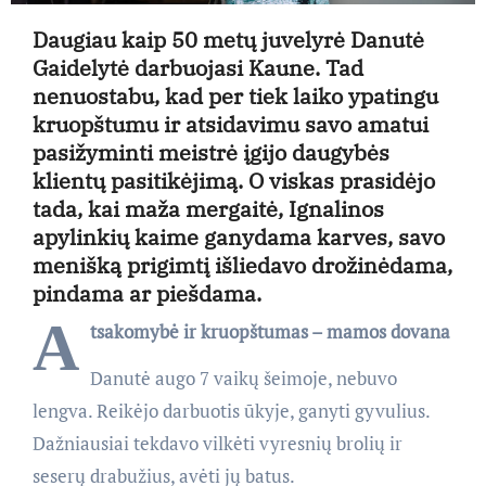
Daugiau kaip 50 metų juvelyrė Danutė
Gaidelytė darbuojasi Kaune. Tad
nenuostabu, kad per tiek laiko ypatingu
kruopštumu ir atsidavimu savo amatui
pasižyminti meistrė įgijo daugybės
klientų pasitikėjimą. O viskas prasidėjo
tada, kai maža mergaitė, Ignalinos
apylinkių kaime ganydama karves, savo
menišką prigimtį išliedavo drožinėdama,
pindama ar piešdama.
A
tsakomybė ir kruopštumas – mamos dovana
Danutė augo 7 vaikų šeimoje, nebuvo
lengva. Reikėjo darbuotis ūkyje, ganyti gyvulius.
Dažniausiai tekdavo vilkėti vyresnių brolių ir
seserų drabužius, avėti jų batus.