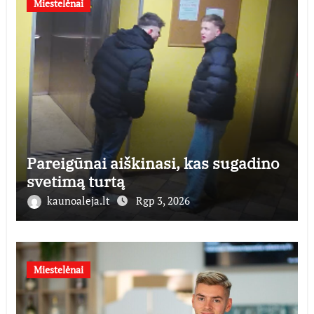
Miestelėnai
Pareigūnai aiškinasi, kas sugadino
svetimą turtą
kaunoaleja.lt
Rgp 3, 2026
Miestelėnai