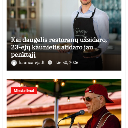
Kai daugelis restoranų užsidaro,
23-ejų kaunietis atidaro jau
penktąjį
kaunoaleja.lt
Lie 30, 2026
Miestelėnai