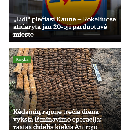
„Lidl“ plečiasi Kaune – Rokeliuose
atidaryta jau 20-oji parduotuvė
mieste
Karyba
Kėdainių rajone trečia diena
vyksta išminavimo operacija:
rastas didelis kiekis Antrojo