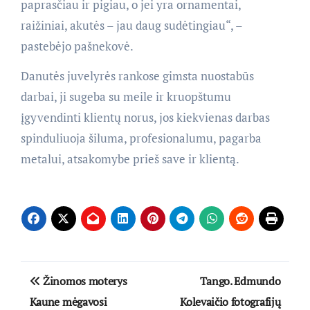
paprasčiau ir pigiau, o jei yra ornamentai,
raižiniai, akutės – jau daug sudėtingiau“, –
pastebėjo pašnekovė.
Danutės juvelyrės rankose gimsta nuostabūs
darbai, ji sugeba su meile ir kruopštumu
įgyvendinti klientų norus, jos kiekvienas darbas
spinduliuoja šiluma, profesionalumu, pagarba
metalui, atsakomybe prieš save ir klientą.
Navigacija
Žinomos moterys
Tango. Edmundo
tarp
Kaune mėgavosi
Kolevaičio fotografijų