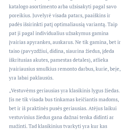
katalogo asortimento arba užsisakyti pagal savo
poreikius. Juvelyrė visada patars, paaiškins ir
padės išsirinkti patį optimaliausią variantą. Taip
pat ji pagal individualius užsakymus gamina
įvairias apyrankes, auskarus. Ne tik gamina, bet ir
taiso (pavyzdžiui, didina, siaurina žiedus, įdeda
iškritusias akutes, pamestas detales), atlieka
įvairiausius smulkius remonto darbus, kurie, beje,
yra labai paklausūs.
„Vestuvėms geriausias yra klasikinis lygus žiedas.
Jis ne tik visada bus tinkamas keičiantis madoms,
bet ir iš praktinės pusės geriausias. Atėjus laikui
vestuvinius žiedus gana dažnai tenka didinti ar
mažinti. Tad klasikinius tvarkyti yra kur kas