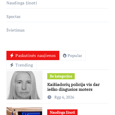
Naudinga žinoti
Sportas
Švietimas
Paskutinės naujienos
Popular
Trending
Be kategorijos
Kaišiadorių policija vis dar
ieško dingusios moters
Rgp 6, 2026
Naudinga žinoti