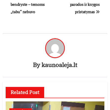
bendryste – temoms
parodos ir knygos
įrašų
„tabu“ nebuvo
pristatymas
By
kaunoaleja.lt
Related Post