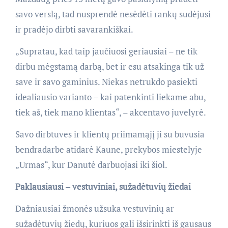
savo verslą, tad nusprendė nesėdėti rankų sudėjusi
ir pradėjo dirbti savarankiškai.
„Supratau, kad taip jaučiuosi geriausiai – ne tik
dirbu mėgstamą darbą, bet ir esu atsakinga tik už
save ir savo gaminius. Niekas netrukdo pasiekti
idealiausio varianto – kai patenkinti liekame abu,
tiek aš, tiek mano klientas“, – akcentavo juvelyrė.
Savo dirbtuves ir klientų priimamąjį ji su buvusia
bendradarbe atidarė Kaune, prekybos miestelyje
„Urmas“, kur Danutė darbuojasi iki šiol.
Paklausiausi – vestuviniai, sužadėtuvių žiedai
Dažniausiai žmonės užsuka vestuvinių ar
sužadėtuvių žiedų, kuriuos gali išsirinkti iš gausaus