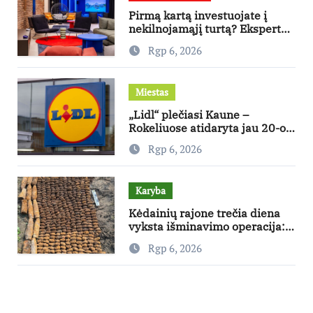
Pirmą kartą investuojate į
nekilnojamąjį turtą? Ekspertas
pataria, kaip pasirinkti būstą,
Rgp 6, 2026
kuris generuos grąžą
Miestas
„Lidl“ plečiasi Kaune –
Rokeliuose atidaryta jau 20-oji
parduotuvė mieste
Rgp 6, 2026
Karyba
Kėdainių rajone trečia diena
vyksta išminavimo operacija:
rastas didelis kiekis Antrojo
Rgp 6, 2026
pasaulinio karo laikų
standartinės amunicijos ir jos
dalių