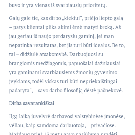
buvo ir yra vienas iš svarbiausių prioritetų.
Galų gale tie, kas dirbo „kiekiui“, priėjo liepto galą
– patys klientai plika akimi ėmė matyti broką. Aš
jau geriau iš naujo perdarysiu gaminį, jei man
nepatinka rezultatas, bet jis turi būti idealus. Be to,
tai – didžiulė atsakomybė. Darbuojuosi su
brangiomis medžiagomis, papuošalai dažniausiai
yra gaminami svarbiausiems žmonių gyvenimo
įvykiams, todėl viskas turi būti nepriekaištingai
padaryta“, – savo darbo filosofiją dėstė pašnekovė.
Dirba savarankiškai
Ilgą laiką juvelyrė darbavosi valstybinėse įmonėse,
vėliau, kaip samdoma darbuotoja, – privačiose.
Maždaug prieš 13 metų gavo pasiūlymą pradėti