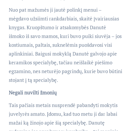
Nuo pat mažumės ji jautė polinkį menui –
mėgdavo užsiimti rankdarbiais, skaitė įvairiausias
knygas. Kruopštumo ir atsakomybės Danutė
išmoko iš savo mamos, kuri buvo puiki siuvėja – jos
kostiumais, paltais, suknelėmis puošdavosi visi
aplinkiniai. Baigusi mokyklą Danutė galvojo apie
keramikos specialybę, tačiau neišlaikė piešimo
egzamino, nes neturėjo pagrindų, kurie buvo būtini
stojant į tą specialybę.
Negali nuvilti žmonių
Tais pačiais metais nusprendė pabandyti mokytis
juvelyrės amato. Įdomu, kad tuo metu ji dar labai
mažai ką žinojo apie šią specialybę. Danutę