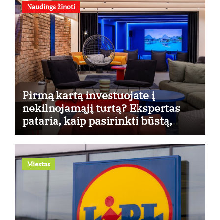
Naudinga žinoti
Pirmą kartą investuojate į
nekilnojamąjį turtą? Ekspertas
pataria, kaip pasirinkti būstą,
kuris generuos grąžą
Miestas