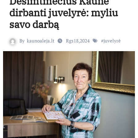
Dešimtmečius Kaune
dirbanti juvelyrė: myliu
savo darbą
By
kaunoaleja.lt
Rgs18,2024
#
juvelyrė