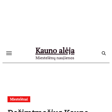
Skip
to
content
Kauno alėja
Miestelėnų naujienos
Miestelėnai