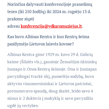
Norinčius dalyvauti konferencijoje pranešimų
tezes (iki 250 žodžių) iki 2024 m. rugsėjo 13 d.
prašome siųsti
adresu
konferencija@vdkaromuziejus.lt
.
Kas buvo Albinas Kentra ir kuo Kentrų šeima
pasižymėjo Lietuvos laisvės kovose?
Albinas Kentra gimė̇ 1929 m. kovo 29 d. Gūbrių
kaime (Šilalės vls.), gausioje Žemaitijos ūkininkų
Juozapo ir Onos Kentrų šeimoje. Ona ir Juozapas
pavyzdingai tvarkė ūkį, puoselėjo sodybą, buvo
aktyvūs visuomenininkai ir Lietuvos patriotai,
prenumeravo spaudą, daug skaitė, leido savo 4
sūnus ir 2 dukteris į mokyklą ir savo pavyzdžiu
ugdė jų vertybes.