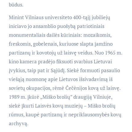
būdus.
Minint Vilniaus universiteto 400-tąjį jubiliejų
iniciavo jo ansamblio puošybą patriotiniais
monumentaliais dailės kūriniais: mozaikomis,
freskomis, gobelenais, kuriuose slapta įamžino
partizanų ir kovotojų už laisvę veidus. Nuo 1965 m.
kino kamera pradėjo fiksuoti svarbius Lietuvai
įvykius, taip pat ir Sąjūdį. Siekė formuoti pasaulio
viešąją nuomonę apie Lietuvos išsivadavimą iš
sovietų okupacijos, rėmė Čečėnijos kovą už laisvę.
1989 m. įkūrė „Miško brolių” draugiją Vilniuje,
siekė įkurti Laisvės kovų muziejų – Miško brolių
rūmus, kaupė partizanų ir nepriklausomybės kovų
archyvą.