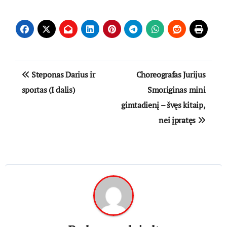
Navigacija
Steponas Darius ir
Choreografas Jurijus
tarp
sportas (I dalis)
Smoriginas mini
gimtadienį – švęs kitaip,
įrašų
nei įpratęs