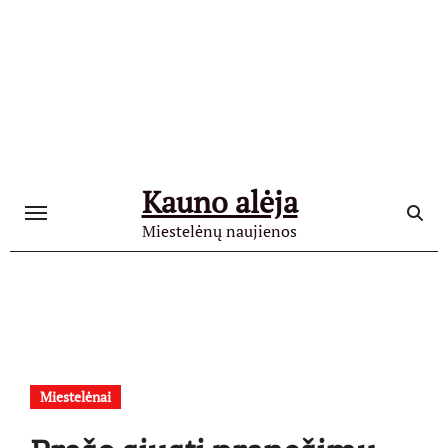
Skip
to
content
Kauno alėja
Miestelėnų naujienos
Miestelėnai