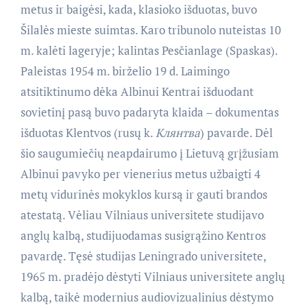
metus ir baigėsi, kada, klasioko išduotas, buvo
Šilalės mieste suimtas. Karo tribunolo nuteistas 10
m. kalėti lageryje; kalintas Pesčianlage (Spaskas).
Paleistas 1954 m. birželio 19 d. Laimingo
atsitiktinumo dėka Albinui Kentrai išduodant
sovietinį pasą buvo padaryta klaida – dokumentas
išduotas Klentvos (rusų k.
Клянтва
) pavarde. Dėl
šio saugumiečių neapdairumo į Lietuvą grįžusiam
Albinui pavyko per vienerius metus užbaigti 4
metų vidurinės mokyklos kursą ir gauti brandos
atestatą. Vėliau Vilniaus universitete studijavo
anglų kalbą, studijuodamas susigrąžino Kentros
pavardę. Tęsė studijas Leningrado universitete,
1965 m. pradėjo dėstyti Vilniaus universitete anglų
kalbą, taikė modernius audiovizualinius dėstymo