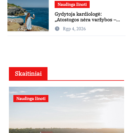
Naudinga žinoti
Gydytoja kardiologė:
„Atostogos nėra varžybos –
nereikia stengtis per vieną
Rgp 4, 2026
dieną pamatyti visų lankytinų
vietų“
Skaitiniai
Naudinga žinoti