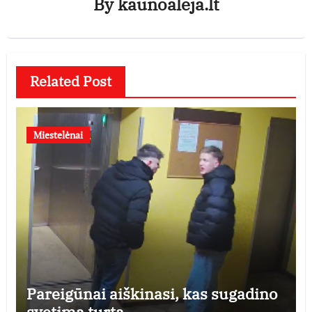
By
kaunoaleja.lt
Related Post
Miestelėnai
Pareigūnai aiškinasi, kas sugadino
svetimą turtą