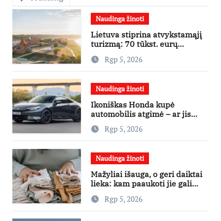
Naudinga žinoti
Lietuva stiprina atvykstamąjį
turizmą: 70 tūkst. eurų
investicijų užsienio turistams
Rgp 5, 2026
pritraukti
Naudinga žinoti
Ikoniškas Honda kupė
automobilis atgimė – ar jis
pateisins pirkėjų lūkesčius?
Rgp 5, 2026
Naudinga žinoti
Mažyliai išauga, o geri daiktai
lieka: kam paaukoti jie gali
būti aukso vertės?
Rgp 5, 2026