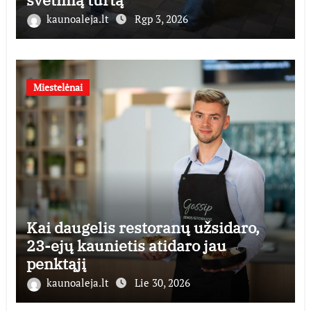
kaunoaleja.lt
Rgp 3, 2026
Miestelėnai
Kai daugelis restoranų užsidaro,
23-ejų kaunietis atidaro jau
penktąjį
kaunoaleja.lt
Lie 30, 2026