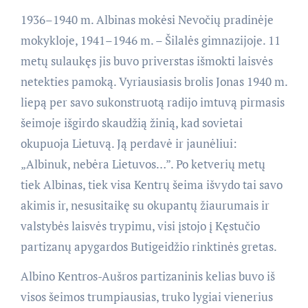
1936–1940 m. Albinas mokėsi Nevočių pradinėje
mokykloje, 1941–1946 m. – Šilalės gimnazijoje. 11
metų sulaukęs jis buvo priverstas išmokti laisvės
netekties pamoką. Vyriausiasis brolis Jonas 1940 m.
liepą per savo sukonstruotą radijo imtuvą pirmasis
šeimoje išgirdo skaudžią žinią, kad sovietai
okupuoja Lietuvą. Ją perdavė ir jaunėliui:
„Albinuk, nebėra Lietuvos…”. Po ketverių metų
tiek Albinas, tiek visa Kentrų šeima išvydo tai savo
akimis ir, nesusitaikę su okupantų žiaurumais ir
valstybės laisvės trypimu, visi įstojo į Kęstučio
partizanų apygardos Butigeidžio rinktinės gretas.
Albino Kentros-Aušros partizaninis kelias buvo iš
visos šeimos trumpiausias, truko lygiai vienerius