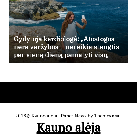
Gydytoja kardiologė: „Atostogos
nėra varžybos – nereikia stengtis
per vieną dieną pamatyti visų
lankytinų vietų“
2018© Kauno alėja
|
Paper News
by
Themeansar
.
Kauno alėja