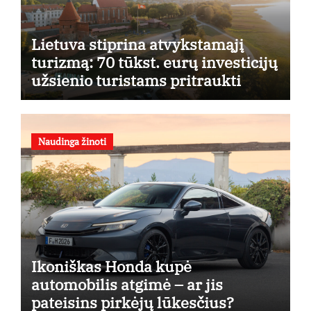
Lietuva stiprina atvykstamąjį
turizmą: 70 tūkst. eurų investicijų
užsienio turistams pritraukti
Naudinga žinoti
Ikoniškas Honda kupė
automobilis atgimė – ar jis
pateisins pirkėjų lūkesčius?