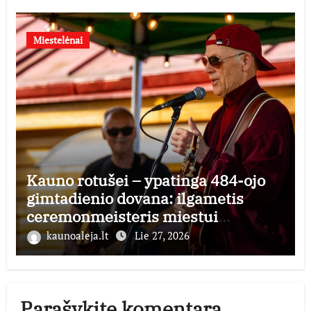
Miestelėnai
Kauno rotušei – ypatinga 484-ojo
gimtadienio dovana: ilgametis
ceremonmeisteris miestui
perduoda dešimtmečius kauptą
kaunoaleja.lt
Lie 27, 2026
istorijos kolekciją
Parašykite komentarą