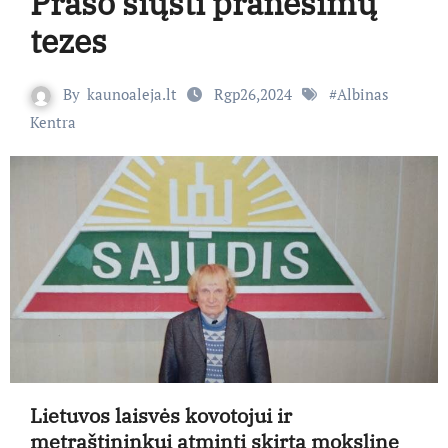
Prašo siųsti pranešimų
tezes
By
kaunoaleja.lt
Rgp26,2024
#
Albinas
Kentra
Lietuvos laisvės kovotojui ir
metraštininkui atminti skirtą mokslinę