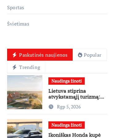
Sportas
Švietimas
Paskutinės naujienos
Popular
Trending
Naudinga žinoti
Lietuva stiprina
atvykstamąjį turizmą:
70 tūkst. eurų investicijų
Rgp 5, 2026
užsienio turistams
pritraukti
Naudinga žinoti
Ikoniškas Honda kupė