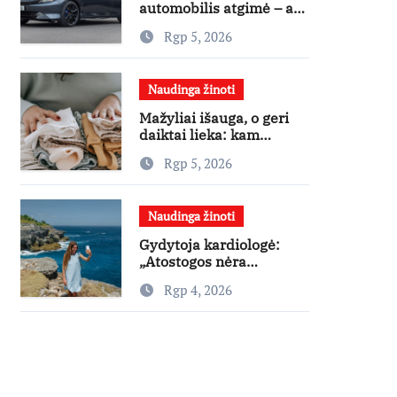
automobilis atgimė – ar
jis pateisins pirkėjų
Rgp 5, 2026
lūkesčius?
Naudinga žinoti
Mažyliai išauga, o geri
daiktai lieka: kam
paaukoti jie gali būti
Rgp 5, 2026
aukso vertės?
Naudinga žinoti
Gydytoja kardiologė:
„Atostogos nėra
varžybos – nereikia
Rgp 4, 2026
stengtis per vieną dieną
pamatyti visų lankytinų
vietų“