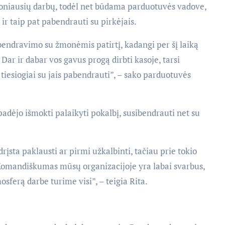
oniausių darbų, todėl net būdama parduotuvės vadove,
ir taip pat pabendrauti su pirkėjais.
ę bendravimo su žmonėmis patirtį, kadangi per šį laiką
Dar ir dabar vos gavus progą dirbti kasoje, tarsi
iesiogiai su jais pabendrauti”, – sako parduotuvės
adėjo išmokti palaikyti pokalbį, susibendrauti net su
rįsta paklausti ar pirmi užkalbinti, tačiau prie tokio
. Komandiškumas mūsų organizacijoje yra labai svarbus,
sferą darbe turime visi”, – teigia Rita.