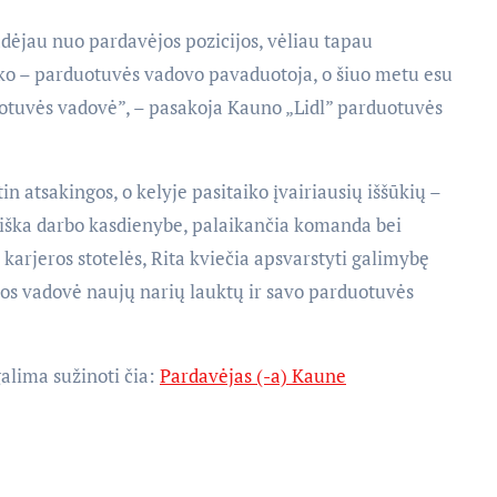
radėjau nuo pardavėjos pozicijos, vėliau tapau
iko – parduotuvės vadovo pavaduotoja, o šiuo metu esu
uotuvės vadovė”, – pasakoja Kauno „Lidl” parduotuvės
in atsakingos, o kelyje pasitaiko įvairiausių iššūkių –
amiška darbo kasdienybe, palaikančia komanda bei
arjeros stotelės, Rita kviečia apsvarstyti galimybę
dos vadovė naujų narių lauktų ir savo parduotuvės
alima sužinoti čia:
Pardavėjas (-a) Kaune