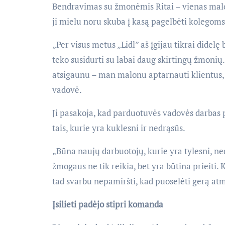
Bendravimas su žmonėmis Ritai – vienas mal
ji mielu noru skuba į kasą pagelbėti kolegoms 
„Per visus metus „Lidl” aš įgijau tikrai didel
teko susidurti su labai daug skirtingų žmonių. 
atsigaunu – man malonu aptarnauti klientus, t
vadovė.
Ji pasakoja, kad parduotuvės vadovės darbas p
tais, kurie yra kuklesni ir nedrąsūs.
„Būna naujų darbuotojų, kurie yra tylesni, ned
žmogaus ne tik reikia, bet yra būtina prieiti
tad svarbu nepamiršti, kad puoselėti gerą atmo
Įsilieti padėjo stipri komanda