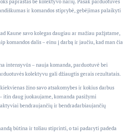
 toks paprastas be kolektyvo narių. Pasak parduotuvės
mandiškumas ir komandos stiprybė, gebėjimas palaikyti
, kad Kaune savo kolegas daugiau ar mažiau pažįstame,
ip komandos dalis – einu į darbą ir jaučiu, kad man čia
gana intensyvūs – nauja komanda, parduotuvė bei
arduotuvės kolektyvu gali džiaugtis gerais rezultatais.
 kiekvienas žino savo atsakomybes ir kokius darbus
ame – itin daug juokaujame, komanda pasižymi
 aktyviai bendraujančių ir bendradarbiaujančių
ndą būtina ir toliau stiprinti, o tai padaryti padeda