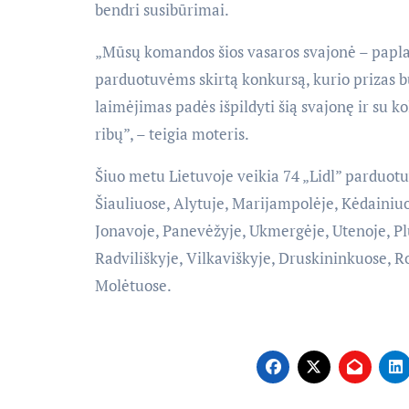
bendri susibūrimai.
„Mūsų komandos šios vasaros svajonė – papla
parduotuvėms skirtą konkursą, kurio prizas 
laimėjimas padės išpildyti šią svajonę ir su k
ribų”, – teigia moteris.
Šiuo metu Lietuvoje veikia 74 „Lidl” parduotu
Šiauliuose, Alytuje, Marijampolėje, Kėdainiuo
Jonavoje, Panevėžyje, Ukmergėje, Utenoje, Plu
Radviliškyje, Vilkaviškyje, Druskininkuose, 
Molėtuose.