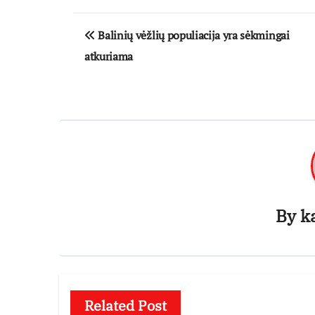
Navigacija
Balinių vėžlių populiacija yra sėkmingai
tarp
atkuriama
įrašų
By
k
Related Post