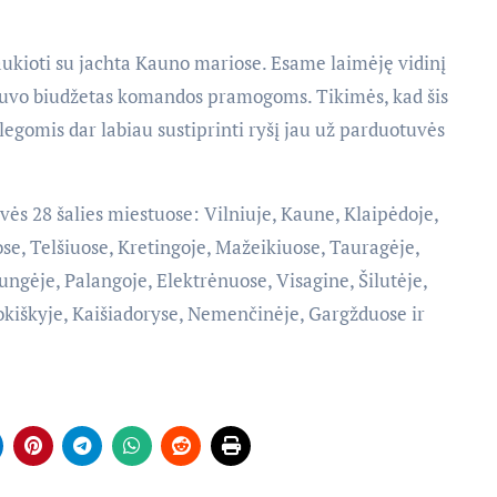
ukioti su jachta Kauno mariose. Esame laimėję vidinį
buvo biudžetas komandos pramogoms. Tikimės, kad šis
olegomis dar labiau sustiprinti ryšį jau už parduotuvės
vės 28 šalies miestuose: Vilniuje, Kaune, Klaipėdoje,
se, Telšiuose, Kretingoje, Mažeikiuose, Tauragėje,
ngėje, Palangoje, Elektrėnuose, Visagine, Šilutėje,
Rokiškyje, Kaišiadoryse, Nemenčinėje, Gargžduose ir