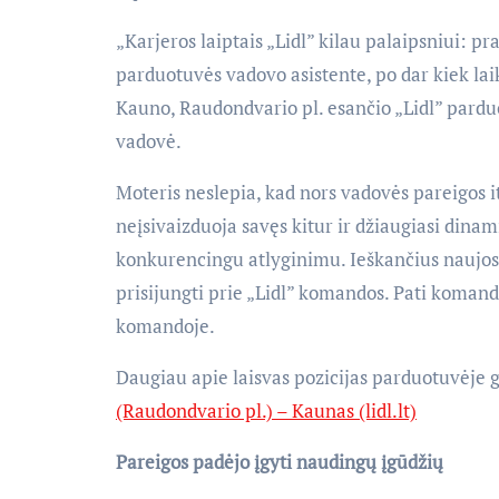
„Karjeros laiptais „Lidl” kilau palaipsniui: p
parduotuvės vadovo asistente, po dar kiek la
Kauno, Raudondvario pl. esančio „Lidl” pard
vadovė.
Moteris neslepia, kad nors vadovės pareigos it
neįsivaizduoja savęs kitur ir džiaugiasi din
konkurencingu atlyginimu. Ieškančius naujos k
prisijungti prie „Lidl” komandos. Pati koman
komandoje.
Daugiau apie laisvas pozicijas parduotuvėje g
(Raudondvario pl.) – Kaunas (lidl.lt)
Pareigos padėjo įgyti naudingų įgūdžių