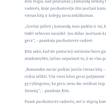
Rita teigia, kad įsiliejimas į komandą nebūtų
vadovės, šioje parduotuvėje itin jaučiasi ko
vienas kitą ir kolegų savarankiškumas.
„Greitai įsilieti į komandą man padėjo ir tai
todėl nebuvau naujokė. Jau dabar jaučiuosi ka
gera”, – pasakoja parduotuvės vadovė.
Rita sako, kad šie pastarieji mėnesiai buvo 
atsakomybės, tačiau nepaisant to, ji su visu p
„Komandos nariai puikiai jaučia vienas kitą –
reikia atlikti. Visi vieni kitus gerai pažįst
gyvybingumu, ko gero, nesu dar sutikusi taip
žmonių”, – pasakoja Rita.
Pasak parduotuvės vadovės, net ir stiprią koma