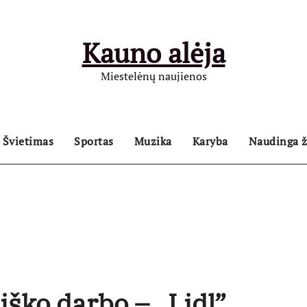
Kauno alėja
Miestelėnų naujienos
Švietimas
Sportas
Muzika
Karyba
Naudinga ž
ško darbo – „Lidl”