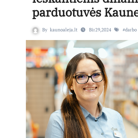
parduotuvės Kaun
By
kaunoaleja.lt
Bir29,2024
#
darbo