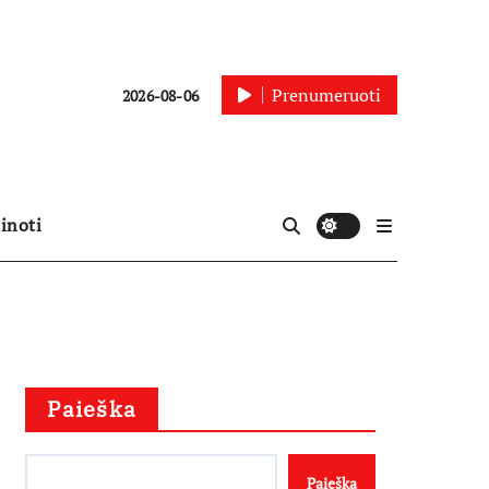
Prenumeruoti
2026-08-06
inoti
Paieška
Paieška