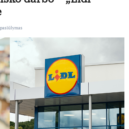
e
 pasiūlymas