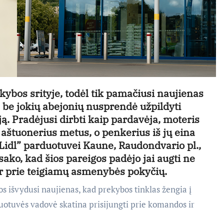
kybos srityje, todėl tik pamačiusi naujienas
, be jokių abejonių nusprendė užpildyti
iją. Pradėjusi dirbti kaip pardavėja, moteris
 aštuonerius metus, o penkerius iš jų eina
idl” parduotuvei Kaune, Raudondvario pl.,
sako, kad šios pareigos padėjo jai augti ne
o ir prie teigiamų asmenybės pokyčių.
vos išvydusi naujienas, kad prekybos tinklas žengia į
duotuvės vadovė skatina prisijungti prie komandos ir