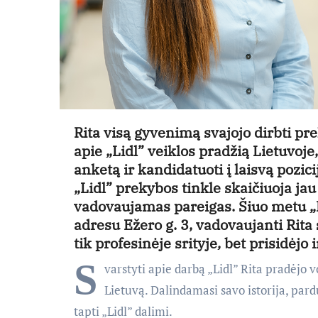
Rita visą gyvenimą svajojo dirbti pre
apie „Lidl” veiklos pradžią Lietuvoje
anketą ir kandidatuoti į laisvą pozic
„Lidl” prekybos tinkle skaičiuoja jau
vadovaujamas pareigas. Šiuo metu „L
adresu Ežero g. 3, vadovaujanti Rita 
tik profesinėje srityje, bet prisidėj
S
varstyti apie darbą „Lidl” Rita pradėjo 
Lietuvą. Dalindamasi savo istorija, par
tapti „Lidl” dalimi.