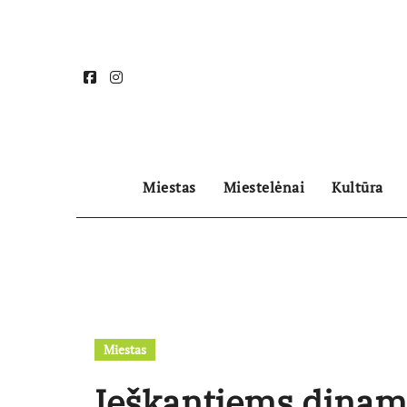
Skip
to
content
Miestas
Miestelėnai
Kultūra
Miestas
Ieškantiems dinami