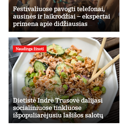
Festivaliuose pavogti telefonai,
ausinės ir laikrodžiai – ekspertai
primena apie didžiausias
finansines rizikas
Naudinga žinoti
Dietistė Indrė Trusovė dalijasi
socialiniuose tinkluose
išpopuliarėjusiu lašišos salotų
receptu