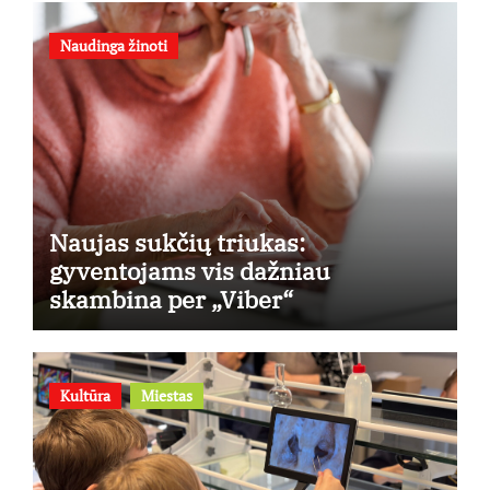
Naudinga žinoti
Naujas sukčių triukas:
gyventojams vis dažniau
skambina per „Viber“
Kultūra
Miestas