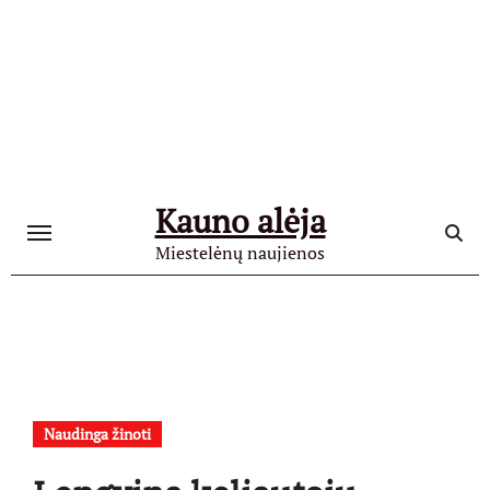
Skip
to
content
Kauno alėja
Miestelėnų naujienos
Naudinga žinoti