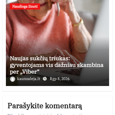
Naudinga žinoti
Naujas sukčių triukas:
gyventojams vis dažniau skambina
per „Viber“
kaunoaleja.lt
Rgp 8, 2026
Parašykite komentarą