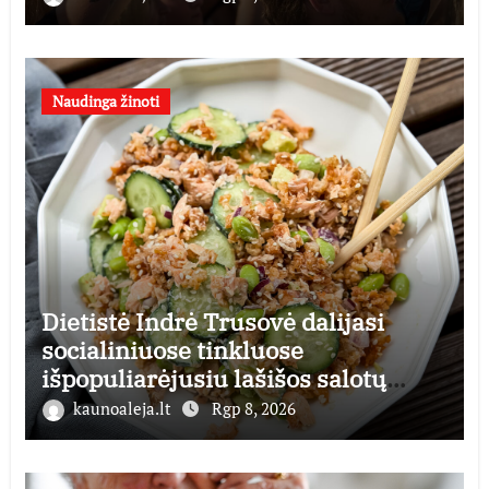
Naudinga žinoti
Dietistė Indrė Trusovė dalijasi
socialiniuose tinkluose
išpopuliarėjusiu lašišos salotų
receptu
kaunoaleja.lt
Rgp 8, 2026