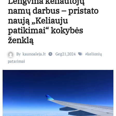
Lengvina keliautojų
namų darbus – pristato
naują „Keliauju
patikimai“ kokybės
ženklą
By
kaunoaleja.lt
Geg21,2024
#
kelionių
patarimai