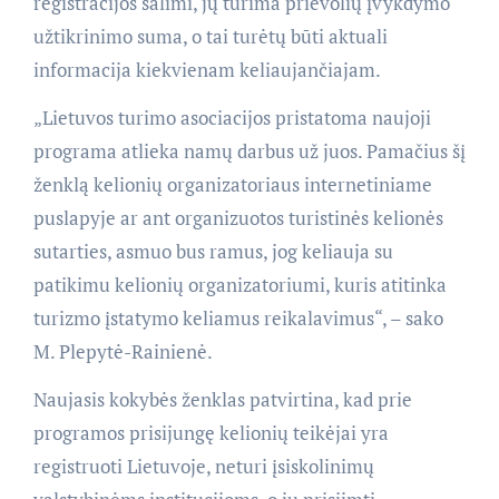
registracijos šalimi, jų turima prievolių įvykdymo
užtikrinimo suma, o tai turėtų būti aktuali
informacija kiekvienam keliaujančiajam.
„Lietuvos turimo asociacijos pristatoma naujoji
programa atlieka namų darbus už juos. Pamačius šį
ženklą kelionių organizatoriaus internetiniame
puslapyje ar ant organizuotos turistinės kelionės
sutarties, asmuo bus ramus, jog keliauja su
patikimu kelionių organizatoriumi, kuris atitinka
turizmo įstatymo keliamus reikalavimus“, – sako
M. Plepytė-Rainienė.
Naujasis kokybės ženklas patvirtina, kad prie
programos prisijungę kelionių teikėjai yra
registruoti Lietuvoje, neturi įsiskolinimų