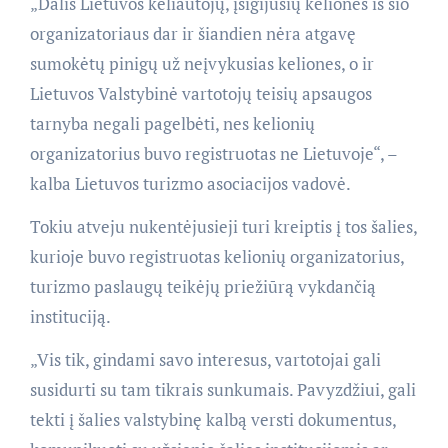
„Dalis Lietuvos keliautojų, įsigijusių keliones iš šio
organizatoriaus dar ir šiandien nėra atgavę
sumokėtų pinigų už neįvykusias keliones, o ir
Lietuvos Valstybinė vartotojų teisių apsaugos
tarnyba negali pagelbėti, nes kelionių
organizatorius buvo registruotas ne Lietuvoje“, –
kalba Lietuvos turizmo asociacijos vadovė.
Tokiu atveju nukentėjusieji turi kreiptis į tos šalies,
kurioje buvo registruotas kelionių organizatorius,
turizmo paslaugų teikėjų priežiūrą vykdančią
instituciją.
„Vis tik, gindami savo interesus, vartotojai gali
susidurti su tam tikrais sunkumais. Pavyzdžiui, gali
tekti į šalies valstybinę kalbą versti dokumentus,