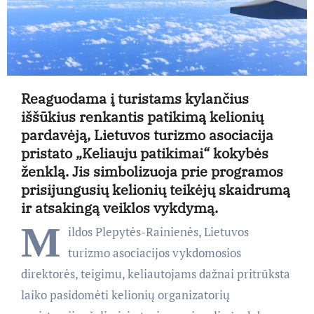
Reaguodama į turistams kylančius
iššūkius renkantis patikimą kelionių
pardavėją, Lietuvos turizmo asociacija
pristato „Keliauju patikimai“ kokybės
ženklą. Jis simbolizuoja prie programos
prisijungusių kelionių teikėjų skaidrumą
ir atsakingą veiklos vykdymą.
M
ildos Plepytės-Rainienės, Lietuvos
turizmo asociacijos vykdomosios
direktorės, teigimu, keliautojams dažnai pritrūksta
laiko pasidomėti kelionių organizatorių