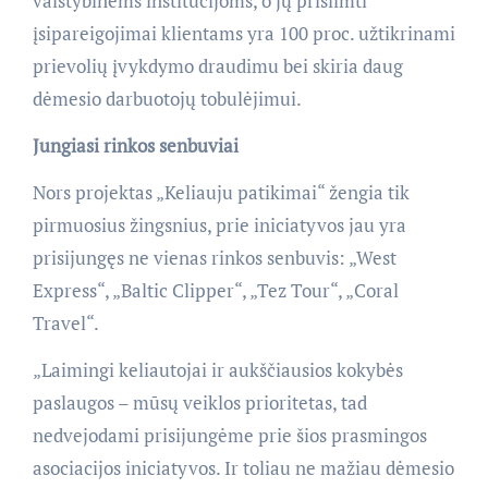
valstybinėms institucijoms, o jų prisiimti
įsipareigojimai klientams yra 100 proc. užtikrinami
prievolių įvykdymo draudimu bei skiria daug
dėmesio darbuotojų tobulėjimui.
Jungiasi rinkos senbuviai
Nors projektas „Keliauju patikimai“ žengia tik
pirmuosius žingsnius, prie iniciatyvos jau yra
prisijungęs ne vienas rinkos senbuvis: „West
Express“, „Baltic Clipper“, „Tez Tour“, „Coral
Travel“.
„Laimingi keliautojai ir aukščiausios kokybės
paslaugos – mūsų veiklos prioritetas, tad
nedvejodami prisijungėme prie šios prasmingos
asociacijos iniciatyvos. Ir toliau ne mažiau dėmesio