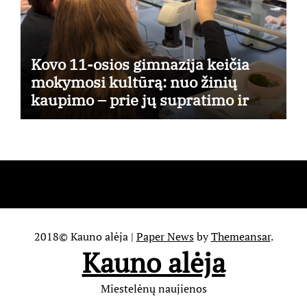
Kovo 11-osios gimnazija keičia
mokymosi kultūrą: nuo žinių
kaupimo – prie jų supratimo ir
taikymo
2018© Kauno alėja
|
Paper News
by
Themeansar
.
Kauno alėja
Miestelėnų naujienos