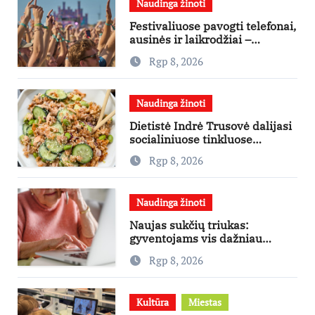
Naudinga žinoti
Festivaliuose pavogti telefonai,
ausinės ir laikrodžiai –
ekspertai primena apie
Rgp 8, 2026
didžiausias finansines rizikas
Naudinga žinoti
Dietistė Indrė Trusovė dalijasi
socialiniuose tinkluose
išpopuliarėjusiu lašišos salotų
Rgp 8, 2026
receptu
Naudinga žinoti
Naujas sukčių triukas:
gyventojams vis dažniau
skambina per „Viber“
Rgp 8, 2026
Kultūra
Miestas