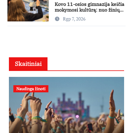
Kovo 11-osios gimnazija keičia
mokymosi kultūrą: nuo žinių
kaupimo – prie jų supratimo ir
Rgp 7, 2026
taikymo
Skaitiniai
Naudinga žinoti