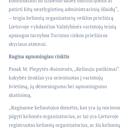
komunikuoti su užsienio šalies institucijomis ar
patirti kitų neatlygintinų administracinių išlaidų“,
– teigia kelionių organizatorių veiklos priežiūrą
Lietuvoje vykdančios Valstybinės vartotojų teisių
apsaugos tarnybos Turizmo rinkos priežiūros
skyriaus atstovai.
Ragina sąmoningiau rinktis
Pasak M. Plepytės-Rainienės, „Keliauju patikimai“
kokybės ženklas yra orientuotas į vartotojų
švietimą, jų dėmesingumo bei sąmoningumo
skatinimą.
„Raginame keliautojus domėtis, kas yra jų norimos
įsigyti kelionės organizatorius, ar tai yra Lietuvoje
registruotas kelionių organizatorius, ar šis kelionių