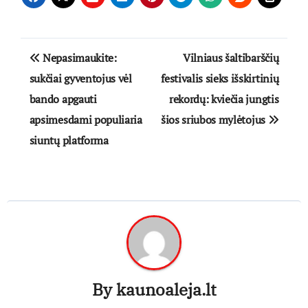
Navigacija
Nepasimaukite:
Vilniaus šaltibarščių
tarp
sukčiai gyventojus vėl
festivalis sieks išskirtinių
bando apgauti
rekordų: kviečia jungtis
įrašų
apsimesdami populiaria
šios sriubos mylėtojus
siuntų platforma
By
kaunoaleja.lt