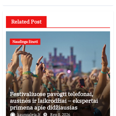
Related Post
Naudinga žinoti
Festivaliuose pavogti telefonai,
ausinės ir laikrodžiai – ekspertai
primena apie didžiausias
finansines rizikas
kaunoaleja.lt
Rgp 8, 2026