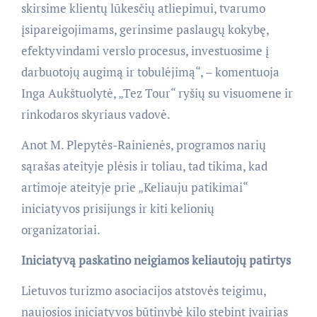
skirsime klientų lūkesčių atliepimui, tvarumo
įsipareigojimams, gerinsime paslaugų kokybę,
efektyvindami verslo procesus, investuosime į
darbuotojų augimą ir tobulėjimą“, – komentuoja
Inga Aukštuolytė, „Tez Tour“ ryšių su visuomene ir
rinkodaros skyriaus vadovė.
Anot M. Plepytės-Rainienės, programos narių
sąrašas ateityje plėsis ir toliau, tad tikima, kad
artimoje ateityje prie „Keliauju patikimai“
iniciatyvos prisijungs ir kiti kelionių
organizatoriai.
Iniciatyvą paskatino neigiamos keliautojų patirtys
Lietuvos turizmo asociacijos atstovės teigimu,
naujosios iniciatyvos būtinybė kilo stebint įvairias