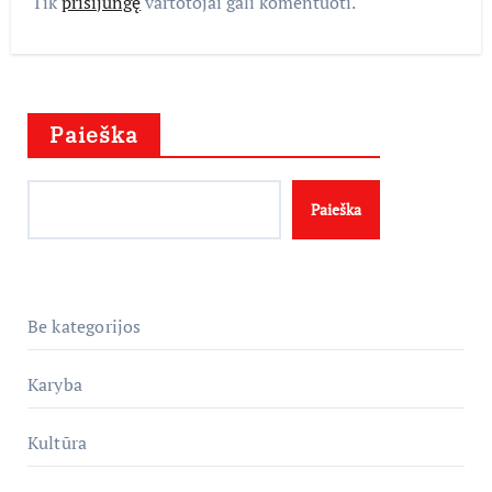
Tik
prisijungę
vartotojai gali komentuoti.
Paieška
Paieška
Be kategorijos
Karyba
Kultūra