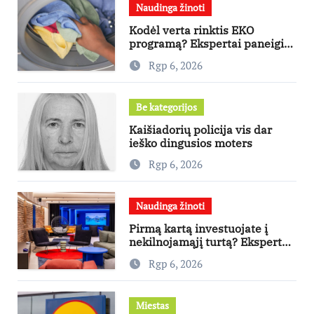
Naudinga žinoti
Kodėl verta rinktis EKO
programą? Ekspertai paneigia
dažniausius mitus
Rgp 6, 2026
Be kategorijos
Kaišiadorių policija vis dar
ieško dingusios moters
Rgp 6, 2026
Naudinga žinoti
Pirmą kartą investuojate į
nekilnojamąjį turtą? Ekspertas
pataria, kaip pasirinkti būstą,
Rgp 6, 2026
kuris generuos grąžą
Miestas