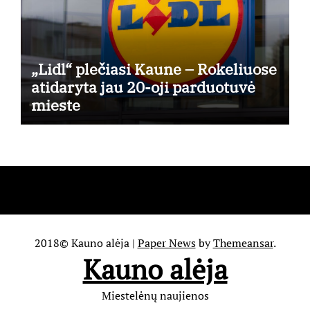
„Lidl“ plečiasi Kaune – Rokeliuose
atidaryta jau 20-oji parduotuvė
mieste
2018© Kauno alėja
|
Paper News
by
Themeansar
.
Kauno alėja
Miestelėnų naujienos