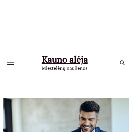
Skip
to
content
Kauno alėja
Miestelėnų naujienos