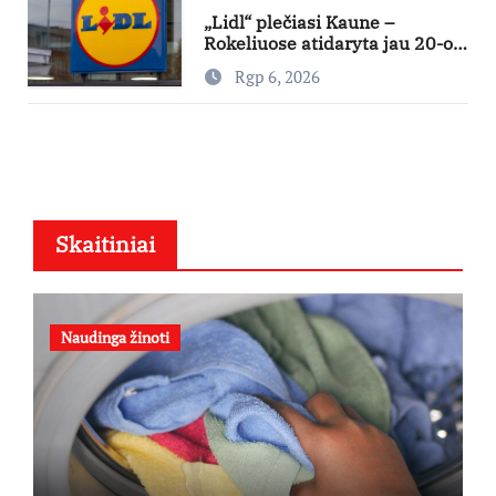
„Lidl“ plečiasi Kaune –
Rokeliuose atidaryta jau 20-oji
parduotuvė mieste
Rgp 6, 2026
Skaitiniai
Naudinga žinoti