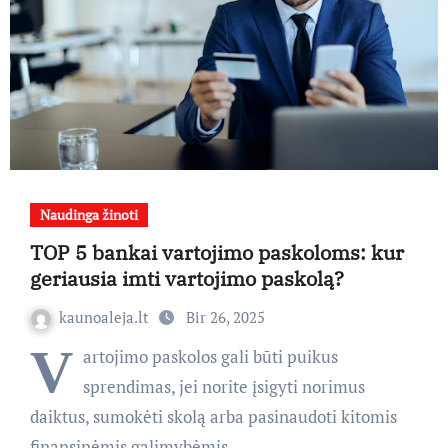
Naudinga žinoti
TOP 5 bankai vartojimo paskoloms: kur
geriausia imti vartojimo paskolą?
kaunoaleja.lt
Bir 26, 2025
V
artojimo paskolos gali būti puikus
sprendimas, jei norite įsigyti norimus
daiktus, sumokėti skolą arba pasinaudoti kitomis
finansinėmis galimybėmis.…