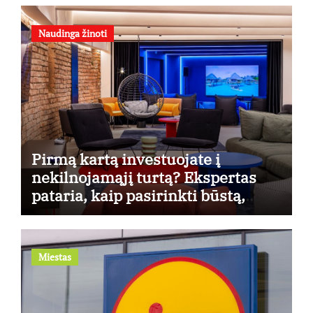
Naudinga žinoti
Pirmą kartą investuojate į
nekilnojamąjį turtą? Ekspertas
pataria, kaip pasirinkti būstą,
kuris generuos grąžą
Miestas