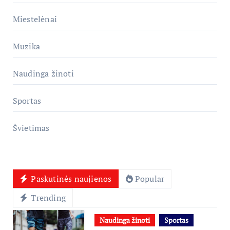
Miestelėnai
Muzika
Naudinga žinoti
Sportas
Švietimas
Paskutinės naujienos
Popular
Trending
Naudinga žinoti
Sportas