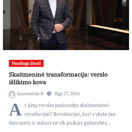
Naudinga žinoti
Skaitmeninė transformacija: verslo
išlikimo kova
kaunoaleja.lt
Rgp 27, 2024
A
r jūsų verslas pasiruošęs skaitmeninei
revoliucijai? Revoliucijai, kuri vyksta jau
šiuo metu ir sukurs ne tik puikias galimybes…