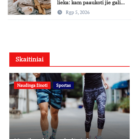
lieka: kam paaukoti jie gali
būti aukso vertės?
Rgp 5, 2026
Skaitiniai
Naudinga žinoti
Sportas