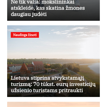
Ne tik valia: mokslininkai
atskleidė, kas skatina žmones
daugiau judėti
Naudinga žinoti
Lietuva stiprina atvykstamąjį
turizmą: 70 tūkst. eurų investicijų
užsienio turistams pritraukti