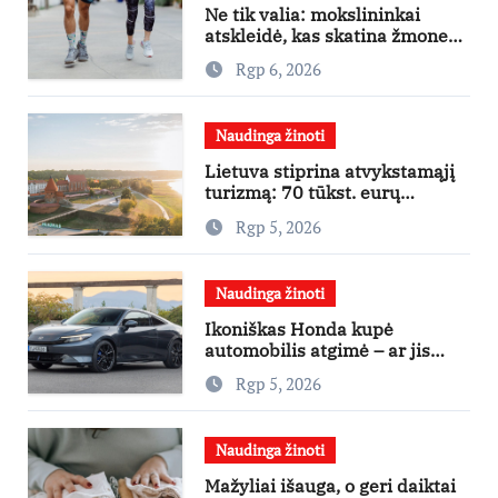
Ne tik valia: mokslininkai
atskleidė, kas skatina žmones
daugiau judėti
Rgp 6, 2026
Naudinga žinoti
Lietuva stiprina atvykstamąjį
turizmą: 70 tūkst. eurų
investicijų užsienio turistams
Rgp 5, 2026
pritraukti
Naudinga žinoti
Ikoniškas Honda kupė
automobilis atgimė – ar jis
pateisins pirkėjų lūkesčius?
Rgp 5, 2026
Naudinga žinoti
Mažyliai išauga, o geri daiktai