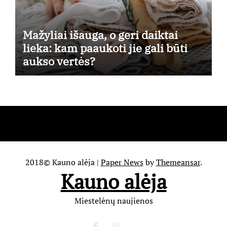
Mažyliai išauga, o geri daiktai
lieka: kam paaukoti jie gali būti
aukso vertės?
2018© Kauno alėja
|
Paper News
by
Themeansar
.
Kauno alėja
Miestelėnų naujienos