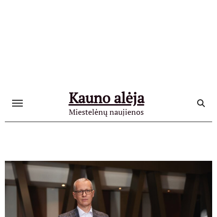
Skip
to
content
Kauno alėja
Miestelėnų naujienos