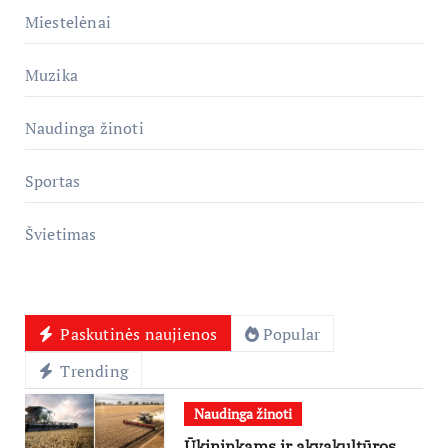
Miestelėnai
Muzika
Naudinga žinoti
Sportas
Švietimas
Paskutinės naujienos
Popular
Trending
Naudinga žinoti
Ūkininkams ir akvakultūros