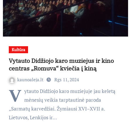
Kultūra
Vytauto Didžiojo karo muziejus ir kino
centras „Romuva“ kviečia į kiną
kaunoaleja.lt
Rgs 11, 2024
V
ytauto Didžiojo karo muziejuje jau keletą
mėnesių veikia tarptautinė paroda
„Sarmatų karvedžiai. Žymiausi XVI–XVII a.
Lietuvos, Lenkijos ir…