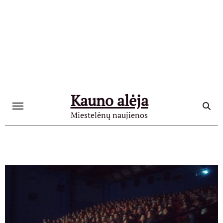
Skip
to
content
Kauno alėja
Miestelėnų naujienos