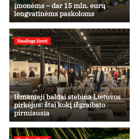
įmonėms – dar 15 mln. eurų
lengvatinėms paskoloms
Naudinga žinoti
Išmanieji baldai stebina Lietuvos
pirkėjus: štai kokį išgraibsto
pirmiausia