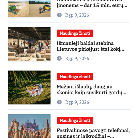
įmonėms – dar 15 mln. eurų
lengvatinėms paskoloms
Rgp 9, 2026
Naudinga žinoti
Išmanieji baldai stebina
Lietuvos pirkėjus: štai kokį
išgraibsto pirmiausia
Rgp 9, 2026
Naudinga žinoti
Mažiau išlaidų, daugiau
skonio: kaip susikurti gardų
pikniką iš vos kelių produktų
Rgp 9, 2026
Naudinga žinoti
Festivaliuose pavogti telefonai,
ausinės ir laikrodžiai –