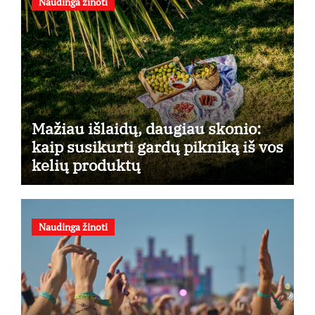
Naudinga žinoti
Mažiau išlaidų, daugiau skonio:
kaip susikurti gardų pikniką iš vos
kelių produktų
Naudinga žinoti