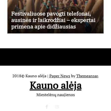
Festivaliuose pavogti telefonai,
ausinės ir laikrodžiai – ekspertai
primena apie didžiausias
finansines rizikas
2018© Kauno alėja
|
Paper News
by
Themeansar
.
Kauno alėja
Miestelėnų naujienos