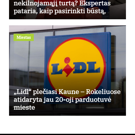
nekilnojamąjį turtą? Ekspertas
pataria, kaip pasirinkti būstą,
kuris generuos grąžą
Miestas
„Lidl“ plečiasi Kaune – Rokeliuose
atidaryta jau 20-oji parduotuvė
mieste