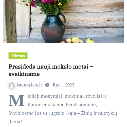
Miestas
Prasideda nauji mokslo metai –
sveikiname
kaunoaleja.lt
Rgs 1, 2025
M
ielieji mokytojai, mokiniai, tėveliai ir
Kauno edukacinė bendruomene,
Sveikiname Jus su rugsėjo 1‑ąja – Žinių ir nuotykių
diena!…