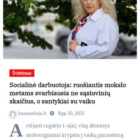
Švietimas
Socialinė darbuotoja: ruošiantis mokslo
metams svarbiausia ne sąsiuvinių
skaičius, o santykiai su vaiku
kaunoaleja.lt
Rgp 30, 2025
A
rtėjant rugsėjo 1-ajai, visų dėmesys
neišvengiamai krypsta į vaikų paruošimą