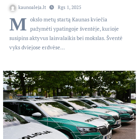
kaunoaleja.lt
Rgs 1, 2025
M
okslo metų startą Kaunas kviečia
pažymėti ypatingoje šventėje, kurioje
susipins aktyvus laisvalaikis bei mokslas. Šventė
vyks dviejose erdvėse…