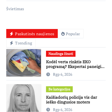
Švietimas
Paskutinės naujienos
Popular
Trending
Naudinga žinoti
Kodėl verta rinktis EKO
programą? Ekspertai paneigia
dažniausius mitus
Rgp 6, 2026
Be kategorijos
Kaišiadorių policija vis dar
ieško dingusios moters
Rgp 6, 2026