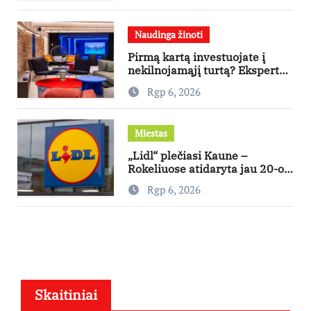
Naudinga žinoti
Pirmą kartą investuojate į
nekilnojamąjį turtą? Ekspertas
pataria, kaip pasirinkti būstą,
Rgp 6, 2026
kuris generuos grąžą
Miestas
„Lidl“ plečiasi Kaune –
Rokeliuose atidaryta jau 20-oji
parduotuvė mieste
Rgp 6, 2026
Skaitiniai