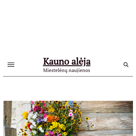
Skip
to
content
Kauno alėja
Miestelėnų naujienos