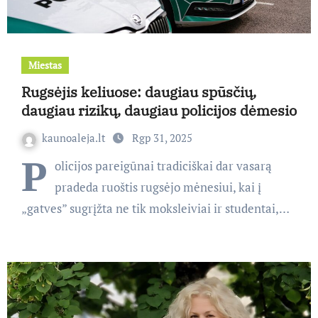
Miestas
Rugsėjis keliuose: daugiau spūsčių,
daugiau rizikų, daugiau policijos dėmesio
kaunoaleja.lt
Rgp 31, 2025
P
olicijos pareigūnai tradiciškai dar vasarą
pradeda ruoštis rugsėjo mėnesiui, kai į
„gatves” sugrįžta ne tik moksleiviai ir studentai,…