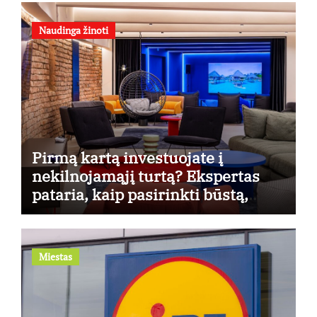
Naudinga žinoti
Pirmą kartą investuojate į
nekilnojamąjį turtą? Ekspertas
pataria, kaip pasirinkti būstą,
kuris generuos grąžą
Miestas