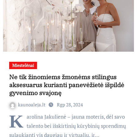
Miestelėnai
Ne tik žinomiems žmonėms stilingus
aksesuarus kurianti panevėžietė išpildė
gyvenimo svajonę
kaunoaleja.lt
Rgp 28, 2024
K
arolina Jakulienė – jauna moteris, dėl savo
talento bei išskirtinių kūrybinių sprendimų
sulaukianti vis daugiau ir virtualių, ir…