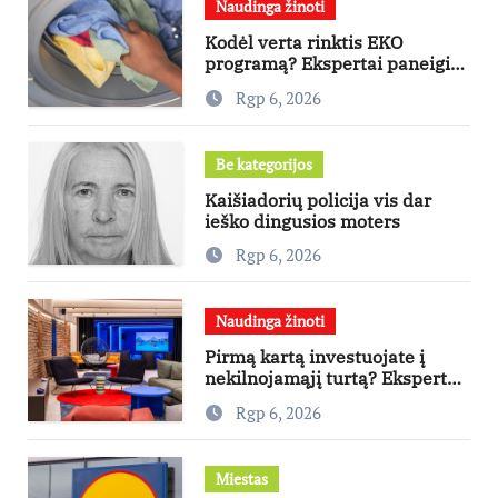
Naudinga žinoti
Kodėl verta rinktis EKO
programą? Ekspertai paneigia
dažniausius mitus
Rgp 6, 2026
Be kategorijos
Kaišiadorių policija vis dar
ieško dingusios moters
Rgp 6, 2026
Naudinga žinoti
Pirmą kartą investuojate į
nekilnojamąjį turtą? Ekspertas
pataria, kaip pasirinkti būstą,
Rgp 6, 2026
kuris generuos grąžą
Miestas