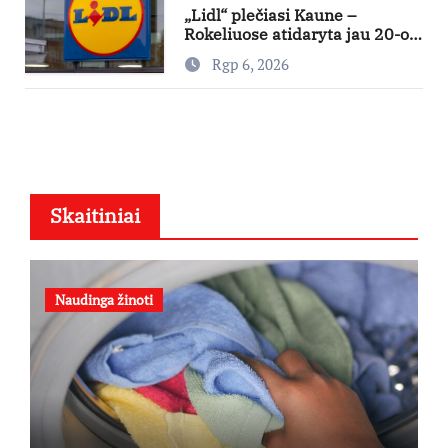
„Lidl“ plečiasi Kaune –
Rokeliuose atidaryta jau 20-oji
parduotuvė mieste
Rgp 6, 2026
Skaitiniai
Naudinga žinoti