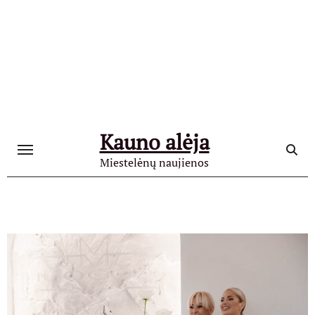
Skip
to
content
Kauno alėja
Miestelėnų naujienos