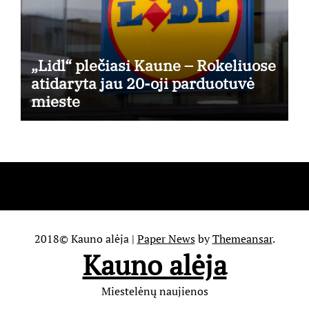
„Lidl“ plečiasi Kaune – Rokeliuose
atidaryta jau 20-oji parduotuvė
mieste
2018© Kauno alėja
|
Paper News
by
Themeansar
.
Kauno alėja
Miestelėnų naujienos