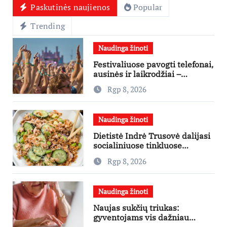
Paskutinės naujienos
Popular
Trending
Naudinga žinoti
Festivaliuose pavogti telefonai,
ausinės ir laikrodžiai –
ekspertai primena apie
Rgp 8, 2026
didžiausias finansines rizikas
Naudinga žinoti
Dietistė Indrė Trusovė dalijasi
socialiniuose tinkluose
išpopuliarėjusiu lašišos salotų
Rgp 8, 2026
receptu
Naudinga žinoti
Naujas sukčių triukas:
gyventojams vis dažniau
skambina per „Viber“