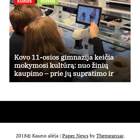
Kultūra
Miestas
Kovo 11-osios gimnazija keičia
mokymosi kultūrą: nuo žinių
kaupimo – prie jų supratimo ir
taikymo
2018© Kauno alėja
|
Paper News
by
Themeansar
.