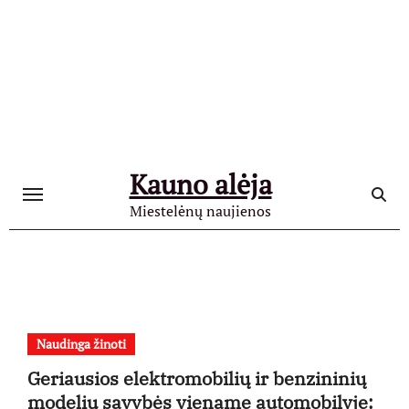
Skip
to
content
Kauno alėja
Miestelėnų naujienos
Naudinga žinoti
Geriausios elektromobilių ir benzininių
modelių savybės viename automobilyje: