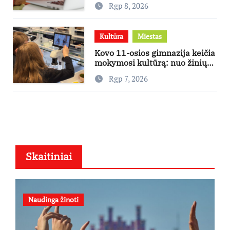
Rgp 8, 2026
Kultūra
Miestas
Kovo 11-osios gimnazija keičia
mokymosi kultūrą: nuo žinių
kaupimo – prie jų supratimo ir
Rgp 7, 2026
taikymo
Skaitiniai
Naudinga žinoti