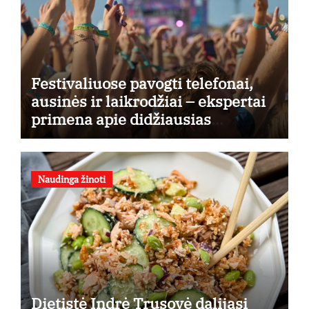
Festivaliuose pavogti telefonai,
ausinės ir laikrodžiai – ekspertai
primena apie didžiausias
finansines rizikas
Naudinga žinoti
Dietistė Indrė Trusovė dalijasi