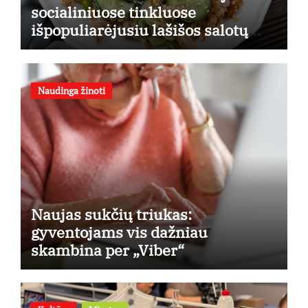
socialiniuose tinkluose
išpopuliarėjusiu lašišos salotų
receptu
Naudinga žinoti
Naujas sukčių triukas:
gyventojams vis dažniau
skambina per „Viber“