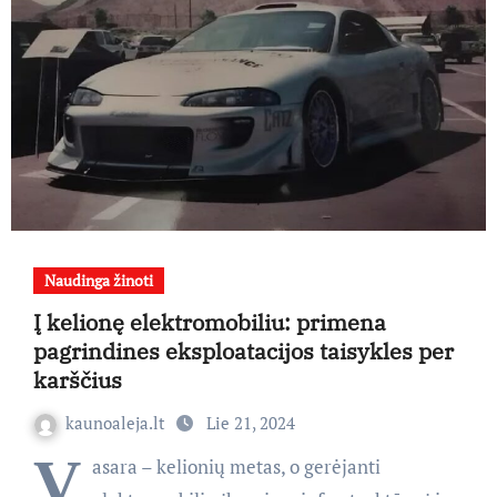
Naudinga žinoti
Į kelionę elektromobiliu: primena
pagrindines eksploatacijos taisykles per
karščius
kaunoaleja.lt
Lie 21, 2024
V
asara – kelionių metas, o gerėjanti