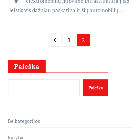
elektromobilių įkrovimo infrastruktūra į jas
leistis vis dažniau paskatina ir šių automobilių…
Įrašų
1
2
puslapiavimas
Paieška
Paieška
Be kategorijos
Karyba