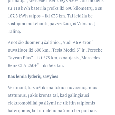
pirmauja „Mercedes-Benz EQS 450+“. Šis modelis
su 118 kWh baterija įveiks iki 690 kilometrų, o su
107,8 kWh talpos – iki 635 km. Tai leidžia be
sustojimo nukeliauti, pavyzdžiui, iš Vilniaus į
Taliną.
Anot šio duomenų šaltinio, „Audi A6 e-tron“
nuvažiuos iki 600 km, „Tesla Model S“ ir „Porsche
Taycan Plus“ – iki 575 km, o naujasis „Mercedes-
Benz CLA 250+“ – iki 565 km.
Kas lemia lyderių savybes
Vertinant, kas užtikrina tokius nuvažiuojamus
atstumus, į akis krenta tai, kad galingiausi
elektromobiliai pasižymi ne tik itin talpiomis
baterijomis, bet ir dideliu našumu bei puikiais