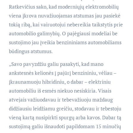
Ratkevičius sako, kad moderniųjų elektromobilių
viena įkrova nuvažiuojamas atstumas jau pasiekė
tokią ribą, kai vairuotojui nebereikia taikstytis prie
automobilio galimybių. O pajėgiausi modeliai be
sustojimo jau įveikia benzininiams automobiliams
būdingus atstumus.
„Savo pavyzdžiu galiu pasakyti, kad mano
ankstesnės kelionės į pajūrį benzininiu, vėliau –
įkraunamuoju hibridiniu, o dabar – elektriniu
automobiliu iš esmės niekuo nesiskiria. Visais
atvejais važiuodavau ir tebevažiuoju maždaug
didžiausiu leidžiamu greičiu, stodavau ir tebestoju
vieną kartą nusipirkti spurgų arba kavos. Dabar tą
sustojimą galiu išnaudoti papildomam 15 minučių