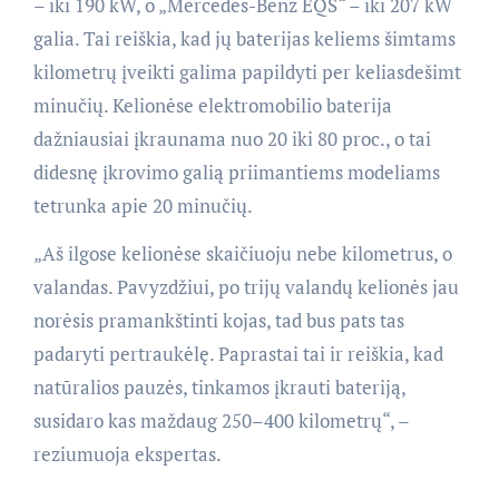
– iki 190 kW, o „Mercedes-Benz EQS“ – iki 207 kW
galia. Tai reiškia, kad jų baterijas keliems šimtams
kilometrų įveikti galima papildyti per keliasdešimt
minučių. Kelionėse elektromobilio baterija
dažniausiai įkraunama nuo 20 iki 80 proc., o tai
didesnę įkrovimo galią priimantiems modeliams
tetrunka apie 20 minučių.
„Aš ilgose kelionėse skaičiuoju nebe kilometrus, o
valandas. Pavyzdžiui, po trijų valandų kelionės jau
norėsis pramankštinti kojas, tad bus pats tas
padaryti pertraukėlę. Paprastai tai ir reiškia, kad
natūralios pauzės, tinkamos įkrauti bateriją,
susidaro kas maždaug 250–400 kilometrų“, –
reziumuoja ekspertas.