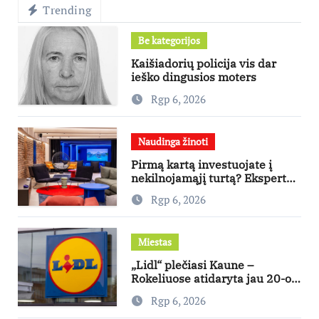
Trending
Be kategorijos
Kaišiadorių policija vis dar
ieško dingusios moters
Rgp 6, 2026
Naudinga žinoti
Pirmą kartą investuojate į
nekilnojamąjį turtą? Ekspertas
pataria, kaip pasirinkti būstą,
Rgp 6, 2026
kuris generuos grąžą
Miestas
„Lidl“ plečiasi Kaune –
Rokeliuose atidaryta jau 20-oji
parduotuvė mieste
Rgp 6, 2026