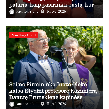
pataria, kaip pasirinkti būstą, kuris
generuos grąžą
kaunoaleja.lt
Rgp 6, 2026
Naudinga žinoti
Seimo Pirmininko Juozo Oleko
kalba išlydint profesorę Kazimierą
Danutę Prunskienę kapinėse
kaunoaleja.lt
Rgp 6, 2026