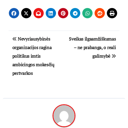
Navigacija
Nevyriausybinės
Sveikas ilgaamžiškumas
tarp
organizacijos ragina
– ne prabanga, o reali
politikus imtis
galimybė
įrašų
ambicingos mokesčių
pertvarkos