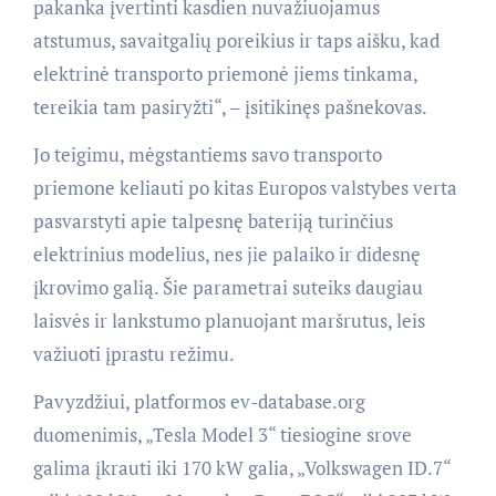
pakanka įvertinti kasdien nuvažiuojamus
atstumus, savaitgalių poreikius ir taps aišku, kad
elektrinė transporto priemonė jiems tinkama,
tereikia tam pasiryžti“, – įsitikinęs pašnekovas.
Jo teigimu, mėgstantiems savo transporto
priemone keliauti po kitas Europos valstybes verta
pasvarstyti apie talpesnę bateriją turinčius
elektrinius modelius, nes jie palaiko ir didesnę
įkrovimo galią. Šie parametrai suteiks daugiau
laisvės ir lankstumo planuojant maršrutus, leis
važiuoti įprastu režimu.
Pavyzdžiui, platformos ev-database.org
duomenimis, „Tesla Model 3“ tiesiogine srove
galima įkrauti iki 170 kW galia, „Volkswagen ID.7“