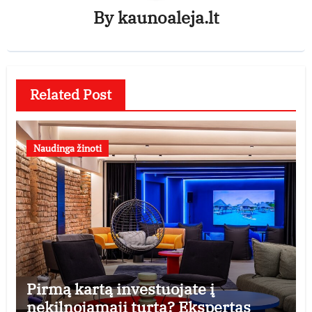
By
kaunoaleja.lt
Related Post
Naudinga žinoti
Pirmą kartą investuojate į
nekilnojamąjį turtą? Ekspertas