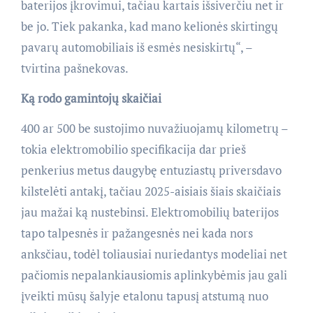
baterijos įkrovimui, tačiau kartais išsiverčiu net ir
be jo. Tiek pakanka, kad mano kelionės skirtingų
pavarų automobiliais iš esmės nesiskirtų“, –
tvirtina pašnekovas.
Ką rodo gamintojų skaičiai
400 ar 500 be sustojimo nuvažiuojamų kilometrų –
tokia elektromobilio specifikacija dar prieš
penkerius metus daugybę entuziastų priversdavo
kilstelėti antakį, tačiau 2025-aisiais šiais skaičiais
jau mažai ką nustebinsi. Elektromobilių baterijos
tapo talpesnės ir pažangesnės nei kada nors
anksčiau, todėl toliausiai nuriedantys modeliai net
pačiomis nepalankiausiomis aplinkybėmis jau gali
įveikti mūsų šalyje etalonu tapusį atstumą nuo