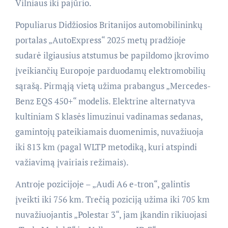
Vilniaus iki pajūrio.
Populiarus Didžiosios Britanijos automobilininkų
portalas „AutoExpress“ 2025 metų pradžioje
sudarė ilgiausius atstumus be papildomo įkrovimo
įveikiančių Europoje parduodamų elektromobilių
sąrašą. Pirmąją vietą užima prabangus „Mercedes-
Benz EQS 450+“ modelis. Elektrine alternatyva
kultiniam S klasės limuzinui vadinamas sedanas,
gamintojų pateikiamais duomenimis, nuvažiuoja
iki 813 km (pagal WLTP metodiką, kuri atspindi
važiavimą įvairiais režimais).
Antroje pozicijoje – „Audi A6 e-tron“, galintis
įveikti iki 756 km. Trečią poziciją užima iki 705 km
nuvažiuojantis „Polestar 3“, jam įkandin rikiuojasi