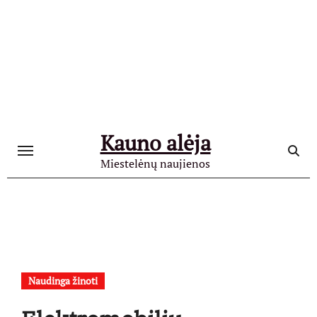
Skip
to
content
Kauno alėja
Miestelėnų naujienos
Naudinga žinoti