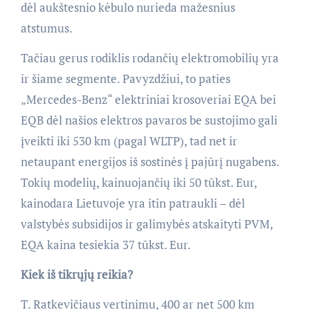
dėl aukštesnio kėbulo nurieda mažesnius
atstumus.
Tačiau gerus rodiklis rodančių elektromobilių yra
ir šiame segmente. Pavyzdžiui, to paties
„Mercedes-Benz“ elektriniai krosoveriai EQA bei
EQB dėl našios elektros pavaros be sustojimo gali
įveikti iki 530 km (pagal WLTP), tad net ir
netaupant energijos iš sostinės į pajūrį nugabens.
Tokių modelių, kainuojančių iki 50 tūkst. Eur,
kainodara Lietuvoje yra itin patraukli – dėl
valstybės subsidijos ir galimybės atskaityti PVM,
EQA kaina tesiekia 37 tūkst. Eur.
Kiek iš tikrųjų reikia?
T. Ratkevičiaus vertinimu, 400 ar net 500 km