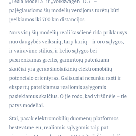
„Tesla Model 3“ ir „Volkswagen ID.7“ –
pajėgiausioms šių modelių versijoms turėtų būti
įveikiamos iki 700 km distancijos.
Nors visų šių modelių reali kasdienė rida priklausys
nuo daugybės veiksnių, tarp kurių – ir oro sąlygos,
ir vairavimo stilius, ir kelio sąlygos bei
pasirenkamas greitis, gamintojų pateikiami
skaičiai yra geras šiuolaikinių elektromobilių
potencialo orientyras. Galiausiai nesunku rasti ir
ekspertų pateikiamus realiomis sąlygomis
pasiekiamus skaičius. O jie rodo, kad viršūnėje – tie
patys modeliai.
Štai, pasak elektromobilių duomenų platformos
bestev4me.eu, realiomis sąlygomis taip pat