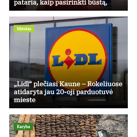
pataria, kaip pasirinkti būstą,
kuris generuos grąžą
Miestas
„Lidl“ plečiasi Kaune – Rokeliuose
atidaryta jau 20-oji parduotuvė
mieste
Karyba