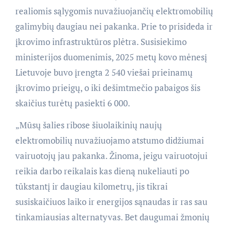
realiomis sąlygomis nuvažiuojančių elektromobilių
galimybių daugiau nei pakanka. Prie to prisideda ir
įkrovimo infrastruktūros plėtra. Susisiekimo
ministerijos duomenimis, 2025 metų kovo mėnesį
Lietuvoje buvo įrengta 2 540 viešai prieinamų
įkrovimo prieigų, o iki dešimtmečio pabaigos šis
skaičius turėtų pasiekti 6 000.
„Mūsų šalies ribose šiuolaikinių naujų
elektromobilių nuvažiuojamo atstumo didžiumai
vairuotojų jau pakanka. Žinoma, jeigu vairuotojui
reikia darbo reikalais kas dieną nukeliauti po
tūkstantį ir daugiau kilometrų, jis tikrai
susiskaičiuos laiko ir energijos sąnaudas ir ras sau
tinkamiausias alternatyvas. Bet daugumai žmonių