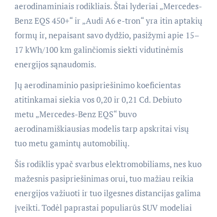
aerodinaminiais rodikliais. Štai lyderiai „Mercedes-
Benz EQS 450+“ ir „Audi A6 e-tron“ yra itin aptakių
formų ir, nepaisant savo dydžio, pasižymi apie 15–
17 kWh/100 km galinčiomis siekti vidutinėmis
energijos sąnaudomis.
Jų aerodinaminio pasipriešinimo koeficientas
atitinkamai siekia vos 0,20 ir 0,21 Cd. Debiuto
metu „Mercedes-Benz EQS“ buvo
aerodinamiškiausias modelis tarp apskritai visų
tuo metu gamintų automobilių.
Šis rodiklis ypač svarbus elektromobiliams, nes kuo
mažesnis pasipriešinimas orui, tuo mažiau reikia
energijos važiuoti ir tuo ilgesnes distancijas galima
įveikti. Todėl paprastai populiarūs SUV modeliai