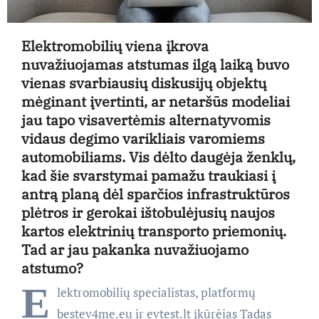
Elektromobilių viena įkrova
nuvažiuojamas atstumas ilgą laiką buvo
vienas svarbiausių diskusijų objektų
mėginant įvertinti, ar netaršūs modeliai
jau tapo visavertėmis alternatyvomis
vidaus degimo varikliais varomiems
automobiliams. Vis dėlto daugėja ženklų,
kad šie svarstymai pamažu traukiasi į
antrą planą dėl sparčios infrastruktūros
plėtros ir gerokai ištobulėjusių naujos
kartos elektrinių transporto priemonių.
Tad ar jau pakanka nuvažiuojamo
atstumo?
E
lektromobilių specialistas, platformų
bestev4me.eu ir evtest.lt įkūrėjas Tadas