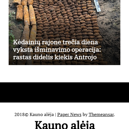
Kėdainių rajone trečia diena
vyksta išminavimo operacija:
rastas didelis kiekis Antrojo
pasaulinio karo laikų standartinės
amunicijos ir jos dalių
2018© Kauno alėja
|
Paper News
by
Themeansar
.
Kauno alėja