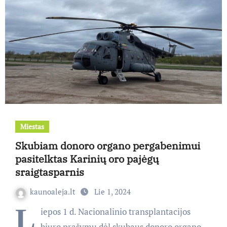
Miestas
Skubiam donoro organo pergabenimui
pasitelktas Karinių oro pajėgų
sraigtasparnis
kaunoaleja.lt
Lie 1, 2024
L
iepos 1 d. Nacionalinio transplantacijos
biuro prašymu dėl skubaus donoro organo