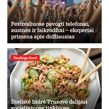
Festivaliuose pavogti telefonai,
ausinės ir laikrodžiai – ekspertai
primena apie didžiausias
finansines rizikas
Naudinga žinoti
Dietistė Indrė Trusovė dalijasi
socialiniuose tinkluose