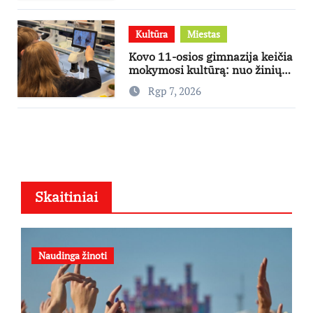
Kultūra
Miestas
Kovo 11-osios gimnazija keičia
mokymosi kultūrą: nuo žinių
kaupimo – prie jų supratimo ir
Rgp 7, 2026
taikymo
Skaitiniai
Naudinga žinoti