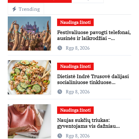
Trending
Naudinga žinoti
Festivaliuose pavogti telefonai,
ausinės ir laikrodžiai –
ekspertai primena apie
Rgp 8, 2026
didžiausias finansines rizikas
Naudinga žinoti
Dietistė Indrė Trusovė dalijasi
socialiniuose tinkluose
išpopuliarėjusiu lašišos salotų
Rgp 8, 2026
receptu
Naudinga žinoti
Naujas sukčių triukas:
gyventojams vis dažniau
skambina per „Viber“
Rgp 8, 2026