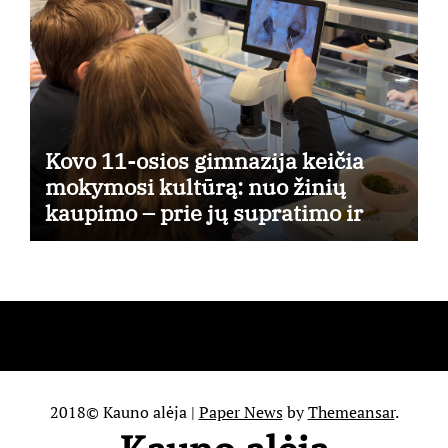
Kovo 11-osios gimnazija keičia
mokymosi kultūrą: nuo žinių
kaupimo – prie jų supratimo ir
taikymo
2018© Kauno alėja
|
Paper News
by
Themeansar
.