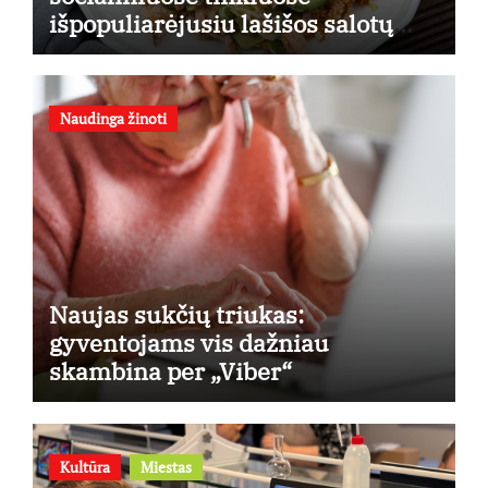
išpopuliarėjusiu lašišos salotų
receptu
Naudinga žinoti
Naujas sukčių triukas:
gyventojams vis dažniau
skambina per „Viber“
Kultūra
Miestas