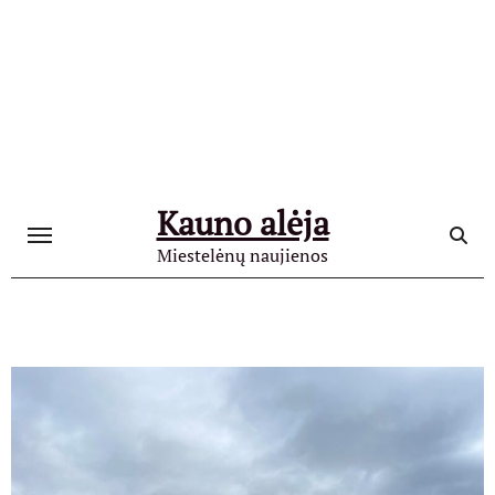
Skip
to
content
Kauno alėja
Miestelėnų naujienos