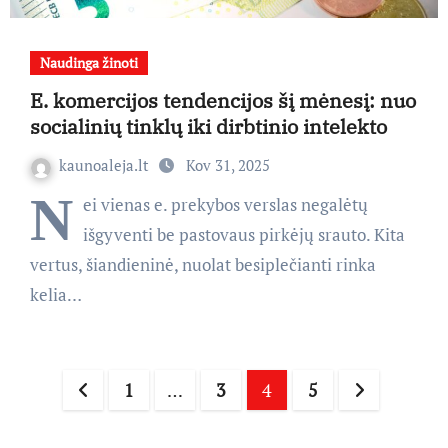
Naudinga žinoti
E. komercijos tendencijos šį mėnesį: nuo
socialinių tinklų iki dirbtinio intelekto
kaunoaleja.lt
Kov 31, 2025
N
ei vienas e. prekybos verslas negalėtų
išgyventi be pastovaus pirkėjų srauto. Kita
vertus, šiandieninė, nuolat besiplečianti rinka
kelia…
Įrašų
1
…
3
4
5
puslapiavimas