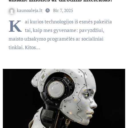
kaunoaleja.lt
Bir 7, 2025
K
ai kurios technologijos iš esmės pakeičia
tai, kaip mes gyvename: pavyzdžiui,
maisto užsakymo programėlės ar socialiniai
tinklai. Kitos…