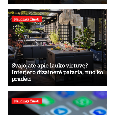
taikymo
Naudinga žinoti
Svajojate apie lauko virtuvę?
Interjero dizainerė pataria, nuo ko
pradėti
Naudinga žinoti