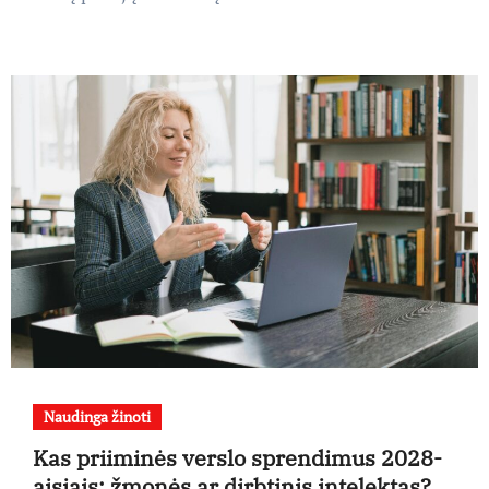
Naudinga žinoti
Kas priiminės verslo sprendimus 2028-
aisiais: žmonės ar dirbtinis intelektas?