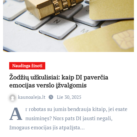
Naudinga žinoti
Žodžių užkulisiai: kaip DI paverčia
emocijas verslo įžvalgomis
kaunoaleja.lt
Lie 30, 2025
A
r robotas su jumis bendrauja kitaip, jei esate
nusiminęs? Nors pats DI jausti negali,
žmogaus emocijas jis atpažįsta…