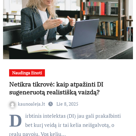
Naudinga žinoti
Netikra tikrovė: kaip atpažinti DI
sugeneruotą realistišką vaizdą?
kaunoaleja.lt
Lie 8, 2025
D
irbtinis intelektas (DI) jau gali prakalbinti
bet kurį veidą ir tai kelia neišgalvotą, o
realų pavojų. Vos kelių…