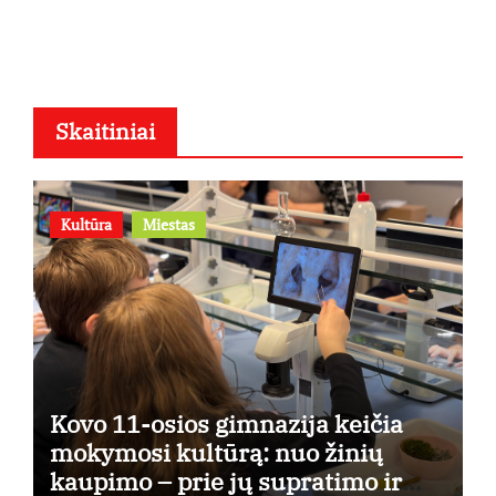
osios
Skaitiniai
Kultūra
Miestas
Kovo 11-osios gimnazija keičia
mokymosi kultūrą: nuo žinių
kaupimo – prie jų supratimo ir