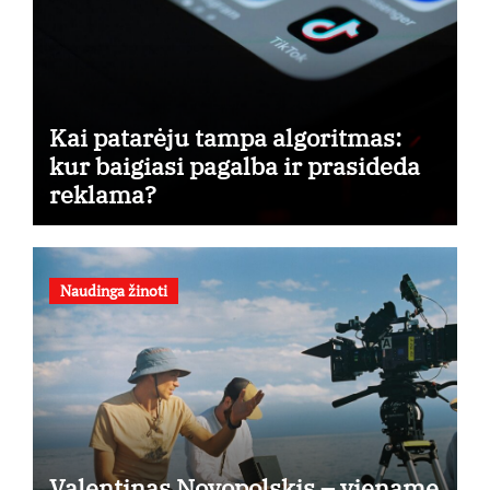
Kai patarėju tampa algoritmas:
kur baigiasi pagalba ir prasideda
reklama?
Naudinga žinoti
Valentinas Novopolskis – viename