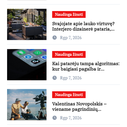
Naudinga žinoti
Svajojate apie lauko virtuvę?
Interjero dizainerė pataria,
nuo ko pradėti
Rgp 7, 2026
Naudinga žinoti
Kai patarėju tampa algoritmas:
kur baigiasi pagalba ir
prasideda reklama?
Rgp 7, 2026
Naudinga žinoti
Valentinas Novopolskis –
viename pagrindinių
vaidmenų penkių šalių filme
Rgp 7, 2026
„Nugalėtoja“: Lietuvos kino
teatruose – nuo rugpjūčio 7-