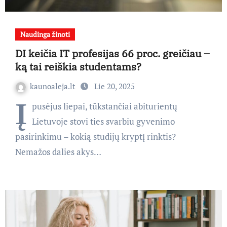
Naudinga žinoti
DI keičia IT profesijas 66 proc. greičiau –
ką tai reiškia studentams?
kaunoaleja.lt
Lie 20, 2025
Į
pusėjus liepai, tūkstančiai abiturientų
Lietuvoje stovi ties svarbiu gyvenimo
pasirinkimu – kokią studijų kryptį rinktis?
Nemažos dalies akys…