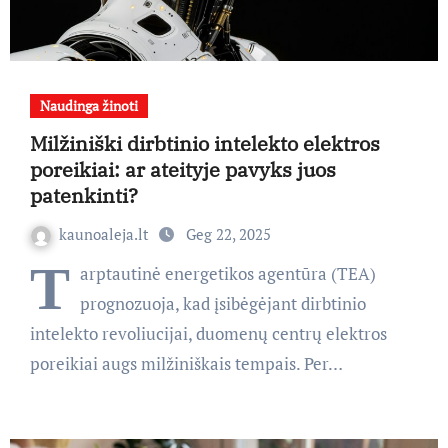
Naudinga žinoti
Milžiniški dirbtinio intelekto elektros
poreikiai: ar ateityje pavyks juos
patenkinti?
kaunoaleja.lt
Geg 22, 2025
T
arptautinė energetikos agentūra (TEA)
prognozuoja, kad įsibėgėjant dirbtinio
intelekto revoliucijai, duomenų centrų elektros
poreikiai augs milžiniškais tempais. Per…