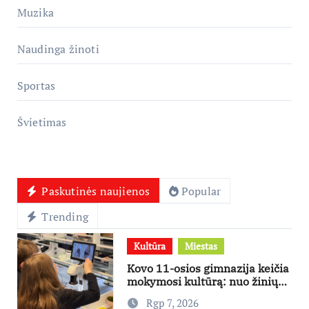
Muzika
Naudinga žinoti
Sportas
Švietimas
Paskutinės naujienos
Popular
Trending
Kultūra
Miestas
Kovo 11-osios gimnazija keičia
mokymosi kultūrą: nuo žinių
kaupimo – prie jų supratimo ir
Rgp 7, 2026
taikymo