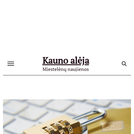
Skip
to
content
Kauno alėja
Miestelėnų naujienos