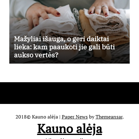
Mažyliai išauga, o geri daiktai
lieka: kam paaukoti jie gali būti
aukso vertės?
2018© Kauno alėja
|
Paper News
by
Themeansar
.
Kauno alėja