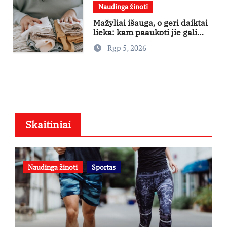
Naudinga žinoti
Mažyliai išauga, o geri daiktai
lieka: kam paaukoti jie gali
būti aukso vertės?
Rgp 5, 2026
Skaitiniai
Naudinga žinoti
Sportas