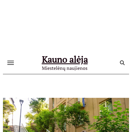
Skip
to
content
Kauno alėja
Miestelėnų naujienos