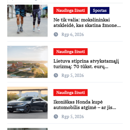
Naudinga žinoti
Sportas
Ne tik valia: mokslininkai
atskleidė, kas skatina žmones
daugiau judėti
Rgp 6, 2026
Naudinga žinoti
Lietuva stiprina atvykstamąjį
turizmą: 70 tūkst. eurų
investicijų užsienio turistams
Rgp 5, 2026
pritraukti
Naudinga žinoti
Ikoniškas Honda kupė
automobilis atgimė – ar jis
pateisins pirkėjų lūkesčius?
Rgp 5, 2026