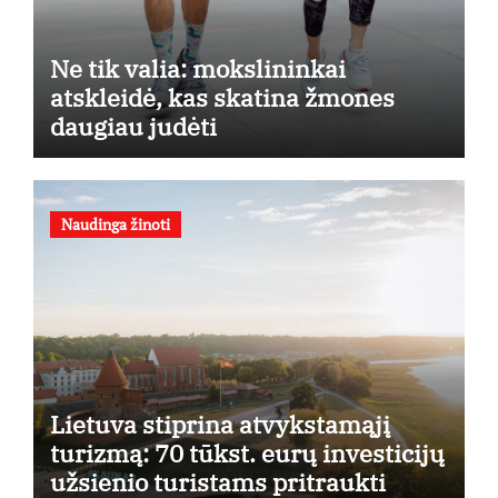
Ne tik valia: mokslininkai
atskleidė, kas skatina žmones
daugiau judėti
Naudinga žinoti
Lietuva stiprina atvykstamąjį
turizmą: 70 tūkst. eurų investicijų
užsienio turistams pritraukti