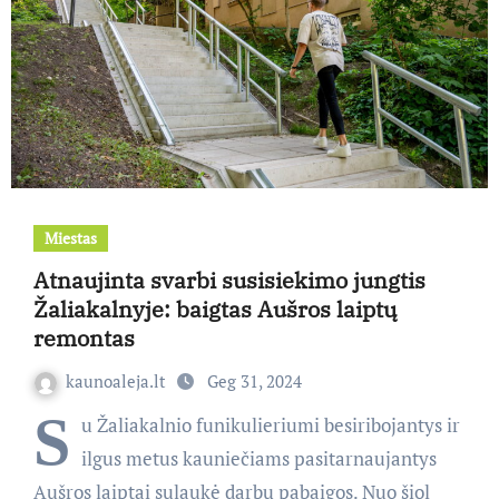
Miestas
Atnaujinta svarbi susisiekimo jungtis
Žaliakalnyje: baigtas Aušros laiptų
remontas
kaunoaleja.lt
Geg 31, 2024
S
u Žaliakalnio funikulieriumi besiribojantys ir
ilgus metus kauniečiams pasitarnaujantys
Aušros laiptai sulaukė darbų pabaigos. Nuo šiol