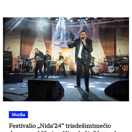
Muzika
Festivalio „Nida‘24“ trisdešimtmečio