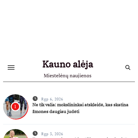
Skip
to
content
Kauno alėja
Miestelėnų naujienos
Rgp 6, 2026
Ne tik valia: mokslininkai atskleidė, kas skatina
1
žmones daugiau judėti
Rgp 3, 2026