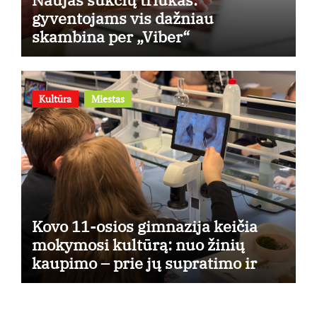
gyventojams vis dažniau
skambina per „Viber“
Kultūra
Miestas
Kovo 11-osios gimnazija keičia
mokymosi kultūrą: nuo žinių
kaupimo – prie jų supratimo ir
taikymo