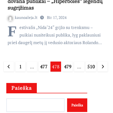
dovana publikai – „Hiperbolės“ legendų
sugrįžimas
kaunoaleja.lt
Bir 17, 2024
F
estivalis „Nida‘24“ grįžo su trenksmu –
puikiai nusiteikusi publika, lyg paklausiusi
prieš daugelį metų jį vedusio aktoriaus Rolando…
Įrašų
1
…
477
478
479
…
510
puslapiavimas
Paieška
Paieška