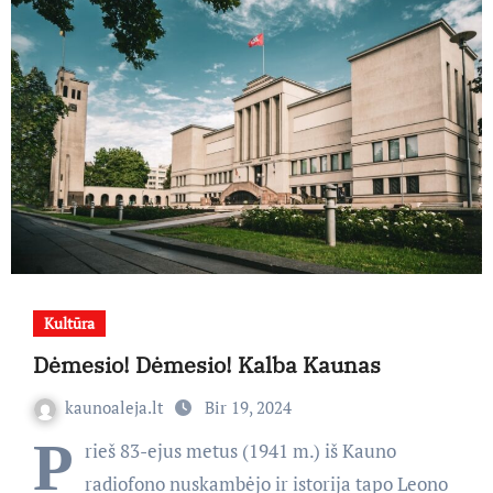
Kultūra
Dėmesio! Dėmesio! Kalba Kaunas
kaunoaleja.lt
Bir 19, 2024
P
rieš 83-ejus metus (1941 m.) iš Kauno
radiofono nuskambėjo ir istorija tapo Leono