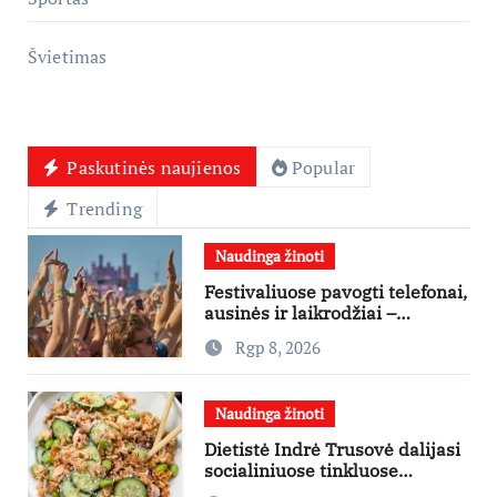
Švietimas
Paskutinės naujienos
Popular
Trending
Naudinga žinoti
Festivaliuose pavogti telefonai,
ausinės ir laikrodžiai –
ekspertai primena apie
Rgp 8, 2026
didžiausias finansines rizikas
Naudinga žinoti
Dietistė Indrė Trusovė dalijasi
socialiniuose tinkluose
išpopuliarėjusiu lašišos salotų