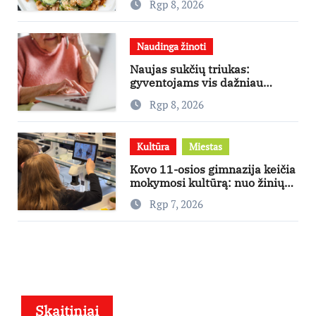
Rgp 8, 2026
receptu
Naudinga žinoti
Naujas sukčių triukas:
gyventojams vis dažniau
skambina per „Viber“
Rgp 8, 2026
Kultūra
Miestas
Kovo 11-osios gimnazija keičia
mokymosi kultūrą: nuo žinių
kaupimo – prie jų supratimo ir
Rgp 7, 2026
taikymo
Skaitiniai