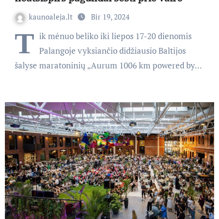
kaunoaleja.lt
Bir 19, 2024
T
ik mėnuo beliko iki liepos 17-20 dienomis
Palangoje vyksiančio didžiausio Baltijos
šalyse maratoninių „Aurum 1006 km powered by…