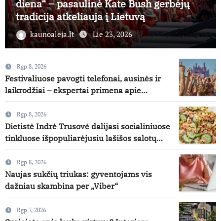
diena“ – pasaulinė Kate Bush gerbėjų
tradicija atkeliauja į Lietuvą
kaunoaleja.lt
Lie 23, 2026
Rgp 8, 2026
Festivaliuose pavogti telefonai, ausinės ir
laikrodžiai – ekspertai primena apie
didžiausias finansines rizikas
Rgp 8, 2026
Dietistė Indrė Trusovė dalijasi socialiniuose
tinkluose išpopuliarėjusiu lašišos salotų
receptu
Rgp 8, 2026
Naujas sukčių triukas: gyventojams vis
dažniau skambina per „Viber“
Rgp 7, 2026