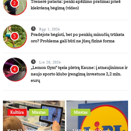
Trenerė pataria: penki apšilimo pratimai prieš
2
kiekvieną bėgimą (video)
Rgp 1, 2026
Pradėjote bėgioti, bet po penkių minučių trūksta
3
oro? Problema gali būti ne jūsų fizinė forma
Lie 28, 2026
„Lemon Gym“ tęsia plėtrą Kaune: į atnaujinimus ir
4
naujo sporto klubo įrengimą investuos 2,2 mln.
eurų
Kultūra
Miestas
Miestas