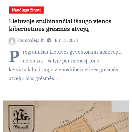
Naudinga žinoti
Lietuvoje stulbinančiai išaugo vienos
kibernetinės grėsmės atvejų
kaunoaleja.lt
Bir 18, 2024
P
rogramišiai Lietuvos gyventojams atsikvėpti
neleidžia – šalyje per mėnesį kone
ketvirtadaliu išaugo vienos kibernetinės grėsmės
atvejų. Šios grėsmės…