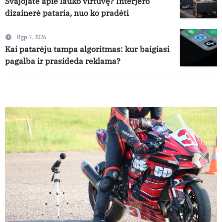
Svajojate apie lauko virtuvę? Interjero
dizainerė pataria, nuo ko pradėti
Rgp 7, 2026
Kai patarėju tampa algoritmas: kur baigiasi
pagalba ir prasideda reklama?