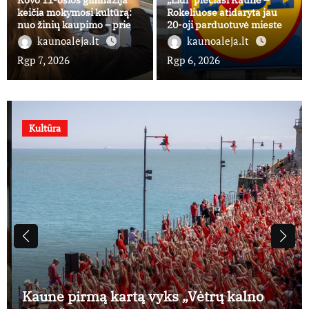
Kovo 11-osios gimnazija
„Lidl“ plečiasi Kaune –
keičia mokymosi kultūrą:
Rokeliuose atidaryta jau
nuo žinių kaupimo – prie jų
20-oji parduotuvė mieste
supratimo ir taikymo
kaunoaleja.lt
kaunoaleja.lt
Rgp 7, 2026
Rgp 6, 2026
Kultūra
Kaune pirmą kartą vyks „Vėtrų kalno