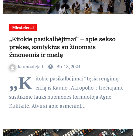
Miestelėnai
„Kitokie pasikalbėjimai” – apie sekso
prekes, santykius su žinomais
žmonėmis ir meilę
kaunoaleja.lt
Bir 18, 2024
„K
itokie pasikalbėjimai” tęsia renginių
ciklą iš Kauno „Akropolio”: trečiajame
susitikime lauks nuomonės formuotoja Agnė
Kulitaitė. Atvirai apie asmeninį…