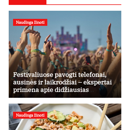
Naudinga žinoti
Festivaliuose pavogti telefonai,
ausinės ir laikrodžiai – ekspertai
primena apie didžiausias
finansines rizikas
Naudinga žinoti