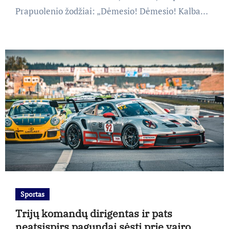
Prapuolenio žodžiai: „Dėmesio! Dėmesio! Kalba…
Sportas
Trijų komandų dirigentas ir pats
neatsispirs pagundai sėsti prie vairo