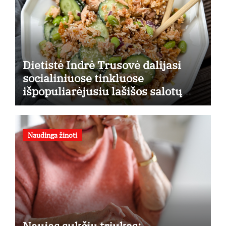
Dietistė Indrė Trusovė dalijasi
socialiniuose tinkluose
išpopuliarėjusiu lašišos salotų
receptu
Naudinga žinoti
Naujas sukčių triukas: