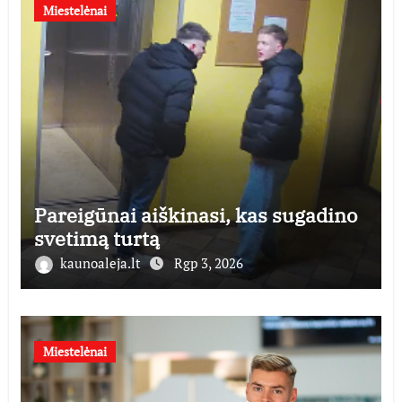
Miestelėnai
Pareigūnai aiškinasi, kas sugadino
svetimą turtą
kaunoaleja.lt
Rgp 3, 2026
Miestelėnai