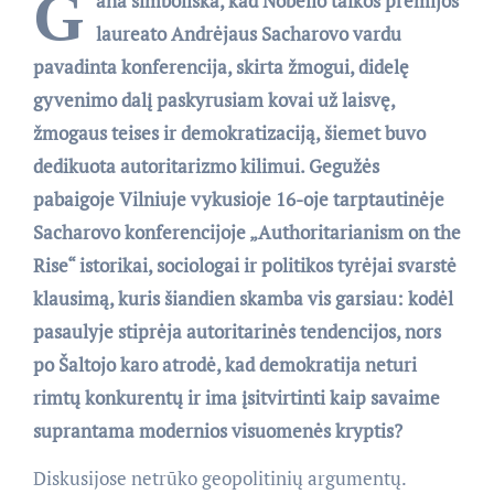
G
ana simboliška, kad Nobelio taikos premijos
laureato Andrėjaus Sacharovo vardu
pavadinta konferencija, skirta žmogui, didelę
gyvenimo dalį paskyrusiam kovai už laisvę,
žmogaus teises ir demokratizaciją, šiemet buvo
dedikuota autoritarizmo kilimui. Gegužės
pabaigoje Vilniuje vykusioje 16-oje tarptautinėje
Sacharovo konferencijoje „Authoritarianism on the
Rise“ istorikai, sociologai ir politikos tyrėjai svarstė
klausimą, kuris šiandien skamba vis garsiau: kodėl
pasaulyje stiprėja autoritarinės tendencijos, nors
po Šaltojo karo atrodė, kad demokratija neturi
rimtų konkurentų ir ima įsitvirtinti kaip savaime
suprantama modernios visuomenės kryptis?
Diskusijose netrūko geopolitinių argumentų.