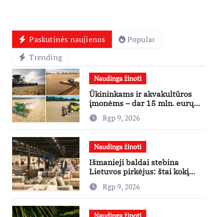
Paskutinės naujienos
Popular
Trending
Naudinga žinoti
Ūkininkams ir akvakultūros
įmonėms – dar 15 mln. eurų
lengvatinėms paskoloms
Rgp 9, 2026
Naudinga žinoti
Išmanieji baldai stebina
Lietuvos pirkėjus: štai kokį
išgraibsto pirmiausia
Rgp 9, 2026
Naudinga žinoti