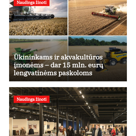
Naudinga žinoti
Ūkininkams ir akvakultūros
įmonėms – dar 15 mln. eurų
lengvatinėms paskoloms
Naudinga žinoti