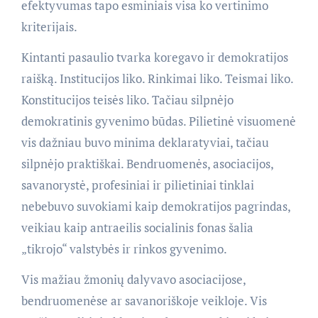
efektyvumas tapo esminiais visa ko vertinimo
kriterijais.
Kintanti pasaulio tvarka koregavo ir demokratijos
raišką. Institucijos liko. Rinkimai liko. Teismai liko.
Konstitucijos teisės liko. Tačiau silpnėjo
demokratinis gyvenimo būdas. Pilietinė visuomenė
vis dažniau buvo minima deklaratyviai, tačiau
silpnėjo praktiškai. Bendruomenės, asociacijos,
savanorystė, profesiniai ir pilietiniai tinklai
nebebuvo suvokiami kaip demokratijos pagrindas,
veikiau kaip antraeilis socialinis fonas šalia
„tikrojo“ valstybės ir rinkos gyvenimo.
Vis mažiau žmonių dalyvavo asociacijose,
bendruomenėse ar savanoriškoje veikloje. Vis