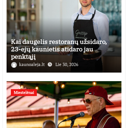
Kai daugelis restoranų užsidaro,
23-ejų kaunietis atidaro jau
penktąjį
kaunoaleja.lt
Lie 30, 2026
Miestelėnai