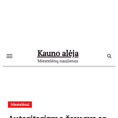
Skip
to
content
Kauno alėja
Miestelėnų naujienos
Miestelėnai