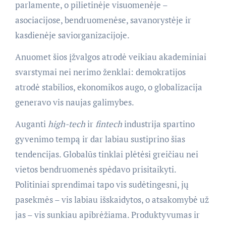
parlamente, o pilietinėje visuomenėje –
asociacijose, bendruomenėse, savanorystėje ir
kasdienėje saviorganizacijoje.
Anuomet šios įžvalgos atrodė veikiau akademiniai
svarstymai nei nerimo ženklai: demokratijos
atrodė stabilios, ekonomikos augo, o globalizacija
generavo vis naujas galimybes.
Auganti
high-tech
ir
fintech
industrija spartino
gyvenimo tempą ir dar labiau sustiprino šias
tendencijas. Globalūs tinklai plėtėsi greičiau nei
vietos bendruomenės spėdavo prisitaikyti.
Politiniai sprendimai tapo vis sudėtingesni, jų
pasekmės – vis labiau išskaidytos, o atsakomybė už
jas – vis sunkiau apibrėžiama. Produktyvumas ir