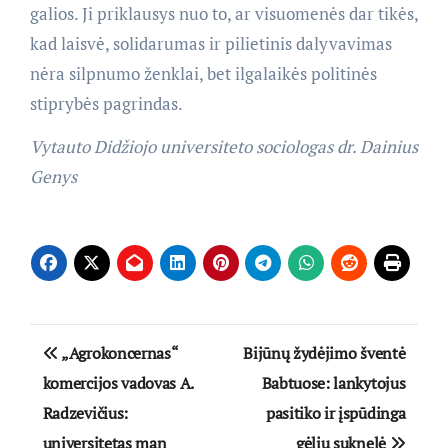
galios. Ji priklausys nuo to, ar visuomenės dar tikės,
kad laisvė, solidarumas ir pilietinis dalyvavimas
nėra silpnumo ženklai, bet ilgalaikės politinės
stiprybės pagrindas.
Vytauto Didžiojo universiteto sociologas dr. Dainius
Genys
Navigacija
„Agrokoncernas“
Bijūnų žydėjimo šventė
tarp
komercijos vadovas A.
Babtuose: lankytojus
Radzevičius:
pasitiko ir įspūdinga
įrašų
universitetas man
gėlių suknelė