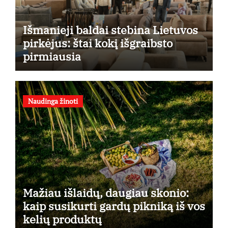
Išmanieji baldai stebina Lietuvos
pirkėjus: štai kokį išgraibsto
pirmiausia
Naudinga žinoti
Mažiau išlaidų, daugiau skonio:
kaip susikurti gardų pikniką iš vos
kelių produktų