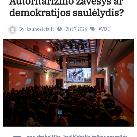
Autoritarizmo žavesys ar
demokratijos saulėlydis?
By
kaunoaleja.lt
Bir17,2026
#
VDU