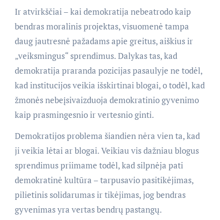
Ir atvirkščiai – kai demokratija nebeatrodo kaip
bendras moralinis projektas, visuomenė tampa
daug jautresnė pažadams apie greitus, aiškius ir
„veiksmingus“ sprendimus. Dalykas tas, kad
demokratija praranda pozicijas pasaulyje ne todėl,
kad institucijos veikia išskirtinai blogai, o todėl, kad
žmonės nebeįsivaizduoja demokratinio gyvenimo
kaip prasmingesnio ir vertesnio ginti.
Demokratijos problema šiandien nėra vien ta, kad
ji veikia lėtai ar blogai. Veikiau vis dažniau blogus
sprendimus priimame todėl, kad silpnėja pati
demokratinė kultūra – tarpusavio pasitikėjimas,
pilietinis solidarumas ir tikėjimas, jog bendras
gyvenimas yra vertas bendrų pastangų.