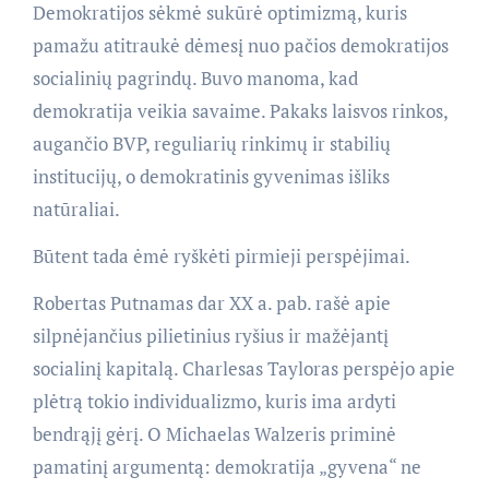
Demokratijos sėkmė sukūrė optimizmą, kuris
pamažu atitraukė dėmesį nuo pačios demokratijos
socialinių pagrindų. Buvo manoma, kad
demokratija veikia savaime. Pakaks laisvos rinkos,
augančio BVP, reguliarių rinkimų ir stabilių
institucijų, o demokratinis gyvenimas išliks
natūraliai.
Būtent tada ėmė ryškėti pirmieji perspėjimai.
Robertas Putnamas dar XX a. pab. rašė apie
silpnėjančius pilietinius ryšius ir mažėjantį
socialinį kapitalą. Charlesas Tayloras perspėjo apie
plėtrą tokio individualizmo, kuris ima ardyti
bendrąjį gėrį. O Michaelas Walzeris priminė
pamatinį argumentą: demokratija „gyvena“ ne