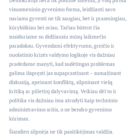
Demokratija nėra tik politinė sistema, ji visų pirma
visuomeninio gyvenimo forma, leidžianti savo
nariams gyventi ne tik saugiau, bet ir prasmingiau,
kūrybiškiau bei oriau. Tačiau būtent čia
susiduriame su didžiausiu mūsų laikmečio
paradoksu. Gyvendami efektyvumo, greičio ir
nuolatinio krizės valdymo logikoje vis dažniau
pradedame manyti, kad sudėtingas problemas
galima išspręsti jas supaprastinant – sumažinant
diskusiją, apeinant konfliktą, silpninant viešą
kritiką ar pilietinį dalyvavimą. Veikiau dėl to ir
politika vis dažniau ima atrodyti kaip techninio
administravimo sritis, o ne bendro gyvenimo
kūrimas.
Šiandien silpnėja ne tik pasitikėjimas valdžia.