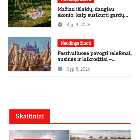
Mažiau išlaidų, daugiau
skonio: kaip susikurti gardų
pikniką iš vos kelių produktų
Rgp 9, 2026
Naudinga žinoti
Festivaliuose pavogti telefonai,
ausinės ir laikrodžiai –
ekspertai primena apie
Rgp 8, 2026
didžiausias finansines rizikas
Skaitiniai