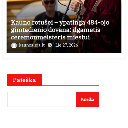
Kauno rotušei – ypatinga 484-ojo
gimtadienio dovana: ilgametis
ceremonmeisteris miestui
perduoda dešimtmečius kauptą
kaunoaleja.lt
Lie 27, 2026
istorijos kolekciją
Paieška
Paieška