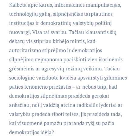
Kalbėta apie karus, informacines manipuliacijas,
technologijų galią, silpnėjančias tarptautines
institucijas ir demokratinių valstybių politinį
nuovargį. Visa tai svarbu. Tačiau klausantis šių
debatų vis stipriau kirbėjo mintis, kad
autoritarizmo stiprėjimo ir demokratijos
silpnėjimo neįmanoma paaiškinti vien išorinėmis
grėsmėmis ar agresyvių režimų veikimu. Tačiau
sociologinė vaizduotė kviečia apsvarstyti gilumines
paties fenomeno priežastis – ar nebus taip, kad
demokratijos silpnėjimas prasideda gerokai
anksčiau, nei į valdžią ateina radikalūs lyderiai ar
valstybės pradeda riboti teises, jis prasideda tada,
kai visuomenė pamažu praranda ryšį su pačia
demokratijos idėja?