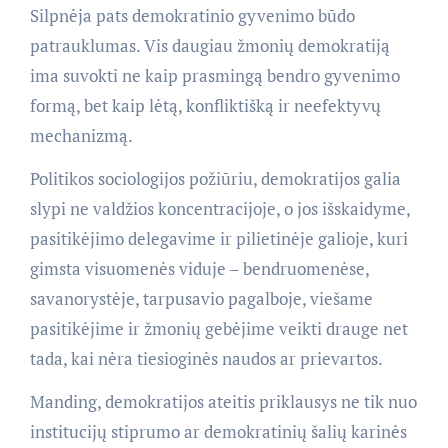
Silpnėja pats demokratinio gyvenimo būdo
patrauklumas. Vis daugiau žmonių demokratiją
ima suvokti ne kaip prasmingą bendro gyvenimo
formą, bet kaip lėtą, konfliktišką ir neefektyvų
mechanizmą.
Politikos sociologijos požiūriu, demokratijos galia
slypi ne valdžios koncentracijoje, o jos išskaidyme,
pasitikėjimo delegavime ir pilietinėje galioje, kuri
gimsta visuomenės viduje – bendruomenėse,
savanorystėje, tarpusavio pagalboje, viešame
pasitikėjime ir žmonių gebėjime veikti drauge net
tada, kai nėra tiesioginės naudos ar prievartos.
Manding, demokratijos ateitis priklausys ne tik nuo
institucijų stiprumo ar demokratinių šalių karinės