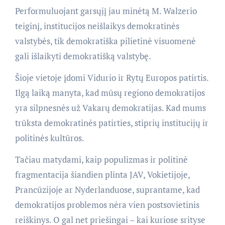
Performuluojant garsųjį jau minėtą M. Walzerio
teiginį, institucijos neišlaikys demokratinės
valstybės, tik demokratiška pilietinė visuomenė
gali išlaikyti demokratišką valstybę.
Šioje vietoje įdomi Vidurio ir Rytų Europos patirtis.
Ilgą laiką manyta, kad mūsų regiono demokratijos
yra silpnesnės už Vakarų demokratijas. Kad mums
trūksta demokratinės patirties, stiprių institucijų ir
politinės kultūros.
Tačiau matydami, kaip populizmas ir politinė
fragmentacija šiandien plinta JAV, Vokietijoje,
Prancūzijoje ar Nyderlanduose, suprantame, kad
demokratijos problemos nėra vien postsovietinis
reiškinys. O gal net priešingai – kai kuriose srityse