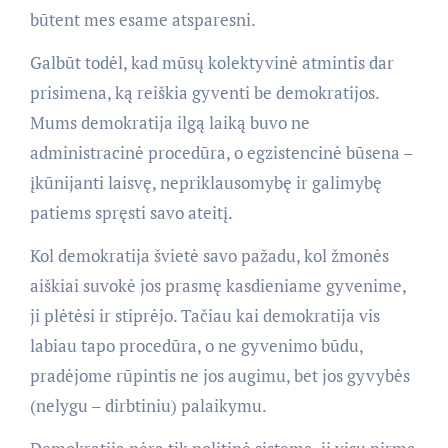
būtent mes esame atsparesni.
Galbūt todėl, kad mūsų kolektyvinė atmintis dar
prisimena, ką reiškia gyventi be demokratijos.
Mums demokratija ilgą laiką buvo ne
administracinė procedūra, o egzistencinė būsena –
įkūnijanti laisvę, nepriklausomybę ir galimybę
patiems spręsti savo ateitį.
Kol demokratija švietė savo pažadu, kol žmonės
aiškiai suvokė jos prasmę kasdieniame gyvenime,
ji plėtėsi ir stiprėjo. Tačiau kai demokratija vis
labiau tapo procedūra, o ne gyvenimo būdu,
pradėjome rūpintis ne jos augimu, bet jos gyvybės
(nelygu – dirbtiniu) palaikymu.