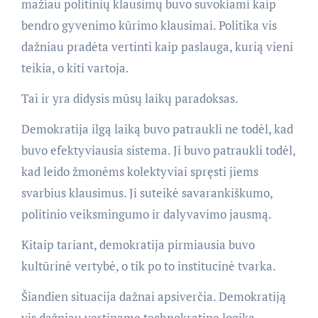
mažiau politinių klausimų buvo suvokiami kaip
bendro gyvenimo kūrimo klausimai. Politika vis
dažniau pradėta vertinti kaip paslauga, kurią vieni
teikia, o kiti vartoja.
Tai ir yra didysis mūsų laikų paradoksas.
Demokratija ilgą laiką buvo patraukli ne todėl, kad
buvo efektyviausia sistema. Ji buvo patraukli todėl,
kad leido žmonėms kolektyviai spręsti jiems
svarbius klausimus. Ji suteikė savarankiškumo,
politinio veiksmingumo ir dalyvavimo jausmą.
Kitaip tariant, demokratija pirmiausia buvo
kultūrinė vertybė, o tik po to institucinė tvarka.
Šiandien situacija dažnai apsiverčia. Demokratiją
vis dažniau vertiname technokratine logika.