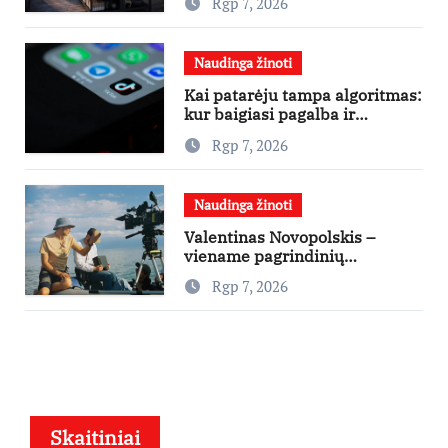
Rgp 7, 2026
Naudinga žinoti
Kai patarėju tampa algoritmas:
kur baigiasi pagalba ir
prasideda reklama?
Rgp 7, 2026
Naudinga žinoti
Valentinas Novopolskis –
viename pagrindinių
vaidmenų penkių šalių filme
Rgp 7, 2026
„Nugalėtoja“: Lietuvos kino
teatruose – nuo rugpjūčio 7-
osios
Skaitiniai