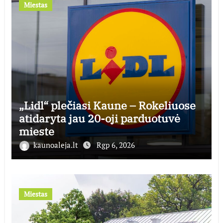
Miestas
„Lidl“ plečiasi Kaune – Rokeliuose
atidaryta jau 20-oji parduotuvė
mieste
kaunoaleja.lt
Rgp 6, 2026
Miestas