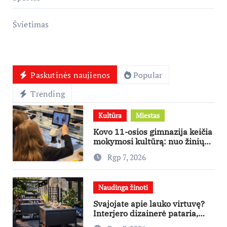
Švietimas
Paskutinės naujienos
Popular
Trending
Kultūra
Miestas
Kovo 11-osios gimnazija keičia
mokymosi kultūrą: nuo žinių
kaupimo – prie jų supratimo ir
Rgp 7, 2026
taikymo
Naudinga žinoti
Svajojate apie lauko virtuvę?
Interjero dizainerė pataria,
nuo ko pradėti