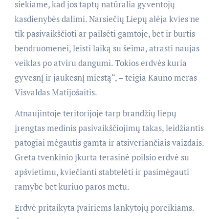
siekiame, kad jos taptų natūralia gyventojų
kasdienybės dalimi. Narsiečių Liepų alėja kvies ne
tik pasivaikščioti ar pailsėti gamtoje, bet ir burtis
bendruomenei, leisti laiką su šeima, atrasti naujas
veiklas po atviru dangumi. Tokios erdvės kuria
gyvesnį ir jaukesnį miestą“, – teigia Kauno meras
Visvaldas Matijošaitis.
Atnaujintoje teritorijoje tarp brandžių liepų
įrengtas medinis pasivaikščiojimų takas, leidžiantis
patogiai mėgautis gamta ir atsiveriančiais vaizdais.
Greta tvenkinio įkurta terasinė poilsio erdvė su
apšvietimu, kviečianti stabtelėti ir pasimėgauti
ramybe bet kuriuo paros metu.
Erdvė pritaikyta įvairiems lankytojų poreikiams.