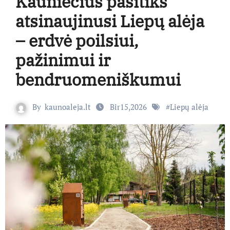
Kauniečius pasitiks
atsinaujinusi Liepų alėja
– erdvė poilsiui,
pažinimui ir
bendruomeniškumui
By
kaunoaleja.lt
Bir15,2026
#
Liepų alėja