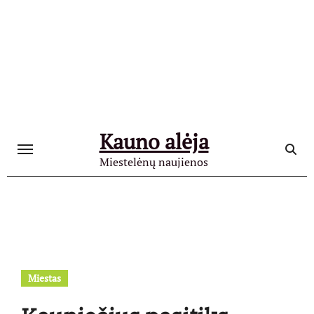
Skip
to
content
Kauno alėja
Miestelėnų naujienos
Miestas