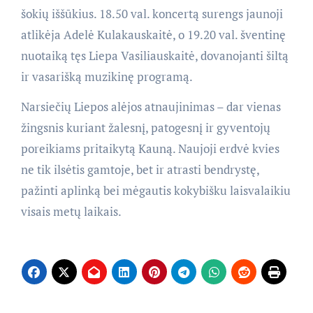
šokių iššūkius. 18.50 val. koncertą surengs jaunoji
atlikėja Adelė Kulakauskaitė, o 19.20 val. šventinę
nuotaiką tęs Liepa Vasiliauskaitė, dovanojanti šiltą
ir vasarišką muzikinę programą.
Narsiečių Liepos alėjos atnaujinimas – dar vienas
žingsnis kuriant žalesnį, patogesnį ir gyventojų
poreikiams pritaikytą Kauną. Naujoji erdvė kvies
ne tik ilsėtis gamtoje, bet ir atrasti bendrystę,
pažinti aplinką bei mėgautis kokybišku laisvalaikiu
visais metų laikais.