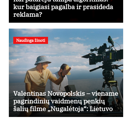
kur baigiasi pagalba ir prasideda
reklama?
Naudinga žinoti
Valentinas Novopolskis – viename
pagrindinių vaidmenų penkių
šalių filme „Nugalėtoja“: Lietuvos
kino teatruose – nuo rugpjūčio 7-
osios