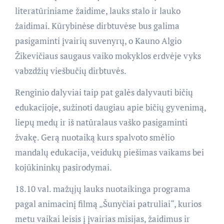
literatūriniame žaidime, lauks stalo ir lauko
žaidimai. Kūrybinėse dirbtuvėse bus galima
pasigaminti įvairių suvenyrų, o Kauno Algio
Žikevičiaus saugaus vaiko mokyklos erdvėje vyks
vabzdžių viešbučių dirbtuvės.
Renginio dalyviai taip pat galės dalyvauti bičių
edukacijoje, sužinoti daugiau apie bičių gyvenimą,
liepų medų ir iš natūralaus vaško pasigaminti
žvakę. Gerą nuotaiką kurs spalvoto smėlio
mandalų edukacija, veidukų piešimas vaikams bei
kojūkininkų pasirodymai.
18.10 val. mažųjų lauks nuotaikinga programa
pagal animacinį filmą „Šunyčiai patruliai“, kurios
metu vaikai leisis į įvairias misijas, žaidimus ir