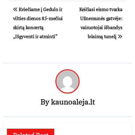
Navigacija
Kviečiame į Gedulo ir
Keičiasi eismo tvarka
tarp
vilties dienos 85-mečiui
Užnemunės gatvėje:
skirtą koncertą
vairuotojai išbandys
įrašų
„Išgyventi ir atminti“
būsimą tunelį
By
kaunoaleja.lt