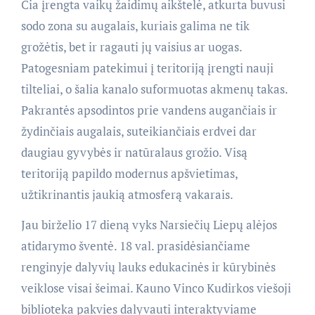
Čia įrengta vaikų žaidimų aikštelė, atkurta buvusi
sodo zona su augalais, kuriais galima ne tik
grožėtis, bet ir ragauti jų vaisius ar uogas.
Patogesniam patekimui į teritoriją įrengti nauji
tilteliai, o šalia kanalo suformuotas akmenų takas.
Pakrantės apsodintos prie vandens augančiais ir
žydinčiais augalais, suteikiančiais erdvei dar
daugiau gyvybės ir natūralaus grožio. Visą
teritoriją papildo modernus apšvietimas,
užtikrinantis jaukią atmosferą vakarais.
Jau birželio 17 dieną vyks Narsiečių Liepų alėjos
atidarymo šventė. 18 val. prasidėsiančiame
renginyje dalyvių lauks edukacinės ir kūrybinės
veiklose visai šeimai. Kauno Vinco Kudirkos viešoji
biblioteka pakvies dalyvauti interaktyviame