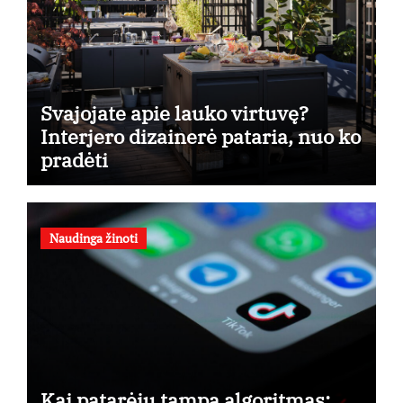
Svajojate apie lauko virtuvę?
Interjero dizainerė pataria, nuo ko
pradėti
Naudinga žinoti
Kai patarėju tampa algoritmas: