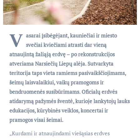
V
asarai įsibėgėjant, kauniečiai ir miesto
svečiai kviečiami atrasti dar vieną
atnaujintą žaliąją erdvę – po rekonstrukcijos
atveriama Narsiečių Liepų alėja. Sutvarkyta
teritorija taps vieta ramiems pasivaikščiojimams,
šeimų laisvalaikiui, vaikų pramogoms ir
bendruomenės susibūrimams. Oficialų erdvės
atidarymą pažymės šventė, kurioje lankytojų lauks
edukacijos, kūrybinės veiklos, koncertai ir
pramogos visai šeimai.
„Kurdami ir atnaujindami viešąsias erdves