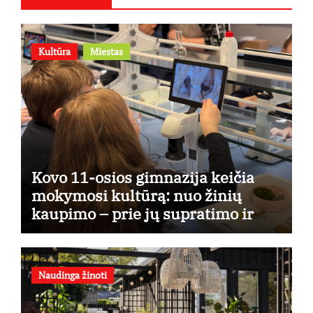
Kultūra
Miestas
Kovo 11-osios gimnazija keičia
mokymosi kultūrą: nuo žinių
kaupimo – prie jų supratimo ir
taikymo
Naudinga žinoti