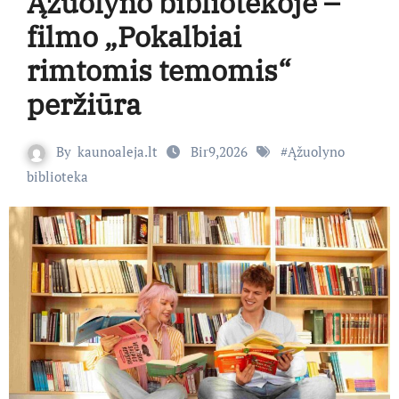
Ąžuolyno bibliotekoje –
filmo „Pokalbiai
rimtomis temomis“
peržiūra
By
kaunoaleja.lt
Bir9,2026
#
Ąžuolyno
biblioteka