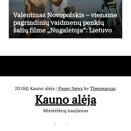
Valentinas Novopolskis – viename
pagrindinių vaidmenų penkių
šalių filme „Nugalėtoja“: Lietuvos
kino teatruose – nuo rugpjūčio 7-
osios
2018© Kauno alėja
|
Paper News
by
Themeansar
.
Kauno alėja
Miestelėnų naujienos