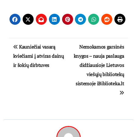
Navigacija
Kauniečiai vasarą
Nemokamos garsinės
tarp
kviečiami į atviras dainų
knygos – nauja paslauga
ir šokių dirbtuves
didžiausioje Lietuvos
įrašų
viešųjų bibliotekų
sistemoje iBiblioteka.lt