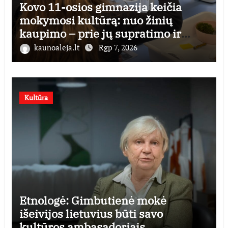
Kovo 11-osios gimnazija keičia
mokymosi kultūrą: nuo žinių
kaupimo – prie jų supratimo ir
taikymo
kaunoaleja.lt
Rgp 7, 2026
Kultūra
Etnologė: Gimbutienė mokė
išeivijos lietuvius būti savo
kultūros ambasadoriais