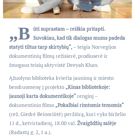
„B
ūti suprastam – reiškia pritapti.
Suvokiau, kad tik dialogas mums padeda
statyti tiltus tarp skirtybių“,
– teigia Norvegijos
dokumentinių filmų režisierė, prodiuserė ir
žmogaus teisių aktyvistė Deeyah Khan.
Ąžuolyno biblioteka kviečia jaunimą ir miesto
bendruomenę į projekto
„Kinas bibliotekoje:
jaunoji karta dokumentikoje“
renginį –
dokumentinio filmo
„Pokalbiai rimtomis temomis“
(rež. Giedrė Beinoriūtė) peržiūrą, kuri vyks birželio
11 d., ketvirtadienį, 18.00 val.
Žvaigždžių salėje
(Radastų g. 2, 1 a.).