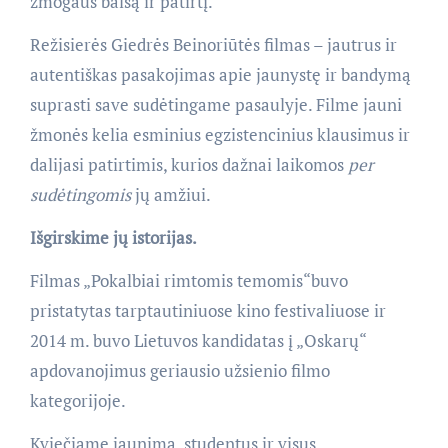
žmogaus balsą ir patirtį.
Režisierės Giedrės Beinoriūtės filmas – jautrus ir
autentiškas pasakojimas apie jaunystę ir bandymą
suprasti save sudėtingame pasaulyje. Filme jauni
žmonės kelia esminius egzistencinius klausimus ir
dalijasi patirtimis, kurios dažnai laikomos
per
sudėtingomis
jų amžiui.
Išgirskime jų istorijas.
Filmas „Pokalbiai rimtomis temomis“buvo
pristatytas tarptautiniuose kino festivaliuose ir
2014 m. buvo Lietuvos kandidatas į „Oskarų“
apdovanojimus geriausio užsienio filmo
kategorijoje.
Kviečiame jaunimą, studentus ir visus,