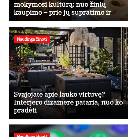
mokymosi kultūrą: nuo žinių
kaupimo – prie jų supratimo ir
taikymo
Naudinga žinoti
Svajojate apie lauko virtuvę?
Interjero dizainerė pataria, nuo ko
pradėti
Naudinga žinoti