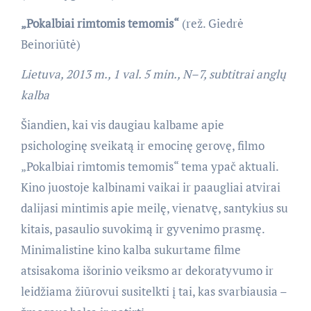
„Pokalbiai rimtomis temomis“
(rež. Giedrė
Beinoriūtė)
Lietuva, 2013 m., 1 val. 5 min., N–7, subtitrai anglų
kalba
Šiandien, kai vis daugiau kalbame apie
psichologinę sveikatą ir emocinę gerovę, filmo
„Pokalbiai rimtomis temomis“ tema ypač aktuali.
Kino juostoje kalbinami vaikai ir paaugliai atvirai
dalijasi mintimis apie meilę, vienatvę, santykius su
kitais, pasaulio suvokimą ir gyvenimo prasmę.
Minimalistine kino kalba sukurtame filme
atsisakoma išorinio veiksmo ar dekoratyvumo ir
leidžiama žiūrovui susitelkti į tai, kas svarbiausia –