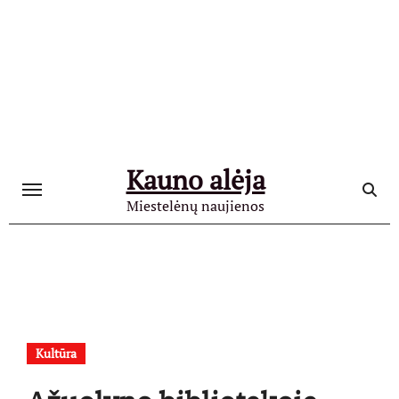
Skip
to
content
Kauno alėja
Miestelėnų naujienos
Kultūra