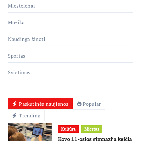
Miestelėnai
Muzika
Naudinga žinoti
Sportas
Švietimas
Paskutinės naujienos
Popular
Trending
Kultūra
Miestas
Kovo 11-osios gimnazija keičia