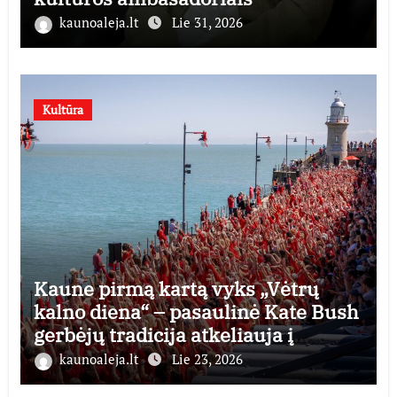
kaunoaleja.lt
Lie 31, 2026
Kultūra
Kaune pirmą kartą vyks „Vėtrų
kalno diena“ – pasaulinė Kate Bush
gerbėjų tradicija atkeliauja į
Lietuvą
kaunoaleja.lt
Lie 23, 2026