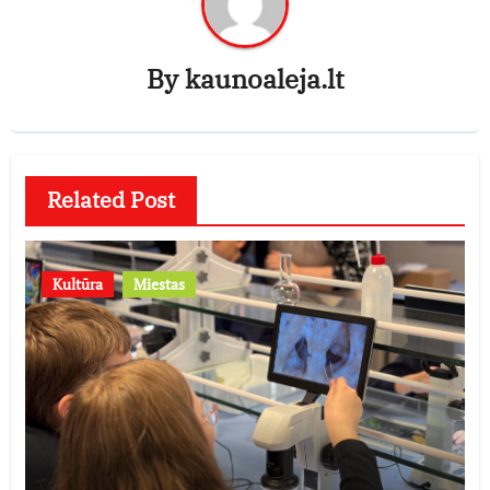
By
kaunoaleja.lt
Related Post
Kultūra
Miestas