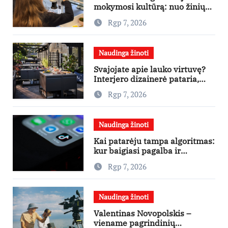
mokymosi kultūrą: nuo žinių
kaupimo – prie jų supratimo ir
Rgp 7, 2026
taikymo
Naudinga žinoti
Svajojate apie lauko virtuvę?
Interjero dizainerė pataria,
nuo ko pradėti
Rgp 7, 2026
Naudinga žinoti
Kai patarėju tampa algoritmas:
kur baigiasi pagalba ir
prasideda reklama?
Rgp 7, 2026
Naudinga žinoti
Valentinas Novopolskis –
viename pagrindinių