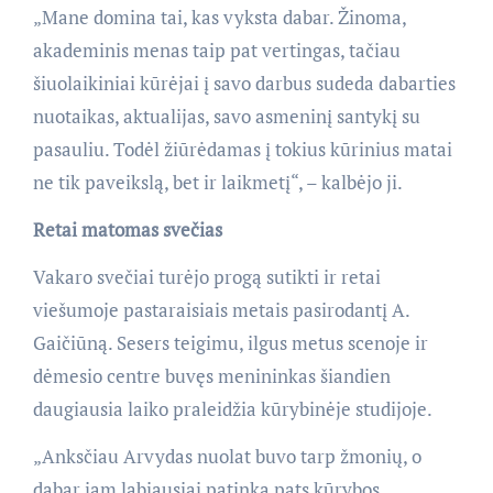
„Mane domina tai, kas vyksta dabar. Žinoma,
akademinis menas taip pat vertingas, tačiau
šiuolaikiniai kūrėjai į savo darbus sudeda dabarties
nuotaikas, aktualijas, savo asmeninį santykį su
pasauliu. Todėl žiūrėdamas į tokius kūrinius matai
ne tik paveikslą, bet ir laikmetį“, – kalbėjo ji.
Retai matomas svečias
Vakaro svečiai turėjo progą sutikti ir retai
viešumoje pastaraisiais metais pasirodantį A.
Gaičiūną. Sesers teigimu, ilgus metus scenoje ir
dėmesio centre buvęs menininkas šiandien
daugiausia laiko praleidžia kūrybinėje studijoje.
„Anksčiau Arvydas nuolat buvo tarp žmonių, o
dabar jam labiausiai patinka pats kūrybos