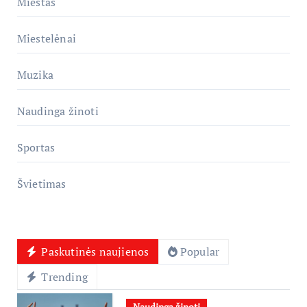
Miestas
Miestelėnai
Muzika
Naudinga žinoti
Sportas
Švietimas
Paskutinės naujienos
Popular
Trending
Naudinga žinoti