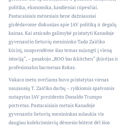
politika, ekonomika, kasdieniai rūpesčiai.
Pastaraisiais mėnesiais bene dažniausiai
girdėdavome diskusijas apie JAV politiką ir degalų
kainas. Kai atsirado galimybė pristatyti Kanadoje
gyvenančio lietuvių menininko Tado Zaičiko
kūrinį, nusprendėme šias temas sujungti į vieną
istoriją“, – pasakojo „ROO bar&kitchen“ įkūrėjas ir
profesionalus barmenas Rokas.
Vakaro metu svečiams buvo pristatytas vienas
naujausių T. Zaičiko darbų – ryškiomis spalvomis
nutapytas JAV prezidento Donaldo Trumpo
portretas. Pastaraisiais metais Kanadoje
gyvenantis lietuvių menininkas sulaukia vis
daugiau kolekcionierių dėmesio būtent dėl šios