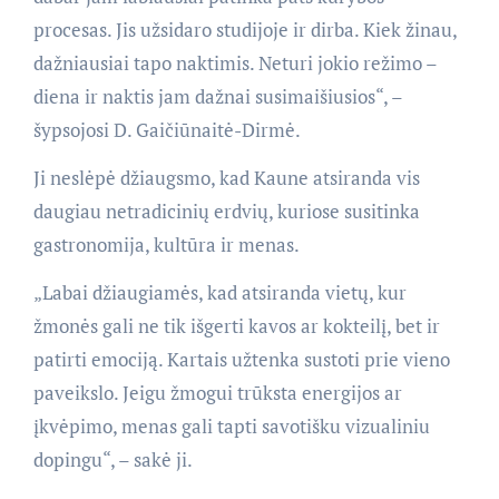
procesas. Jis užsidaro studijoje ir dirba. Kiek žinau,
dažniausiai tapo naktimis. Neturi jokio režimo –
diena ir naktis jam dažnai susimaišiusios“, –
šypsojosi D. Gaičiūnaitė-Dirmė.
Ji neslėpė džiaugsmo, kad Kaune atsiranda vis
daugiau netradicinių erdvių, kuriose susitinka
gastronomija, kultūra ir menas.
„Labai džiaugiamės, kad atsiranda vietų, kur
žmonės gali ne tik išgerti kavos ar kokteilį, bet ir
patirti emociją. Kartais užtenka sustoti prie vieno
paveikslo. Jeigu žmogui trūksta energijos ar
įkvėpimo, menas gali tapti savotišku vizualiniu
dopingu“, – sakė ji.