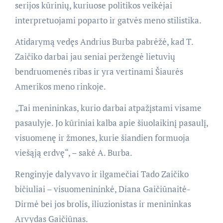
serijos kūrinių, kuriuose politikos veikėjai
interpretuojami poparto ir gatvės meno stilistika.
Atidarymą vedęs Andrius Burba pabrėžė, kad T.
Zaičiko darbai jau seniai peržengė lietuvių
bendruomenės ribas ir yra vertinami Šiaurės
Amerikos meno rinkoje.
„Tai menininkas, kurio darbai atpažįstami visame
pasaulyje. Jo kūriniai kalba apie šiuolaikinį pasaulį,
visuomenę ir žmones, kurie šiandien formuoja
viešąją erdvę“, – sakė A. Burba.
Renginyje dalyvavo ir ilgamečiai Tado Zaičiko
bičiuliai – visuomenininkė, Diana Gaičiūnaitė-
Dirmė bei jos brolis, iliuzionistas ir menininkas
Arvydas Gaičiūnas.