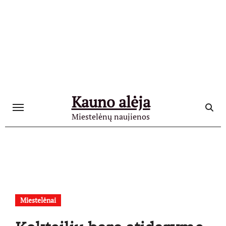
Skip
to
content
Kauno alėja
Miestelėnų naujienos
Miestelėnai