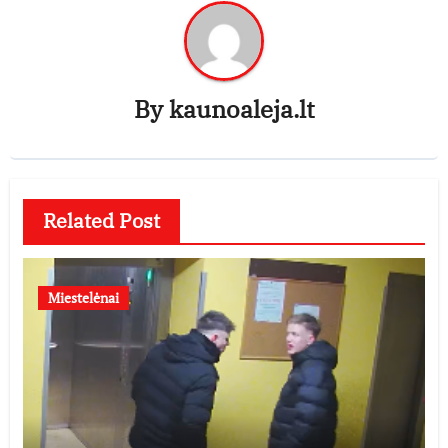
By
kaunoaleja.lt
Related Post
Miestelėnai