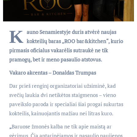
K
auno Senamiestyje duris atvėrė naujas
kokteilių baras „ROO bar&kitchen“, kurio
pirmasis oficialus vakarėlis sutraukė ne tik
pramogų, bet ir meno pasaulio atstovus.
Vakaro akcentas – Donaldas Trumpas
Dar prieš renginį organizatoriai užsiminė, kad
svečių laukia dvi netikėtos staigmenos – vieno
paveikslo paroda ir specialiai šiai progai sukurtas
kokteilis, kainuojantis mažiau nei litras kuro.
„
Baruose žmonės kalba ne tik apie maistą ar
gėrimus. Čia aptarinėjamos ir pasaulio naujienos,