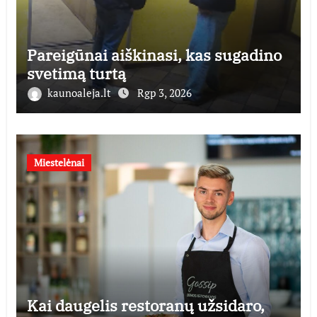
Pareigūnai aiškinasi, kas sugadino
svetimą turtą
kaunoaleja.lt
Rgp 3, 2026
Miestelėnai
Kai daugelis restoranų užsidaro,