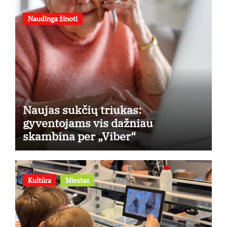
Naudinga žinoti
Naujas sukčių triukas:
gyventojams vis dažniau
skambina per „Viber“
Kultūra
Miestas