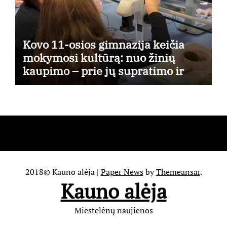
Kovo 11-osios gimnazija keičia
mokymosi kultūrą: nuo žinių
kaupimo – prie jų supratimo ir
taikymo
2018© Kauno alėja
|
Paper News
by
Themeansar
.
Kauno alėja
Miestelėnų naujienos