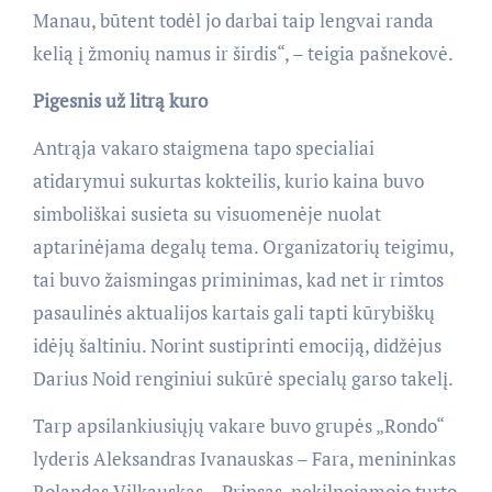
Manau, būtent todėl jo darbai taip lengvai randa
kelią į žmonių namus ir širdis“, – teigia pašnekovė.
Pigesnis už litrą kuro
Antrąja vakaro staigmena tapo specialiai
atidarymui sukurtas kokteilis, kurio kaina buvo
simboliškai susieta su visuomenėje nuolat
aptarinėjama degalų tema. Organizatorių teigimu,
tai buvo žaismingas priminimas, kad net ir rimtos
pasaulinės aktualijos kartais gali tapti kūrybiškų
idėjų šaltiniu. Norint sustiprinti emociją, didžėjus
Darius Noid renginiui sukūrė specialų garso takelį.
Tarp apsilankiusiųjų vakare buvo grupės „Rondo“
lyderis Aleksandras Ivanauskas – Fara, menininkas
Rolandas Vilkauskas – Pripsas, nekilnojamojo turto