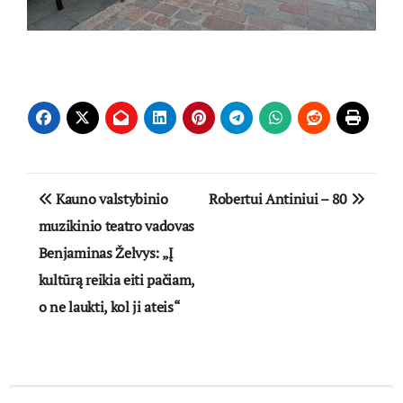
Navigacija
Kauno valstybinio
Robertui Antiniui – 80
tarp
muzikinio teatro vadovas
Benjaminas Želvys: „Į
įrašų
kultūrą reikia eiti pačiam,
o ne laukti, kol ji ateis“