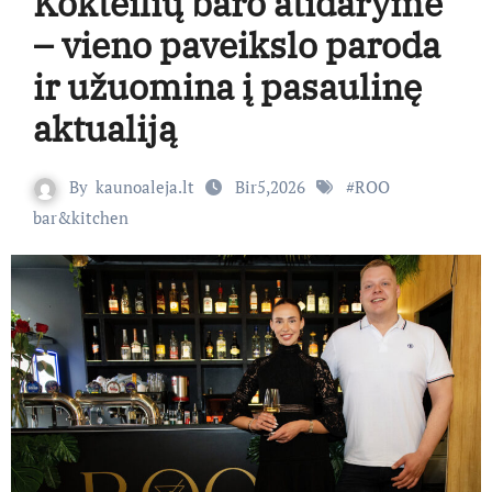
Kokteilių baro atidaryme
– vieno paveikslo paroda
ir užuomina į pasaulinę
aktualiją
By
kaunoaleja.lt
Bir5,2026
#
ROO
bar&kitchen