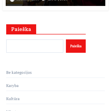
istorijos kolekciją
Paieška
Paieška
Be kategorijos
Karyba
Kultūra