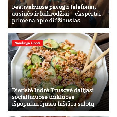
Festivaliuose pavogti telefonai,
ausinės ir laikrodžiai – ekspertai
primena apie didžiausias
finansines rizikas
Naudinga žinoti
Dietistė Indrė Trusovė dalijasi
socialiniuose tinkluose
išpopuliarėjusiu lašišos salotų
receptu