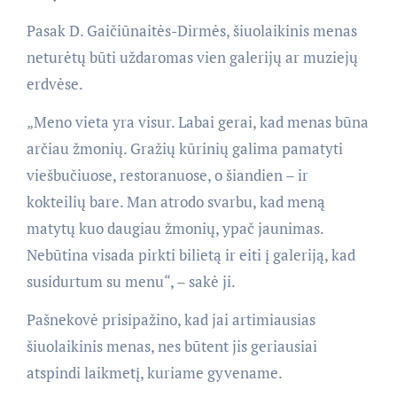
Pasak D. Gaičiūnaitės-Dirmės, šiuolaikinis menas
neturėtų būti uždaromas vien galerijų ar muziejų
erdvėse.
„Meno vieta yra visur. Labai gerai, kad menas būna
arčiau žmonių. Gražių kūrinių galima pamatyti
viešbučiuose, restoranuose, o šiandien – ir
kokteilių bare. Man atrodo svarbu, kad meną
matytų kuo daugiau žmonių, ypač jaunimas.
Nebūtina visada pirkti bilietą ir eiti į galeriją, kad
susidurtum su menu“, – sakė ji.
Pašnekovė prisipažino, kad jai artimiausias
šiuolaikinis menas, nes būtent jis geriausiai
atspindi laikmetį, kuriame gyvename.