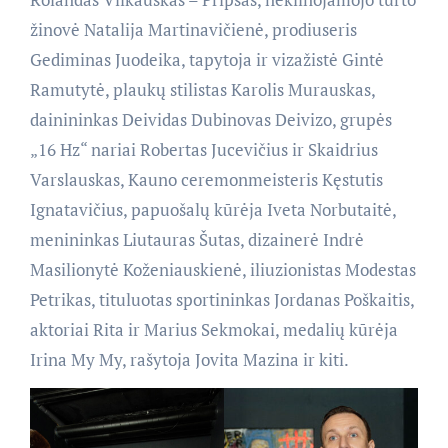
žinovė Natalija Martinavičienė, prodiuseris
Gediminas Juodeika, tapytoja ir vizažistė Gintė
Ramutytė, plaukų stilistas Karolis Murauskas,
dainininkas Deividas Dubinovas Deivizo, grupės
„16 Hz“ nariai Robertas Jucevičius ir Skaidrius
Varslauskas, Kauno ceremonmeisteris Kęstutis
Ignatavičius, papuošalų kūrėja Iveta Norbutaitė,
menininkas Liutauras Šutas, dizainerė Indrė
Masilionytė Koženiauskienė, iliuzionistas Modestas
Petrikas, tituluotas sportininkas Jordanas Poškaitis,
aktoriai Rita ir Marius Sekmokai, medalių kūrėja
Irina My My, rašytoja Jovita Mazina ir kiti.