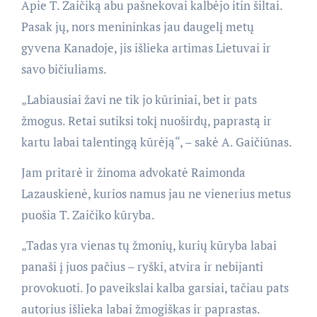
Apie T. Zaičiką abu pašnekovai kalbėjo itin šiltai.
Pasak jų, nors menininkas jau daugelį metų
gyvena Kanadoje, jis išlieka artimas Lietuvai ir
savo bičiuliams.
„Labiausiai žavi ne tik jo kūriniai, bet ir pats
žmogus. Retai sutiksi tokį nuoširdų, paprastą ir
kartu labai talentingą kūrėją“, – sakė A. Gaičiūnas.
Jam pritarė ir žinoma advokatė Raimonda
Lazauskienė, kurios namus jau ne vienerius metus
puošia T. Zaičiko kūryba.
„Tadas yra vienas tų žmonių, kurių kūryba labai
panaši į juos pačius – ryški, atvira ir nebijanti
provokuoti. Jo paveikslai kalba garsiai, tačiau pats
autorius išlieka labai žmogiškas ir paprastas.