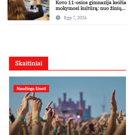
Kovo 11-osios gimnazija keičia
mokymosi kultūrą: nuo žinių
kaupimo – prie jų supratimo ir
Rgp 7, 2026
taikymo
Skaitiniai
Naudinga žinoti