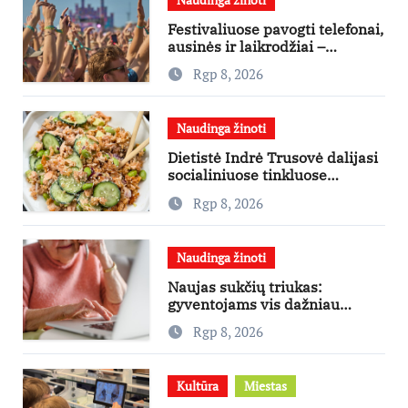
Festivaliuose pavogti telefonai,
ausinės ir laikrodžiai –
ekspertai primena apie
Rgp 8, 2026
didžiausias finansines rizikas
Naudinga žinoti
Dietistė Indrė Trusovė dalijasi
socialiniuose tinkluose
išpopuliarėjusiu lašišos salotų
Rgp 8, 2026
receptu
Naudinga žinoti
Naujas sukčių triukas:
gyventojams vis dažniau
skambina per „Viber“
Rgp 8, 2026
Kultūra
Miestas