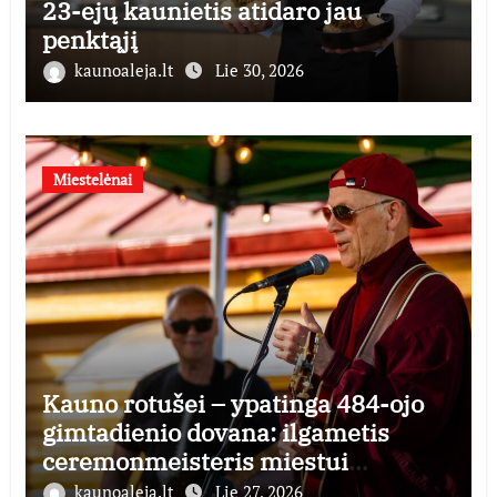
23-ejų kaunietis atidaro jau
penktąjį
kaunoaleja.lt
Lie 30, 2026
Miestelėnai
Kauno rotušei – ypatinga 484-ojo
gimtadienio dovana: ilgametis
ceremonmeisteris miestui
perduoda dešimtmečius kauptą
kaunoaleja.lt
Lie 27, 2026