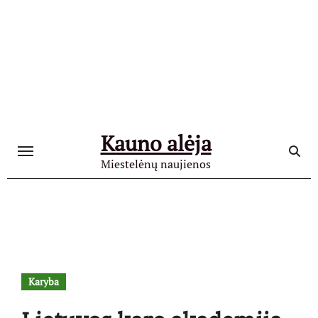
Skip
to
content
Kauno alėja
Miestelėnų naujienos
Karyba