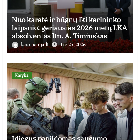
Nuo karatė ir būgnų iki karininko
laipsnio: geriausias 2026 metų LKA
absolventas ltn. A. Timinskas
kaunoaleja.lt
Lie 25, 2026
Karyba
Įdiegus papildomas saugumo