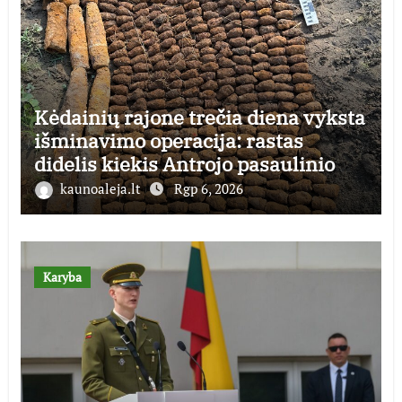
Kėdainių rajone trečia diena vyksta
išminavimo operacija: rastas
didelis kiekis Antrojo pasaulinio
karo laikų standartinės amunicijos
kaunoaleja.lt
Rgp 6, 2026
ir jos dalių
Karyba