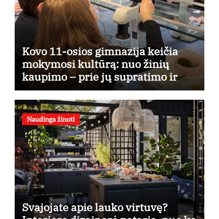
Kovo 11-osios gimnazija keičia
mokymosi kultūrą: nuo žinių
kaupimo – prie jų supratimo ir
taikymo
Naudinga žinoti
Svajojate apie lauko virtuvę?