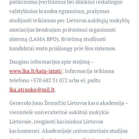
patikrinimo įvertinimus bei išlaikius reikalingus
valstybinius brandos egzaminus, prašymas
studijuoti teikiamas per Lietuvos aukštųjų mokyklų
asociacijos bendrajam priėmimui organizuoti
sistemą (LAMA BPO). Kvietimą studijuoti
kandidatai mato prisijungę prie šios sistemos.
Daugiau informacijos apie stojimą –
www.lka.lt/kaip-istoti/
. Informacija teikiama
telefonu +370 682 31 072 arba el. paštu
lka.atranka@mil.lt
.
Generolo Jono Žemaičio Lietuvos karo akademija –
vienintelė universitetinė aukštoji mokykla
Lietuvoje, rengianti karininkus Lietuvos
kariuomenei. Akademijoje universitetinės studijos