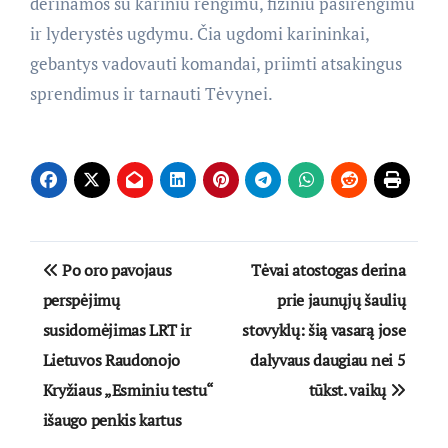
derinamos su kariniu rengimu, fiziniu pasirengimu
ir lyderystės ugdymu. Čia ugdomi karininkai,
gebantys vadovauti komandai, priimti atsakingus
sprendimus ir tarnauti Tėvynei.
Navigacija
Po oro pavojaus
Tėvai atostogas derina
tarp
perspėjimų
prie jaunųjų šaulių
susidomėjimas LRT ir
stovyklų: šią vasarą jose
įrašų
Lietuvos Raudonojo
dalyvaus daugiau nei 5
Kryžiaus „Esminiu testu“
tūkst. vaikų
išaugo penkis kartus