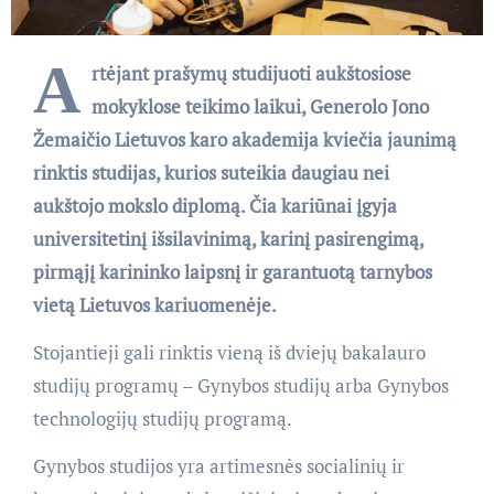
A
rtėjant prašymų studijuoti aukštosiose
mokyklose teikimo laikui, Generolo Jono
Žemaičio Lietuvos karo akademija kviečia jaunimą
rinktis studijas, kurios suteikia daugiau nei
aukštojo mokslo diplomą. Čia kariūnai įgyja
universitetinį išsilavinimą, karinį pasirengimą,
pirmąjį karininko laipsnį ir garantuotą tarnybos
vietą Lietuvos kariuomenėje.
Stojantieji gali rinktis vieną iš dviejų bakalauro
studijų programų – Gynybos studijų arba Gynybos
technologijų studijų programą.
Gynybos studijos yra artimesnės socialinių ir