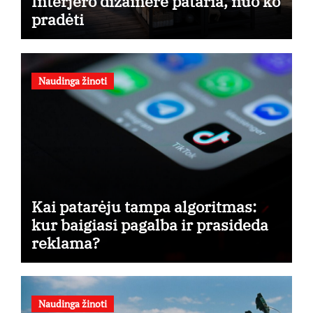
Interjero dizainerė pataria, nuo ko
pradėti
Naudinga žinoti
Kai patarėju tampa algoritmas:
kur baigiasi pagalba ir prasideda
reklama?
Naudinga žinoti