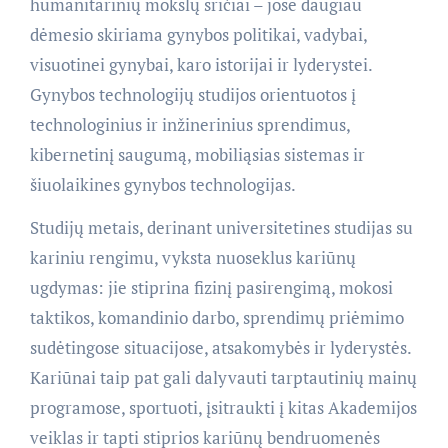
humanitarinių mokslų sričiai – jose daugiau
dėmesio skiriama gynybos politikai, vadybai,
visuotinei gynybai, karo istorijai ir lyderystei.
Gynybos technologijų studijos orientuotos į
technologinius ir inžinerinius sprendimus,
kibernetinį saugumą, mobiliąsias sistemas ir
šiuolaikines gynybos technologijas.
Studijų metais, derinant universitetines studijas su
kariniu rengimu, vyksta nuoseklus kariūnų
ugdymas: jie stiprina fizinį pasirengimą, mokosi
taktikos, komandinio darbo, sprendimų priėmimo
sudėtingose situacijose, atsakomybės ir lyderystės.
Kariūnai taip pat gali dalyvauti tarptautinių mainų
programose, sportuoti, įsitraukti į kitas Akademijos
veiklas ir tapti stiprios kariūnų bendruomenės