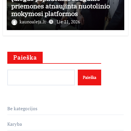
priemones atnaujinta nuotolinio
mokymosi platformos
mobilizacijosmokykla.lt veikla
kaunoaleja.lt
Lie 21, 2026
Paieška
Paieška
Be kategorijos
Karyba