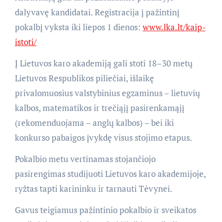
dalyvavę kandidatai. Registracija į pažintinį
pokalbį vyksta iki liepos 1 dienos:
www.lka.lt/kaip-
istoti/
Į Lietuvos karo akademiją gali stoti 18–30 metų
Lietuvos Respublikos piliečiai, išlaikę
privalomuosius valstybinius egzaminus – lietuvių
kalbos, matematikos ir trečiąjį pasirenkamąjį
(rekomenduojama – anglų kalbos) – bei iki
konkurso pabaigos įvykdę visus stojimo etapus.
Pokalbio metu vertinamas stojančiojo
pasirengimas studijuoti Lietuvos karo akademijoje,
ryžtas tapti karininku ir tarnauti Tėvynei.
Gavus teigiamus pažintinio pokalbio ir sveikatos