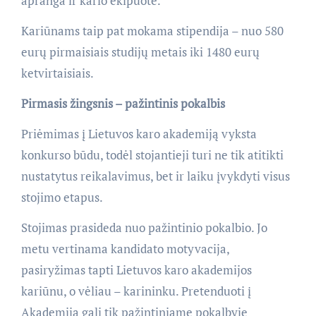
apranga ir kario ekipuotė.
Kariūnams taip pat mokama stipendija – nuo 580
eurų pirmaisiais studijų metais iki 1480 eurų
ketvirtaisiais.
Pirmasis žingsnis – pažintinis pokalbis
Priėmimas į Lietuvos karo akademiją vyksta
konkurso būdu, todėl stojantieji turi ne tik atitikti
nustatytus reikalavimus, bet ir laiku įvykdyti visus
stojimo etapus.
Stojimas prasideda nuo pažintinio pokalbio. Jo
metu vertinama kandidato motyvacija,
pasiryžimas tapti Lietuvos karo akademijos
kariūnu, o vėliau – karininku. Pretenduoti į
Akademiją gali tik pažintiniame pokalbyje