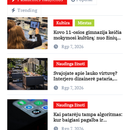
Trending
Kultūra
Miestas
Kovo 11-osios gimnazija keičia
mokymosi kultūrą: nuo žinių
kaupimo – prie jų supratimo ir
Rgp 7, 2026
taikymo
Naudinga žinoti
Svajojate apie lauko virtuvę?
Interjero dizainerė pataria,
nuo ko pradėti
Rgp 7, 2026
Naudinga žinoti
Kai patarėju tampa algoritmas:
kur baigiasi pagalba ir
prasideda reklama?
Rgp 7, 2026