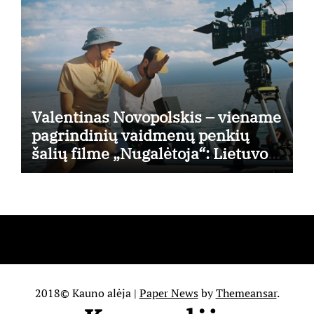
Valentinas Novopolskis – viename
pagrindinių vaidmenų penkių
šalių filme „Nugalėtoja“: Lietuvos
kino teatruose – nuo rugpjūčio 7-
osios
2018© Kauno alėja
|
Paper News
by
Themeansar
.