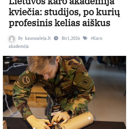
Lietuvos karo akademija
kviečia: studijos, po kurių
profesinis kelias aiškus
By
kaunoaleja.lt
Bir1,2026
#
Karo
akademija