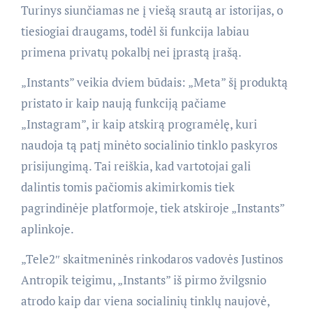
Turinys siunčiamas ne į viešą srautą ar istorijas, o
tiesiogiai draugams, todėl ši funkcija labiau
primena privatų pokalbį nei įprastą įrašą.
„Instants” veikia dviem būdais: „Meta” šį produktą
pristato ir kaip naują funkciją pačiame
„Instagram”, ir kaip atskirą programėlę, kuri
naudoja tą patį minėto socialinio tinklo paskyros
prisijungimą. Tai reiškia, kad vartotojai gali
dalintis tomis pačiomis akimirkomis tiek
pagrindinėje platformoje, tiek atskiroje „Instants”
aplinkoje.
„Tele2″ skaitmeninės rinkodaros vadovės Justinos
Antropik teigimu, „Instants” iš pirmo žvilgsnio
atrodo kaip dar viena socialinių tinklų naujovė,