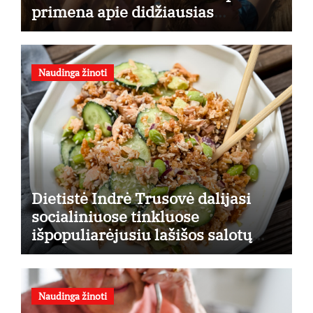
primena apie didžiausias
finansines rizikas
Naudinga žinoti
Dietistė Indrė Trusovė dalijasi
socialiniuose tinkluose
išpopuliarėjusiu lašišos salotų
receptu
Naudinga žinoti