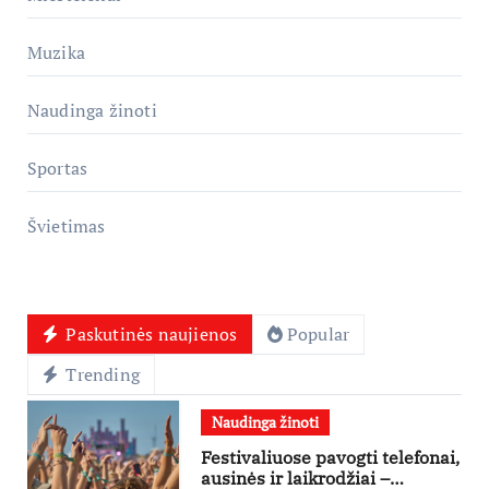
Muzika
Naudinga žinoti
Sportas
Švietimas
Paskutinės naujienos
Popular
Trending
Naudinga žinoti
Festivaliuose pavogti telefonai,
ausinės ir laikrodžiai –