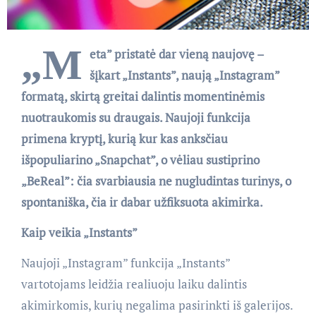
„M
eta” pristatė dar vieną naujovę –
šįkart „Instants”, naują „Instagram”
formatą, skirtą greitai dalintis momentinėmis
nuotraukomis su draugais. Naujoji funkcija
primena kryptį, kurią kur kas anksčiau
išpopuliarino „Snapchat”, o vėliau sustiprino
„BeReal”: čia svarbiausia ne nugludintas turinys, o
spontaniška, čia ir dabar užfiksuota akimirka.
Kaip veikia „Instants”
Naujoji „Instagram” funkcija „Instants”
vartotojams leidžia realiuoju laiku dalintis
akimirkomis, kurių negalima pasirinkti iš galerijos.