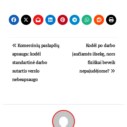
Navigacija
Komercinių paslapčių
Kodėl po darbo
tarp
apsauga: kodėl
jaučiamės išsekę, nors
standartinė darbo
fiziškai beveik
įrašų
sutartis verslo
nepajudėjome?
nebeapsaugo