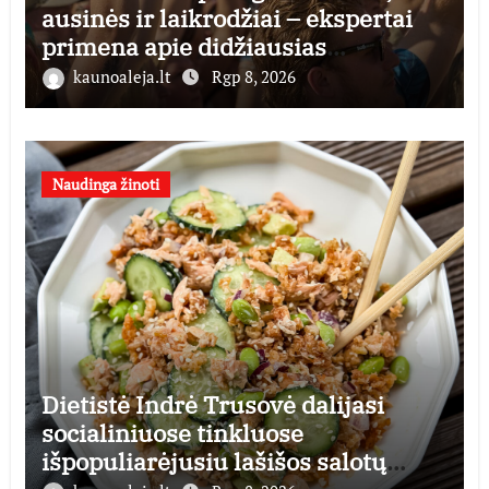
ausinės ir laikrodžiai – ekspertai
primena apie didžiausias
finansines rizikas
kaunoaleja.lt
Rgp 8, 2026
Naudinga žinoti
Dietistė Indrė Trusovė dalijasi
socialiniuose tinkluose
išpopuliarėjusiu lašišos salotų