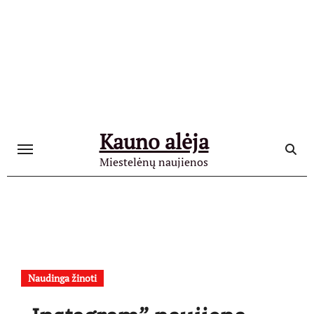
Skip
to
content
Kauno alėja
Miestelėnų naujienos
Naudinga žinoti