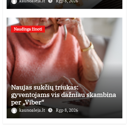
receptu
kaunoaleja.lt
Rgp 8, 2026
Naudinga žinoti
Naujas sukčių triukas:
gyventojams vis dažniau skambina
per „Viber“
kaunoaleja.lt
Rgp 8, 2026