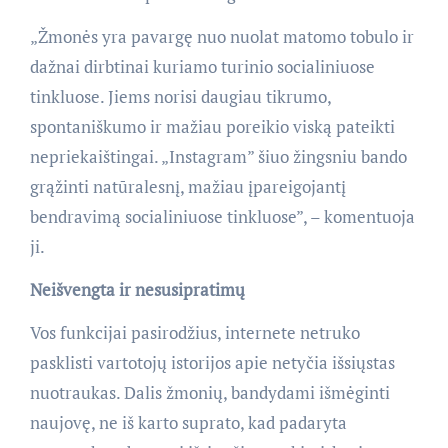
„Žmonės yra pavargę nuo nuolat matomo tobulo ir
dažnai dirbtinai kuriamo turinio socialiniuose
tinkluose. Jiems norisi daugiau tikrumo,
spontaniškumo ir mažiau poreikio viską pateikti
nepriekaištingai. „Instagram” šiuo žingsniu bando
grąžinti natūralesnį, mažiau įpareigojantį
bendravimą socialiniuose tinkluose”, – komentuoja
ji.
Neišvengta ir nesusipratimų
Vos funkcijai pasirodžius, internete netruko
pasklisti vartotojų istorijos apie netyčia išsiųstas
nuotraukas. Dalis žmonių, bandydami išmėginti
naujovę, ne iš karto suprato, kad padaryta