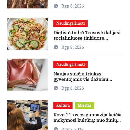
ekspertai primena apie
Rgp 8, 2026
didžiausias finansines rizikas
Naudinga žinoti
Dietistė Indrė Trusovė dalijasi
socialiniuose tinkluose
išpopuliarėjusiu lašišos salotų
Rgp 8, 2026
receptu
Naudinga žinoti
Naujas sukčių triukas:
gyventojams vis dažniau
skambina per „Viber“
Rgp 8, 2026
Kultūra
Miestas
Kovo 11-osios gimnazija keičia
mokymosi kultūrą: nuo žinių
kaupimo – prie jų supratimo ir
Rgp 7, 2026