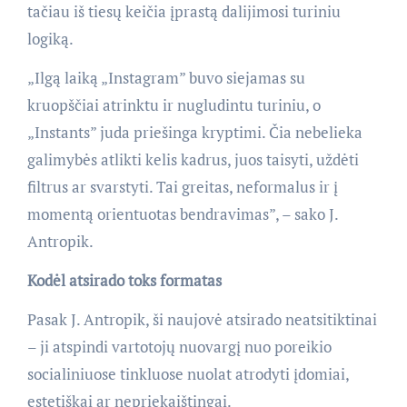
tačiau iš tiesų keičia įprastą dalijimosi turiniu
logiką.
„Ilgą laiką „Instagram” buvo siejamas su
kruopščiai atrinktu ir nugludintu turiniu, o
„Instants” juda priešinga kryptimi. Čia nebelieka
galimybės atlikti kelis kadrus, juos taisyti, uždėti
filtrus ar svarstyti. Tai greitas, neformalus ir į
momentą orientuotas bendravimas”, – sako J.
Antropik.
Kodėl atsirado toks formatas
Pasak J. Antropik, ši naujovė atsirado neatsitiktinai
– ji atspindi vartotojų nuovargį nuo poreikio
socialiniuose tinkluose nuolat atrodyti įdomiai,
estetiškai ar nepriekaištingai.