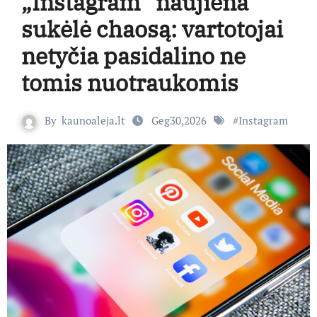
„Instagram” naujiena
sukėlė chaosą: vartotojai
netyčia pasidalino ne
tomis nuotraukomis
By
kaunoaleja.lt
Geg30,2026
#
Instagram