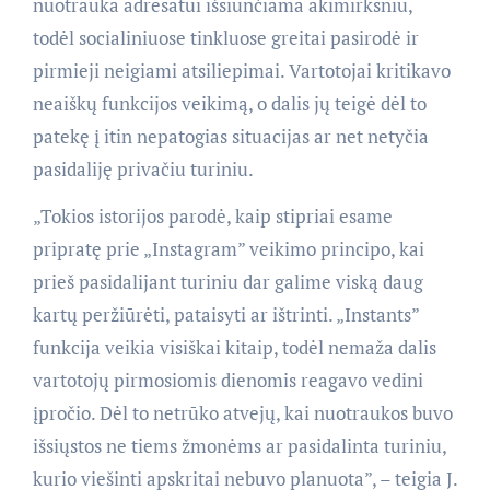
nuotrauka adresatui išsiunčiama akimirksniu,
todėl socialiniuose tinkluose greitai pasirodė ir
pirmieji neigiami atsiliepimai. Vartotojai kritikavo
neaiškų funkcijos veikimą, o dalis jų teigė dėl to
patekę į itin nepatogias situacijas ar net netyčia
pasidaliję privačiu turiniu.
„Tokios istorijos parodė, kaip stipriai esame
pripratę prie „Instagram” veikimo principo, kai
prieš pasidalijant turiniu dar galime viską daug
kartų peržiūrėti, pataisyti ar ištrinti. „Instants”
funkcija veikia visiškai kitaip, todėl nemaža dalis
vartotojų pirmosiomis dienomis reagavo vedini
įpročio. Dėl to netrūko atvejų, kai nuotraukos buvo
išsiųstos ne tiems žmonėms ar pasidalinta turiniu,
kurio viešinti apskritai nebuvo planuota”, – teigia J.