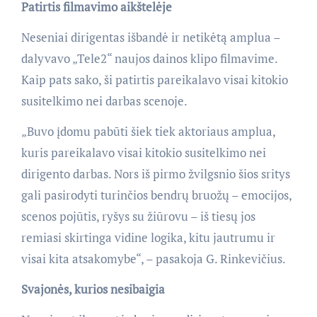
Patirtis filmavimo aikštelėje
Neseniai dirigentas išbandė ir netikėtą amplua –
dalyvavo „Tele2“ naujos dainos klipo filmavime.
Kaip pats sako, ši patirtis pareikalavo visai kitokio
susitelkimo nei darbas scenoje.
„Buvo įdomu pabūti šiek tiek aktoriaus amplua,
kuris pareikalavo visai kitokio susitelkimo nei
dirigento darbas. Nors iš pirmo žvilgsnio šios sritys
gali pasirodyti turinčios bendrų bruožų – emocijos,
scenos pojūtis, ryšys su žiūrovu – iš tiesų jos
remiasi skirtinga vidine logika, kitu jautrumu ir
visai kita atsakomybe“, – pasakoja G. Rinkevičius.
Svajonės, kurios nesibaigia