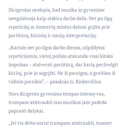
Dirigentas neslepia, kad muzika jo gyvenime
neegzistuoja kaip atskira darbo dalis. Net po ilgų
repeticijų ar koncertų mintys dažnai grįžta prie
partitūrų, kūrinių ir naujų interpretacijų.
„Kartais net po ilgos darbo dienos, užpildytos
repeticijomis, vietoj poilsio atsiranda visai kitoks
impulsas – atsiversti partitūrą, dar kartą peržvelgti
kūrinį, prie jo sugrįžti. Ne iš pareigos, o greičiau iš
vidinio poreikio“, – pasakoja G. Rinkevičius.
Nors dirigento gyvenimo tempas intensyvus,
trumpam atsitraukti nuo muzikos jam padeda
paprasti dalykai.
„Jei vis dėlto norisi trumpam atsitraukti, tuomet