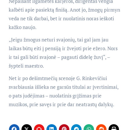
Nepaisant ilgametės karjeros, dirigentas vengia
kalbėti apie pasiektą finišą. Anot jo, žmogų pirmyn
veda ne tik darbai, bet ir nuolatinis noras ieškoti
kažko naujo.
„Jeigu žmogus neturi svajonių, tai gal jam jau
laikas būtų eiti į pensiją ir žvejoti prie ežero. Nors
ir tai gali būti svajonė – pagauti didelę žuvį“, –
šypteli maestro.
Net ir po dešimtmečių scenoje G. Rinkevičiui
svarbiausia išlieka ne garsūs titulai ar įvertinimai,
o pats judėjimas – nuolatinis grįžimas prie
muzikos, prie savęs ir prie dar neatrastų dalykų.