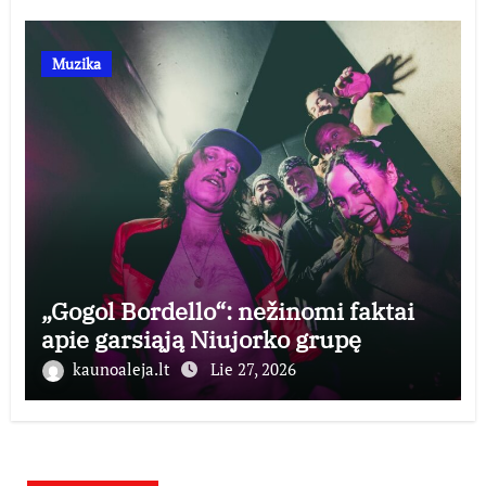
Muzika
„Gogol Bordello“: nežinomi faktai
apie garsiąją Niujorko grupę
kaunoaleja.lt
Lie 27, 2026