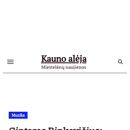
Skip
to
content
Kauno alėja
Miestelėnų naujienos
Muzika