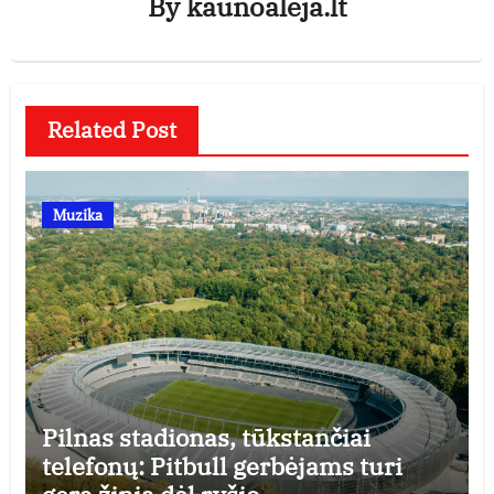
By
kaunoaleja.lt
Related Post
Muzika
Pilnas stadionas, tūkstančiai
telefonų: Pitbull gerbėjams turi