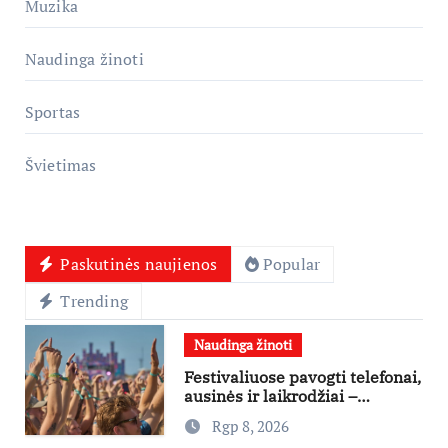
Muzika
Naudinga žinoti
Sportas
Švietimas
Paskutinės naujienos
Popular
Trending
Naudinga žinoti
Festivaliuose pavogti telefonai,
ausinės ir laikrodžiai –
ekspertai primena apie
Rgp 8, 2026
didžiausias finansines rizikas