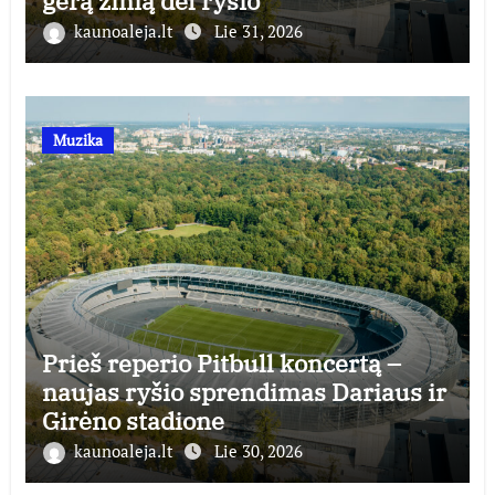
gerą žinią dėl ryšio
kaunoaleja.lt
Lie 31, 2026
Muzika
Prieš reperio Pitbull koncertą –
naujas ryšio sprendimas Dariaus ir
Girėno stadione
kaunoaleja.lt
Lie 30, 2026