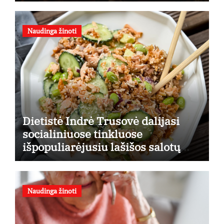
finansines rizikas
Naudinga žinoti
Dietistė Indrė Trusovė dalijasi
socialiniuose tinkluose
išpopuliarėjusiu lašišos salotų
receptu
Naudinga žinoti