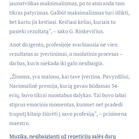
jaunatviškas maksimalizmas, po to atsiranda tam
tikras patyrimas. Galbūt maksimalizmas turi išlikti,
bet kartu jis keičiasi. Keičiasi keliai, kuriais tu
pasieki rezultatą“, – sako G. Rinkevičius.
Anot dirigento, profesijoje svarbiausia ne vien
rezultatas ar įvertinimai, o nuolatinis procesas –
darbas, kuris niekada iki galo nesibaigia.
„Žinoma, yra malonu, kai tave įvertina. Pavyzdžiui,
Nacionalinė premija, kurią gavau būdamas 34-
erių, buvo tikrai nuostabus dalykas. Tai buvo labai
stiprus emocinis momentas, kuomet net pradedi
truputį kitaip žiūrėti į savo profesiją“, – prisimena
maestro.
Muzika, nesibaigianti už repeticijų salės durų