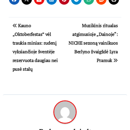
Navigacija
Kauno
Muzikinis ritualas
tarp
„Oktoberfestas” vėl
atgimusioje „Dainoje“:
traukia minias: rudenį
NICHE sezoną vainikuos
įrašų
vyksiančioje šventėje
Berlyno žvaigždė Lyra
rezervuota daugiau nei
Pramuk
pusė stalų