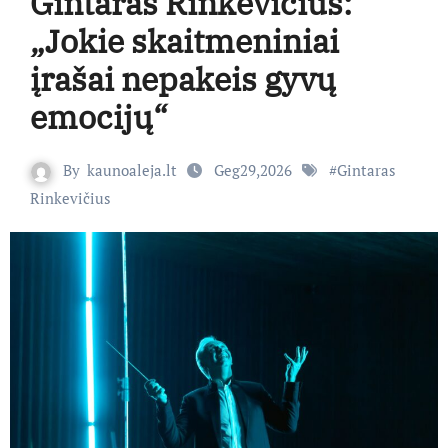
Gintaras Rinkevičius:
„Jokie skaitmeniniai
įrašai nepakeis gyvų
emocijų“
By
kaunoaleja.lt
Geg29,2026
#
Gintaras
Rinkevičius