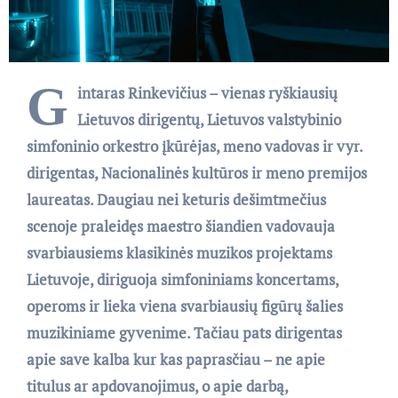
G
intaras Rinkevičius – vienas ryškiausių
Lietuvos dirigentų, Lietuvos valstybinio
simfoninio orkestro įkūrėjas, meno vadovas ir vyr.
dirigentas, Nacionalinės kultūros ir meno premijos
laureatas. Daugiau nei keturis dešimtmečius
scenoje praleidęs maestro šiandien vadovauja
svarbiausiems klasikinės muzikos projektams
Lietuvoje, diriguoja simfoniniams koncertams,
operoms ir lieka viena svarbiausių figūrų šalies
muzikiniame gyvenime. Tačiau pats dirigentas
apie save kalba kur kas paprasčiau – ne apie
titulus ar apdovanojimus, o apie darbą,