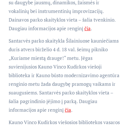
su daugybe jausmų, dinamikos, žaismės ir
vokalinių bei instrumentinių improvizacijų.
Dainavos parko skaityklos vieta – šalia tvenkinio.
Daugiau informacijos apie renginį
čia
.
Santarvės parko skaitykla Šilainiuose kauniečiams
duris atvers birželio 4 d. 18 val. šeimų pikniko
„Kuriame miestą drauge!“ metu. Jėgas
suvienijusios Kauno Vinco Kudirkos viešoji
biblioteka ir Kauno būsto modernizavimo agentūra
renginio metu žada daugybę pramogų vaikams ir
suaugusiems. Santarvės parko skaityklos vieta –
šalia pagrindinio įėjimo į parką. Daugiau
informacijos apie renginį
čia
.
Kauno Vinco Kudirkos viešosios bibliotekos vasaros