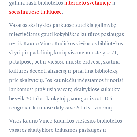
galima rasti bibliotekos
interneto svetainėje
ir
socialiniuose tinkluose
.
Vasaros skaityklos parkuose suteikia galimybę
miestiečiams gauti kokybiškas kultūros paslaugas
ne tik Kauno Vinco Kudirkos viešosios bibliotekos
skyrių ir padalinių, kurių visame mieste yra 21,
patalpose, bet ir viešose miesto erdvėse, skatina
kultūros decentralizaciją ir priartina biblioteką
prie skaitytojų. Jos kauniečių mėgstamos ir noriai
lankomos: praėjusią vasarą skaityklose sulaukta
beveik 30 tūkst. lankytojų, suorganizuoti 105
renginiai, kuriuose dalyvavo 6 tūkst. žmonių.
Visos Kauno Vinco Kudirkos viešosios bibliotekos
vasaros skaityklose teikiamos paslaugos ir