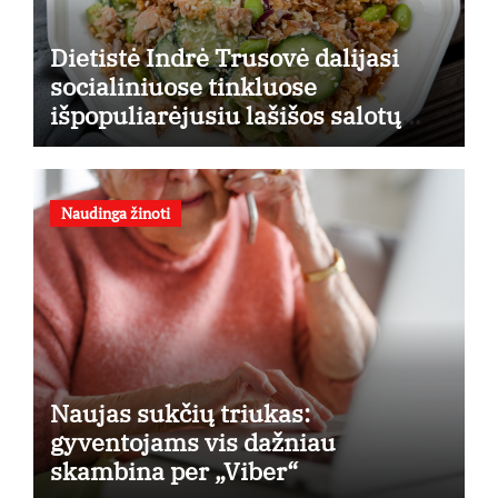
Dietistė Indrė Trusovė dalijasi
socialiniuose tinkluose
išpopuliarėjusiu lašišos salotų
receptu
Naudinga žinoti
Naujas sukčių triukas:
gyventojams vis dažniau
skambina per „Viber“