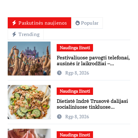
Paskutinės naujienos
Popular
Trending
Naudinga žinoti
Festivaliuose pavogti telefonai,
ausinės ir laikrodžiai –
ekspertai primena apie
Rgp 8, 2026
didžiausias finansines rizikas
Naudinga žinoti
Dietistė Indrė Trusovė dalijasi
socialiniuose tinkluose
išpopuliarėjusiu lašišos salotų
Rgp 8, 2026
receptu
Naudinga žinoti