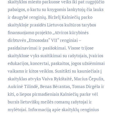
skaityklos miesto parkuose veiks iki pat rugpjūčio
pabaigos, o kartu su knygomis lankytojų čia lauks
ir daugybė renginių. Birželį Kalniečių parko
skaitykloje prasidės Lietuvos kultūros tarybos
finansuojamo projekto „Atviros kūrybinės
dirbtuvės „Etnosodas“ VII“ renginiai –
pasidainavimai ir pasišokimai. Visose trijose
skaityklose vyks susitikimai su rašytojais, įvairios
edukacijos, koncertai, paskaitos, jogos užsiėmimai
vaikams ir kitos veiklos. Susitikti su kauniečiais į
skaityklas atvyks Vaiva Rykštaitė, Marius Čepulis,
Aušrinė Tilindė, Benas Bėrantas, Tomas Dirgėla ir
kiti, o liepos pirmadieniais Kalniečių parke vėl
bursis lietuviškų meilės romanų rašytojai ir
mylėtojai. Informaciją apie skaityklų renginius