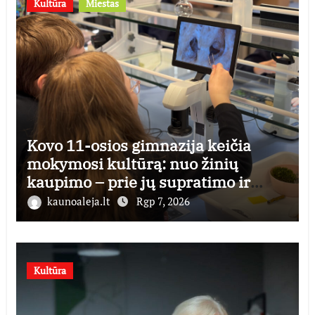
Kultūra
Miestas
Kovo 11-osios gimnazija keičia
mokymosi kultūrą: nuo žinių
kaupimo – prie jų supratimo ir
taikymo
kaunoaleja.lt
Rgp 7, 2026
Kultūra