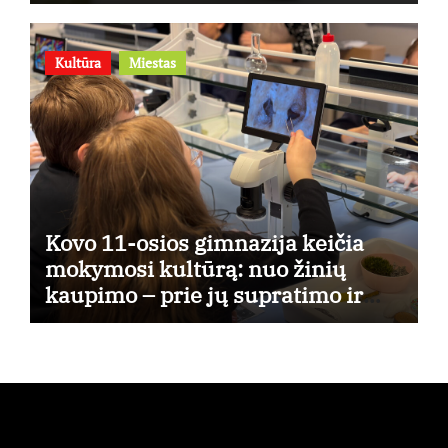
Kultūra
Miestas
Kovo 11-osios gimnazija keičia
mokymosi kultūrą: nuo žinių
kaupimo – prie jų supratimo ir
taikymo