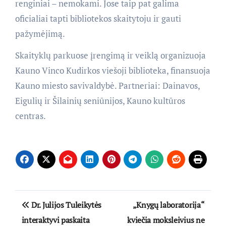
renginiai – nemokami. Jose taip pat galima
oficialiai tapti bibliotekos skaitytoju ir gauti
pažymėjimą.
Skaityklų parkuose įrengimą ir veiklą organizuoja
Kauno Vinco Kudirkos viešoji biblioteka, finansuoja
Kauno miesto savivaldybė. Partneriai: Dainavos,
Eigulių ir Šilainių seniūnijos, Kauno kultūros
centras.
Navigacija
Dr. Julijos Tuleikytės
„Knygų laboratorija“
tarp
interaktyvi paskaita
kviečia moksleivius ne