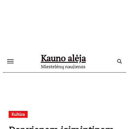
Skip
to
content
Kauno alėja
Miestelėnų naujienos
Kultūra