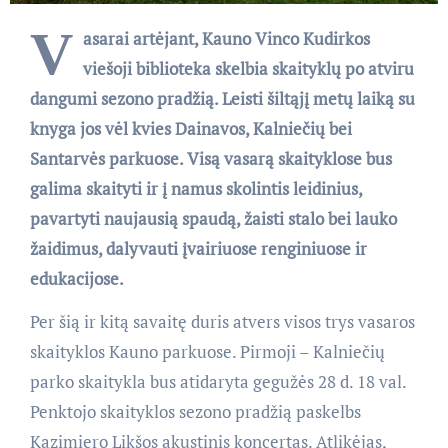
V
asarai artėjant, Kauno Vinco Kudirkos
viešoji biblioteka skelbia skaityklų po atviru
dangumi sezono pradžią. Leisti šiltąjį metų laiką su
knyga jos vėl kvies Dainavos, Kalniečių bei
Santarvės parkuose. Visą vasarą skaityklose bus
galima skaityti ir į namus skolintis leidinius,
pavartyti naujausią spaudą, žaisti stalo bei lauko
žaidimus, dalyvauti įvairiuose renginiuose ir
edukacijose.
Per šią ir kitą savaitę duris atvers visos trys vasaros
skaityklos Kauno parkuose. Pirmoji – Kalniečių
parko skaitykla bus atidaryta gegužės 28 d. 18 val.
Penktojo skaityklos sezono pradžią paskelbs
Kazimiero Likšos akustinis koncertas. Atlikėjas,