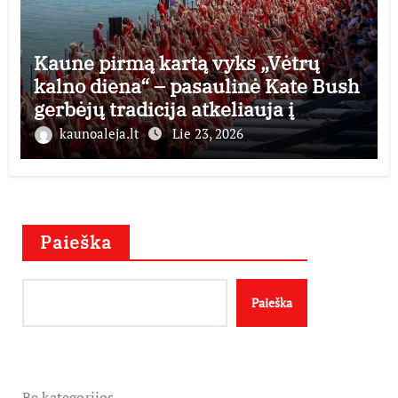
Kaune pirmą kartą vyks „Vėtrų
kalno diena“ – pasaulinė Kate Bush
gerbėjų tradicija atkeliauja į
Lietuvą
kaunoaleja.lt
Lie 23, 2026
Paieška
Paieška
Be kategorijos