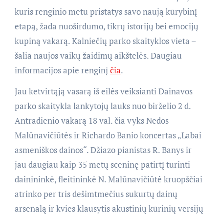
kuris renginio metu pristatys savo naują kūrybinį
etapą, žada nuoširdumo, tikrų istorijų bei emocijų
kupiną vakarą. Kalniečių parko skaityklos vieta –
šalia naujos vaikų žaidimų aikštelės. Daugiau
informacijos apie renginį
čia
.
Jau ketvirtąją vasarą iš eilės veiksianti Dainavos
parko skaitykla lankytojų lauks nuo birželio 2 d.
Antradienio vakarą 18 val. čia vyks Nedos
Malūnavičiūtės ir Richardo Banio koncertas „Labai
asmeniškos dainos“. Džiazo pianistas R. Banys ir
jau daugiau kaip 35 metų sceninę patirtį turinti
dainininkė, fleitininkė N. Malūnavičiūtė kruopščiai
atrinko per tris dešimtmečius sukurtų dainų
arsenalą ir kvies klausytis akustinių kūrinių versijų