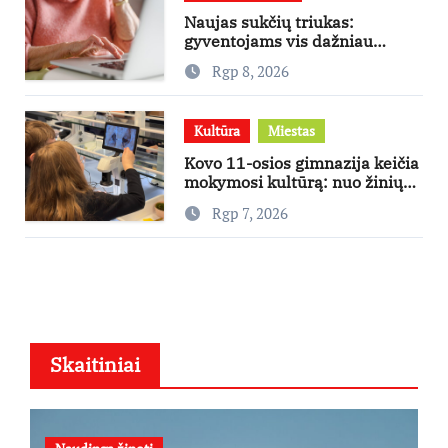
Naujas sukčių triukas:
gyventojams vis dažniau
skambina per „Viber“
Rgp 8, 2026
Kultūra
Miestas
Kovo 11-osios gimnazija keičia
mokymosi kultūrą: nuo žinių
kaupimo – prie jų supratimo ir
Rgp 7, 2026
taikymo
Skaitiniai