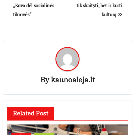
„Kova dėl socialinės
tik skaityti, bet ir kurti
įrašų
tikrovės“
kultūrą
By
kaunoaleja.lt
Related Post