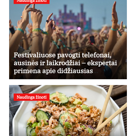
Naudinga žinoti
Festivaliuose pavogti telefonai,
ausinės ir laikrodžiai – ekspertai
primena apie didžiausias
finansines rizikas
Naudinga žinoti