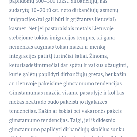
papildomų 300–500 tūkst. dirbančiųjų, kas
sudarytų 10–20 tūkst. neto dirbančiųjų asmenų
imigracijos (tai gali būti ir grįžtantys lietuviai)
kasmet. Net jei pastaraisiais metais Lietuvoje
stebėjome tokius imigracijos tempus, tai gana
nemenkas augimas tokiai mažai ir menką
integracijos patirtį turinčiai šaliai. Žinoma,
keturiasdešimtmečiai dar spėtų ir vaikus užauginti,
kurie galėtų papildyti dirbančiųjų gretas, bet kažin
ar Lietuvoje pakeisime gimstamumo tendencijas.
Gimstamumas mažėja visame pasaulyje ir kol kas
niekas neatrado būdo pakeisti jo ilgalaikes
tendencijas. Kažin ar šokiai bei vakaronės pakeis
gimstamumo tendencijas. Taigi, jei iš didesnio
gimstamumo papildyti dirbančiųjų skaičius sunku