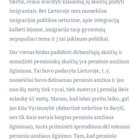
tikėtis, reikia svarstyti klausimą jų skaičių pildyti
imigrantais. Bet Lietuvoje mes nuoseklios
imigracijos politikos neturime, apie integraciją
kalbėti bijome, imigracija tarp gyventojų
nepopuliari tema ir į tai įsiklauso politikai.
Dar vienas būdas padidinti dirbančiųjų skaičių ir
sumažinti pensininkų skaičių yra pensinio amžiaus
ilginimas. Tai buvo padaryta Lietuvoje, t. y.
nuosekliai buvo didinamas pensinis amžius ir jau
nuo šių metų tiek vyrai, tiek moterys į pensiją išeis
sulaukę 65 metų. Manau, kad labai greitu laiku, gal
jau kita Vyriausybė (dabartinė neketina to daryti,
nes tik šiais metais baigtas pensinio amžiaus
ilginimas), turės priiminėti sprendimus dėl tolesnio
pensinio amžiaus ilginimo. Tam, kad pensinio