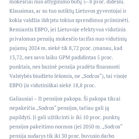
mokesčiai nuo atlyginimo būtų 5–8 proc. didesni.
Klausimas, ar su tuo sutiktų Lietuvos gyventojai ir
kokia valdžia išdrįstu tokius sprendimus priiminėti.
Remiantis EBPO, jei Lietuvoje efektyvus vidutinis
privalomas pensijų mokesčio tarifas nuo vidutinių
pajamų 2024 m. siekė tik 8,72 proc. (manau, kad
13,72, nes savo laiku GPM padidintas 5 proc.
punktais, nes bazinė pensija pradėta finansuoti
Valstybės biudžeto lėšomis, ne „Sodros“), tai visoje
EBPO jis vidutiniškai siekė 18,8 proc.
Galiausiai – II pensijos pakopa. Ši pakopa tikrai
nepakeičia „Sodros“ pensijos, tačiau gali ją
papildyti. Ji gali užtikrinti ir iki 10 proc. punktų
pensijos pakeitimo normos (jei 2050 m. „Sodros“
pensija sudarys tik iki 30 proc. buvusio darbo