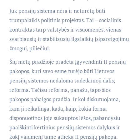
Juk pensijų sistema nėra ir neturėtų būti
trumpalaikis politinis projektas. Tai – socialinis
kontraktas tarp valstybės ir visuomenės, vienas
svarbiausių ir stabiliausių ilgalaikių įsipareigojimų
žmogui, piliečiui.
Šių metų pradžioje pradėta įgyvendinti II pensijų
pakopos, kuri savo esme turėjo būti Lietuvos
pensijų sistemos nedaloma sudedamoji dalis,
reforma. Tačiau reforma, panašu, tapo šios
pakopos pabaigos pradžia. Ir kol diskutuojama,
kam ji reikalinga, kada, kaip, kokia forma
disponuotinos joje sukauptos lėšos, pabandysiu
paaiškinti kertinius pensijų sistemos dalykus ir
kokį vaidmenį tame atlieka II pensijų pakopa.