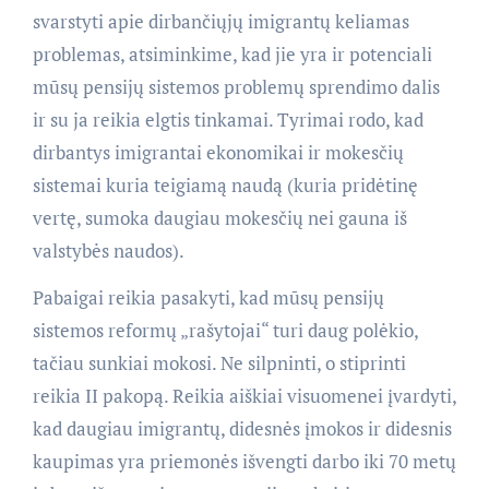
svarstyti apie dirbančiųjų imigrantų keliamas
problemas, atsiminkime, kad jie yra ir potenciali
mūsų pensijų sistemos problemų sprendimo dalis
ir su ja reikia elgtis tinkamai. Tyrimai rodo, kad
dirbantys imigrantai ekonomikai ir mokesčių
sistemai kuria teigiamą naudą (kuria pridėtinę
vertę, sumoka daugiau mokesčių nei gauna iš
valstybės naudos).
Pabaigai reikia pasakyti, kad mūsų pensijų
sistemos reformų „rašytojai“ turi daug polėkio,
tačiau sunkiai mokosi. Ne silpninti, o stiprinti
reikia II pakopą. Reikia aiškiai visuomenei įvardyti,
kad daugiau imigrantų, didesnės įmokos ir didesnis
kaupimas yra priemonės išvengti darbo iki 70 metų