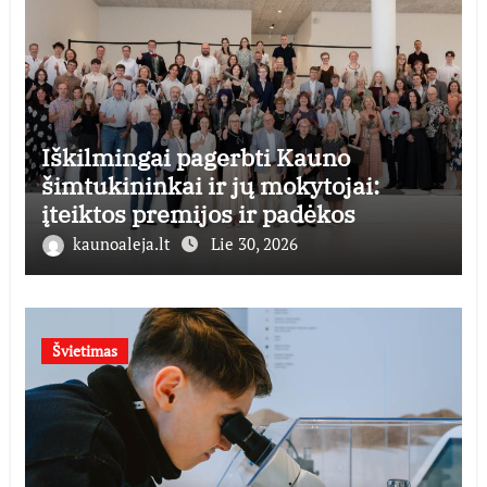
Iškilmingai pagerbti Kauno
šimtukininkai ir jų mokytojai:
įteiktos premijos ir padėkos
kaunoaleja.lt
Lie 30, 2026
Švietimas