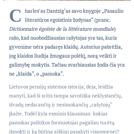
C
harles’as Dantzig‘as savo knygoje „Pasaulio
literatūros egoistinis žodynas“ (pranc.
Dictionnaire égoïste de la littérature mondiale
)
rašo, kad nuobodžiausias rašytojas yra tas, kuris
gyvenime nėra padaręs klaidų. Autorius pabrėžia,
jog klaidos liudija žmogaus polėkį, norą veikti ir
galimybę mokytis. Tačiau svarbiausias žodis čia yra
ne „klaida“, o „pamoka“.
Lietuvos pensijų sistemos istorija, deja, leidžia
manyti, kad ši sritis tampa savotiška neklystančių,
išvadų nedarančių ir nesimokančių „rašytojų“
įkaite. Todėl kyla esminis klausimas: kokias
pamokas politikos formuotojai pagaliau turėtų
išmokti ir ką būtina aiškiai pasakyti visuomenei?