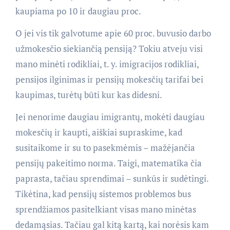
kaupiama po 10 ir daugiau proc.
O jei vis tik galvotume apie 60 proc. buvusio darbo
užmokesčio siekiančią pensiją? Tokiu atveju visi
mano minėti rodikliai, t. y. imigracijos rodikliai,
pensijos ilginimas ir pensijų mokesčių tarifai bei
kaupimas, turėtų būti kur kas didesni.
Jei nenorime daugiau imigrantų, mokėti daugiau
mokesčių ir kaupti, aiškiai supraskime, kad
susitaikome ir su to pasekmėmis – mažėjančia
pensijų pakeitimo norma. Taigi, matematika čia
paprasta, tačiau sprendimai – sunkūs ir sudėtingi.
Tikėtina, kad pensijų sistemos problemos bus
sprendžiamos pasitelkiant visas mano minėtas
dedamąsias. Tačiau gal kitą kartą, kai norėsis kam