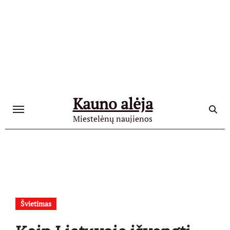
Skip
to
content
Kauno alėja
Miestelėnų naujienos
Švietimas