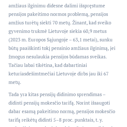
amžiaus ilginimu didesne dalimi išspręstume
pensijos pakeitimo normos problemą, pensijos
amžius turėtų siekti 70 metų. Žinant, kad sveiko
gyvenimo trukmė Lietuvoje siekia 60,9 metus
(2023 m. Europos Sąjungoje – 63,1 metai), sunku
būtų paaiškinti tokį pensinio amžiaus ilginimą, jei
žmogus nesulaukia pensijos būdamas sveikas.
Tačiau labai tikėtina, kad dabartiniai
keturiasdešimtmečiai Lietuvoje dirbs jau iki 67
metų.
Tada yra kitas pensijų didinimo sprendimas –
didinti pensijų mokesčio tarifą. Norint išsaugoti
dabar esamą pakeitimo normą, pensijos mokesčio
tarifą reikėtų didinti 5–8 proc. punktais, t. y.