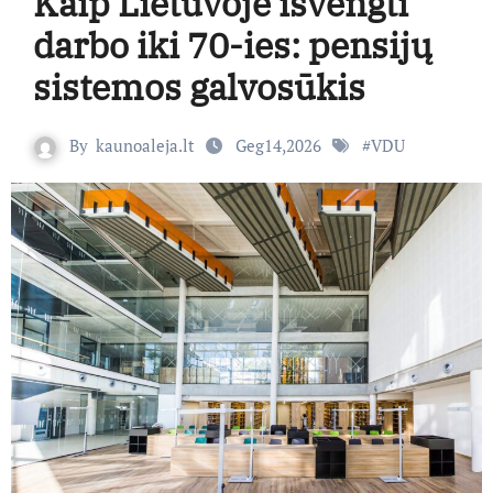
Kaip Lietuvoje išvengti
darbo iki 70-ies: pensijų
sistemos galvosūkis
By
kaunoaleja.lt
Geg14,2026
#
VDU