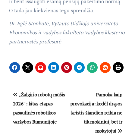
ir bent išsaugoti esamą pensijų pakeitimo normą.
O tada jau kiekvienas tegu sprendžia.
Dr. Eglė Stonkutė, Vytauto Didžiojo universiteto
Ekonomikos ir vadybos fakulteto Vadybos klasterio
partnerystės profesorė
Navigacija
„Žalgirio robotų mūšis
Pamoka kaip
tarp
2026″: kitas etapas –
provokacija: kodėl drąsos
pasaulinės robotikos
keistis šiandien reikia ne
įrašų
varžybos Rumunijoje
tik mokiniui, bet ir
mokytojui