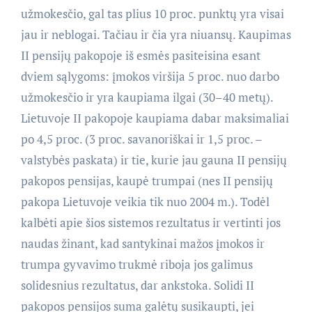
užmokesčio, gal tas plius 10 proc. punktų yra visai
jau ir neblogai. Tačiau ir čia yra niuansų. Kaupimas
II pensijų pakopoje iš esmės pasiteisina esant
dviem sąlygoms: įmokos viršija 5 proc. nuo darbo
užmokesčio ir yra kaupiama ilgai (30–40 metų).
Lietuvoje II pakopoje kaupiama dabar maksimaliai
po 4,5 proc. (3 proc. savanoriškai ir 1,5 proc. –
valstybės paskata) ir tie, kurie jau gauna II pensijų
pakopos pensijas, kaupė trumpai (nes II pensijų
pakopa Lietuvoje veikia tik nuo 2004 m.). Todėl
kalbėti apie šios sistemos rezultatus ir vertinti jos
naudas žinant, kad santykinai mažos įmokos ir
trumpa gyvavimo trukmė riboja jos galimus
solidesnius rezultatus, dar ankstoka. Solidi II
pakopos pensijos suma galėtų susikaupti, jei