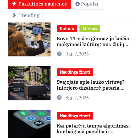
Paskutinės naujienos
Popular
Trending
Kultūra
Miestas
Kovo 11-osios gimnazija keičia
mokymosi kultūrą: nuo žinių
kaupimo – prie jų supratimo ir
Rgp 7, 2026
taikymo
Naudinga žinoti
Svajojate apie lauko virtuvę?
Interjero dizainerė pataria,
nuo ko pradėti
Rgp 7, 2026
Naudinga žinoti
Kai patarėju tampa algoritmas:
kur baigiasi pagalba ir
prasideda reklama?