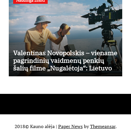
Naudinga žinoti
Valentinas Novopolskis – viename
pagrindinių vaidmenų penkių
šalių filme „Nugalėtoja“: Lietuvos
kino teatruose – nuo rugpjūčio 7-
osios
2018© Kauno alėja
|
Paper News
by
Themeansar
.