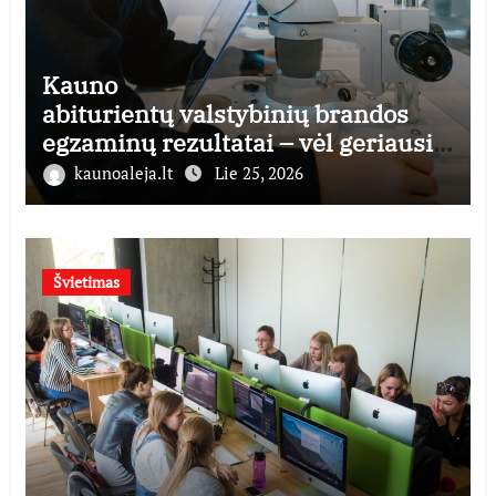
Kauno
abiturientų valstybinių brandos
egzaminų rezultatai – vėl geriausi
šalyje
kaunoaleja.lt
Lie 25, 2026
Švietimas