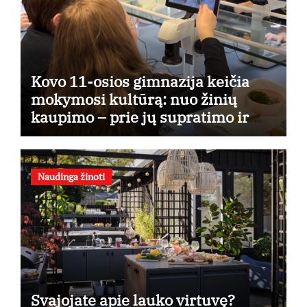
Kovo 11-osios gimnazija keičia
mokymosi kultūrą: nuo žinių
kaupimo – prie jų supratimo ir
taikymo
Naudinga žinoti
Svajojate apie lauko virtuvę?