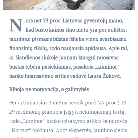
N
ors net 73 proc. Lietuvos gyventojų mano,
kad būsto kainos šiuo metu yra per aukštos,
jaunimui pirmasis būstas išlieka vienu svarbiausiu
finansinių tikslų, rodo naujausia apklausa. Apie tai,
ar šiandienos rinkoje jaunam žmogui nuosavas
būstas tebėra pasiekiamas, pasakoja „Luminor”
banko finansavimo srities vadovė Laura Žukovė.
Riboja ne motyvacija, o galimybės
Per artimiausius 3 metus beveik pusė (47 proc.) 18-
29 m. žmonių planuoja įsigyti nekilnojamąjį turtą,
rodo „Luminor” banko užsakymu atlikta bendrovės
„Norstat” apklausa. Anot ekspertės, jaunimo siekis