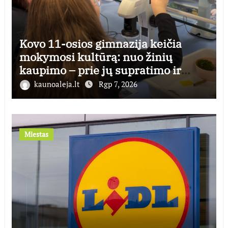
Kovo 11-osios gimnazija keičia
mokymosi kultūrą: nuo žinių
kaupimo – prie jų supratimo ir
taikymo
kaunoaleja.lt
Rgp 7, 2026
Miestas