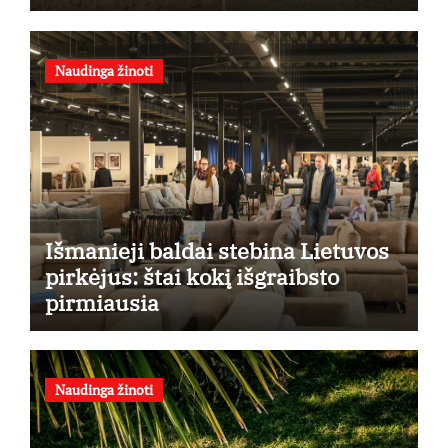
Naudinga žinoti
Išmanieji baldai stebina Lietuvos
pirkėjus: štai kokį išgraibsto
pirmiausia
Naudinga žinoti