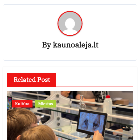
By
kaunoaleja.lt
Related Post
Kultūra
Miestas