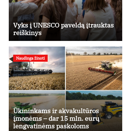
Vyks į UNESCO paveldą įtrauktas
reiškinys
Naudinga žinoti
Ūkininkams ir akvakultūros
įmonėms – dar 15 mln. eurų
lengvatinėms paskoloms