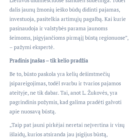
Lietuvos didmiesčiuose šiandien sudėtinga. Todėl
dalis jaunų žmonių ieško būdų didinti pajamas,
investuoja, pasitelkia artimųjų pagalbą. Kai kurie
pasinaudoja ir valstybės parama jaunoms
šeimoms, įsigyjančioms pirmąjį būstą regionuose”,
– pažymi ekspertė.
Pradinis įnašas – tik kelio pradžia
Be to, būsto paskola yra kelių dešimtmečių
įsipareigojimas, todėl svarbu ir tvarios pajamos
ateityje, ne tik dabar. Tai, anot L. Žukovės, yra
pagrindinis požymis, kad galima pradėti galvoti
apie nuosavą būstą.
„Taip pat jauni pirkėjai neretai neįvertina ir visų
išlaidų, kurios atsiranda jau įsigijus būstą,