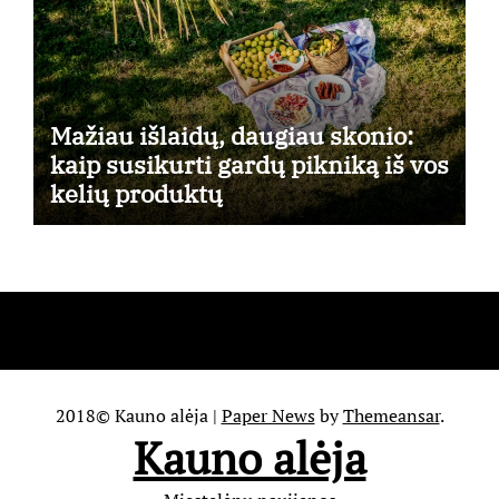
Mažiau išlaidų, daugiau skonio:
kaip susikurti gardų pikniką iš vos
kelių produktų
2018© Kauno alėja
|
Paper News
by
Themeansar
.
Kauno alėja