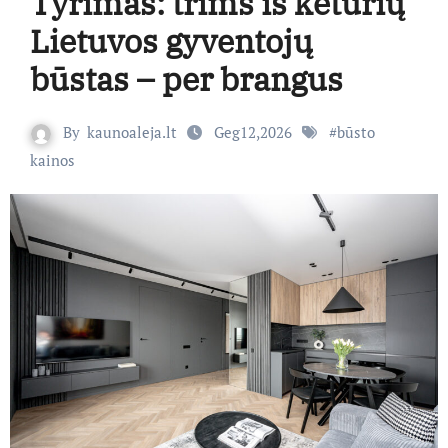
Tyrimas: trims iš keturių
Lietuvos gyventojų
būstas – per brangus
By
kaunoaleja.lt
Geg12,2026
#
būsto
kainos