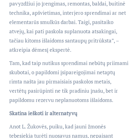
pavyzdžiui jo įrengimas, remontas, baldai, buitinė
technika, apšvietimas, interjero sprendimai ar net
elementarūs smulkūs darbai. Taigi, pasitaiko
atvejų, kai pati paskola suplanuota atsakingai,
tačiau kitoms išlaidoms santaupų pritrūksta”, –
atkreipia dėmesį ekspertė.
Tam, kad taip nutikus sprendimai nebūtų priimami
skubotai, o papildomi įsipareigojimai netaptų
rimta našta jau pirmaisiais paskolos metais,
vertėtų pasirūpinti ne tik pradiniu įnašu, bet ir
papildomu rezervu neplanuotoms išlaidoms.
Skatina ieškoti ir alternatyvų
Anot L. Žukovės, puiku, kad jauni žmonės
tebesiekia turėti nuosavus namus, nepaisant