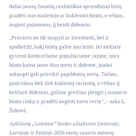
daliai jaunų žmonių realistiškas sprendimas būtų
pradėti nuo mažesnio ar kuklesnio būsto, o vėliau,
augant pajamoms, jį keisti didesniu.
„Pravartu ne tik taupyti ar investuoti, bet ir
apsibrėžti, kokį būstą galite sau leisti. Jei siekiate
gyventi konkrečiame populiariame rajone, nors
būsto kaina jame šiuo metu ir didesnė, įnašui
sukaupti gali prireikti papildomų metų. Tačiau,
pasirinkus šiek tiek kuklesnį variantą, o vėliau jį
keičiant didesniu, galime greičiau įžengti į nuosavo
būsto rinką ir pradėti auginti turto vertę”, – sako L.
Žukovė.
Apklausą „Luminor” banko užsakymu Lietuvoje,
Latvijoje ir Estijoje 2026 metų vasario mėnesį