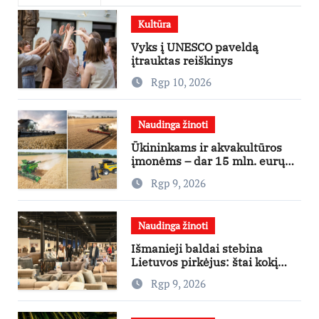
Kultūra
Vyks į UNESCO paveldą
įtrauktas reiškinys
Rgp 10, 2026
Naudinga žinoti
Ūkininkams ir akvakultūros
įmonėms – dar 15 mln. eurų
lengvatinėms paskoloms
Rgp 9, 2026
Naudinga žinoti
Išmanieji baldai stebina
Lietuvos pirkėjus: štai kokį
išgraibsto pirmiausia
Rgp 9, 2026