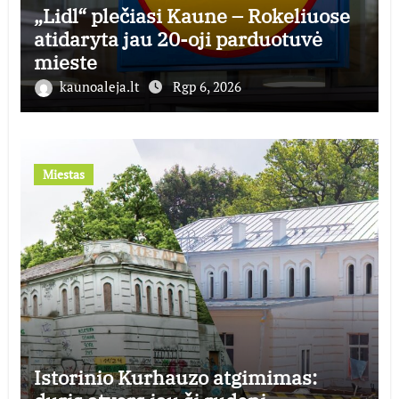
„Lidl“ plečiasi Kaune – Rokeliuose
atidaryta jau 20-oji parduotuvė
mieste
kaunoaleja.lt
Rgp 6, 2026
Miestas
Istorinio Kurhauzo atgimimas: