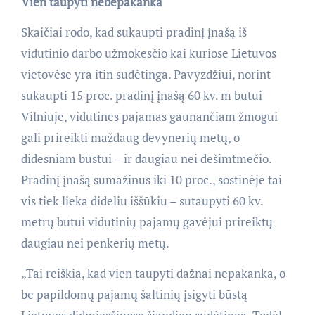
Vien taupyti nebepakanka
Skaičiai rodo, kad sukaupti pradinį įnašą iš
vidutinio darbo užmokesčio kai kuriose Lietuvos
vietovėse yra itin sudėtinga. Pavyzdžiui, norint
sukaupti 15 proc. pradinį įnašą 60 kv. m butui
Vilniuje, vidutines pajamas gaunančiam žmogui
gali prireikti maždaug devynerių metų, o
didesniam būstui – ir daugiau nei dešimtmečio.
Pradinį įnašą sumažinus iki 10 proc., sostinėje tai
vis tiek lieka dideliu iššūkiu – sutaupyti 60 kv.
metrų butui vidutinių pajamų gavėjui prireiktų
daugiau nei penkerių metų.
„Tai reiškia, kad vien taupyti dažnai nepakanka, o
be papildomų pajamų šaltinių įsigyti būstą