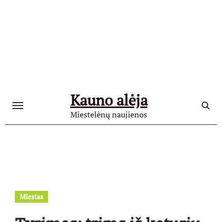
Skip
to
content
Kauno alėja
Miestelėnų naujienos
Miestas