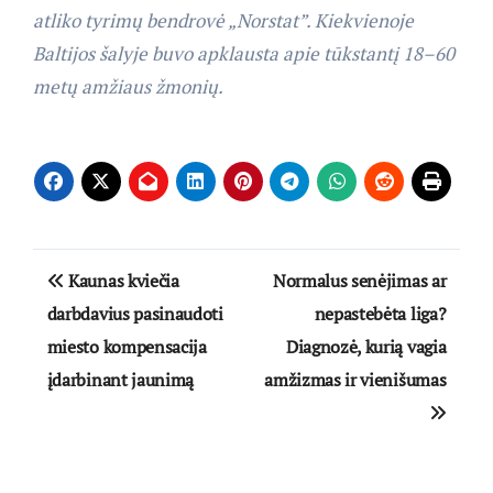
atliko tyrimų bendrovė „Norstat”. Kiekvienoje
Baltijos šalyje buvo apklausta apie tūkstantį 18–60
metų amžiaus žmonių.
Navigacija
Kaunas kviečia
Normalus senėjimas ar
tarp
darbdavius pasinaudoti
nepastebėta liga?
miesto kompensacija
Diagnozė, kurią vagia
įrašų
įdarbinant jaunimą
amžizmas ir vienišumas