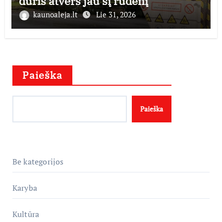
duris atvers jau šį rudenį
kaunoaleja.lt
Lie 31, 2026
Paieška
Paieška
Be kategorijos
Karyba
Kultūra