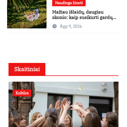
Naudinga žinoti
Mažiau išlaidų, daugiau
skonio: kaip susikurti gardų
pikniką iš vos kelių produktų
Rgp 9, 2026
Skaitiniai
Kultūra