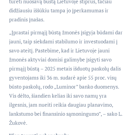
turėti nuosavą būstą Lietuvoje stiprus, tačiau
didžiausiu iššūkiu tampa jo įperkamumas ir
pradinis įnašas.
„Įprastai pirmąjį būstą žmonės įsigyja būdami dar
jauni, taip siekdami stabilumo ir investuodami į
savo ateitį. Pastebime, kad ir Lietuvoje jauni
žmonės aktyviai domisi galimybe įsigyti savo
pirmąjį būstą – 2025 metais išduotų paskolų dalis
gyventojams iki 36 m. sudarė apie 55 proc. visų
būsto paskolų, rodo „Luminor” banko duomenys.
Vis dėlto, šiandien kelias iki savo namų yra
ilgesnis, jam nueiti reikia daugiau planavimo,
lankstumo bei finansinio sąmoningumo”, – sako L.
Žukovė.