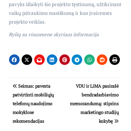
pavyks išlaikyti šio projekto tęstinumą, užtikrinant
vaikų įsitraukimo masiškumą ir kuo įvairesnes
projekto veiklas.
Ryšių su visuomene skyriaus informacija
Navigacija
Seimas: pavesta
VDU ir LiMA pasirašė
tarp
patvirtinti mobiliųjų
bendradarbiavimo
telefonų naudojimo
memorandumą: stiprins
įrašų
mokyklose
marketingo studijų
rekomendacijas
kokybę