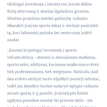
tikslingai investuoja į iniciatyvas, kurios didina
fizinį aktyvumą ir skatina ilgalaikius įpročius.
Minėtas projektas suteikė galimybę vaikams
išbandyti įvairias sporto šakas ir ateityje pasirinkti
tą, kuri labiausiai patinka bei motyvuoja judėti
nuolat.
„Kaunas kryptingai investuoja į sporto
infrastruktūrą – statomi ir atnaujinami stadionai,
sporto salės, aikštynai, kuriamos modernios erdvės
tiek profesionalams, tiek mėgėjams. Natūralu, kad
šias erdves ateityje turės užpildyti jaunieji talentai,
todėl jau šiandien turime sudaryti sąlygas vaikams
atrasti sportą ir jį pamilti. Įvairialypės fizinio
ugdymo pamokos esminė šio proceso dalis – jos