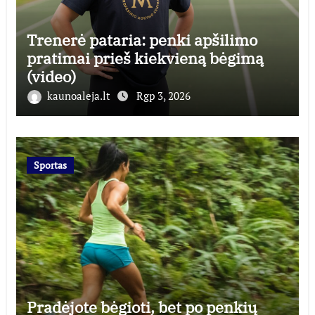
Trenerė pataria: penki apšilimo
pratimai prieš kiekvieną bėgimą
(video)
kaunoaleja.lt
Rgp 3, 2026
Sportas
Pradėjote bėgioti, bet po penkių