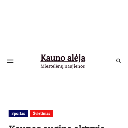
Skip
to
content
Kauno alėja
Miestelėnų naujienos
Sportas
Švietimas