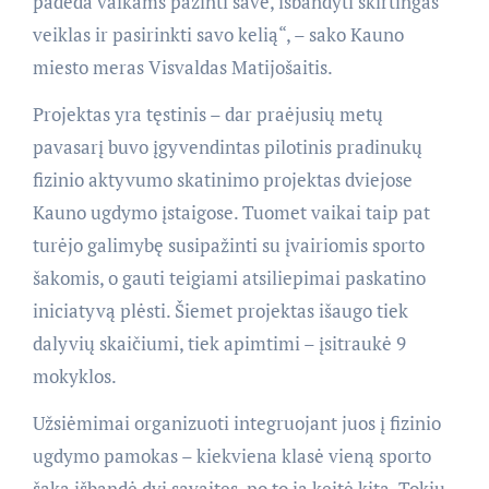
padeda vaikams pažinti save, išbandyti skirtingas
veiklas ir pasirinkti savo kelią“, – sako Kauno
miesto meras Visvaldas Matijošaitis.
Projektas yra tęstinis – dar praėjusių metų
pavasarį buvo įgyvendintas pilotinis pradinukų
fizinio aktyvumo skatinimo projektas dviejose
Kauno ugdymo įstaigose. Tuomet vaikai taip pat
turėjo galimybę susipažinti su įvairiomis sporto
šakomis, o gauti teigiami atsiliepimai paskatino
iniciatyvą plėsti. Šiemet projektas išaugo tiek
dalyvių skaičiumi, tiek apimtimi – įsitraukė 9
mokyklos.
Užsiėmimai organizuoti integruojant juos į fizinio
ugdymo pamokas – kiekviena klasė vieną sporto
šaką išbandė dvi savaites, po to ją keitė kita. Tokiu