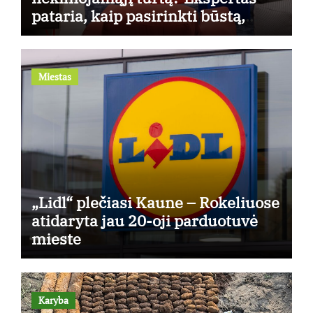
pataria, kaip pasirinkti būstą,
kuris generuos grąžą
Miestas
„Lidl“ plečiasi Kaune – Rokeliuose
atidaryta jau 20-oji parduotuvė
mieste
Karyba