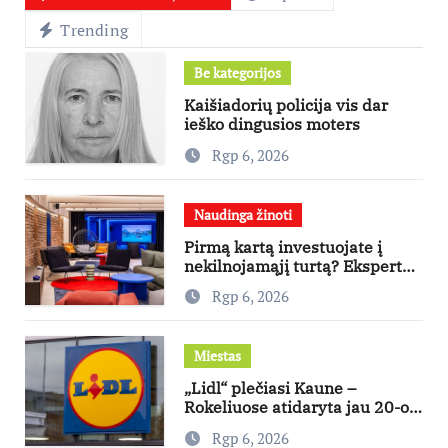
Trending
Be kategorijos
Kaišiadorių policija vis dar
ieško dingusios moters
Rgp 6, 2026
Naudinga žinoti
Pirmą kartą investuojate į
nekilnojamąjį turtą? Ekspertas
pataria, kaip pasirinkti būstą,
Rgp 6, 2026
kuris generuos grąžą
Miestas
„Lidl“ plečiasi Kaune –
Rokeliuose atidaryta jau 20-oji
parduotuvė mieste
Rgp 6, 2026