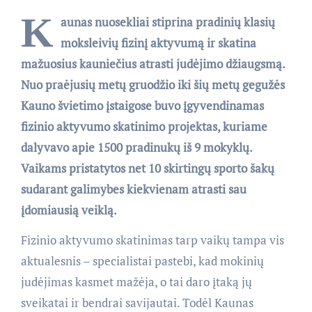
K
aunas nuosekliai stiprina pradinių klasių
moksleivių fizinį aktyvumą ir skatina
mažuosius kauniečius atrasti judėjimo džiaugsmą.
Nuo praėjusių metų gruodžio iki šių metų gegužės
Kauno švietimo įstaigose buvo įgyvendinamas
fizinio aktyvumo skatinimo projektas, kuriame
dalyvavo apie 1500 pradinukų iš 9 mokyklų.
Vaikams pristatytos net 10 skirtingų sporto šakų
sudarant galimybes kiekvienam atrasti sau
įdomiausią veiklą.
Fizinio aktyvumo skatinimas tarp vaikų tampa vis
aktualesnis – specialistai pastebi, kad mokinių
judėjimas kasmet mažėja, o tai daro įtaką jų
sveikatai ir bendrai savijautai. Todėl Kaunas