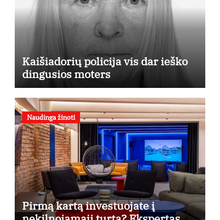
Kaišiadorių policija vis dar ieško
dingusios moters
Naudinga žinoti
Pirmą kartą investuojate į
nekilnojamąjį turtą? Ekspertas