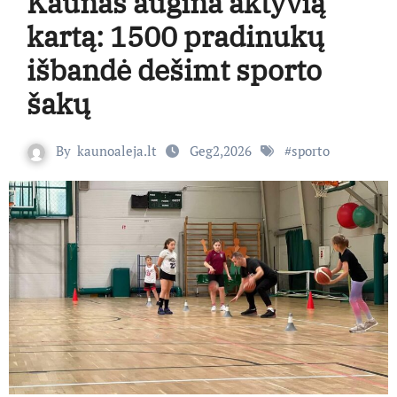
Kaunas augina aktyvią
kartą: 1500 pradinukų
išbandė dešimt sporto
šakų
By
kaunoaleja.lt
Geg2,2026
#
sporto