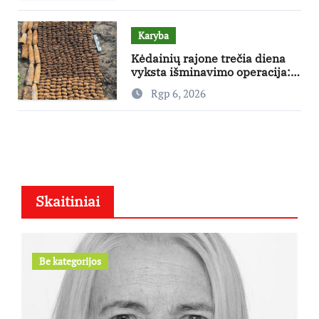
Karyba
Kėdainių rajone trečia diena
vyksta išminavimo operacija:
rastas didelis kiekis Antrojo
Rgp 6, 2026
pasaulinio karo laikų
standartinės amunicijos ir jos
dalių
Skaitiniai
Be kategorijos