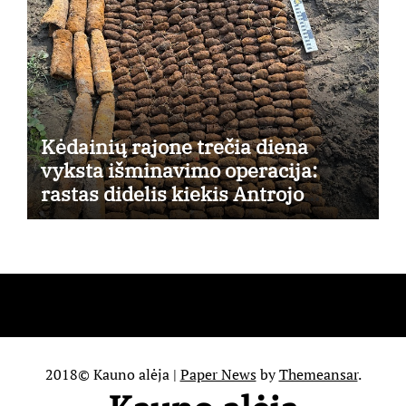
Kėdainių rajone trečia diena
vyksta išminavimo operacija:
rastas didelis kiekis Antrojo
pasaulinio karo laikų standartinės
amunicijos ir jos dalių
2018© Kauno alėja
|
Paper News
by
Themeansar
.