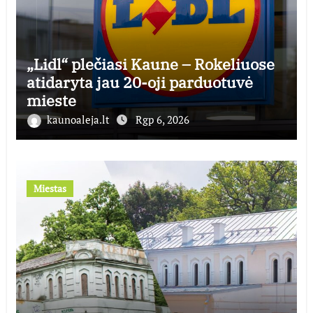
„Lidl“ plečiasi Kaune – Rokeliuose
atidaryta jau 20-oji parduotuvė
mieste
kaunoaleja.lt
Rgp 6, 2026
Miestas