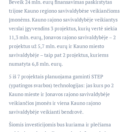
Beveik 24 mln. eurų finansavimas paskirstytas
trijose Kauno regiono savivaldybėse veikiančioms
įmonėms. Kauno rajono savivaldybėje veikiantys
verslai įgyvendins 3 projektus, kurių vertė siekia
11,3 mln. eurų, Jonavos rajono savivaldybėje – 2
projektus už 5,7 mln. eurų ir Kauno miesto
savivaldybėje – taip pat 2 projektus, kuriems
numatyta 6,8 mln. eurų.
5 iš 7 projektais planuojama gaminti STEP
(ypatingos svarbos) technologijas: jas kurs po 2
Kauno mieste ir Jonavos rajono savivaldybėje
veikiančios įmonės ir viena Kauno rajono
savivaldybėje veikianti bendrovė.
Šiomis investicijomis bus kuriama ir plečiama