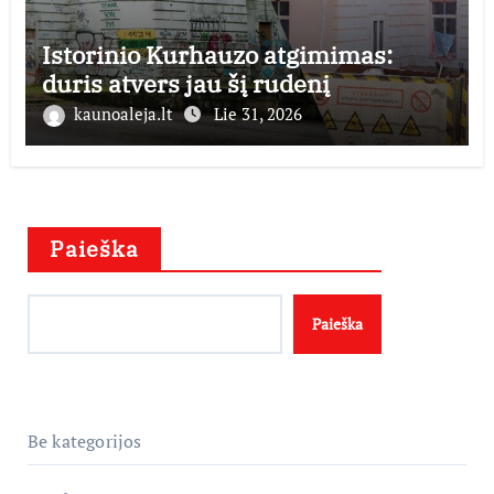
Istorinio Kurhauzo atgimimas:
duris atvers jau šį rudenį
kaunoaleja.lt
Lie 31, 2026
Paieška
Paieška
Be kategorijos