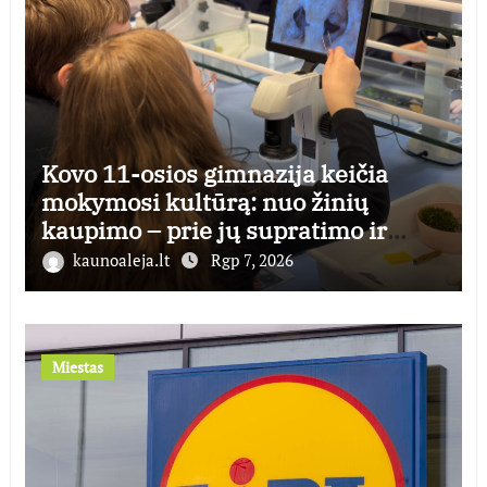
Kovo 11-osios gimnazija keičia
mokymosi kultūrą: nuo žinių
kaupimo – prie jų supratimo ir
taikymo
kaunoaleja.lt
Rgp 7, 2026
Miestas