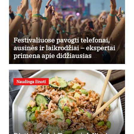
Festivaliuose pavogti telefonai,
ausinės ir laikrodžiai – ekspertai
primena apie didžiausias
finansines rizikas
Naudinga žinoti