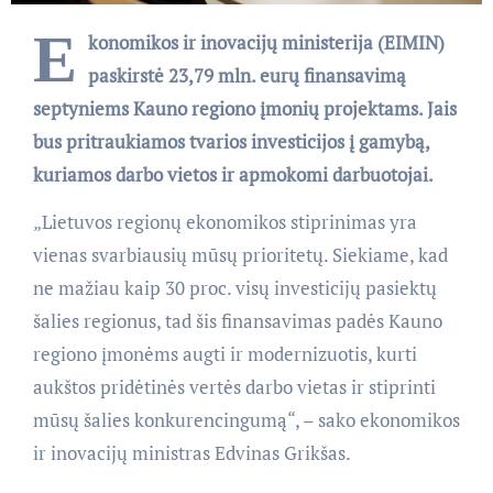
E
konomikos ir inovacijų ministerija (EIMIN)
paskirstė 23,79 mln. eurų finansavimą
septyniems Kauno regiono įmonių projektams. Jais
bus pritraukiamos tvarios investicijos į gamybą,
kuriamos darbo vietos ir apmokomi darbuotojai.
„Lietuvos regionų ekonomikos stiprinimas yra
vienas svarbiausių mūsų prioritetų. Siekiame, kad
ne mažiau kaip 30 proc. visų investicijų pasiektų
šalies regionus, tad šis finansavimas padės Kauno
regiono įmonėms augti ir modernizuotis, kurti
aukštos pridėtinės vertės darbo vietas ir stiprinti
mūsų šalies konkurencingumą“, – sako ekonomikos
ir inovacijų ministras Edvinas Grikšas.