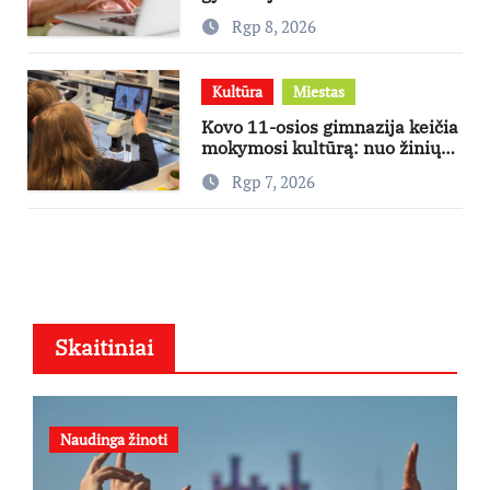
skambina per „Viber“
Rgp 8, 2026
Kultūra
Miestas
Kovo 11-osios gimnazija keičia
mokymosi kultūrą: nuo žinių
kaupimo – prie jų supratimo ir
Rgp 7, 2026
taikymo
Skaitiniai
Naudinga žinoti