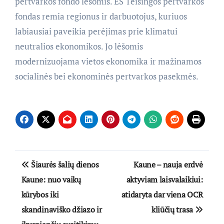
pertvarkos fondo lėšomis. ES Teisingos pertvarkos
fondas remia regionus ir darbuotojus, kuriuos
labiausiai paveikia perėjimas prie klimatui
neutralios ekonomikos. Jo lėšomis
modernizuojama vietos ekonomika ir mažinamos
socialinės bei ekonominės pertvarkos pasekmės.
Navigacija
Šiaurės šalių dienos
Kaune – nauja erdvė
tarp
Kaune: nuo vaikų
aktyviam laisvalaikiui:
kūrybos iki
atidaryta dar viena OCR
įrašų
skandinaviško džiazo ir
kliūčių trasa