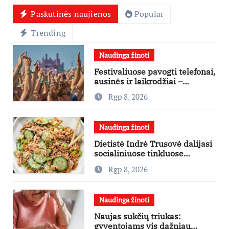
Paskutinės naujienos
Popular
Trending
Naudinga žinoti
Festivaliuose pavogti telefonai,
ausinės ir laikrodžiai –
ekspertai primena apie
Rgp 8, 2026
didžiausias finansines rizikas
Naudinga žinoti
Dietistė Indrė Trusovė dalijasi
socialiniuose tinkluose
išpopuliarėjusiu lašišos salotų
Rgp 8, 2026
receptu
Naudinga žinoti
Naujas sukčių triukas:
gyventojams vis dažniau