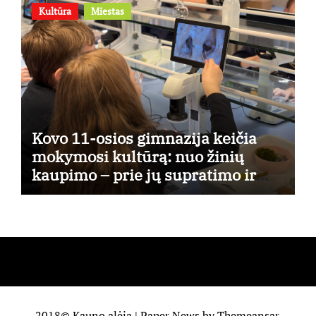
Kultūra
Miestas
Kovo 11-osios gimnazija keičia
mokymosi kultūrą: nuo žinių
kaupimo – prie jų supratimo ir
taikymo
2018© Kauno alėja
|
Paper News
by
Themeansar
.