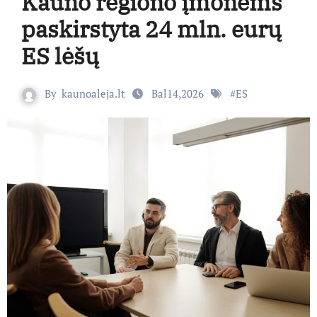
Kauno regiono įmonėms
paskirstyta 24 mln. eurų
ES lėšų
By
kaunoaleja.lt
Bal14,2026
#
ES