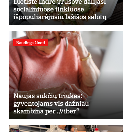
Dietistė Indrė Trusovė dalijasi
socialiniuose tinkluose
išpopuliarėjusiu lašišos salotų
receptu
Naudinga žinoti
Naujas sukčių triukas:
gyventojams vis dažniau
skambina per „Viber“