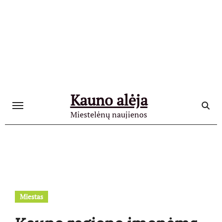
Skip
to
content
Kauno alėja
Miestelėnų naujienos
Miestas