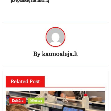
įkvepiančių susitikimų
By
kaunoaleja.lt
Related Post
Kultūra
Miestas